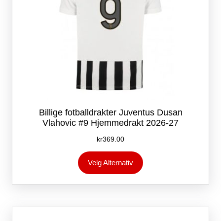
Billige fotballdrakter Juventus Dusan
Vlahovic #9 Hjemmedrakt 2026-27
kr
369.00
Dette
Velg Alternativ
produktet
har
flere
varianter.
Alternativene
kan