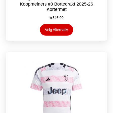
Koopmeiners #8 Bortedrakt 2025-26
Kortermet
kr
346.00
Dette
Velg Alternativ
produktet
har
flere
varianter.
Alternativene
kan
velges
på
produktsiden