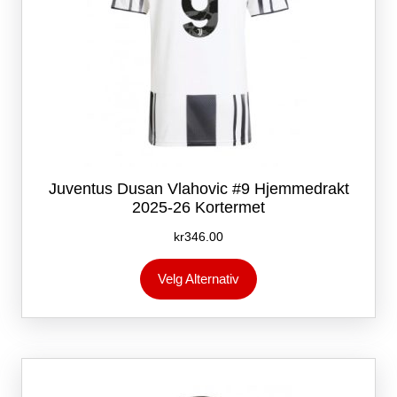
Juventus Dusan Vlahovic #9 Hjemmedrakt
2025-26 Kortermet
kr
346.00
Dette
Velg Alternativ
produktet
har
flere
varianter.
Alternativene
kan