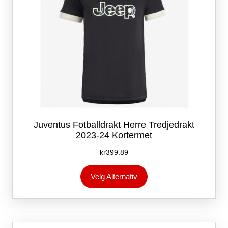
Juventus Fotballdrakt Herre Tredjedrakt
2023-24 Kortermet
kr
399.89
Dette
Velg Alternativ
produktet
har
flere
varianter.
Alternativene