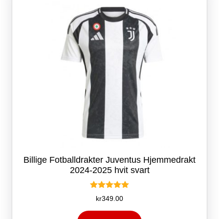
velges
på
produktsiden
Billige Fotballdrakter Juventus Hjemmedrakt
2024-2025 hvit svart
Vurdert
kr
349.00
5.00
av 5
Dette