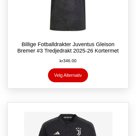
Billige Fotballdrakter Juventus Gleison
Bremer #3 Tredjedrakt 2025-26 Kortermet
kr
346.00
Dette
Velg Alternativ
produktet
har
flere
varianter.
Alternativene
kan
velges
på
produktsiden