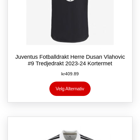
Juventus Fotballdrakt Herre Dusan Vlahovic
#9 Tredjedrakt 2023-24 Kortermet
kr
409.89
Dette
Velg Alternativ
produktet
har
flere
varianter.
Alternativene
kan
velges
på