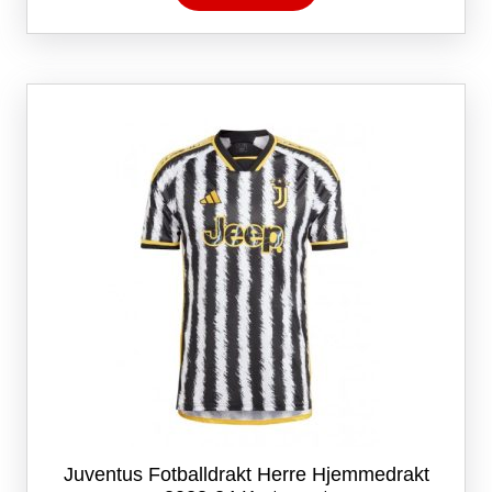
har
flere
varianter.
Alternativene
kan
velges
på
produktsiden
Juventus Fotballdrakt Herre Hjemmedrakt