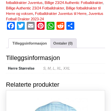
fotballdrakter Juventus
,
Billige 23/24 Authentic Fotballdrakter
,
Billige Authentic 23/24 Fotballdrakter
,
Billige fotballdrakter til
Herre og voksen
,
Fotballdrakter Juventus til Herre
,
Juventus
Fotball Drakter 2023-24
F
T
E
Pi
W
R
S
a
wi
m
nt
h
e
h
c
tt
ail
er
at
d
ar
Tilleggsinformasjon
Omtaler (0)
e
er
e
s
di
e
b
st
A
t
Tilleggsinformasjon
o
p
Herre Størrelse
S, M, L, XL, XXL
o
p
k
Relaterte produkter