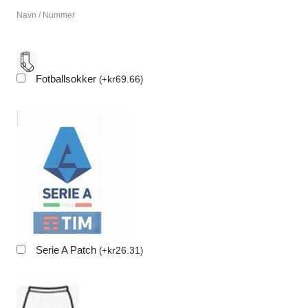
Navn / Nummer
Fotballsokker
kr
69.66
(
+
)
Serie A Patch
kr
26.31
(
+
)