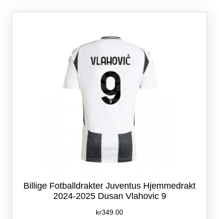
varianter.
Alternativene
kan
velges
på
produktsiden
Billige Fotballdrakter Juventus Hjemmedrakt
2024-2025 Dusan Vlahovic 9
kr
349.00