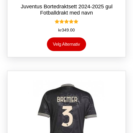
Juventus Bortedraktsett 2024-2025 gul
Fotballdrakt med navn
Vurdert
kr
349.00
5.00
av 5
Dette
Velg Alternativ
produktet
har
flere
varianter.
Alternativene
kan
velges
på
produktsiden