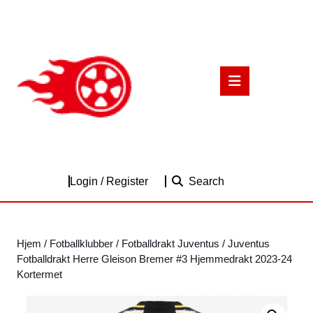
Skip
to
content
Skip
to
Open
content
Button
Login
Login / Register
Search
/
Register
Hjem
/
Fotballklubber
/
Fotballdrakt Juventus
/ Juventus
Fotballdrakt Herre Gleison Bremer #3 Hjemmedrakt 2023-24
Kortermet