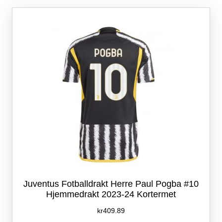
Alternativene
kan
velges
på
produktsiden
Juventus Fotballdrakt Herre Paul Pogba #10
Hjemmedrakt 2023-24 Kortermet
kr
409.89