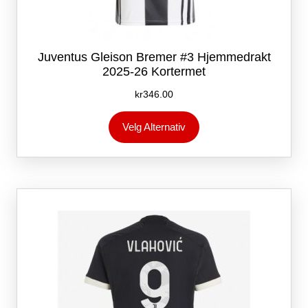
Juventus Gleison Bremer #3 Hjemmedrakt
2025-26 Kortermet
kr
346.00
Dette
Velg Alternativ
produktet
har
flere
varianter.
Alternativene
kan
velges
på
produktsiden