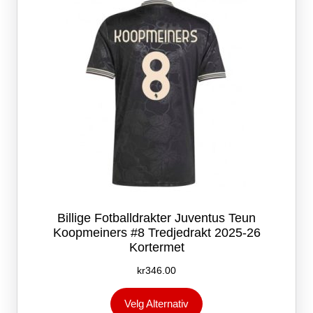
velges
på
produktsiden
Billige Fotballdrakter Juventus Teun
Koopmeiners #8 Tredjedrakt 2025-26
Kortermet
kr
346.00
Dette
Velg Alternativ
produktet