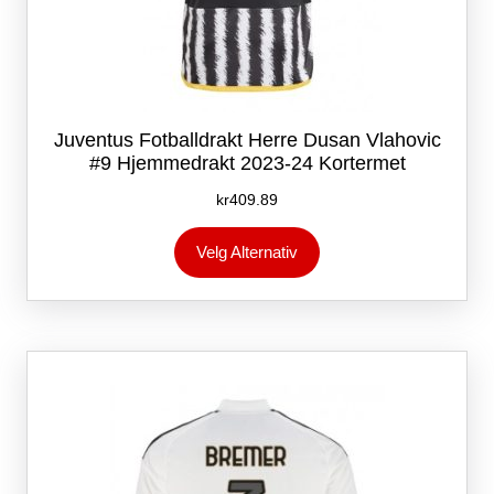
Juventus Fotballdrakt Herre Dusan Vlahovic
#9 Hjemmedrakt 2023-24 Kortermet
kr
409.89
Dette
Velg Alternativ
produktet
har
flere
varianter.
Alternativene
kan
velges
på
produktsiden