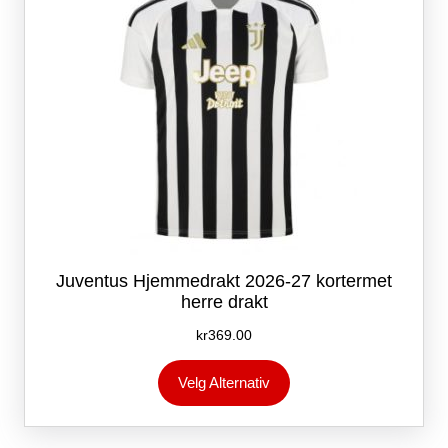
produktsiden
Juventus Hjemmedrakt 2026-27 kortermet
herre drakt
kr
369.00
Dette
Velg Alternativ
produktet
har
flere