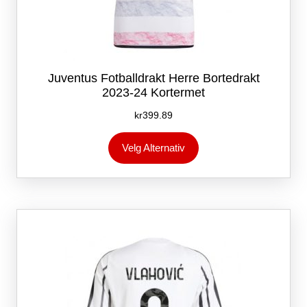
Juventus Fotballdrakt Herre Bortedrakt
2023-24 Kortermet
kr
399.89
Dette
Velg Alternativ
produktet
har
flere
varianter.
Alternativene
kan
velges
på
produktsiden