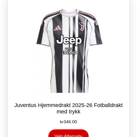
kan
velges
på
produktsiden
Juventus Hjemmedrakt 2025-26 Fotballdrakt
med trykk
kr
346.00
Dette
Velg Alternativ