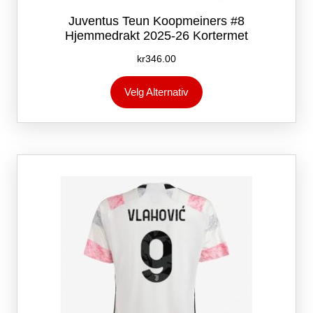
Juventus Teun Koopmeiners #8
Hjemmedrakt 2025-26 Kortermet
kr
346.00
Dette
Velg Alternativ
produktet
har
flere
varianter.
Alternativene
kan
velges
på
produktsiden