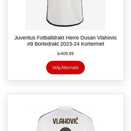
Juventus Fotballdrakt Herre Dusan Vlahovic
#9 Bortedrakt 2023-24 Kortermet
kr
409.89
Dette
Velg Alternativ
produktet
har
flere
varianter.
Alternativene
kan
velges
på
produktsiden