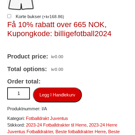
Korte bukser
kr
168.86
(
+
)
Få 10% rabatt over 665 NOK,
Kupongkode: billigefotball2024
Product price:
kr
0.00
Total options:
kr
0.00
Order total:
Juventus Fotballdrakt Herre Gleison Bremer #3
Legg I Handlekurv
Hjemmedrakt 2023-24 Kortermet antall
Produktnummer:
I/A
Kategori:
Fotballdrakt Juventus
Stikkord:
2023-24 Fotballdrakter til Herre
,
2023-24 Herre
Juventus Fotballdrakter
,
Beste fotballdrakter Herre
,
Beste