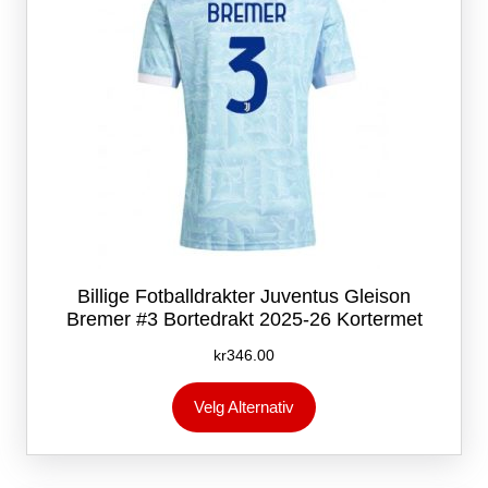
Billige Fotballdrakter Juventus Gleison
Bremer #3 Bortedrakt 2025-26 Kortermet
kr
346.00
Dette
Velg Alternativ
produktet
har
flere
varianter.