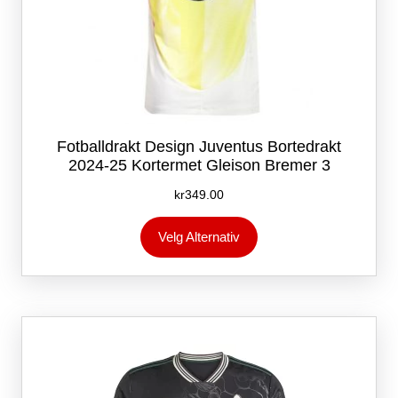
Fotballdrakt Design Juventus Bortedrakt
2024-25 Kortermet Gleison Bremer 3
kr
349.00
Dette
Velg Alternativ
produktet
har
flere
varianter.
Alternativene
kan
velges
på
produktsiden