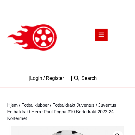
Skip
to
content
Skip
to
Open
content
Button
Login
Login / Register
Search
/
Register
Hjem
/
Fotballklubber
/
Fotballdrakt Juventus
/ Juventus
Fotballdrakt Herre Paul Pogba #10 Bortedrakt 2023-24
Kortermet