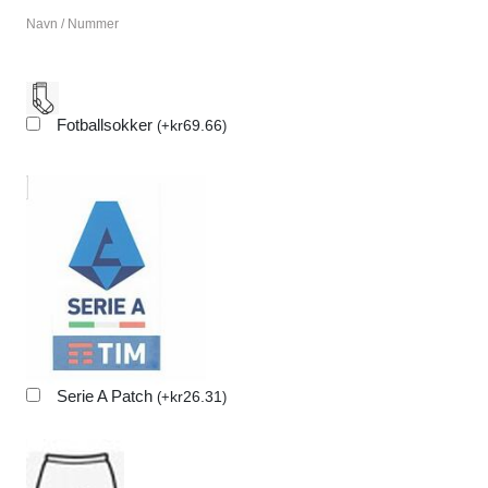
Navn / Nummer
Fotballsokker
kr
69.66
(
+
)
Serie A Patch
kr
26.31
(
+
)