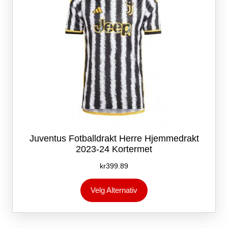
Juventus Fotballdrakt Herre Hjemmedrakt
2023-24 Kortermet
kr
399.89
Dette
Velg Alternativ
produktet
har
flere
varianter.