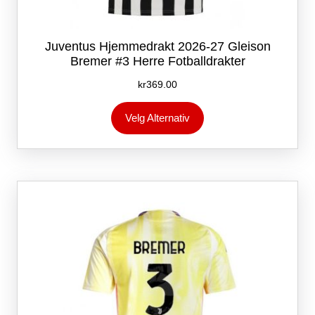
Juventus Hjemmedrakt 2026-27 Gleison
Bremer #3 Herre Fotballdrakter
kr
369.00
Dette
Velg Alternativ
produktet
har
flere
varianter.
Alternativene
kan
velges
på
produktsiden