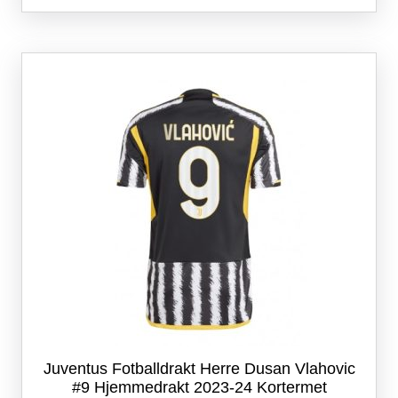
flere
varianter.
Alternativene
kan
velges
på
produktsiden
Juventus Fotballdrakt Herre Dusan Vlahovic
#9 Hjemmedrakt 2023-24 Kortermet