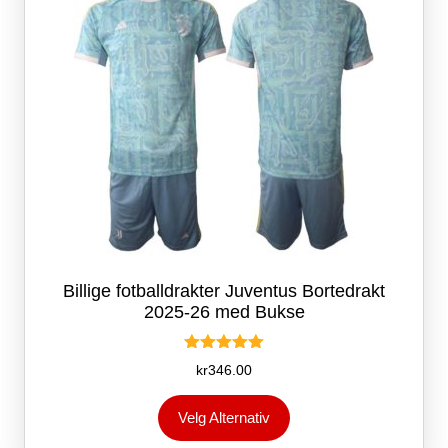
på
produktsiden
Billige fotballdrakter Juventus Bortedrakt
2025-26 med Bukse
Vurdert
kr
346.00
5.00
av 5
Dette
Velg Alternativ
produktet
har