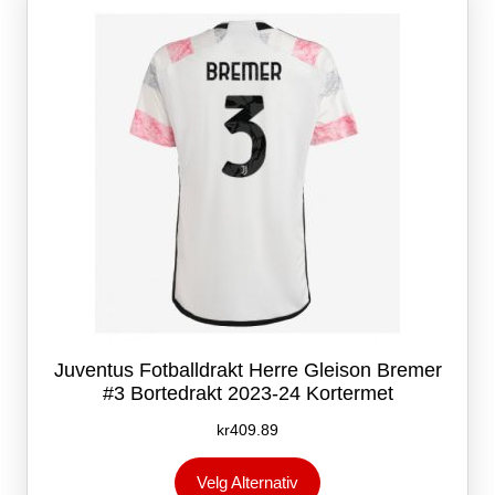
kan
velges
på
produktsiden
Juventus Fotballdrakt Herre Gleison Bremer
#3 Bortedrakt 2023-24 Kortermet
kr
409.89
Dette
Velg Alternativ
produktet