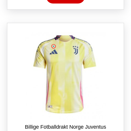
har
flere
varianter.
Alternativene
kan
velges
på
produktsiden
Billige Fotballdrakt Norge Juventus