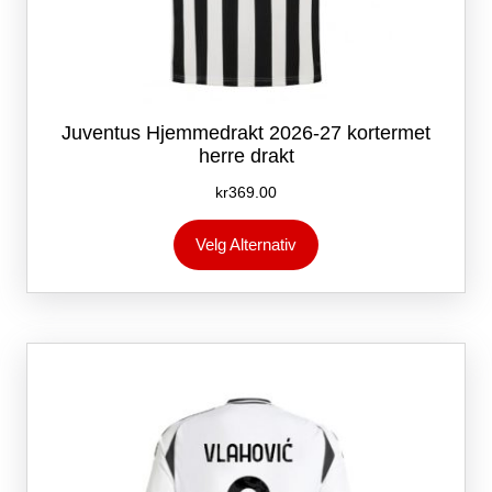
Juventus Hjemmedrakt 2026-27 kortermet
herre drakt
kr
369.00
Dette
Velg Alternativ
produktet
har
flere
varianter.
Alternativene
kan
velges
på
produktsiden