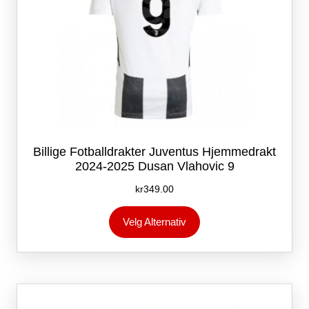
Billige Fotballdrakter Juventus Hjemmedrakt
2024-2025 Dusan Vlahovic 9
kr
349.00
Dette
Velg Alternativ
produktet
har
flere
varianter.
Alternativene
kan