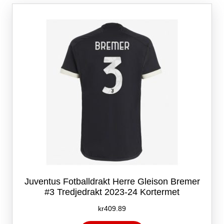
Alternativene
kan
velges
på
produktsiden
Juventus Fotballdrakt Herre Gleison Bremer
#3 Tredjedrakt 2023-24 Kortermet
kr
409.89
Dette