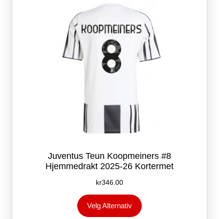
velges
på
produktsiden
Juventus Teun Koopmeiners #8
Hjemmedrakt 2025-26 Kortermet
kr
346.00
Dette
Velg Alternativ
produktet
har