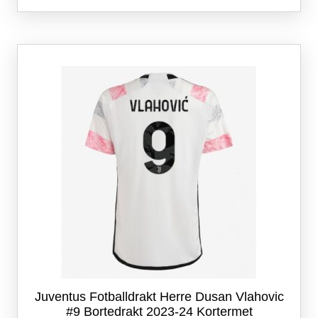
flere
varianter.
Alternativene
kan
velges
på
produktsiden
Juventus Fotballdrakt Herre Dusan Vlahovic
#9 Bortedrakt 2023-24 Kortermet