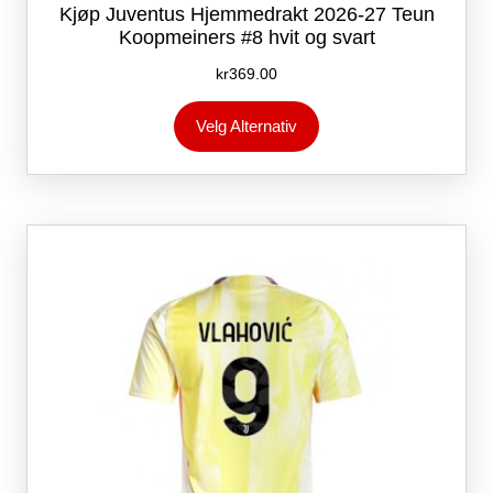
Kjøp Juventus Hjemmedrakt 2026-27 Teun
Koopmeiners #8 hvit og svart
kr
369.00
Dette
Velg Alternativ
produktet
har
flere
varianter.
Alternativene
kan
velges
på
produktsiden