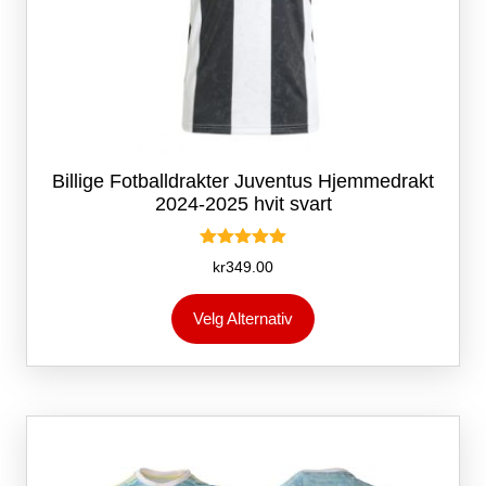
Billige Fotballdrakter Juventus Hjemmedrakt
2024-2025 hvit svart
Vurdert
kr
349.00
5.00
av 5
Dette
Velg Alternativ
produktet
har
flere
varianter.
Alternativene
kan
velges