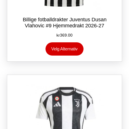
Billige fotballdrakter Juventus Dusan
Vlahovic #9 Hjemmedrakt 2026-27
kr
369.00
Dette
Velg Alternativ
produktet
har
flere
varianter.
Alternativene
kan
velges
på
produktsiden