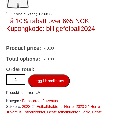
Korte bukser
kr
168.86
(
+
)
Få 10% rabatt over 665 NOK,
Kupongkode: billigefotball2024
Product price:
kr
0.00
Total options:
kr
0.00
Order total:
Juventus Fotballdrakt Herre Paul Pogba #10 Bortedrakt
Legg I Handlekurv
2023-24 Kortermet antall
Produktnummer:
I/A
Kategori:
Fotballdrakt Juventus
Stikkord:
2023-24 Fotballdrakter til Herre
,
2023-24 Herre
Juventus Fotballdrakter
,
Beste fotballdrakter Herre
,
Beste