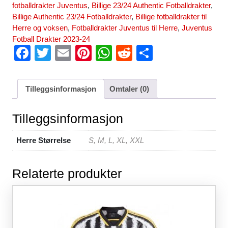
fotballdrakter Juventus
,
Billige 23/24 Authentic Fotballdrakter
,
Billige Authentic 23/24 Fotballdrakter
,
Billige fotballdrakter til
Herre og voksen
,
Fotballdrakter Juventus til Herre
,
Juventus
Fotball Drakter 2023-24
F
T
E
Pi
W
R
S
a
wi
m
nt
h
e
h
c
tt
ail
er
at
d
ar
Tilleggsinformasjon
Omtaler (0)
e
er
e
s
di
e
b
st
A
t
Tilleggsinformasjon
o
p
Herre Størrelse
S, M, L, XL, XXL
o
p
k
Relaterte produkter