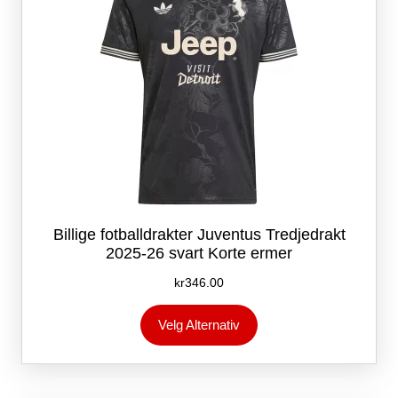
Billige fotballdrakter Juventus Tredjedrakt
2025-26 svart Korte ermer
kr
346.00
Dette
Velg Alternativ
produktet
har
flere
varianter.