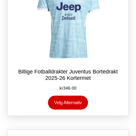
Billige Fotballdrakter Juventus Bortedrakt
2025-26 Kortermet
kr
346.00
Dette
Velg Alternativ
produktet
har
flere
varianter.
Alternativene