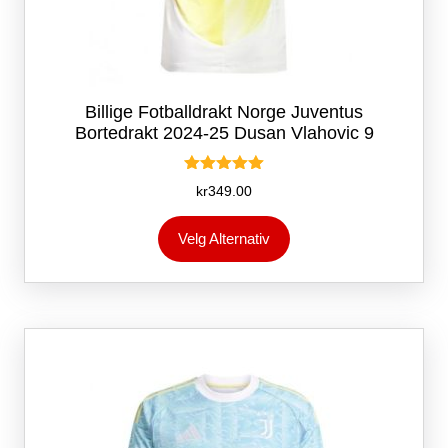
Billige Fotballdrakt Norge Juventus
Bortedrakt 2024-25 Dusan Vlahovic 9
Vurdert
kr
349.00
5.00
av 5
Dette
Velg Alternativ
produktet
har
flere
varianter.
Alternativene
kan
velges
på
produktsiden