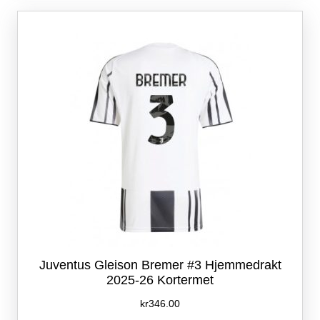
Alternativene
kan
velges
på
produktsiden
Juventus Gleison Bremer #3 Hjemmedrakt
2025-26 Kortermet
kr
346.00