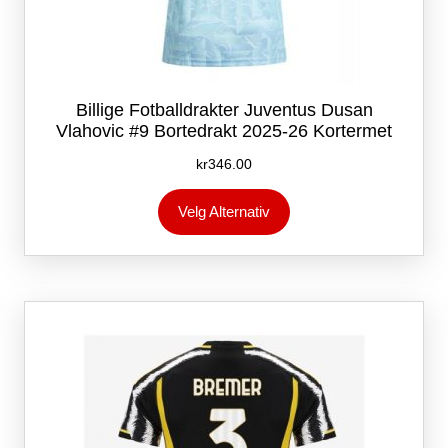
Billige Fotballdrakter Juventus Dusan
Vlahovic #9 Bortedrakt 2025-26 Kortermet
kr
346.00
Dette
Velg Alternativ
produktet
har
flere
varianter.
Alternativene
kan
velges
på
produktsiden