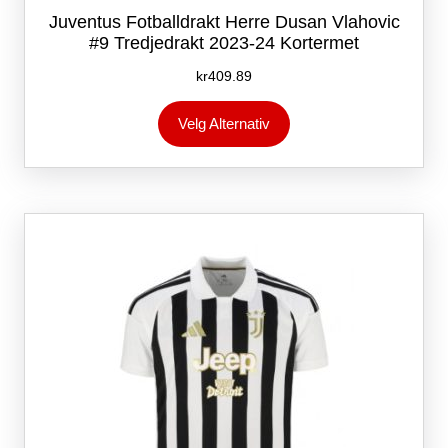
Juventus Fotballdrakt Herre Dusan Vlahovic
#9 Tredjedrakt 2023-24 Kortermet
kr
409.89
Dette
Velg Alternativ
produktet
har
flere
varianter.
Alternativene
kan
velges
på
produktsiden