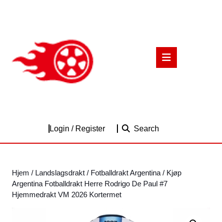
Skip
to
content
Skip
to
Open
content
Button
Login
Login / Register
Search
/
Register
Hjem
/
Landslagsdrakt
/
Fotballdrakt Argentina
/ Kjøp
Argentina Fotballdrakt Herre Rodrigo De Paul #7
Hjemmedrakt VM 2026 Kortermet