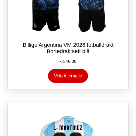
Billige Argentina VM 2026 fotballdrakt
Bortedraktsett blå
kr
346.00
Dette
Velg Alternativ
produktet
har
flere
varianter.
Alternativene
kan
velges
på
produktsiden