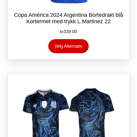
Copa América 2024 Argentina Bortedrakt blå
Kortermet med trykk L.Martinez 22
kr
339.00
Dette
Velg Alternativ
produktet
har
flere
varianter.
Alternativene
kan
velges
på
produktsiden