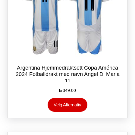
Argentina Hjemmedraktsett Copa América
2024 Fotballdrakt med navn Angel Di Maria
11
kr
349.00
Dette
Velg Alternativ
produktet
har
flere
varianter.
Alternativene