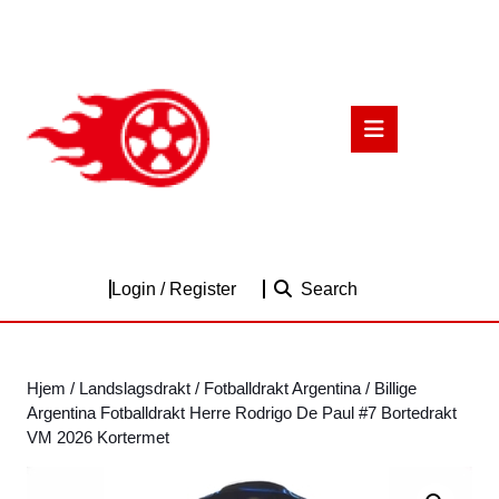
Skip
to
content
Skip
to
Open
content
Button
Login
Login / Register
Search
/
Register
Hjem
/
Landslagsdrakt
/
Fotballdrakt Argentina
/ Billige
Argentina Fotballdrakt Herre Rodrigo De Paul #7 Bortedrakt
VM 2026 Kortermet