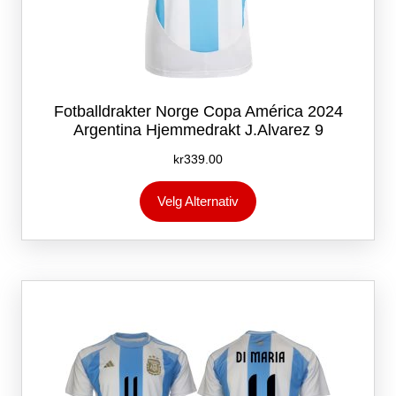
Fotballdrakter Norge Copa América 2024
Argentina Hjemmedrakt J.Alvarez 9
kr
339.00
Dette
Velg Alternativ
produktet
har
flere
varianter.
Alternativene
kan
velges
på
produktsiden