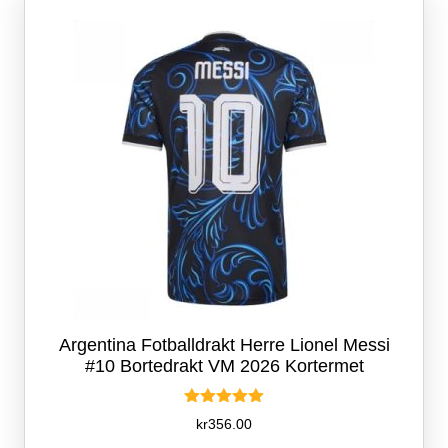
kan
velges
på
produktsiden
Argentina Fotballdrakt Herre Lionel Messi
#10 Bortedrakt VM 2026 Kortermet
Vurdert
kr
356.00
5.00
av 5