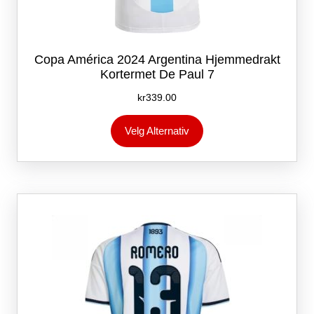
Copa América 2024 Argentina Hjemmedrakt
Kortermet De Paul 7
kr
339.00
Dette
Velg Alternativ
produktet
har
flere
varianter.
Alternativene
kan
velges
på
produktsiden