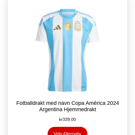
kan
velges
på
produktsiden
Fotballdrakt med navn Copa América 2024
Argentina Hjemmedrakt
kr
339.00
Dette
Velg Alternativ
produktet