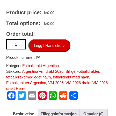
Product price:
kr
0.00
Total options:
kr
0.00
Order total:
Billige Argentina Fotballdrakt Herre Rodrigo De Paul #7
Legg I Handlekurv
Bortedrakt VM 2026 Kortermet antall
Produktnummer:
I/A
Kategori:
Fotballdrakt Argentina
Stikkord:
Argentina vm drakt 2026
,
Billige Fotballdrakter
,
fotballdrakt med eget navn
,
fotballdrakt med navn
,
Fotballdrakter Argentina
,
VM 2026
,
VM 2026 drakt
,
VM 2026
drakt Herre
F
T
E
Pi
W
R
S
a
wi
m
nt
h
e
h
c
tt
ail
er
at
d
ar
Beskrivelse
Tilleggsinformasjon
Omtaler (0)