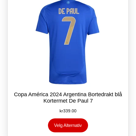
velges
på
produktsiden
Copa América 2024 Argentina Bortedrakt blå
Kortermet De Paul 7
kr
339.00
Dette
Velg Alternativ
produktet
har