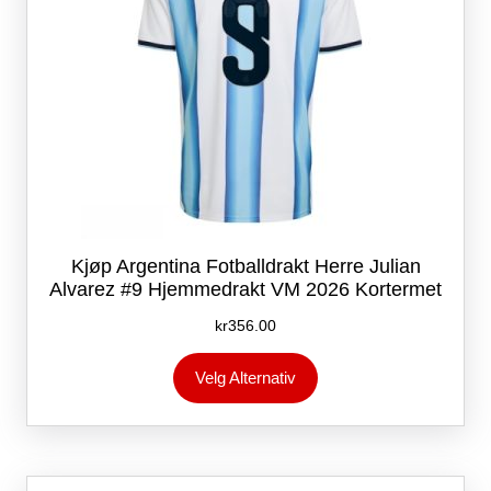
Kjøp Argentina Fotballdrakt Herre Julian
Alvarez #9 Hjemmedrakt VM 2026 Kortermet
kr
356.00
Dette
Velg Alternativ
produktet
har
flere
varianter.
Alternativene