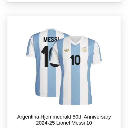
flere
varianter.
Alternativene
kan
velges
på
produktsiden
Argentina Hjemmedrakt 50th Anniversary
2024-25 Lionel Messi 10