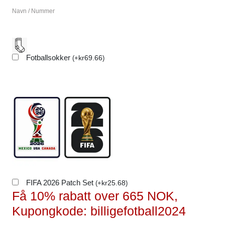
Navn / Nummer
Fotballsokker
kr
69.66
(
+
)
FIFA 2026 Patch Set
kr
25.68
(
+
)
Få 10% rabatt over 665 NOK,
Kupongkode: billigefotball2024