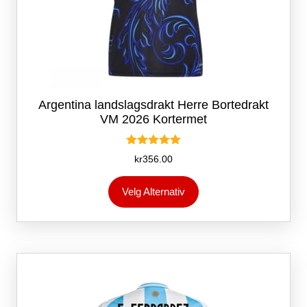
Argentina landslagsdrakt Herre Bortedrakt
VM 2026 Kortermet
Vurdert
kr
356.00
5.00
av 5
Dette
Velg Alternativ
produktet
har
flere
varianter.
Alternativene
kan
velges
på