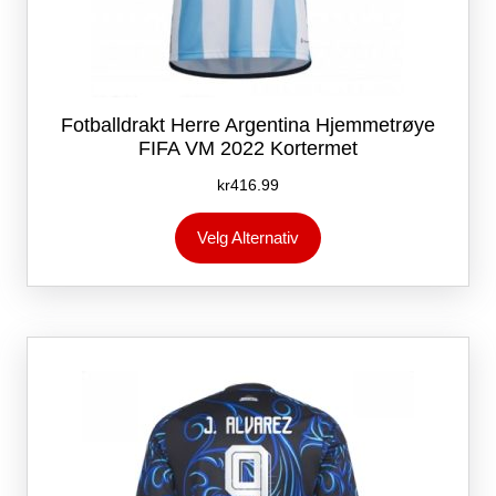
Fotballdrakt Herre Argentina Hjemmetrøye
FIFA VM 2022 Kortermet
kr
416.99
Dette
Velg Alternativ
produktet
har
flere
varianter.
Alternativene
kan
velges
på
produktsiden