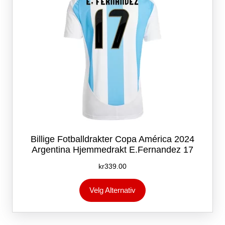
produktsiden
Billige Fotballdrakter Copa América 2024
Argentina Hjemmedrakt E.Fernandez 17
kr
339.00
Dette
Velg Alternativ
produktet
har
flere