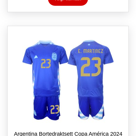
har
flere
varianter.
Alternativene
kan
velges
på
produktsiden
Argentina Bortedraktsett Copa América 2024