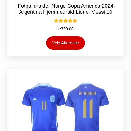
Fotballdrakter Norge Copa América 2024
Argentina Hjemmedrakt Lionel Messi 10
Vurdert
kr
339.00
5.00
av 5
Dette
Velg Alternativ
produktet
har
flere
varianter.
Alternativene
kan
velges
på
produktsiden