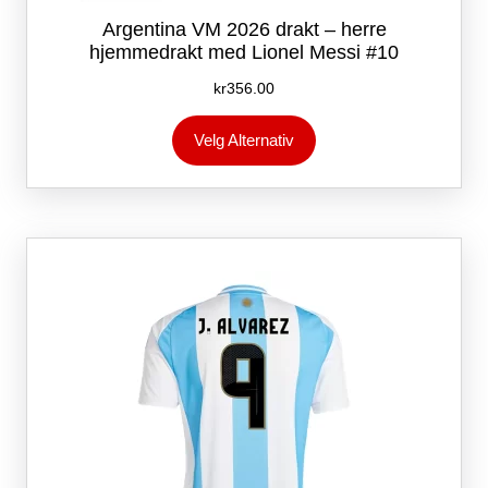
Argentina VM 2026 drakt – herre
hjemmedrakt med Lionel Messi #10
kr
356.00
Dette
Velg Alternativ
produktet
har
flere
varianter.
Alternativene
kan
velges
på
produktsiden