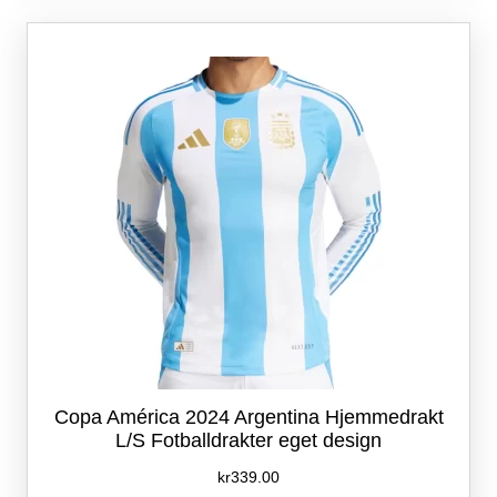
varianter.
Alternativene
kan
velges
på
produktsiden
Copa América 2024 Argentina Hjemmedrakt
L/S Fotballdrakter eget design
kr
339.00