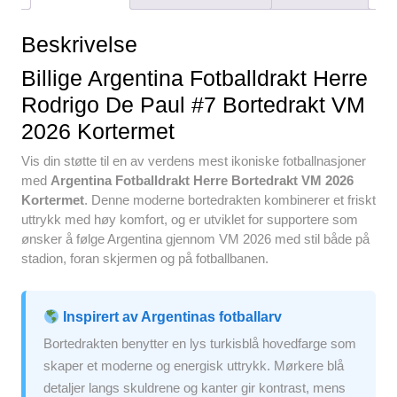
e
er
e
s
di
e
b
st
A
t
Beskrivelse
o
p
Billige Argentina Fotballdrakt Herre
o
p
Rodrigo De Paul #7 Bortedrakt VM
k
2026 Kortermet
Vis din støtte til en av verdens mest ikoniske fotballnasjoner
med
Argentina Fotballdrakt Herre Bortedrakt VM 2026
Kortermet
. Denne moderne bortedrakten kombinerer et friskt
uttrykk med høy komfort, og er utviklet for supportere som
ønsker å følge Argentina gjennom VM 2026 med stil både på
stadion, foran skjermen og på fotballbanen.
Inspirert av Argentinas fotballarv
Bortedrakten benytter en lys turkisblå hovedfarge som
skaper et moderne og energisk uttrykk. Mørkere blå
detaljer langs skuldrene og kanter gir kontrast, mens