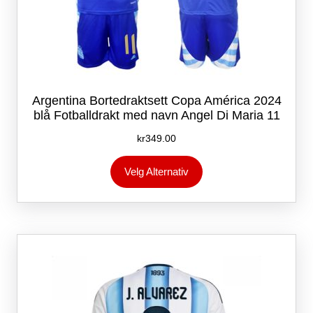
Argentina Bortedraktsett Copa América 2024
blå Fotballdrakt med navn Angel Di Maria 11
kr
349.00
Dette
Velg Alternativ
produktet
har
flere
varianter.
Alternativene
kan
velges
på
produktsiden