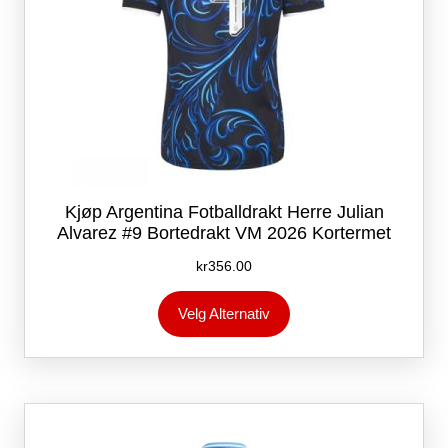
Kjøp Argentina Fotballdrakt Herre Julian
Alvarez #9 Bortedrakt VM 2026 Kortermet
kr
356.00
Dette
Velg Alternativ
produktet
har
flere
varianter.
Alternativene
kan