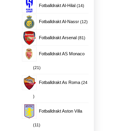
produkter
14
Fotballdrakt Al-Hilal
14
produkter
12
Fotballdrakt Al-Nassr
12
produkter
81
Fotballdrakt Arsenal
81
produkter
Fotballdrakt AS Monaco
21
21
produkter
Fotballdrakt As Roma
24
24
produkter
Fotballdrakt Aston Villa
11
11