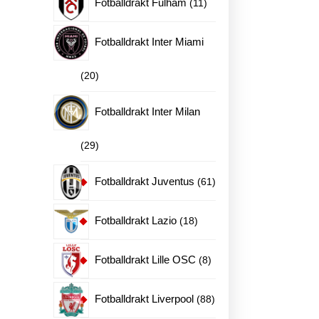
11
Fotballdrakt Fulham
11
ne
produkter
Fotballdrakt Inter Miami
20
20
en
produkter
Fotballdrakt Inter Milan
29
29
produkter
61
Fotballdrakt Juventus
61
produkter
18
Fotballdrakt Lazio
18
produkter
8
Fotballdrakt Lille OSC
8
produkter
88
Fotballdrakt Liverpool
88