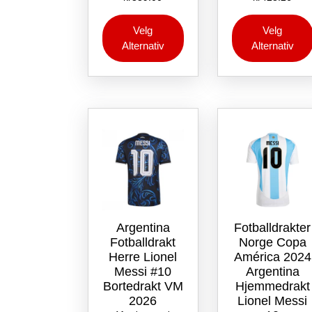
Dette
Velg
Velg
produktet
Alternativ
Alternativ
har
flere
varianter.
Alternativene
kan
velges
på
produktsiden
Argentina
Fotballdrakter
Fotballdrakt
Norge Copa
Herre Lionel
América 2024
Messi #10
Argentina
Bortedrakt VM
Hjemmedrakt
2026
Lionel Messi