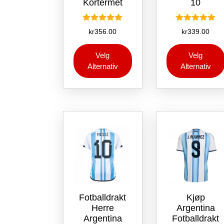
Kortermet
10
Vurdert
Vurdert
kr
356.00
kr
339.00
5.00
5.00
av 5
av 5
Dette
Velg
Velg
produktet
Alternativ
Alternativ
har
flere
varianter.
Alternativene
kan
velges
på
produktsiden
Fotballdrakt
Kjøp
Herre
Argentina
Argentina
Fotballdrakt