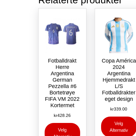
Relaterte produkter
Fotballdrakt
Copa América
Herre
2024
Argentina
Argentina
German
Hjemmedrakt
Pezzella #6
L/S
Bortetrøye
Fotballdrakter
FIFA VM 2022
eget design
Kortermet
kr
339.00
kr
428.26
Velg
Dette
Velg
Alternativ
produktet