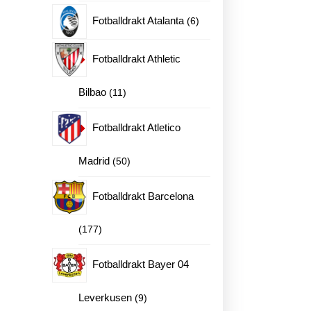
produkter
6
Fotballdrakt Atalanta
6
produkter
Fotballdrakt Athletic
11
Bilbao
11
produkter
Fotballdrakt Atletico
50
Madrid
50
produkter
Fotballdrakt Barcelona
177
177
produkter
Fotballdrakt Bayer 04
9
Leverkusen
9