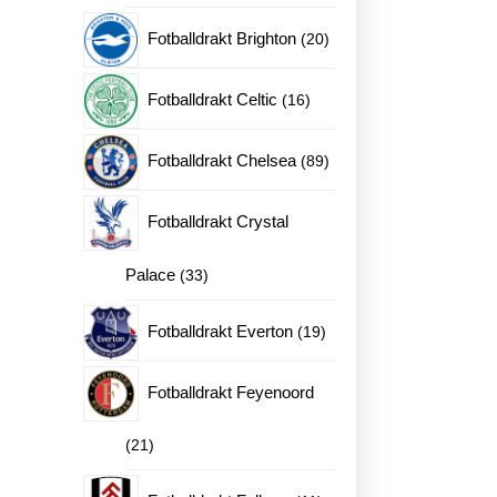
produkter
20
Fotballdrakt Brighton
20
produkter
16
Fotballdrakt Celtic
16
produkter
89
Fotballdrakt Chelsea
89
produkter
Fotballdrakt Crystal
33
Palace
33
produkter
19
Fotballdrakt Everton
19
produkter
Fotballdrakt Feyenoord
21
21
produkter