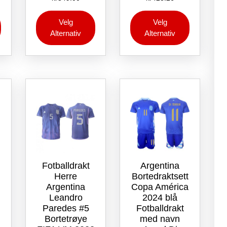
Dette
Dette
Dette
Velg
Velg
produktet
produktet
produktet
Alternativ
Alternativ
har
har
har
flere
flere
flere
varianter.
varianter.
varianter.
Alternativene
Alternativene
Alternative
kan
kan
kan
velges
velges
velges
på
på
på
produktsiden
produktsiden
produktsid
Fotballdrakt
Argentina
Herre
Bortedraktsett
Argentina
Copa América
Leandro
2024 blå
Paredes #5
Fotballdrakt
Bortetrøye
med navn