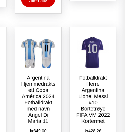
Alternativ
har
flere
varianter.
flere
varianter.
Alternative
varianter.
Alternativene
kan
Alternativene
kan
velges
kan
velges
på
velges
på
produktsid
på
produktsiden
produktsiden
Argentina
Fotballdrakt
Hjemmedrakts
Herre
ett Copa
Argentina
América 2024
Lionel Messi
Fotballdrakt
#10
med navn
Bortetrøye
2
Angel Di
FIFA VM 2022
Maria 11
Kortermet
kr
349.00
kr
428.26