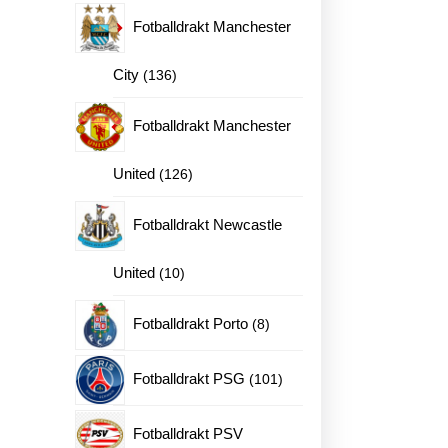
produkter
Fotballdrakt Manchester
136
City
136
produkter
Fotballdrakt Manchester
ne
126
United
126
produkter
en
Fotballdrakt Newcastle
10
United
10
produkter
8
Fotballdrakt Porto
8
produkter
101
Fotballdrakt PSG
101
produkter
Fotballdrakt PSV