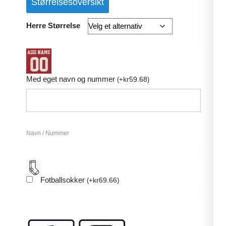
Størrelsesoversikt
Herre Størrelse
Med eget navn og nummer
kr
59.68
(
+
)
Navn / Nummer
Fotballsokker
kr
69.66
(
+
)