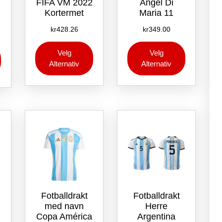
FIFA VM 2022
Angel Di
Kortermet
Maria 11
kr
428.26
kr
349.00
Dette
Dette
Dette
Velg
Velg
produktet
produktet
produktet
Alternativ
Alternativ
har
har
har
flere
flere
flere
varianter.
varianter.
varianter.
Alternativene
Alternative
Alternativene
kan
kan
kan
velges
velges
velges
på
på
på
produktsiden
produktsid
produktsiden
Fotballdrakt
Fotballdrakt
med navn
Herre
Copa América
Argentina