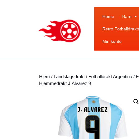
Skip
to
content
Home
Barn
Skip
Retro Fotballdrakt
to
content
Min konto
Hjem
/
Landslagsdrakt
/
Fotballdrakt Argentina
/ F
Hjemmedrakt J.Alvarez 9