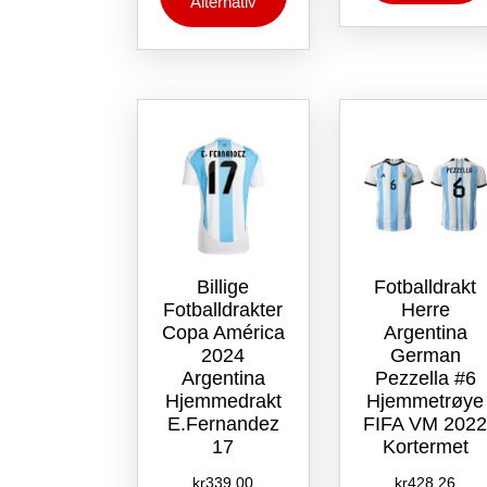
Alternativ
har
flere
varianter.
Alternativene
kan
velges
på
produktsiden
Billige
Fotballdrakt
Fotballdrakter
Herre
Copa América
Argentina
2024
German
Argentina
Pezzella #6
Hjemmedrakt
Hjemmetrøye
E.Fernandez
FIFA VM 202
17
Kortermet
kr
339.00
kr
428.26