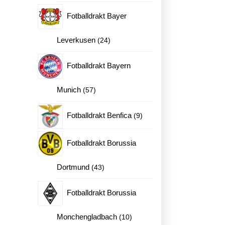
kt J.Alvarez 9 antall
produkter
Fotballdrakt Bayer
24
Leverkusen
24
produkter
Fotballdrakt Bayern
57
Munich
57
produkter
9
Fotballdrakt Benfica
9
produkter
Fotballdrakt Borussia
43
Dortmund
43
produkter
Fotballdrakt Borussia
10
Monchengladbach
10