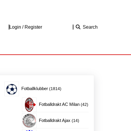
Login
Login / Register
Search
/
Register
1814
Fotballklubber
1814
produkter
42
Fotballdrakt AC Milan
42
produkter
14
Fotballdrakt Ajax
14