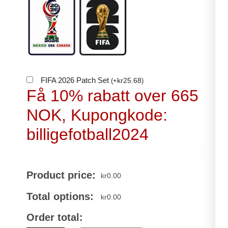
FIFA 2026 Patch Set
kr
25.68
(
+
)
Få 10% rabatt over 665
NOK, Kupongkode:
billigefotball2024
Product price:
kr
0.00
Total options:
kr
0.00
Order total: