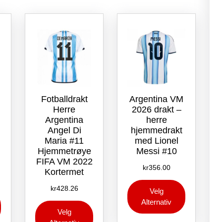
Fotballdrakt
Argentina VM
Herre
2026 drakt –
Argentina
herre
Angel Di
hjemmedrakt
Maria #11
med Lionel
Hjemmetrøye
Messi #10
FIFA VM 2022
kr
356.00
Kortermet
Dette
kr
428.26
Velg
Dette
produktet
Alternativ
Dette
produktet
har
Velg
produktet
har
flere