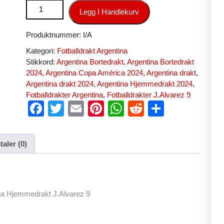
Fotballdrakter Norge Copa América 2024 Argentina Hjemmedra
Legg I Handlekurv
Produktnummer:
I/A
Kategori:
Fotballdrakt Argentina
Stikkord:
Argentina Bortedrakt
,
Argentina Bortedrakt
2024
,
Argentina Copa América 2024
,
Argentina drakt
,
Argentina drakt 2024
,
Argentina Hjemmedrakt 2024
,
Fotballdrakter Argentina
,
Fotballdrakter J.Alvarez 9
F
T
E
Pi
W
R
S
a
wi
m
nt
h
e
h
c
tt
ail
er
at
d
ar
aler (0)
e
er
e
s
di
e
b
st
A
t
o
p
na Hjemmedrakt J.Alvarez 9
o
p
k