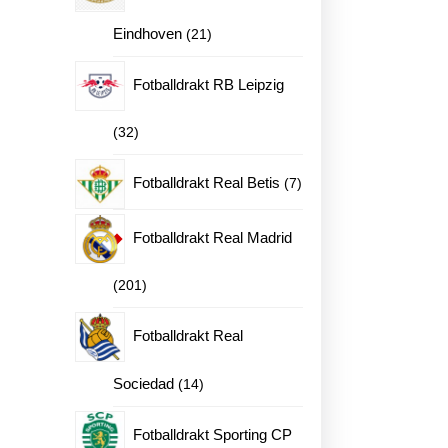
21
Eindhoven
21
produkter
Fotballdrakt RB Leipzig
32
32
produkter
7
Fotballdrakt Real Betis
7
ne
produkter
Fotballdrakt Real Madrid
201
201
en
produkter
Fotballdrakt Real
14
Sociedad
14
produkter
Fotballdrakt Sporting CP