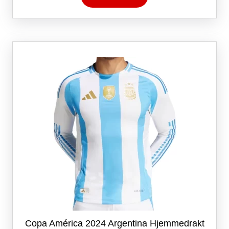
har
flere
varianter.
Alternativene
kan
velges
på
produktsiden
Copa América 2024 Argentina Hjemmedrakt