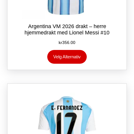
Argentina VM 2026 drakt – herre
hjemmedrakt med Lionel Messi #10
kr
356.00
Dette
Velg Alternativ
produktet
har
flere
varianter.
Alternativene
kan
velges
på
produktsiden