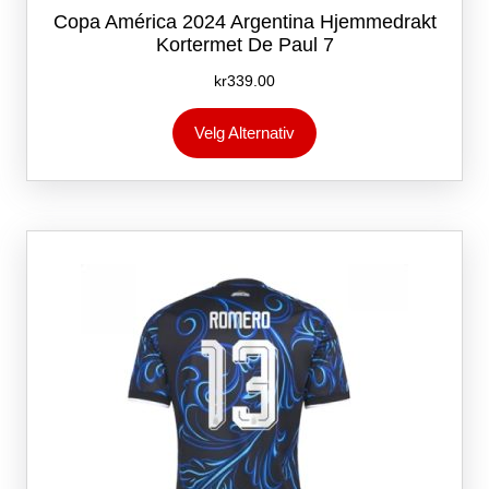
Copa América 2024 Argentina Hjemmedrakt
Kortermet De Paul 7
kr
339.00
Dette
Velg Alternativ
produktet
har
flere
varianter.
Alternativene
kan
velges
på
produktsiden