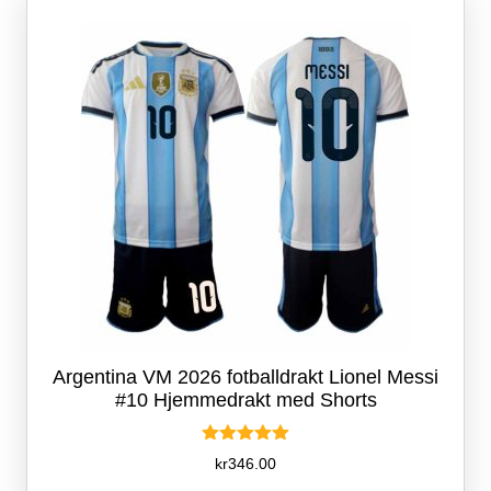
kan
velges
på
produktsiden
Argentina VM 2026 fotballdrakt Lionel Messi
#10 Hjemmedrakt med Shorts
Vurdert
kr
346.00
5.00
av 5