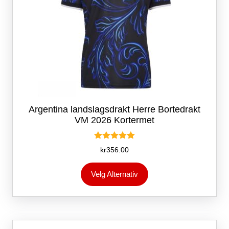
Argentina landslagsdrakt Herre Bortedrakt
VM 2026 Kortermet
Vurdert
kr
356.00
5.00
av 5
Dette
Velg Alternativ
produktet
har
flere
varianter.
Alternativene