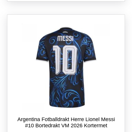
flere
varianter.
Alternativene
kan
velges
på
produktsiden
Argentina Fotballdrakt Herre Lionel Messi
#10 Bortedrakt VM 2026 Kortermet