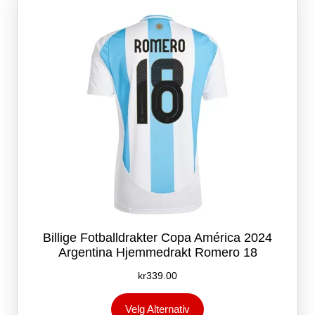
kan
velges
på
produktsiden
Billige Fotballdrakter Copa América 2024
Argentina Hjemmedrakt Romero 18
kr
339.00
Dette
Velg Alternativ
produktet