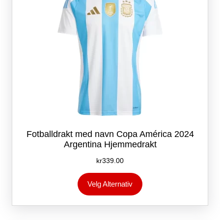
produktsiden
Fotballdrakt med navn Copa América 2024
Argentina Hjemmedrakt
kr
339.00
Dette
Velg Alternativ
produktet
har
flere
varianter.