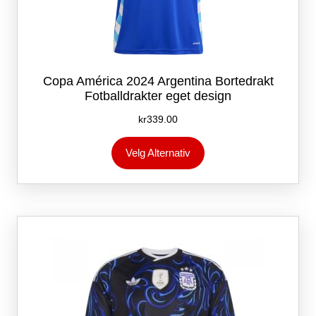
Copa América 2024 Argentina Bortedrakt
Fotballdrakter eget design
kr
339.00
Dette
Velg Alternativ
produktet
har
flere
varianter.
Alternativene
kan
velges
på
produktsiden