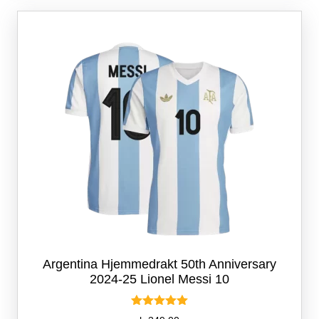
Alternativene
kan
velges
på
produktsiden
Argentina Hjemmedrakt 50th Anniversary
2024-25 Lionel Messi 10
Vurdert