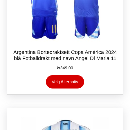
Argentina Bortedraktsett Copa América 2024
blå Fotballdrakt med navn Angel Di Maria 11
kr
349.00
Dette
Velg Alternativ
produktet
har
flere
varianter.
Alternativene
kan
velges
på