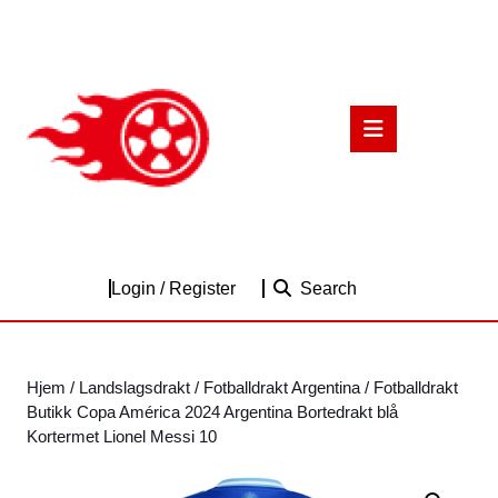
Skip
to
content
Skip
to
Open
content
Button
Login
Login / Register
Search
/
Register
Hjem
/
Landslagsdrakt
/
Fotballdrakt Argentina
/ Fotballdrakt
Butikk Copa América 2024 Argentina Bortedrakt blå
Kortermet Lionel Messi 10