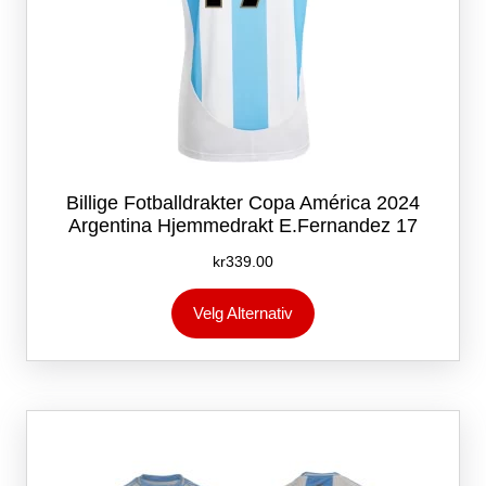
Billige Fotballdrakter Copa América 2024
Argentina Hjemmedrakt E.Fernandez 17
kr
339.00
Dette
Velg Alternativ
produktet
har
flere
varianter.
Alternativene
kan
velges
på