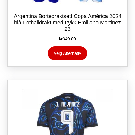
Argentina Bortedraktsett Copa América 2024
blå Fotballdrakt med trykk Emiliano Martinez
23
kr
349.00
Dette
Velg Alternativ
produktet
har
flere
varianter.
Alternativene
kan
velges
på
produktsiden