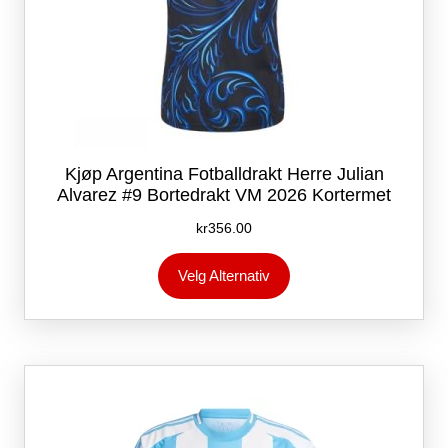
Kjøp Argentina Fotballdrakt Herre Julian
Alvarez #9 Bortedrakt VM 2026 Kortermet
kr
356.00
Dette
Velg Alternativ
produktet
har
flere
varianter.
Alternativene
kan
velges
på