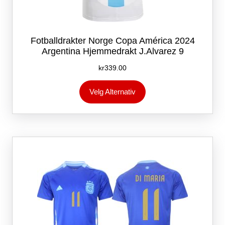
Fotballdrakter Norge Copa América 2024
Argentina Hjemmedrakt J.Alvarez 9
kr
339.00
Dette
Velg Alternativ
produktet
har
flere
varianter.
Alternativene
kan
velges
på
produktsiden