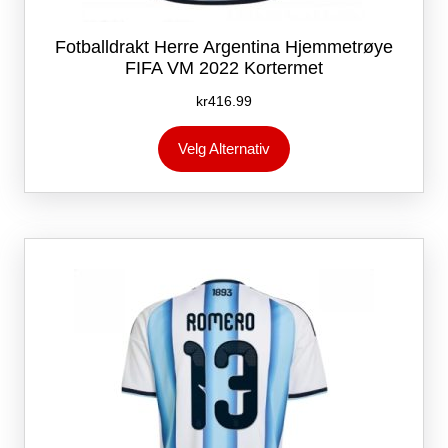
Fotballdrakt Herre Argentina Hjemmetrøye
FIFA VM 2022 Kortermet
kr
416.99
Dette
Velg Alternativ
produktet
har
flere
varianter.
Alternativene
kan
velges
på
produktsiden