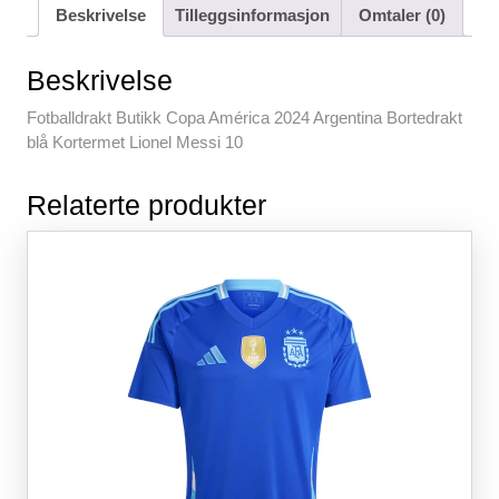
c
tt
ail
er
at
d
ar
Beskrivelse
Tilleggsinformasjon
Omtaler (0)
e
er
e
s
di
e
b
st
A
t
Beskrivelse
o
p
Fotballdrakt Butikk Copa América 2024 Argentina Bortedrakt
o
p
blå Kortermet Lionel Messi 10
k
Relaterte produkter