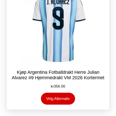
produktsiden
Kjøp Argentina Fotballdrakt Herre Julian
Alvarez #9 Hjemmedrakt VM 2026 Kortermet
kr
356.00
Dette
Velg Alternativ
produktet
har
flere