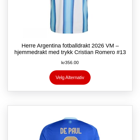
Herre Argentina fotballdrakt 2026 VM –
hjemmedrakt med trykk Cristian Romero #13
kr
356.00
Dette
Velg Alternativ
produktet
har
flere
varianter.
Alternativene
kan
velges
på
produktsiden