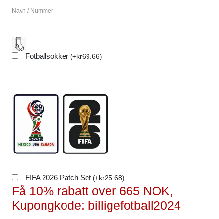
Navn / Nummer
Fotballsokker
kr
69.66
(
+
)
FIFA 2026 Patch Set
kr
25.68
(
+
)
Få 10% rabatt over 665 NOK,
Kupongkode: billigefotball2024