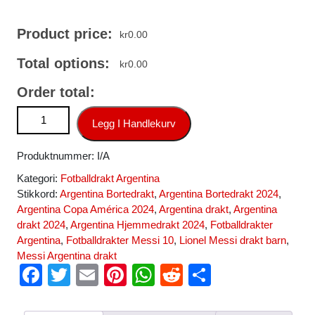
Product price:
kr
0.00
Total options:
kr
0.00
Order total:
Fotballdrakt Butikk Copa América 2024 Argentina Bortedrakt
Legg I Handlekurv
blå Kortermet Lionel Messi 10 antall
Produktnummer:
I/A
Kategori:
Fotballdrakt Argentina
Stikkord:
Argentina Bortedrakt
,
Argentina Bortedrakt 2024
,
Argentina Copa América 2024
,
Argentina drakt
,
Argentina
drakt 2024
,
Argentina Hjemmedrakt 2024
,
Fotballdrakter
Argentina
,
Fotballdrakter Messi 10
,
Lionel Messi drakt barn
,
Messi Argentina drakt
F
T
E
Pi
W
R
S
a
wi
m
nt
h
e
h