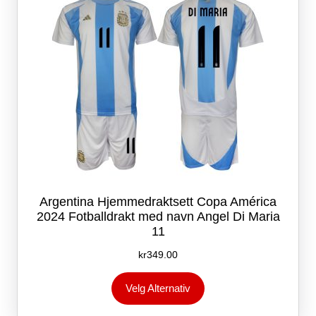
produktsiden
Argentina Hjemmedraktsett Copa América
2024 Fotballdrakt med navn Angel Di Maria
11
kr
349.00
Dette
Velg Alternativ
produktet
har