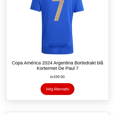
Copa América 2024 Argentina Bortedrakt blå
Kortermet De Paul 7
kr
339.00
Dette
Velg Alternativ
produktet
har
flere
varianter.
Alternativene