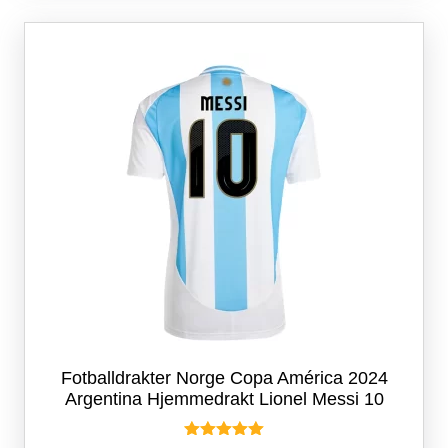
varianter.
Alternativene
kan
velges
på
produktsiden
Fotballdrakter Norge Copa América 2024
Argentina Hjemmedrakt Lionel Messi 10