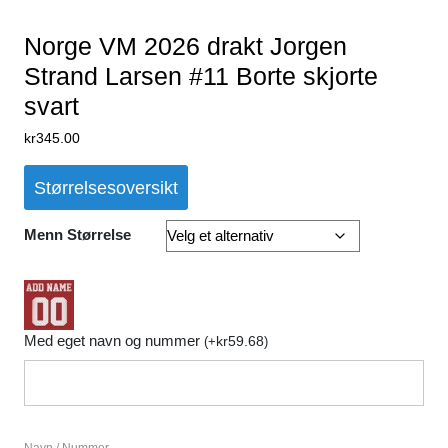
Norge VM 2026 drakt Jorgen
Strand Larsen #11 Borte skjorte
svart
kr
345.00
Størrelsesoversikt
Menn Størrelse
Med eget navn og nummer
kr
59.68
(
+
)