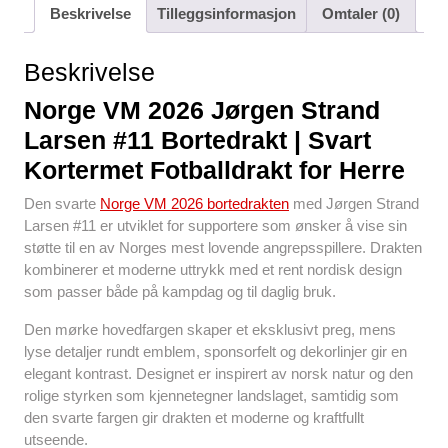
c
tt
ail
er
at
d
ar
Beskrivelse
Tilleggsinformasjon
Omtaler (0)
e
er
e
s
di
e
b
st
A
t
Beskrivelse
o
p
Norge VM 2026 Jørgen Strand
o
p
Larsen #11 Bortedrakt | Svart
k
Kortermet Fotballdrakt for Herre
Den svarte
Norge VM 2026 bortedrakten
med Jørgen Strand
Larsen #11 er utviklet for supportere som ønsker å vise sin
støtte til en av Norges mest lovende angrepsspillere. Drakten
kombinerer et moderne uttrykk med et rent nordisk design
som passer både på kampdag og til daglig bruk.
Den mørke hovedfargen skaper et eksklusivt preg, mens
lyse detaljer rundt emblem, sponsorfelt og dekorlinjer gir en
elegant kontrast. Designet er inspirert av norsk natur og den
rolige styrken som kjennetegner landslaget, samtidig som
den svarte fargen gir drakten et moderne og kraftfullt
utseende.