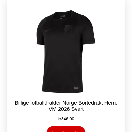
kan
velges
på
produktsiden
Billige fotballdrakter Norge Bortedrakt Herre
VM 2026 Svart
kr
346.00
Dette