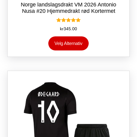
Norge landslagsdrakt VM 2026 Antonio
Nusa #20 Hjemmedrakt rød Kortermet
Vurdert
kr
345.00
5.00
av 5
Dette
Velg Alternativ
produktet
har
flere
varianter.
Alternativene
kan
velges
på
produktsiden