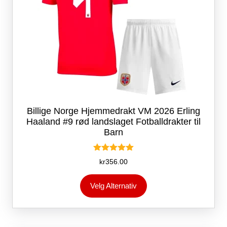
Billige Norge Hjemmedrakt VM 2026 Erling
Haaland #9 rød landslaget Fotballdrakter til
Barn
Vurdert
kr
356.00
5.00
av 5
Dette
Velg Alternativ
produktet
har
flere
varianter.