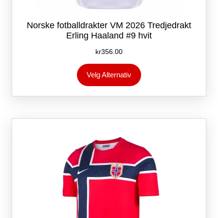
Norske fotballdrakter VM 2026 Tredjedrakt
Erling Haaland #9 hvit
kr
356.00
Dette
Velg Alternativ
produktet
har
flere
varianter.
Alternativene
kan
velges
på
produktsiden