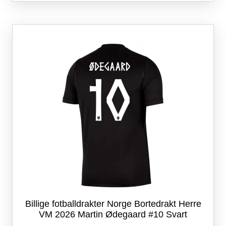
flere
varianter.
Alternativene
kan
velges
på
produktsiden
Billige fotballdrakter Norge Bortedrakt Herre
VM 2026 Martin Ødegaard #10 Svart