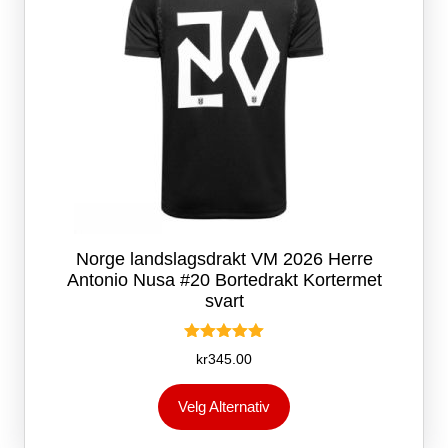
Norge landslagsdrakt VM 2026 Herre
Antonio Nusa #20 Bortedrakt Kortermet
svart
Vurdert
kr
345.00
5.00
av 5
Dette
Velg Alternativ
produktet
har