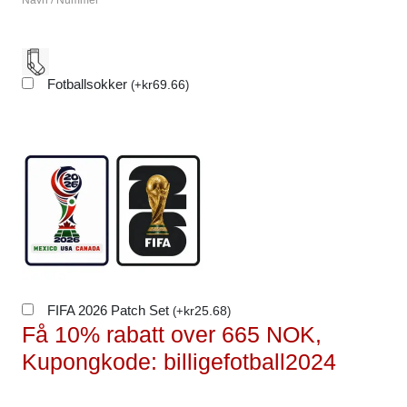
Navn / Nummer
Fotballsokker
kr
69.66
(
+
)
FIFA 2026 Patch Set
kr
25.68
(
+
)
Få 10% rabatt over 665 NOK,
Kupongkode: billigefotball2024