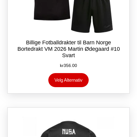
Billige Fotballdrakter til Barn Norge
Bortedrakt VM 2026 Martin Ødegaard #10
Svart
kr
356.00
Dette
Velg Alternativ
produktet
har
flere
varianter.
Alternativene
kan
velges
på
produktsiden