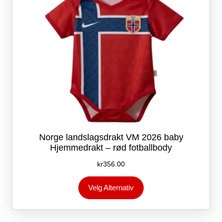
produktsiden
Norge landslagsdrakt VM 2026 baby
Hjemmedrakt – rød fotballbody
kr
356.00
Dette
Velg Alternativ
produktet
har
flere