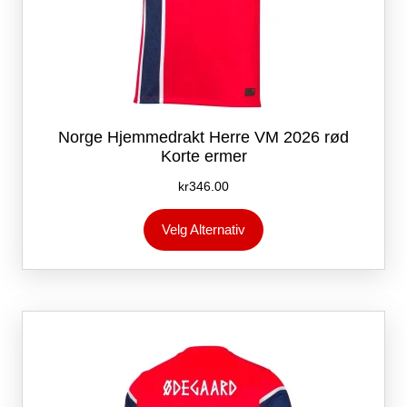
Norge Hjemmedrakt Herre VM 2026 rød
Korte ermer
kr
346.00
Dette
Velg Alternativ
produktet
har
flere
varianter.
Alternativene
kan
velges
på
produktsiden