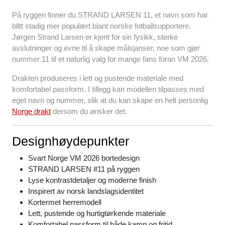
På ryggen finner du STRAND LARSEN 11, et navn som har
blitt stadig mer populært blant norske fotballsupportere.
Jørgen Strand Larsen er kjent for sin fysikk, sterke
avslutninger og evne til å skape målsjanser, noe som gjør
nummer 11 til et naturlig valg for mange fans foran VM 2026.
Drakten produseres i lett og pustende materiale med
komfortabel passform. I tillegg kan modellen tilpasses med
eget navn og nummer, slik at du kan skape en helt personlig
Norge drakt
dersom du ønsker det.
Designhøydepunkter
Svart Norge VM 2026 bortedesign
STRAND LARSEN #11 på ryggen
Lyse kontrastdetaljer og moderne finish
Inspirert av norsk landslagsidentitet
Kortermet herremodell
Lett, pustende og hurtigtørkende materiale
Komfortabel passform til både kamp og fritid