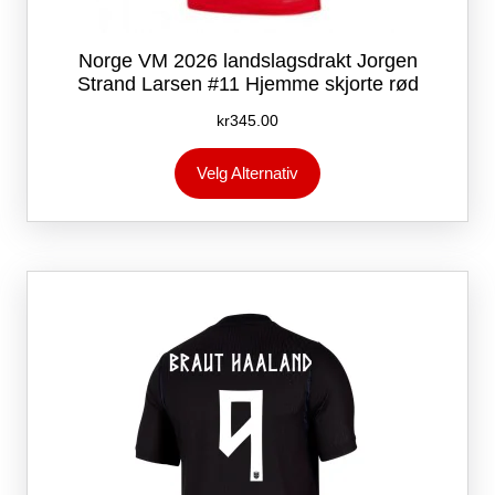
Norge VM 2026 landslagsdrakt Jorgen
Strand Larsen #11 Hjemme skjorte rød
kr
345.00
Dette
Velg Alternativ
produktet
har
flere
varianter.
Alternativene
kan
velges
på
produktsiden