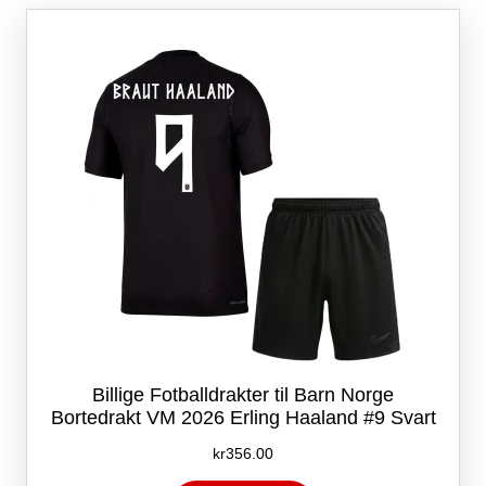
Alternativene
kan
velges
på
produktsiden
Billige Fotballdrakter til Barn Norge
Bortedrakt VM 2026 Erling Haaland #9 Svart
kr
356.00
Dette