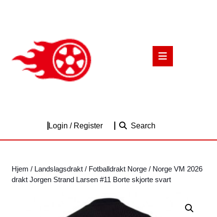
Skip
to
content
Skip
to
Open
content
Button
Login
Login / Register
Search
/
Register
Hjem
/
Landslagsdrakt
/
Fotballdrakt Norge
/ Norge VM 2026
drakt Jorgen Strand Larsen #11 Borte skjorte svart