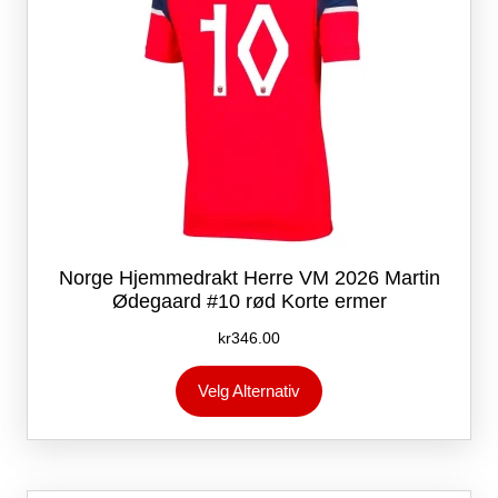
Norge Hjemmedrakt Herre VM 2026 Martin
Ødegaard #10 rød Korte ermer
kr
346.00
Dette
Velg Alternativ
produktet
har
flere
varianter.
Alternativene