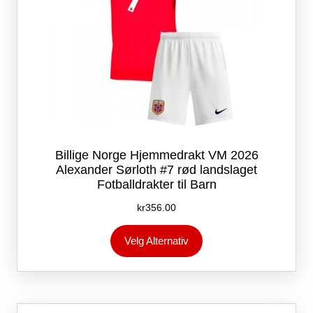
Billige Norge Hjemmedrakt VM 2026
Alexander Sørloth #7 rød landslaget
Fotballdrakter til Barn
kr
356.00
Dette
Velg Alternativ
produktet
har
flere
varianter.
Alternativene