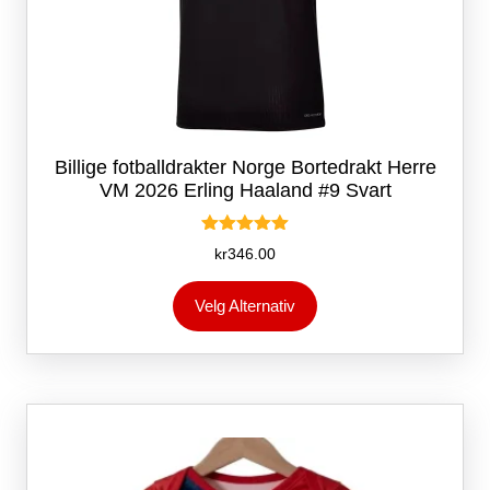
Billige fotballdrakter Norge Bortedrakt Herre
VM 2026 Erling Haaland #9 Svart
Vurdert
kr
346.00
5.00
av 5
Dette
Velg Alternativ
produktet
har
flere
varianter.
Alternativene
kan
velges
på