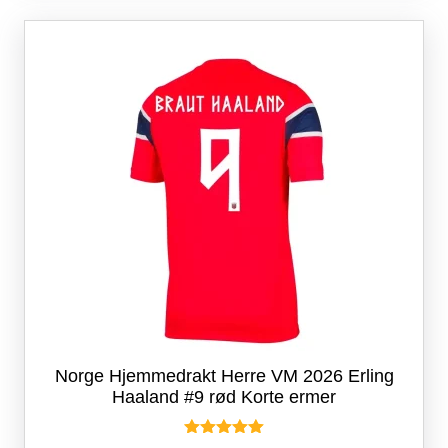
varianter.
Alternativene
kan
velges
på
produktsiden
Norge Hjemmedrakt Herre VM 2026 Erling
Haaland #9 rød Korte ermer