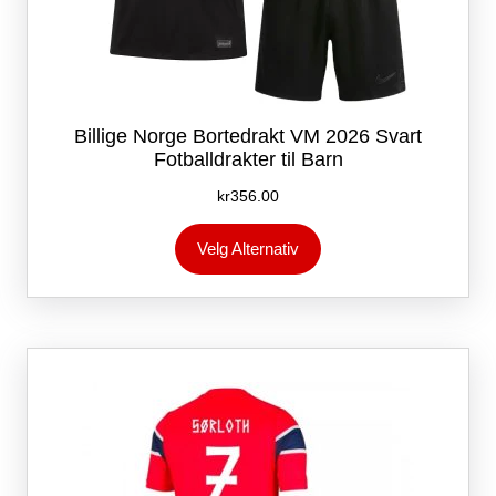
Billige Norge Bortedrakt VM 2026 Svart
Fotballdrakter til Barn
kr
356.00
Dette
Velg Alternativ
produktet
har
flere
varianter.
Alternativene
kan
velges
på
produktsiden