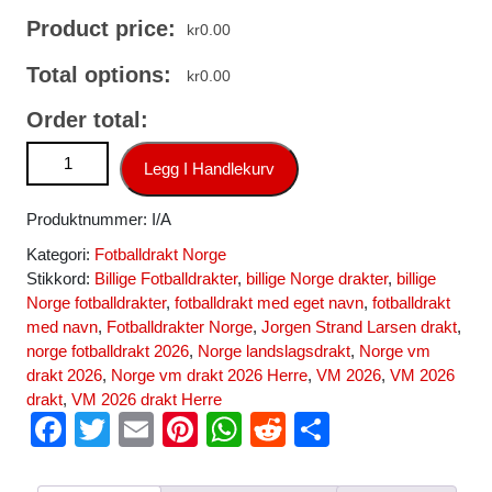
Product price:
kr
0.00
Total options:
kr
0.00
Order total:
Norge VM 2026 drakt Jorgen Strand Larsen #11 Borte skjorte
Legg I Handlekurv
svart antall
Produktnummer:
I/A
Kategori:
Fotballdrakt Norge
Stikkord:
Billige Fotballdrakter
,
billige Norge drakter
,
billige
Norge fotballdrakter
,
fotballdrakt med eget navn
,
fotballdrakt
med navn
,
Fotballdrakter Norge
,
Jorgen Strand Larsen drakt
,
norge fotballdrakt 2026
,
Norge landslagsdrakt
,
Norge vm
drakt 2026
,
Norge vm drakt 2026 Herre
,
VM 2026
,
VM 2026
drakt
,
VM 2026 drakt Herre
F
T
E
Pi
W
R
S
a
wi
m
nt
h
e
h