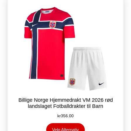
kan
velges
på
produktsiden
Billige Norge Hjemmedrakt VM 2026 rød
landslaget Fotballdrakter til Barn
kr
356.00
Dette
Velg Alternativ
produktet