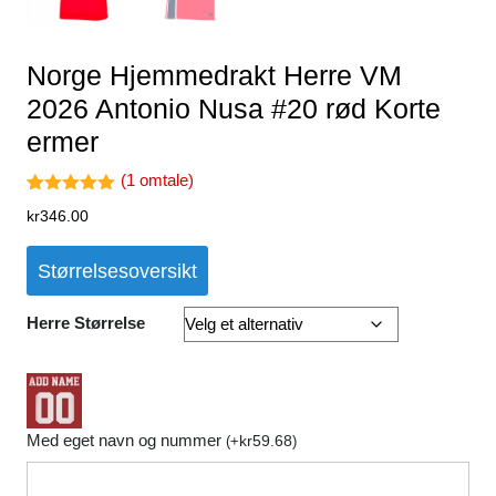
Norge Hjemmedrakt Herre VM
2026 Antonio Nusa #20 rød Korte
ermer
(
1
omtale)
Vurdert
1
kr
346.00
5.00
av 5
basert på
kundevurder
Størrelsesoversikt
ing
Herre Størrelse
Med eget navn og nummer
kr
59.68
(
+
)