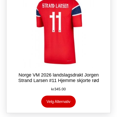
produktsiden
Norge VM 2026 landslagsdrakt Jorgen
Strand Larsen #11 Hjemme skjorte rød
kr
345.00
Dette
Velg Alternativ
produktet
har
flere