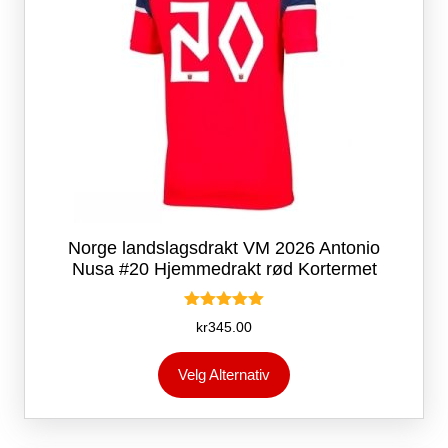
Norge landslagsdrakt VM 2026 Antonio
Nusa #20 Hjemmedrakt rød Kortermet
Vurdert
kr
345.00
5.00
av 5
Dette
Velg Alternativ
produktet
har
flere
varianter.