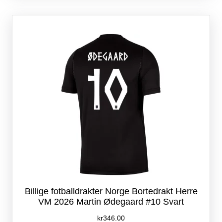
varianter.
Alternativene
kan
velges
på
produktsiden
Billige fotballdrakter Norge Bortedrakt Herre
VM 2026 Martin Ødegaard #10 Svart
kr
346.00