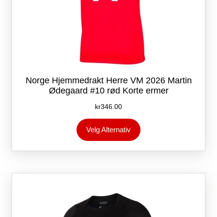
Norge Hjemmedrakt Herre VM 2026 Martin
Ødegaard #10 rød Korte ermer
kr
346.00
Dette
Velg Alternativ
produktet
har
flere
varianter.
Alternativene
kan
velges
på
produktsiden