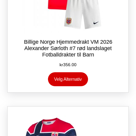
Billige Norge Hjemmedrakt VM 2026
Alexander Sørloth #7 rød landslaget
Fotballdrakter til Barn
kr
356.00
Dette
Velg Alternativ
produktet
har
flere
varianter.
Alternativene
kan
velges
på
produktsiden