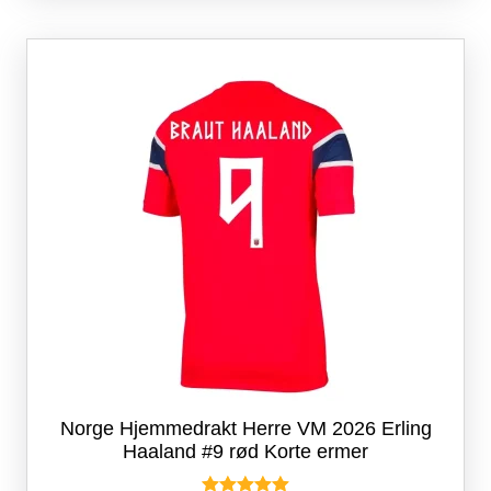
varianter.
Alternativene
kan
velges
på
produktsiden
Norge Hjemmedrakt Herre VM 2026 Erling
Haaland #9 rød Korte ermer