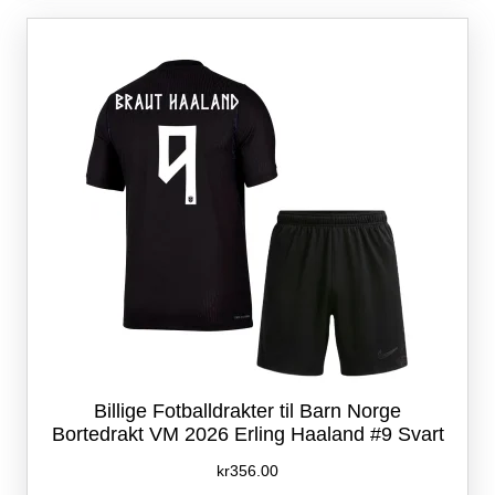
Alternativene
kan
velges
på
produktsiden
Billige Fotballdrakter til Barn Norge
Bortedrakt VM 2026 Erling Haaland #9 Svart
kr
356.00