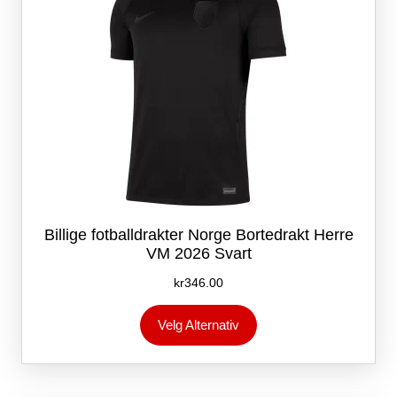
Billige fotballdrakter Norge Bortedrakt Herre
VM 2026 Svart
kr
346.00
Dette
Velg Alternativ
produktet
har
flere
varianter.