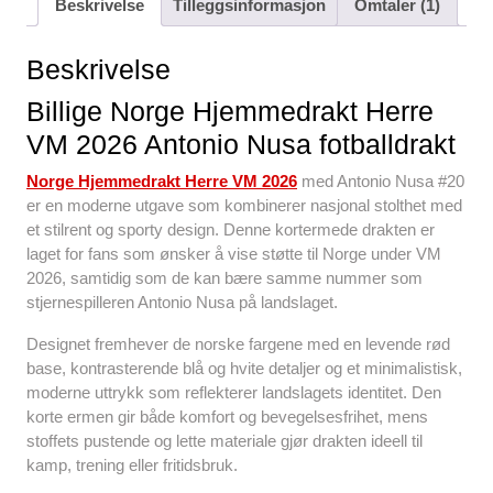
Beskrivelse
Tilleggsinformasjon
Omtaler (1)
e
er
e
s
di
e
b
st
A
t
Beskrivelse
o
p
Billige Norge Hjemmedrakt Herre
o
p
VM 2026 Antonio Nusa fotballdrakt
k
Norge Hjemmedrakt Herre VM 2026
med Antonio Nusa #20
er en moderne utgave som kombinerer nasjonal stolthet med
et stilrent og sporty design. Denne kortermede drakten er
laget for fans som ønsker å vise støtte til Norge under VM
2026, samtidig som de kan bære samme nummer som
stjernespilleren Antonio Nusa på landslaget.
Designet fremhever de norske fargene med en levende rød
base, kontrasterende blå og hvite detaljer og et minimalistisk,
moderne uttrykk som reflekterer landslagets identitet. Den
korte ermen gir både komfort og bevegelsesfrihet, mens
stoffets pustende og lette materiale gjør drakten ideell til
kamp, trening eller fritidsbruk.