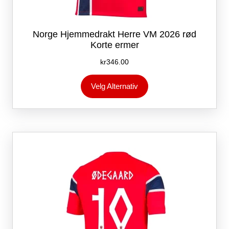
Norge Hjemmedrakt Herre VM 2026 rød
Korte ermer
kr
346.00
Dette
Velg Alternativ
produktet
har
flere
varianter.
Alternativene
kan
velges
på
produktsiden