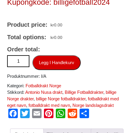
Kupongkode: billigefotball2024
Product price:
kr
0.00
Total options:
kr
0.00
Order total:
Norge Hjemmedrakt Herre VM 2026 Antonio Nusa #20 rød
Legg I Handlekurv
Korte ermer antall
Produktnummer:
I/A
Kategori:
Fotballdrakt Norge
Stikkord:
Antonio Nusa drakt
,
Billige Fotballdrakter
,
billige
Norge drakter
,
billige Norge fotballdrakter
,
fotballdrakt med
eget navn
,
fotballdrakt med navn
,
Norge landslagsdrakt
F
T
E
Pi
W
R
S
a
wi
m
nt
h
e
h
c
tt
ail
er
at
d
ar