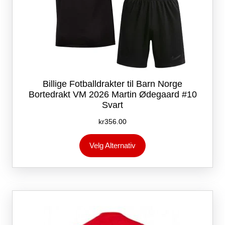
Billige Fotballdrakter til Barn Norge
Bortedrakt VM 2026 Martin Ødegaard #10
Svart
kr
356.00
Dette
Velg Alternativ
produktet
har
flere
varianter.
Alternativene
kan
velges
på