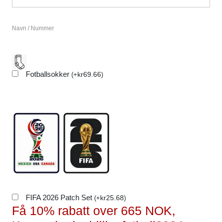
Navn / Nummer
Fotballsokker
kr
69.66
(
+
)
FIFA 2026 Patch Set
kr
25.68
(
+
)
Få 10% rabatt over 665 NOK,