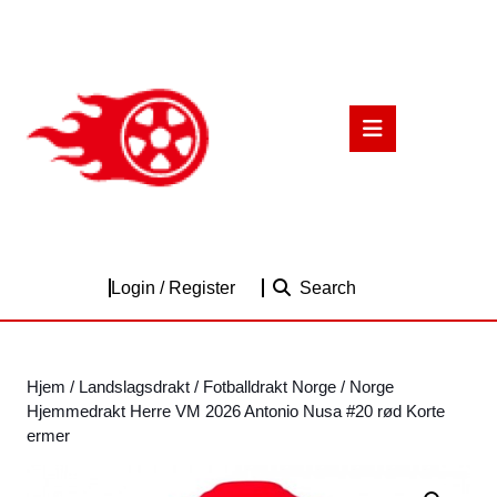
Skip
to
content
Skip
to
Open
content
Button
Login
Login / Register
Search
/
Register
Hjem
/
Landslagsdrakt
/
Fotballdrakt Norge
/ Norge
Hjemmedrakt Herre VM 2026 Antonio Nusa #20 rød Korte
ermer