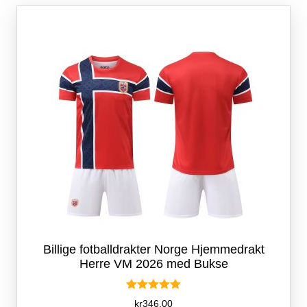
Alternativene
kan
velges
på
produktsiden
Billige fotballdrakter Norge Hjemmedrakt
Herre VM 2026 med Bukse
Vurdert
kr
346.00