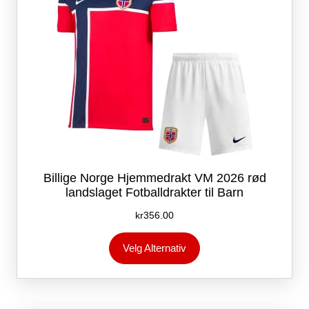
Billige Norge Hjemmedrakt VM 2026 rød
landslaget Fotballdrakter til Barn
kr
356.00
Dette
Velg Alternativ
produktet
har
flere
varianter.