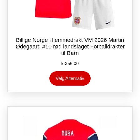
Billige Norge Hjemmedrakt VM 2026 Martin
Ødegaard #10 rød landslaget Fotballdrakter
til Barn
kr
356.00
Dette
Velg Alternativ
produktet
har
flere
varianter.
Alternativene
kan
velges
på
produktsiden