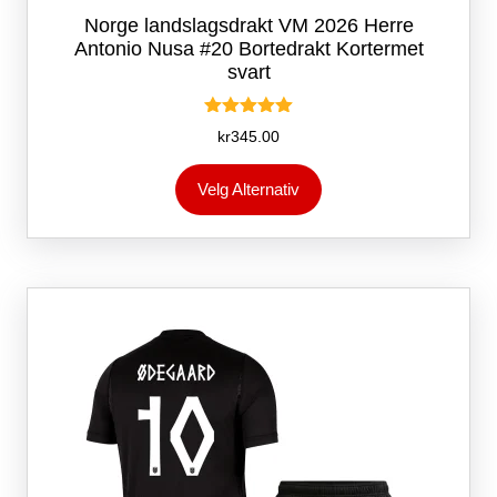
Norge landslagsdrakt VM 2026 Herre
Antonio Nusa #20 Bortedrakt Kortermet
svart
Vurdert
kr
345.00
5.00
av 5
Dette
Velg Alternativ
produktet
har
flere
varianter.
Alternativene
kan
velges
på
produktsiden