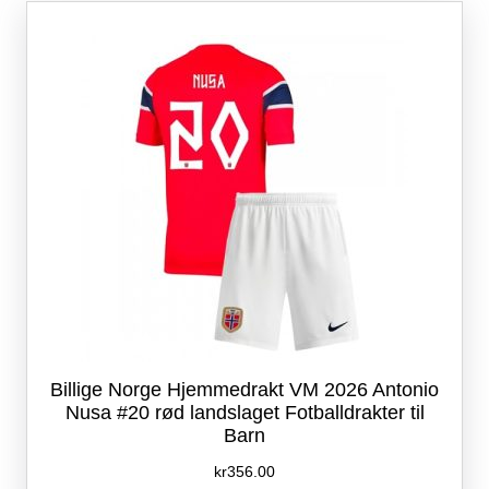
Alternativene
kan
velges
på
produktsiden
Billige Norge Hjemmedrakt VM 2026 Antonio
Nusa #20 rød landslaget Fotballdrakter til
Barn
kr
356.00