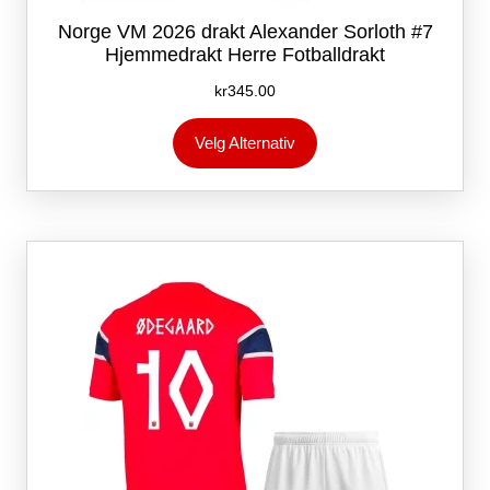
Norge VM 2026 drakt Alexander Sorloth #7
Hjemmedrakt Herre Fotballdrakt
kr
345.00
Dette
Velg Alternativ
produktet
har
flere
varianter.
Alternativene
kan
velges
på
produktsiden