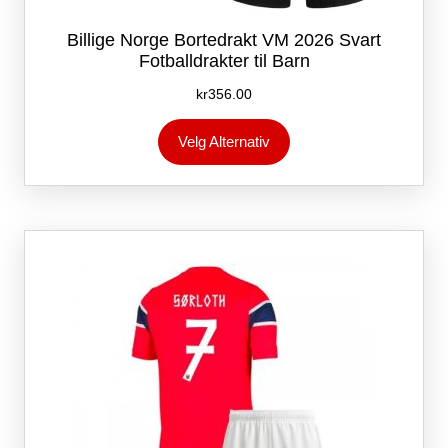
Billige Norge Bortedrakt VM 2026 Svart
Fotballdrakter til Barn
kr
356.00
Dette
Velg Alternativ
produktet
har
flere
varianter.
Alternativene
kan
velges
på
produktsiden