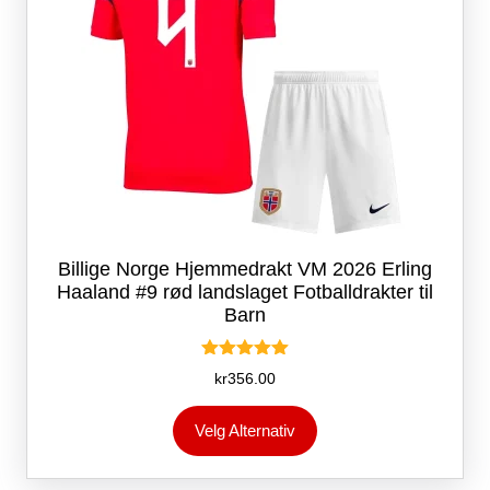
Billige Norge Hjemmedrakt VM 2026 Erling
Haaland #9 rød landslaget Fotballdrakter til
Barn
Vurdert
kr
356.00
5.00
av 5
Dette
Velg Alternativ
produktet
har
flere