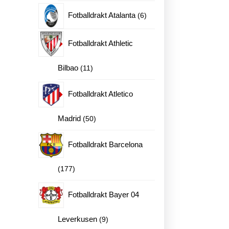
produkter
6
Fotballdrakt Atalanta
6
produkter
Fotballdrakt Athletic
11
Bilbao
11
produkter
Fotballdrakt Atletico
50
Madrid
50
produkter
Fotballdrakt Barcelona
177
177
produkter
Fotballdrakt Bayer 04
9
Leverkusen
9