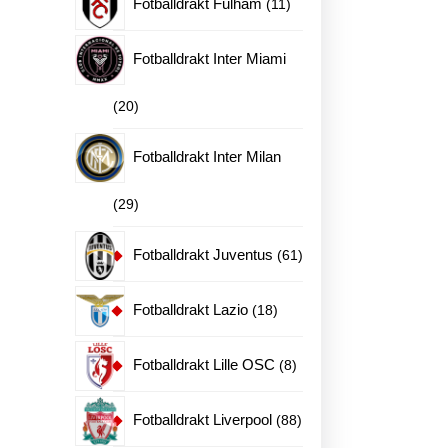
11
Fotballdrakt Fulham
11
produkter
Fotballdrakt Inter Miami
20
20
produkter
Fotballdrakt Inter Milan
29
29
produkter
61
Fotballdrakt Juventus
61
produkter
18
Fotballdrakt Lazio
18
produkter
8
Fotballdrakt Lille OSC
8
produkter
88
Fotballdrakt Liverpool
88