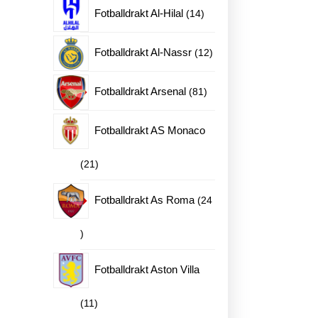
produkter
14
Fotballdrakt Al-Hilal
14
produkter
12
Fotballdrakt Al-Nassr
12
produkter
81
Fotballdrakt Arsenal
81
produkter
Fotballdrakt AS Monaco
21
21
produkter
Fotballdrakt As Roma
24
24
produkter
Fotballdrakt Aston Villa
11
11