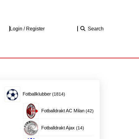
Login
Login / Register
Search
/
Register
1814
Fotballklubber
1814
produkter
42
Fotballdrakt AC Milan
42
produkter
14
Fotballdrakt Ajax
14