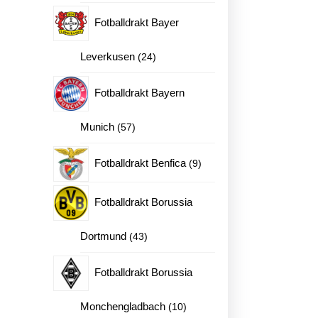
produkter
Fotballdrakt Bayer
laget Fotballdrakter til Barn antall
24
Leverkusen
24
produkter
Fotballdrakt Bayern
57
Munich
57
produkter
9
Fotballdrakt Benfica
9
produkter
Fotballdrakt Borussia
43
Dortmund
43
produkter
Fotballdrakt Borussia
10
Monchengladbach
10