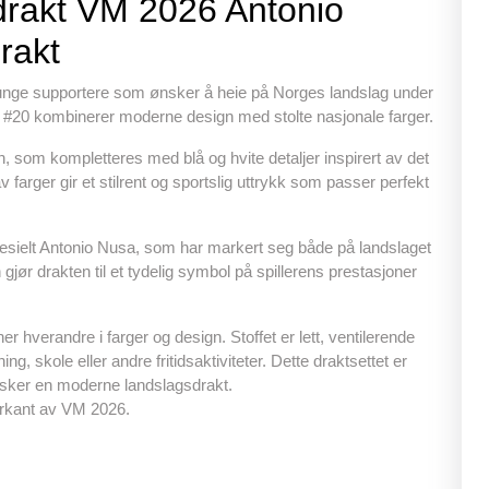
drakt VM 2026 Antonio
o
p
rakt
k
 unge supportere som ønsker å heie på Norges landslag under
20 kombinerer moderne design med stolte nasjonale farger.
, som kompletteres med blå og hvite detaljer inspirert av det
arger gir et stilrent og sportslig uttrykk som passer perfekt
esielt Antonio Nusa, som har markert seg både på landslaget
jør drakten til et tydelig symbol på spillerens prestasjoner
 hverandre i farger og design. Stoffet er lett, ventilerende
ing, skole eller andre fritidsaktiviteter. Dette draktsettet er
nsker en moderne landslagsdrakt.
orkant av VM 2026.