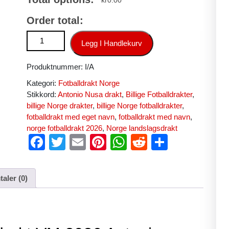
kr
0.00
Order total:
Billige Norge Hjemmedrakt VM 2026 Antonio Nusa #20 rød lands
Legg I Handlekurv
Produktnummer:
I/A
Kategori:
Fotballdrakt Norge
Stikkord:
Antonio Nusa drakt
,
Billige Fotballdrakter
,
billige Norge drakter
,
billige Norge fotballdrakter
,
fotballdrakt med eget navn
,
fotballdrakt med navn
,
norge fotballdrakt 2026
,
Norge landslagsdrakt
F
T
E
Pi
W
R
S
a
wi
m
nt
h
e
h
c
tt
ail
er
at
d
ar
aler (0)
e
er
e
s
di
e
b
st
A
t
o
p