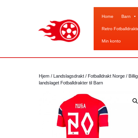
Skip
to
content
Home
Barn
Skip
Retro Fotballdrakt
to
content
Min konto
Hjem
/
Landslagsdrakt
/
Fotballdrakt Norge
/ Bill
landslaget Fotballdrakter til Barn