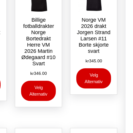
Billige
Norge VM
fotballdrakter
2026 drakt
t
Norge
Jorgen Strand
Bortedrakt
Larsen #11
Herre VM
Borte skjorte
2026 Martin
svart
Ødegaard #10
kr
345.00
Svart
Dette
kr
346.00
Velg
Dette
produktet
Alternativ
Dette
produktet
har
Velg
produktet
har
flere
Alternativ
har
flere
varianter.
flere
varianter.
Alternative
varianter.
Alternativene
kan
Alternativene
kan
velges
kan
velges
på
velges
på
produktsid