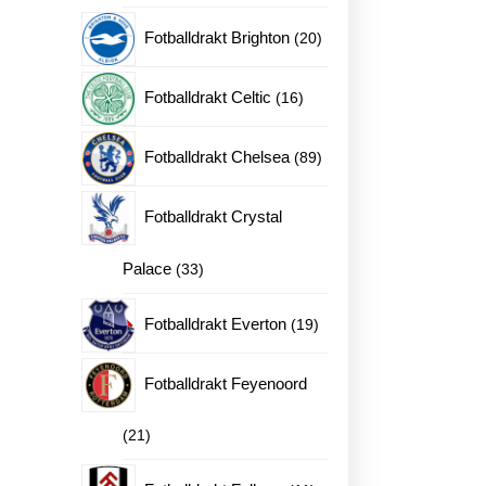
produkter
20
Fotballdrakt Brighton
20
produkter
16
Fotballdrakt Celtic
16
produkter
89
Fotballdrakt Chelsea
89
produkter
Fotballdrakt Crystal
33
Palace
33
produkter
19
Fotballdrakt Everton
19
produkter
Fotballdrakt Feyenoord
21
21
produkter