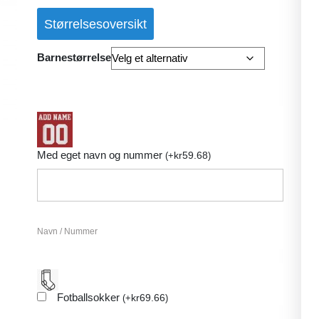
Størrelsesoversikt
Barnestørrelse
Med eget navn og nummer
kr
59.68
(
+
)
Navn / Nummer
Fotballsokker
kr
69.66
(
+
)