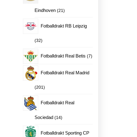
21
Eindhoven
21
produkter
Fotballdrakt RB Leipzig
32
32
produkter
7
Fotballdrakt Real Betis
7
produkter
Fotballdrakt Real Madrid
201
201
produkter
Fotballdrakt Real
ne
14
Sociedad
14
produkter
en
Fotballdrakt Sporting CP