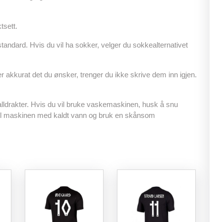
tsett.
tandard. Hvis du vil ha sokker, velger du sokkealternativet
r akkurat det du ønsker, trenger du ikke skrive dem inn igjen.
lldrakter. Hvis du vil bruke vaskemaskinen, husk å snu
yll maskinen med kaldt vann og bruk en skånsom