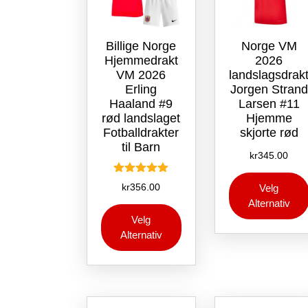
Billige Norge
Norge VM
Hjemmedrakt
2026
VM 2026
landslagsdrak
Erling
Jorgen Strand
Haaland #9
Larsen #11
rød landslaget
Hjemme
Fotballdrakter
skjorte rød
til Barn
kr
345.00
Vurdert
kr
356.00
Velg
5.00
Alternativ
av 5
Dette
Velg
produktet
Alternativ
har
flere
varianter.
Alternativene
kan