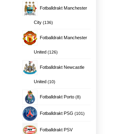
produkter
Fotballdrakt Manchester
136
City
136
produkter
Fotballdrakt Manchester
126
United
126
produkter
Fotballdrakt Newcastle
10
United
10
produkter
8
Fotballdrakt Porto
8
produkter
101
Fotballdrakt PSG
101
produkter
Fotballdrakt PSV