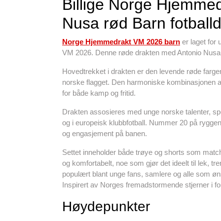
Billige Norge Hjemme
Nusa rød Barn fotballd
Norge Hjemmedrakt VM 2026 barn
er laget for
VM 2026. Denne røde drakten med Antonio Nusa #
Hovedtrekket i drakten er den levende røde fargen
norske flagget. Den harmoniske kombinasjonen av f
for både kamp og fritid.
Drakten assosieres med unge norske talenter, sp
og i europeisk klubbfotball. Nummer 20 på ryggen g
og engasjement på banen.
Settet inneholder både trøye og shorts som matcher
og komfortabelt, noe som gjør det ideelt til lek, tren
populært blant unge fans, samlere og alle som ø
Inspirert av Norges fremadstormende stjerner i f
Høydepunkter