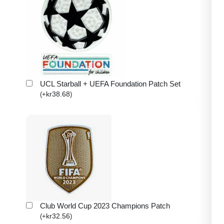
UCL Starball + UEFA Foundation Patch Set
kr
38.68
(
+
)
Club World Cup 2023 Champions Patch
kr
32.56
(
+
)