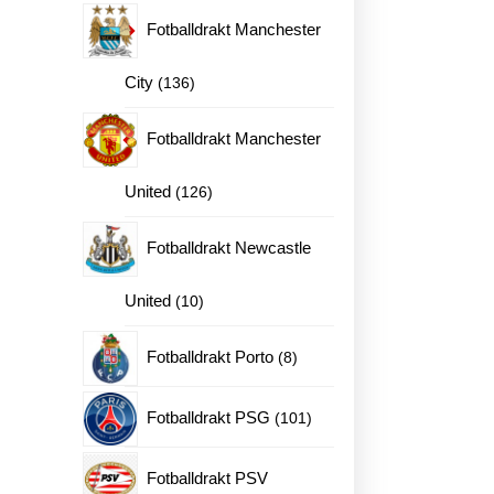
produkter
Fotballdrakt Manchester
136
City
136
produkter
Fotballdrakt Manchester
126
United
126
produkter
Fotballdrakt Newcastle
10
United
10
produkter
8
Fotballdrakt Porto
8
produkter
101
Fotballdrakt PSG
101
produkter
Fotballdrakt PSV