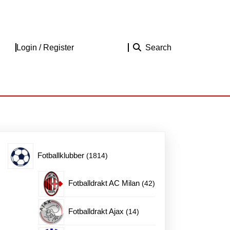
Login
Login / Register
Search
/
Register
1814
Fotballklubber
1814
produkter
42
Fotballdrakt AC Milan
42
produkter
14
Fotballdrakt Ajax
14