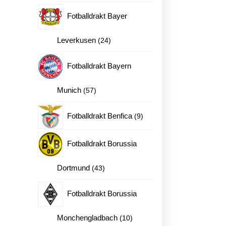
produkter
Fotballdrakt Bayer
24
Leverkusen
24
produkter
Fotballdrakt Bayern
57
Munich
57
produkter
9
Fotballdrakt Benfica
9
produkter
Fotballdrakt Borussia
43
Dortmund
43
produkter
Fotballdrakt Borussia
10
Monchengladbach
10