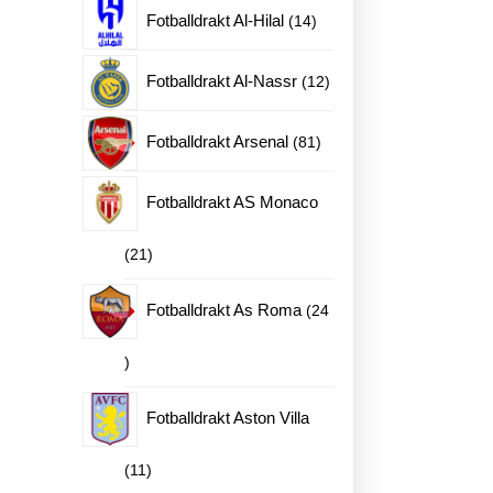
produkter
14
Fotballdrakt Al-Hilal
14
produkter
12
Fotballdrakt Al-Nassr
12
produkter
81
Fotballdrakt Arsenal
81
produkter
Fotballdrakt AS Monaco
21
21
produkter
Fotballdrakt As Roma
24
24
produkter
Fotballdrakt Aston Villa
11
11