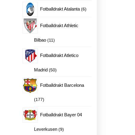
produkter
6
Fotballdrakt Atalanta
6
produkter
Fotballdrakt Athletic
11
Bilbao
11
produkter
Fotballdrakt Atletico
50
Madrid
50
produkter
Fotballdrakt Barcelona
177
177
produkter
Fotballdrakt Bayer 04
9
Leverkusen
9