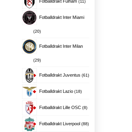
11
Fotballdrakt Fulham
11
produkter
Fotballdrakt Inter Miami
20
20
produkter
Fotballdrakt Inter Milan
29
29
produkter
61
Fotballdrakt Juventus
61
produkter
18
Fotballdrakt Lazio
18
produkter
8
Fotballdrakt Lille OSC
8
produkter
88
Fotballdrakt Liverpool
88