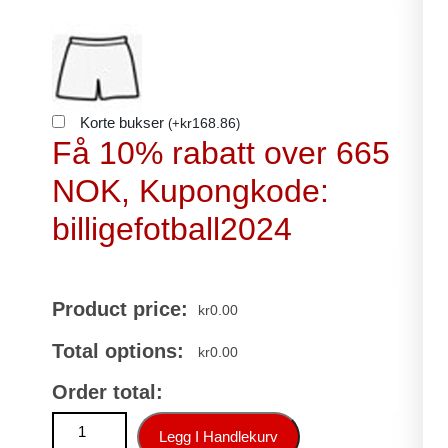
Korte bukser
kr
168.86
(
+
)
Få 10% rabatt over 665
NOK, Kupongkode:
billigefotball2024
Product price:
kr
0.00
Total options:
kr
0.00
Order total:
Manchester City Tredjedraktsett 2024-25 Fotballdrakter med 
Legg I Handlekurv