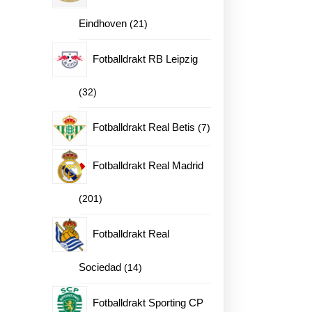
21
Eindhoven
21
ne
produkter
Fotballdrakt RB Leipzig
32
32
en
produkter
7
Fotballdrakt Real Betis
7
produkter
Fotballdrakt Real Madrid
201
201
produkter
Fotballdrakt Real
14
Sociedad
14
produkter
Fotballdrakt Sporting CP