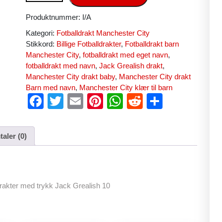
Produktnummer:
I/A
Kategori:
Fotballdrakt Manchester City
Stikkord:
Billige Fotballdrakter
,
Fotballdrakt barn
Manchester City
,
fotballdrakt med eget navn
,
fotballdrakt med navn
,
Jack Grealish drakt
,
Manchester City drakt baby
,
Manchester City drakt
Barn med navn
,
Manchester City klær til barn
F
T
E
Pi
W
R
S
a
wi
m
nt
h
e
h
c
tt
ail
er
at
d
ar
aler (0)
e
er
e
s
di
e
b
st
A
t
o
p
drakter med trykk Jack Grealish 10
o
p
k