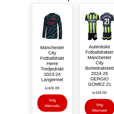
Autentiske
Manchester
Fotballdrakter
City
Manchester
Fotballdrakt
City
Herre
Bortedraktsett
Tredjedrakt
2024-25
2023-24
GERGIO
Langermet
GOMEZ 21
kr
426.89
kr
349.00
Dette
Velg
produktet
Velg
Alternativ
har
Alternativ
flere