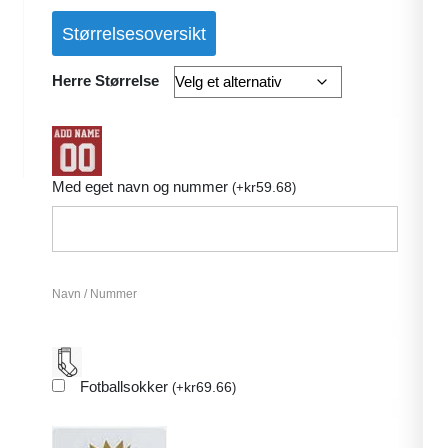
Størrelsesoversikt
Herre Størrelse
Med eget navn og nummer
kr
59.68
(
+
)
Navn / Nummer
Fotballsokker
kr
69.66
(
+
)