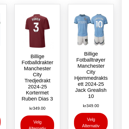
Billige
Billige
Fotballtrøyer
Fotballdrakter
Manchester
Manchester
City
City
Hjemmedrakts
Tredjedrakt
ett 2024-25
2024-25
Jack Grealish
Kortermet
10
Ruben Dias 3
kr
349.00
kr
349.00
Dette
Dette
Dette
Velg
produktet
produktet
Velg
produktet
Alternativ
har
har
Alternativ