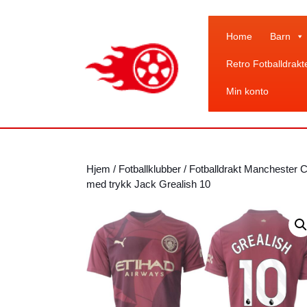
Skip
to
content
Home
Barn
Skip
Retro Fotballdrakt
to
content
Min konto
Hjem
/
Fotballklubber
/
Fotballdrakt Manchester C
med trykk Jack Grealish 10