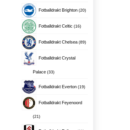
produkter
20
Fotballdrakt Brighton
20
produkter
16
Fotballdrakt Celtic
16
produkter
89
Fotballdrakt Chelsea
89
produkter
Fotballdrakt Crystal
33
Palace
33
produkter
19
Fotballdrakt Everton
19
produkter
Fotballdrakt Feyenoord
21
21
trykk Jack Grealish 10 antall
produkter