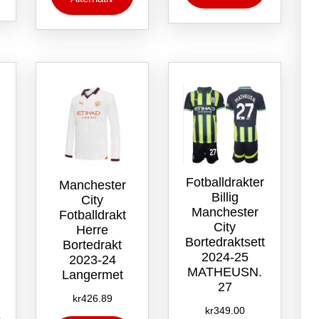
har
flere
flere
flere
varianter.
varianter.
varianter.
Alternativene
Alternative
Alternativene
kan
kan
kan
velges
velges
velges
på
på
på
produktsiden
produktsid
produktsiden
Fotballdrakter
Manchester
Billig
City
Manchester
Fotballdrakt
City
Herre
Bortedraktsett
Bortedrakt
2024-25
2023-24
MATHEUSN.
Langermet
27
kr
426.89
Dette
kr
349.00