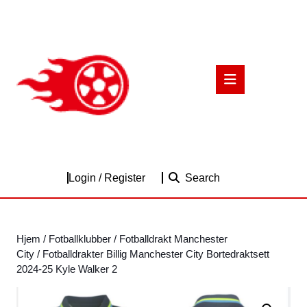
Skip
to
content
Skip
to
Open
content
Button
Login
Login / Register
Search
/
Register
Hjem
/
Fotballklubber
/
Fotballdrakt Manchester
City
/ Fotballdrakter Billig Manchester City Bortedraktsett
2024-25 Kyle Walker 2