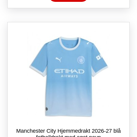
har
flere
varianter.
Alternativene
kan
velges
på
produktsiden
Manchester City Hjemmedrakt 2026-27 blå