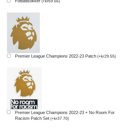
Fotballsokker
kr
69.66
(
+
)
Premier League Champions 2022-23 Patch
kr
29.55
(
+
)
Premier League Champions 2022-23 + No Room For
Racism Patch Set
kr
37.70
(
+
)