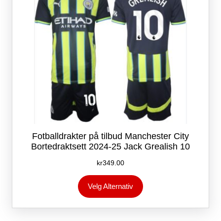
produktsiden
Fotballdrakter på tilbud Manchester City
Bortedraktsett 2024-25 Jack Grealish 10
kr
349.00
Dette
Velg Alternativ
produktet
har
flere
varianter.