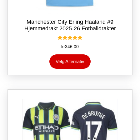
Manchester City Erling Haaland #9
Hjemmedrakt 2025-26 Fotballdrakter
Vurdert
kr
346.00
5.00
av 5
Dette
Velg Alternativ
produktet
har
flere
varianter.
Alternativene
kan
velges
på
produktsiden