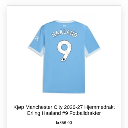
Alternativene
kan
velges
på
produktsiden
Kjøp Manchester City 2026-27 Hjemmedrakt
Erling Haaland #9 Fotballdrakter
kr
356.00