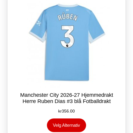
velges
på
produktsiden
Manchester City 2026-27 Hjemmedrakt
Herre Ruben Dias #3 blå Fotballdrakt
kr
356.00
Dette
Velg Alternativ
produktet
har