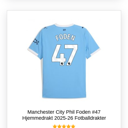
varianter.
Alternativene
kan
velges
på
produktsiden
Manchester City Phil Foden #47
Hjemmedrakt 2025-26 Fotballdrakter