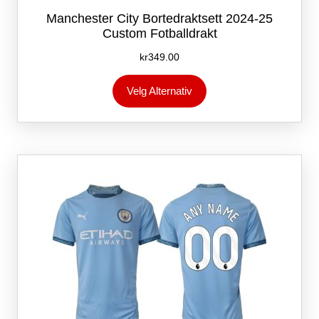
Manchester City Bortedraktsett 2024-25
Custom Fotballdrakt
kr
349.00
Dette
Velg Alternativ
produktet
har
flere
varianter.
Alternativene
kan
velges
på
produktsiden