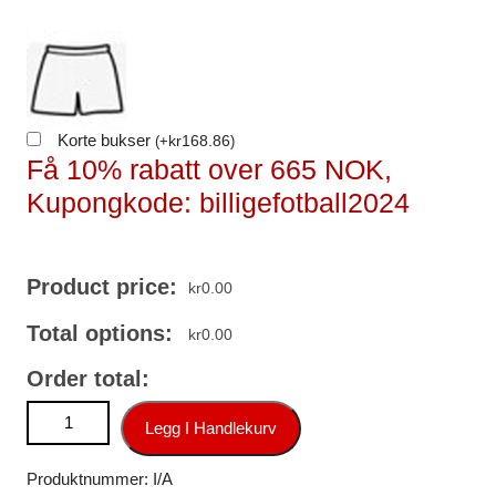
Korte bukser
kr
168.86
(
+
)
Få 10% rabatt over 665 NOK,
Kupongkode: billigefotball2024
Product price:
kr
0.00
Total options:
kr
0.00
Order total:
Fotballdrakter Billig Manchester City Bortedraktsett 2024-25
Legg I Handlekurv
Kyle Walker 2 antall
Produktnummer:
I/A