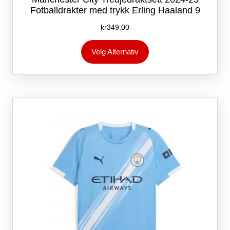
Fotballdrakter med trykk Erling Haaland 9
kr
349.00
Dette
Velg Alternativ
produktet
har
flere
varianter.
Alternativene
kan
velges
på
produktsiden