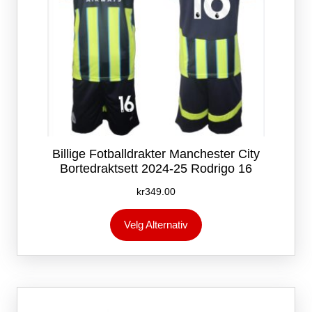
Billige Fotballdrakter Manchester City
Bortedraktsett 2024-25 Rodrigo 16
kr
349.00
Dette
Velg Alternativ
produktet
har
flere
varianter.
Alternativene
kan