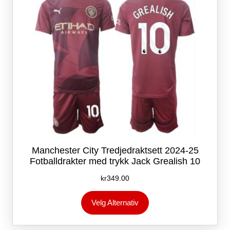
på
produktsiden
Manchester City Tredjedraktsett 2024-25
Fotballdrakter med trykk Jack Grealish 10
kr
349.00
Dette
Velg Alternativ
produktet
har
flere