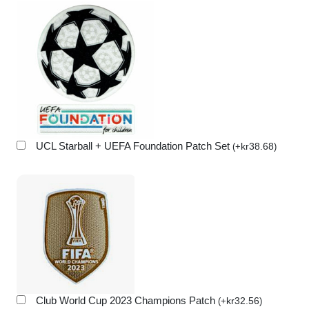
UCL Starball + UEFA Foundation Patch Set
kr
38.68
(
+
)
Club World Cup 2023 Champions Patch
kr
32.56
(
+
)