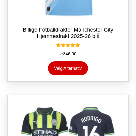
Billige Fotballdrakter Manchester City
Hjemmedrakt 2025-26 blå
Vurdert
kr
346.00
5.00
av 5
Dette
Velg Alternativ
produktet
har
flere
varianter.
Alternativene
kan
velges
på
produktsiden