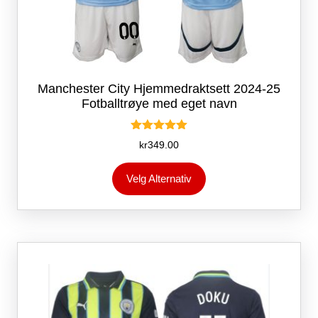
Manchester City Hjemmedraktsett 2024-25
Fotballtrøye med eget navn
Vurdert
kr
349.00
5.00
av 5
Dette
Velg Alternativ
produktet
har
flere
varianter.
Alternativene
kan
velges
på
produktsiden