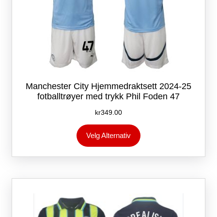
Manchester City Hjemmedraktsett 2024-25
fotballtrøyer med trykk Phil Foden 47
kr
349.00
Dette
Velg Alternativ
produktet
har
flere
varianter.
Alternativene
kan
velges
på