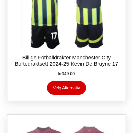
Billige Fotballdrakter Manchester City
Bortedraktsett 2024-25 Kevin De Bruyne 17
kr
349.00
Dette
Velg Alternativ
produktet
har
flere
varianter.
Alternativene
kan
velges