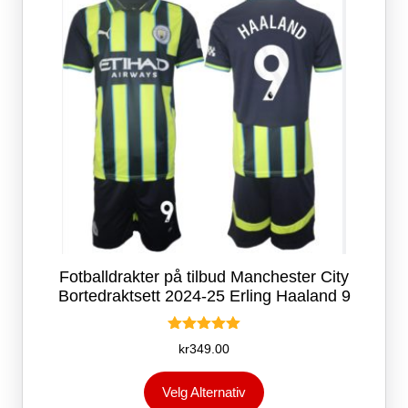
Fotballdrakter på tilbud Manchester City
Bortedraktsett 2024-25 Erling Haaland 9
Vurdert
kr
349.00
5.00
av 5
Dette
Velg Alternativ
produktet