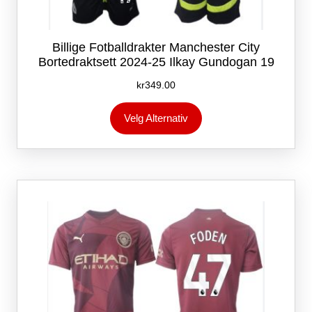
Billige Fotballdrakter Manchester City
Bortedraktsett 2024-25 Ilkay Gundogan 19
kr
349.00
Dette
Velg Alternativ
produktet
har
flere
varianter.
Alternativene
kan
velges
på
produktsiden