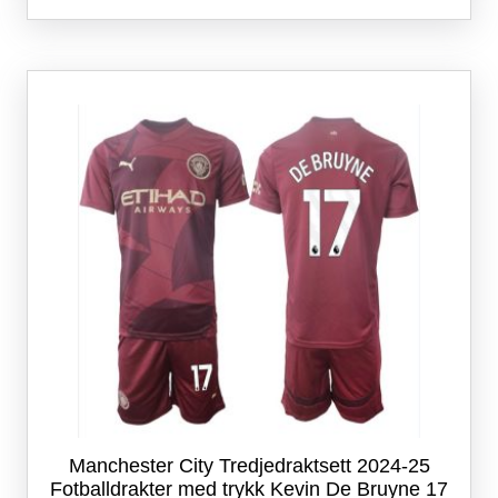
flere
varianter.
Alternativene
kan
velges
på
produktsiden
Manchester City Tredjedraktsett 2024-25
Fotballdrakter med trykk Kevin De Bruyne 17