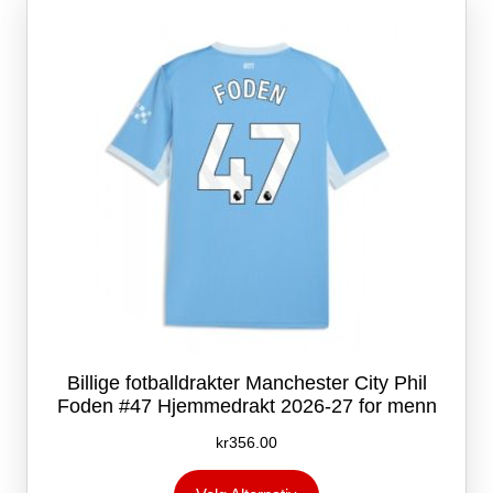
kan
velges
på
produktsiden
Billige fotballdrakter Manchester City Phil
Foden #47 Hjemmedrakt 2026-27 for menn
kr
356.00
Dette