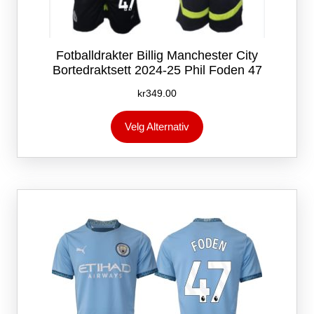
Fotballdrakter Billig Manchester City
Bortedraktsett 2024-25 Phil Foden 47
kr
349.00
Dette
Velg Alternativ
produktet
har
flere
varianter.
Alternativene
kan
velges
på
produktsiden