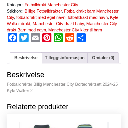
Kategori:
Fotballdrakt Manchester City
Stikkord:
Billige Fotballdrakter
,
Fotballdrakt barn Manchester
City
,
fotballdrakt med eget navn
,
fotballdrakt med navn
,
Kyle
Walker drakt
,
Manchester City drakt baby
,
Manchester City
drakt Barn med navn
,
Manchester City klær til barn
F
T
E
Pi
W
R
S
a
wi
m
nt
h
e
h
c
tt
ail
er
at
d
ar
Beskrivelse
Tilleggsinformasjon
Omtaler (0)
e
er
e
s
di
e
b
st
A
t
Beskrivelse
o
p
Fotballdrakter Billig Manchester City Bortedraktsett 2024-25
o
p
Kyle Walker 2
k
Relaterte produkter