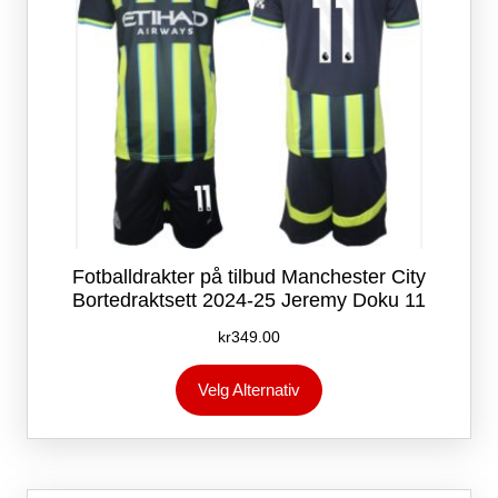
Fotballdrakter på tilbud Manchester City
Bortedraktsett 2024-25 Jeremy Doku 11
kr
349.00
Dette
Velg Alternativ
produktet
har
flere
varianter.
Alternativene