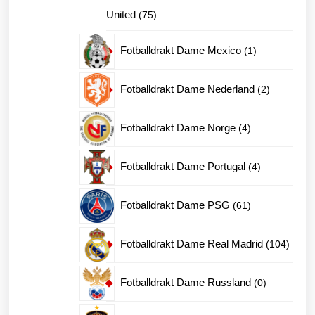
75
United
75
produkter
1
Fotballdrakt Dame Mexico
1
produkt
2
Fotballdrakt Dame Nederland
2
produkter
4
Fotballdrakt Dame Norge
4
produkter
4
Fotballdrakt Dame Portugal
4
produkter
61
Fotballdrakt Dame PSG
61
produkter
104
Fotballdrakt Dame Real Madrid
104
produk
0
Fotballdrakt Dame Russland
0
produkter