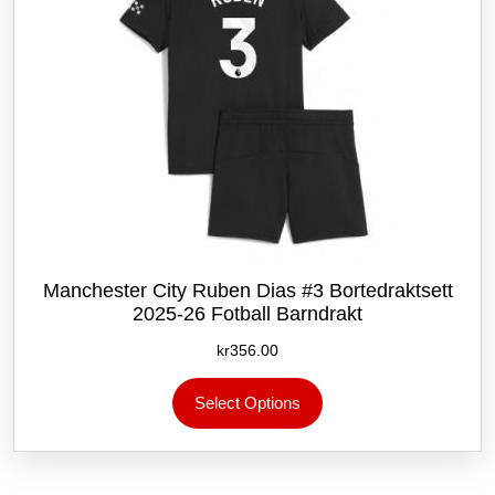
Manchester City Ruben Dias #3 Bortedraktsett
2025-26 Fotball Barndrakt
kr
356.00
Dette
Select Options
produktet
har
flere
varianter.