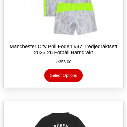
Manchester City Phil Foden #47 Tredjedraktsett
2025-26 Fotball Barndrakt
kr
356.00
Dette
Select Options
produktet
har
flere
varianter.
Alternativene
kan
velges
på
produktsiden