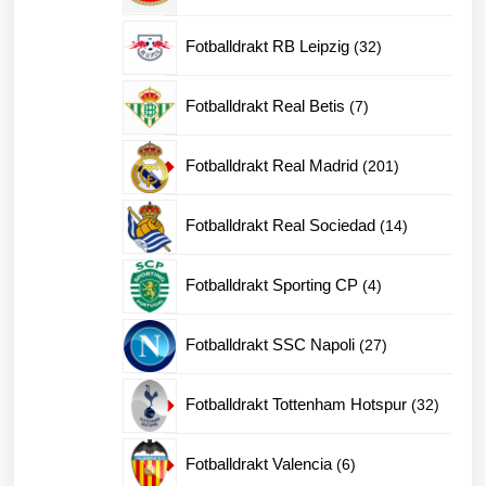
produkter
32
Fotballdrakt RB Leipzig
32
produkter
7
Fotballdrakt Real Betis
7
produkter
201
Fotballdrakt Real Madrid
201
produkter
14
Fotballdrakt Real Sociedad
14
produkter
4
Fotballdrakt Sporting CP
4
produkter
27
Fotballdrakt SSC Napoli
27
produkter
32
Fotballdrakt Tottenham Hotspur
32
produkt
6
Fotballdrakt Valencia
6