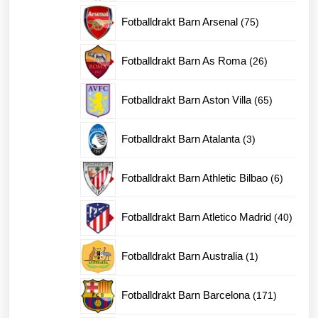
produkter
75
Fotballdrakt Barn Arsenal
75
produkter
26
Fotballdrakt Barn As Roma
26
produkter
65
Fotballdrakt Barn Aston Villa
65
produkter
3
Fotballdrakt Barn Atalanta
3
produkter
6
Fotballdrakt Barn Athletic Bilbao
6
produkte
40
Fotballdrakt Barn Atletico Madrid
40
produk
1
Fotballdrakt Barn Australia
1
produkt
171
Fotballdrakt Barn Barcelona
171