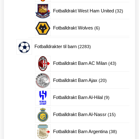
produkter
32
Fotballdrakt West Ham United
32
produkte
6
Fotballdrakt Wolves
6
produkter
2283
Fotballdrakter til barn
2283
produkter
43
Fotballdrakt Barn AC Milan
43
produkter
20
Fotballdrakt Barn Ajax
20
produkter
9
Fotballdrakt Barn Al-Hilal
9
produkter
15
Fotballdrakt Barn Al-Nassr
15
produkter
38
Fotballdrakt Barn Argentina
38