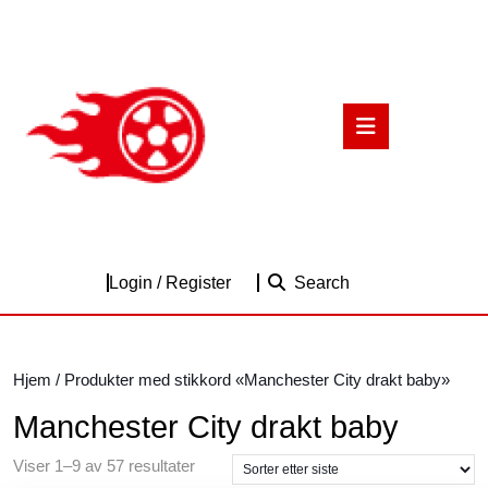
Skip
to
content
Skip
to
Open
content
Button
Login
Login / Register
Search
/
Register
Hjem
/ Produkter med stikkord «Manchester City drakt baby»
Manchester City drakt baby
Sortert
Viser 1–9 av 57 resultater