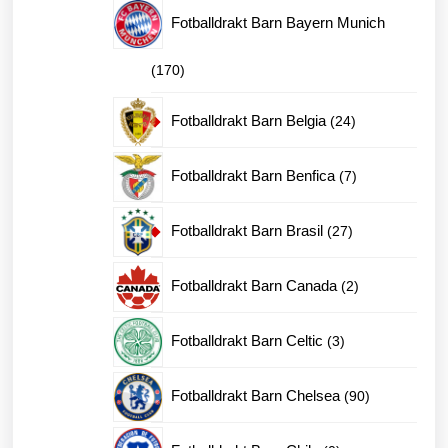
produkter
Fotballdrakt Barn Bayern Munich
170
170
produkter
24
Fotballdrakt Barn Belgia
24
produkter
7
Fotballdrakt Barn Benfica
7
produkter
27
Fotballdrakt Barn Brasil
27
produkter
2
Fotballdrakt Barn Canada
2
produkter
3
Fotballdrakt Barn Celtic
3
produkter
90
Fotballdrakt Barn Chelsea
90
produkter
0