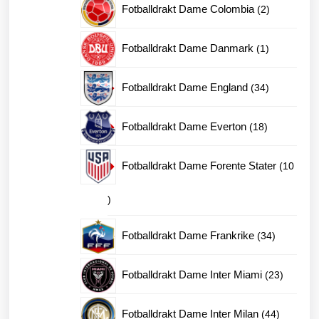
2
Fotballdrakt Dame Colombia
2
produkter
1
Fotballdrakt Dame Danmark
1
produkt
34
Fotballdrakt Dame England
34
produkter
18
Fotballdrakt Dame Everton
18
produkter
Fotballdrakt Dame Forente Stater
10
10
produkter
34
Fotballdrakt Dame Frankrike
34
produkter
23
Fotballdrakt Dame Inter Miami
23
produkte
44
Fotballdrakt Dame Inter Milan
44