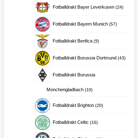
produk
24
Fotballdrakt Bayer Leverkusen
24
produkt
57
Fotballdrakt Bayern Munich
57
produkter
9
Fotballdrakt Benfica
9
produkter
43
Fotballdrakt Borussia Dortmund
43
produk
Fotballdrakt Borussia
10
Monchengladbach
10
produkter
20
Fotballdrakt Brighton
20
produkter
16
Fotballdrakt Celtic
16
produkter
89