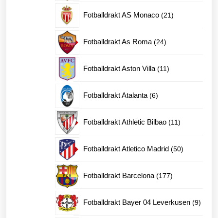
produkter
21
Fotballdrakt AS Monaco
21
produkter
24
Fotballdrakt As Roma
24
produkter
11
Fotballdrakt Aston Villa
11
produkter
6
Fotballdrakt Atalanta
6
produkter
11
Fotballdrakt Athletic Bilbao
11
produkter
50
Fotballdrakt Atletico Madrid
50
produkter
177
Fotballdrakt Barcelona
177
produkter
9
Fotballdrakt Bayer 04 Leverkusen
9