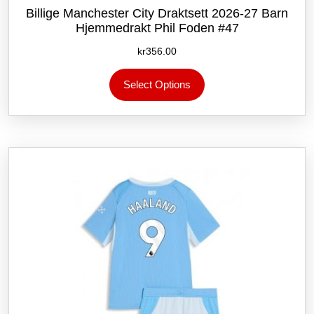
Billige Manchester City Draktsett 2026-27 Barn
Hjemmedrakt Phil Foden #47
kr
356.00
Dette
Select Options
produktet
har
flere
varianter.
Alternativene
kan
velges
på
produktsiden