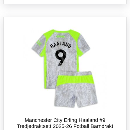
flere
varianter.
Alternativene
kan
velges
på
produktsiden
Manchester City Erling Haaland #9
Tredjedraktsett 2025-26 Fotball Barndrakt