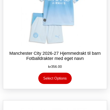
Manchester City 2026-27 Hjemmedrakt til barn
Fotballdrakter med eget navn
kr
356.00
Dette
Select Options
produktet
har
flere
varianter.
Alternativene
kan