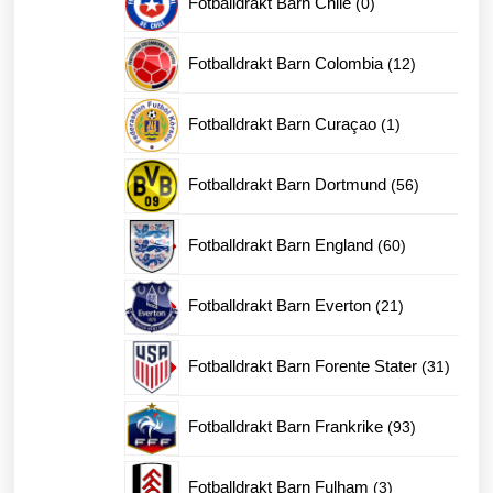
Fotballdrakt Barn Chile
0
produkter
12
Fotballdrakt Barn Colombia
12
produkter
1
Fotballdrakt Barn Curaçao
1
produkt
56
Fotballdrakt Barn Dortmund
56
produkter
60
Fotballdrakt Barn England
60
produkter
21
Fotballdrakt Barn Everton
21
produkter
31
Fotballdrakt Barn Forente Stater
31
produk
93
Fotballdrakt Barn Frankrike
93
produkter
3
Fotballdrakt Barn Fulham
3