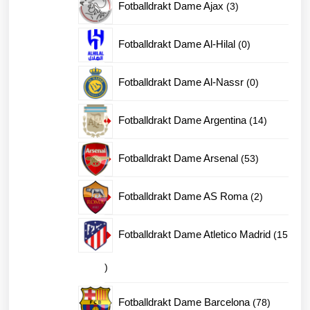
3
Fotballdrakt Dame Ajax
3
produkter
0
Fotballdrakt Dame Al-Hilal
0
produkter
0
Fotballdrakt Dame Al-Nassr
0
produkter
14
Fotballdrakt Dame Argentina
14
produkter
53
Fotballdrakt Dame Arsenal
53
produkter
2
Fotballdrakt Dame AS Roma
2
produkter
Fotballdrakt Dame Atletico Madrid
15
15
produkter
78
Fotballdrakt Dame Barcelona
78