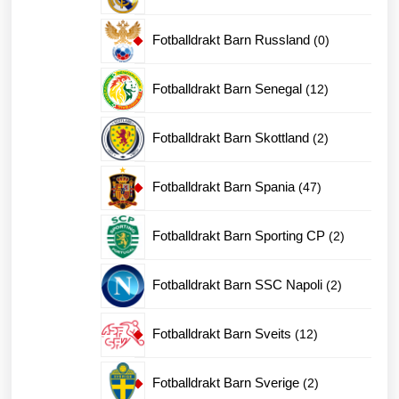
produkt
0
Fotballdrakt Barn Russland
0
produkter
12
Fotballdrakt Barn Senegal
12
produkter
2
Fotballdrakt Barn Skottland
2
produkter
47
Fotballdrakt Barn Spania
47
produkter
2
Fotballdrakt Barn Sporting CP
2
produkter
2
Fotballdrakt Barn SSC Napoli
2
produkter
12
Fotballdrakt Barn Sveits
12
produkter
2
Fotballdrakt Barn Sverige
2