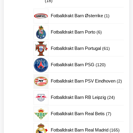
18
18
produkter
1
Fotballdrakt Barn Østerrike
1
produkt
6
Fotballdrakt Barn Porto
6
produkter
61
Fotballdrakt Barn Portugal
61
produkter
120
Fotballdrakt Barn PSG
120
produkter
2
Fotballdrakt Barn PSV Eindhoven
2
produk
24
Fotballdrakt Barn RB Leipzig
24
produkter
7
Fotballdrakt Barn Real Betis
7
produkter
165
Fotballdrakt Barn Real Madrid
165