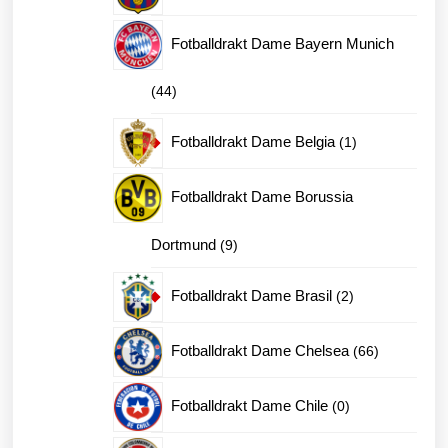
produkter
Fotballdrakt Dame Bayern Munich
44
44
produkter
1
Fotballdrakt Dame Belgia
1
produkt
Fotballdrakt Dame Borussia
9
Dortmund
9
produkter
2
Fotballdrakt Dame Brasil
2
produkter
66
Fotballdrakt Dame Chelsea
66
produkter
0
Fotballdrakt Dame Chile
0
produkter