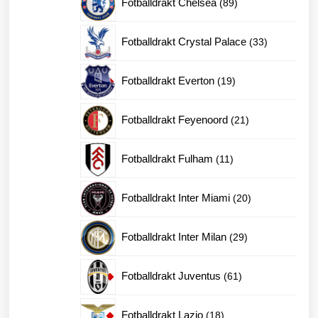
Fotballdrakt Chelsea
89
produkter
33
Fotballdrakt Crystal Palace
33
produkter
19
Fotballdrakt Everton
19
produkter
21
Fotballdrakt Feyenoord
21
produkter
11
Fotballdrakt Fulham
11
produkter
20
Fotballdrakt Inter Miami
20
produkter
29
Fotballdrakt Inter Milan
29
produkter
61
Fotballdrakt Juventus
61
produkter
18
Fotballdrakt Lazio
18