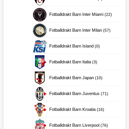
produkter
22
Fotballdrakt Barn Inter Miami
22
produkter
57
Fotballdrakt Barn Inter Milan
57
produkter
0
Fotballdrakt Barn Island
0
produkter
3
Fotballdrakt Barn Italia
3
produkter
10
Fotballdrakt Barn Japan
10
produkter
71
Fotballdrakt Barn Juventus
71
produkter
16
Fotballdrakt Barn Kroatia
16
produkter
76
Fotballdrakt Barn Liverpool
76