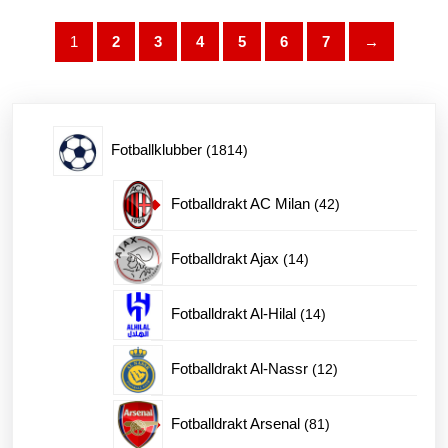
Alternativene
kan
1
2
3
4
5
6
7
→
velges
på
produktsiden
1814
Fotballklubber
1814
produkter
42
Fotballdrakt AC Milan
42
produkter
14
Fotballdrakt Ajax
14
produkter
14
Fotballdrakt Al-Hilal
14
produkter
12
Fotballdrakt Al-Nassr
12
produkter
81
Fotballdrakt Arsenal
81