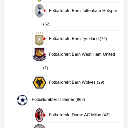
produkter
Fotballdrakt Barn Tottenham Hotspur
52
52
produkter
72
Fotballdrakt Barn Tyskland
72
produkter
Fotballdrakt Barn West Ham United
1
1
produkt
29
Fotballdrakt Barn Wolves
29
produkter
968
Fotballdrakter til damer
968
produkter
43
Fotballdrakt Dame AC Milan
43
produkter