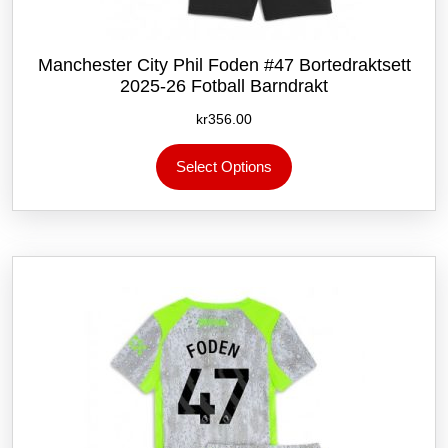
Manchester City Phil Foden #47 Bortedraktsett
2025-26 Fotball Barndrakt
kr
356.00
Dette
Select Options
produktet
har
flere
varianter.
Alternativene
kan
velges
på
produktsiden