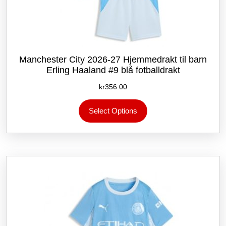
Manchester City 2026-27 Hjemmedrakt til barn
Erling Haaland #9 blå fotballdrakt
kr
356.00
Dette
Select Options
produktet
har
flere
varianter.
Alternativene
kan
velges
på
produktsiden