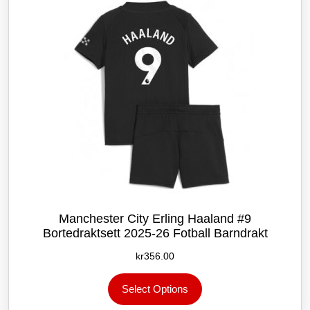
velges
på
produktsiden
Manchester City Erling Haaland #9
Bortedraktsett 2025-26 Fotball Barndrakt
kr
356.00
Dette
Select Options
produktet
har