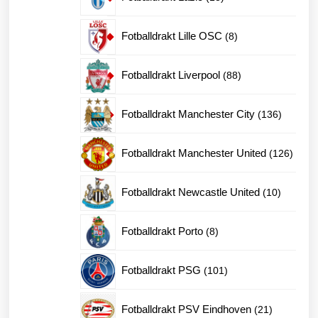
produkter
8
Fotballdrakt Lille OSC
8
produkter
88
Fotballdrakt Liverpool
88
produkter
136
Fotballdrakt Manchester City
136
produkte
126
Fotballdrakt Manchester United
126
produk
10
Fotballdrakt Newcastle United
10
produkte
8
Fotballdrakt Porto
8
produkter
101
Fotballdrakt PSG
101
produkter
21
Fotballdrakt PSV Eindhoven
21