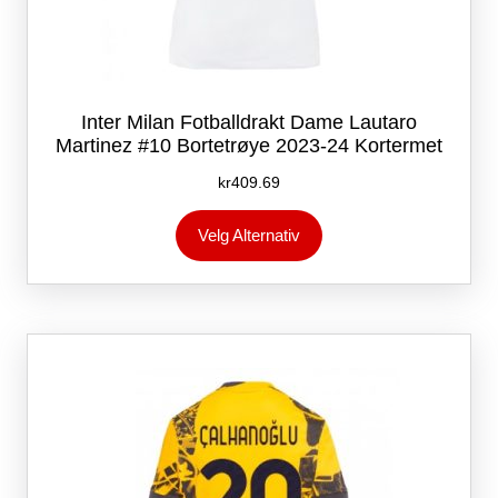
Inter Milan Fotballdrakt Dame Lautaro
Martinez #10 Bortetrøye 2023-24 Kortermet
kr
409.69
Dette
Velg Alternativ
produktet
har
flere
varianter.
Alternativene
kan
velges
på
produktsiden