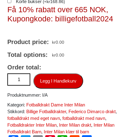
Korte bukser
kr
168.86
(
+
)
Få 10% rabatt over 665 NOK,
Kupongkode: billigefotball2024
Product price:
kr
0.00
Total options:
kr
0.00
Order total:
Inter Milan Federico Dimarco #32 Tredjedrakt Dame 2024-25
Legg I Handlekurv
Fotballdrakter antall
Produktnummer:
I/A
Kategori:
Fotballdrakt Dame Inter Milan
Stikkord:
Billige Fotballdrakter
,
Federico Dimarco drakt
,
fotballdrakt med eget navn
,
fotballdrakt med navn
,
Fotballdrakter Inter Milan
,
Inter Milan drakt
,
Inter Milan
Fotballdrakt Barn
,
Inter Milan klær til barn