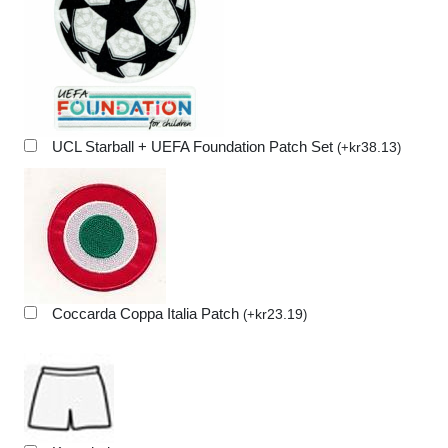
UCL Starball + UEFA Foundation Patch Set
kr
38.13
(
+
)
Coccarda Coppa Italia Patch
kr
23.19
(
+
)