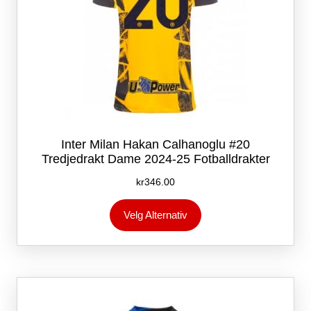
Inter Milan Hakan Calhanoglu #20
Tredjedrakt Dame 2024-25 Fotballdrakter
kr
346.00
Dette
Velg Alternativ
produktet
har
flere
varianter.
Alternativene
kan
velges