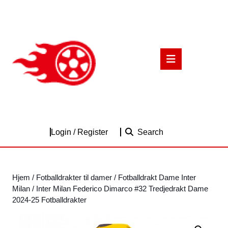
Skip
to
content
Skip
to
Open
content
Button
Login
Login / Register
Search
/
Register
Hjem
/
Fotballdrakter til damer
/
Fotballdrakt Dame Inter
Milan
/ Inter Milan Federico Dimarco #32 Tredjedrakt Dame
2024-25 Fotballdrakter