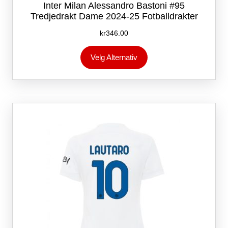
Inter Milan Alessandro Bastoni #95
Tredjedrakt Dame 2024-25 Fotballdrakter
kr
346.00
Dette
Velg Alternativ
produktet
har
flere
varianter.
Alternativene
kan
velges
på
produktsiden