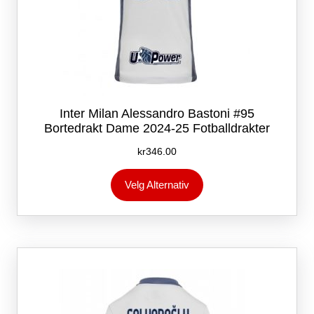
Inter Milan Alessandro Bastoni #95
Bortedrakt Dame 2024-25 Fotballdrakter
kr
346.00
Dette
Velg Alternativ
produktet
har
flere
varianter.
Alternativene
kan
velges
på
produktsiden