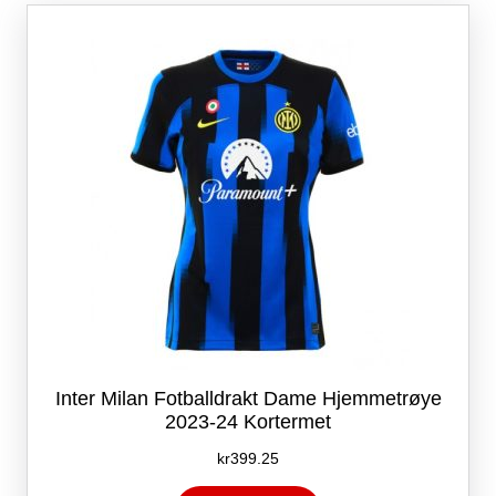
Alternativene
kan
velges
på
produktsiden
Inter Milan Fotballdrakt Dame Hjemmetrøye
2023-24 Kortermet
kr
399.25
Dette