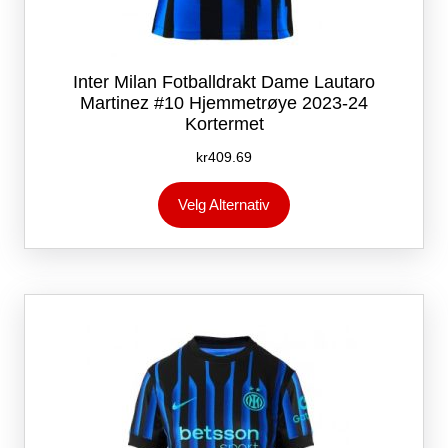
Inter Milan Fotballdrakt Dame Lautaro
Martinez #10 Hjemmetrøye 2023-24
Kortermet
kr
409.69
Dette
Velg Alternativ
produktet
har
flere
varianter.
Alternativene
kan
velges
på
produktsiden