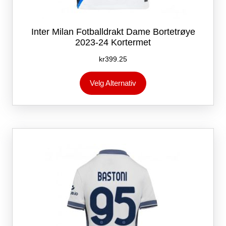
Inter Milan Fotballdrakt Dame Bortetrøye
2023-24 Kortermet
kr
399.25
Dette
Velg Alternativ
produktet
har
flere
varianter.
Alternativene
kan
velges
på
produktsiden