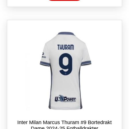
har
flere
varianter.
Alternativene
kan
velges
på
produktsiden
Inter Milan Marcus Thuram #9 Bortedrakt
Dame 2024-25 Fotballdrakter