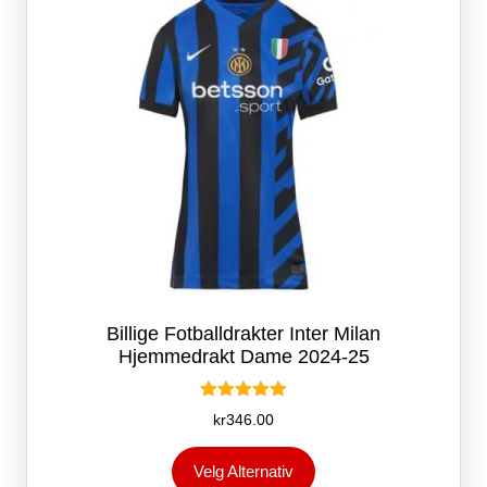
på
produktsiden
Billige Fotballdrakter Inter Milan
Hjemmedrakt Dame 2024-25
Vurdert
kr
346.00
5.00
av 5
Dette
Velg Alternativ
produktet