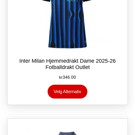
Inter Milan Hjemmedrakt Dame 2025-26
Fotballdrakt Outlet
kr
346.00
Dette
Velg Alternativ
produktet
har
flere
varianter.
Alternativene
kan
velges