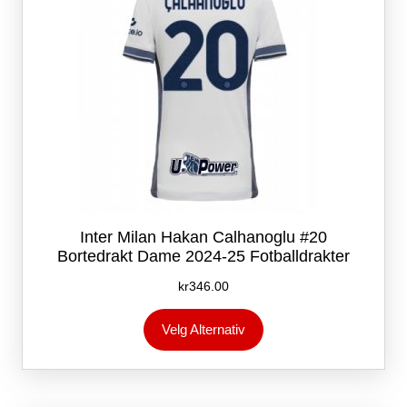
Inter Milan Hakan Calhanoglu #20
Bortedrakt Dame 2024-25 Fotballdrakter
kr
346.00
Dette
Velg Alternativ
produktet
har
flere
varianter.