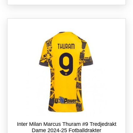
flere
varianter.
Alternativene
kan
velges
på
produktsiden
Inter Milan Marcus Thuram #9 Tredjedrakt
Dame 2024-25 Fotballdrakter