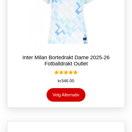
Inter Milan Bortedrakt Dame 2025-26
Fotballdrakt Outlet
Vurdert
kr
346.00
5.00
av 5
Dette
Velg Alternativ
produktet
har
flere
varianter.
Alternativene
kan