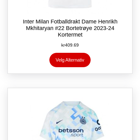
Inter Milan Fotballdrakt Dame Henrikh
Mkhitaryan #22 Bortetrøye 2023-24
Kortermet
kr
409.69
Dette
Velg Alternativ
produktet
har
flere
varianter.
Alternativene
kan
velges
på
produktsiden