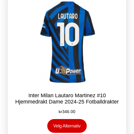
velges
på
produktsiden
Inter Milan Lautaro Martinez #10
Hjemmedrakt Dame 2024-25 Fotballdrakter
kr
346.00
Dette
Velg Alternativ
produktet
har