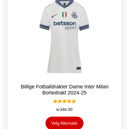
på
produktsiden
Billige Fotballdrakter Dame Inter Milan
Bortedrakt 2024-25
Vurdert
kr
346.00
5.00
av 5
Dette
Velg Alternativ
produktet