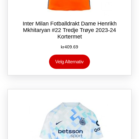
Inter Milan Fotballdrakt Dame Henrikh
Mkhitaryan #22 Tredje Trøye 2023-24
Kortermet
kr
409.69
Dette
Velg Alternativ
produktet
har
flere
varianter.
Alternativene
kan
velges
på
produktsiden