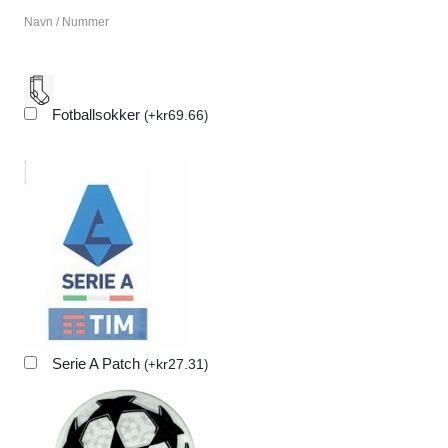
Navn / Nummer
Fotballsokker
kr
69.66
(
+
)
Serie A Patch
kr
27.31
(
+
)