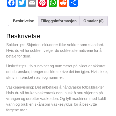
F
T
E
Pi
W
R
S
a
wi
m
nt
h
e
h
c
tt
ail
er
at
d
ar
Beskrivelse
Tilleggsinformasjon
Omtaler (0)
e
er
e
s
di
e
b
st
A
t
Beskrivelse
o
p
Sokkertips: Skjorten inkluderer ikke sokker som standard.
o
p
Hvis du vil ha sokker, velger du sokke alternativene for å
betale for dem.
k
Utskriftstips: Hvis navnet og nummeret på bildet er akkurat
det du ønsker, trenger du ikke skrive det inn igjen. Hvis ikke,
skriv inn ønsket navn og nummer.
Vaskeanvisning: Det anbefales å håndvaske fotballdrakter.
Hvis du vil bruke vaskemaskinen, husk å snu skjorten på
vrangen og deretter vaske den. Og fyll maskinen med kaldt
vann og bruk en skånsom vaskesyklus for å beskytte
fargene mer.