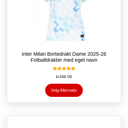
Inter Milan Bortedrakt Dame 2025-26
Fotballdrakter med eget navn
Vurdert
kr
346.00
5.00
av 5
Dette
Velg Alternativ
produktet
har
flere
varianter.
Alternativene
kan