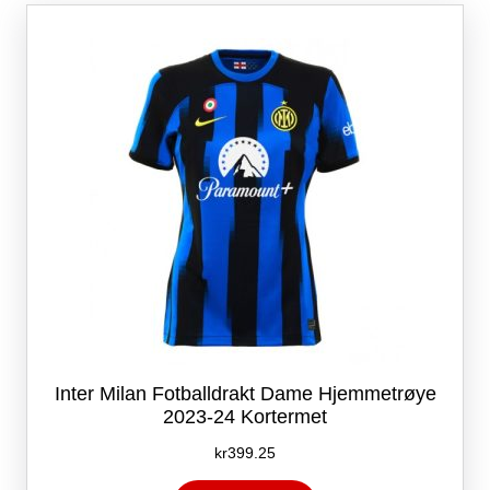
Alternativene
kan
velges
på
produktsiden
Inter Milan Fotballdrakt Dame Hjemmetrøye
2023-24 Kortermet
kr
399.25
Dette