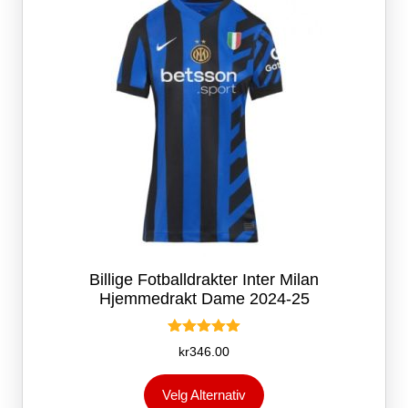
på
produktsiden
Billige Fotballdrakter Inter Milan
Hjemmedrakt Dame 2024-25
Vurdert
kr
346.00
5.00
av 5
Dette
Velg Alternativ
produktet