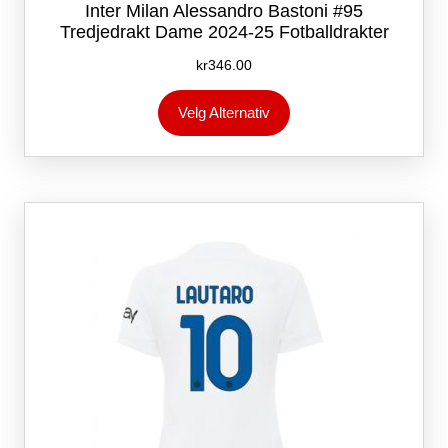
Inter Milan Alessandro Bastoni #95
Tredjedrakt Dame 2024-25 Fotballdrakter
kr
346.00
Dette
Velg Alternativ
produktet
har
flere
varianter.
Alternativene
kan
velges
på
produktsiden