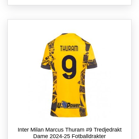
flere
varianter.
Alternativene
kan
velges
på
produktsiden
Inter Milan Marcus Thuram #9 Tredjedrakt
Dame 2024-25 Fotballdrakter