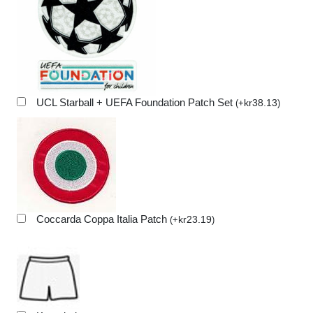
UCL Starball + UEFA Foundation Patch Set
kr
38.13
(
+
)
Coccarda Coppa Italia Patch
kr
23.19
(
+
)