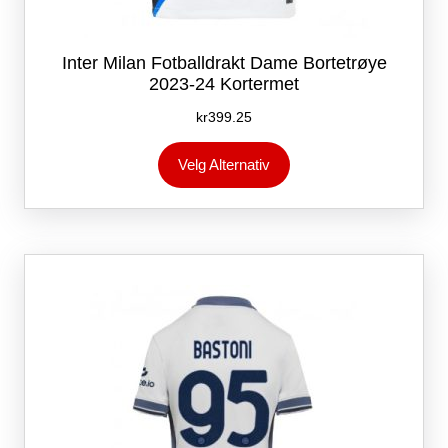
Inter Milan Fotballdrakt Dame Bortetrøye
2023-24 Kortermet
kr
399.25
Dette
Velg Alternativ
produktet
har
flere
varianter.
Alternativene
kan
velges
på
produktsiden