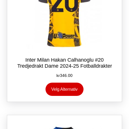
Inter Milan Hakan Calhanoglu #20
Tredjedrakt Dame 2024-25 Fotballdrakter
kr
346.00
Dette
Velg Alternativ
produktet
har
flere
varianter.
Alternativene
kan
velges