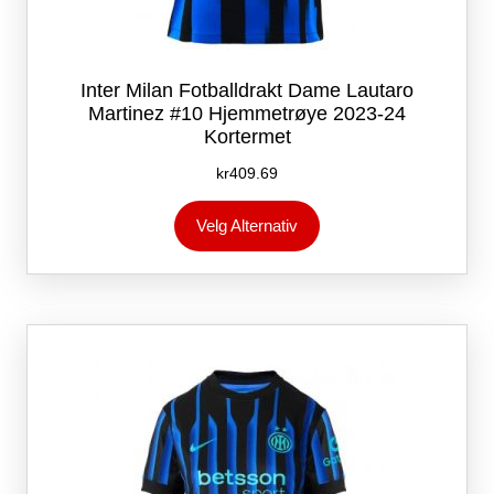
Inter Milan Fotballdrakt Dame Lautaro
Martinez #10 Hjemmetrøye 2023-24
Kortermet
kr
409.69
Dette
Velg Alternativ
produktet
har
flere
varianter.
Alternativene
kan
velges
på
produktsiden