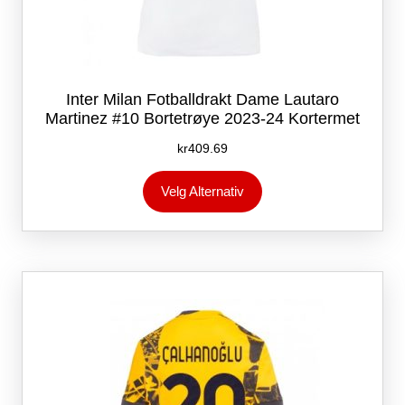
Inter Milan Fotballdrakt Dame Lautaro
Martinez #10 Bortetrøye 2023-24 Kortermet
kr
409.69
Dette
Velg Alternativ
produktet
har
flere
varianter.
Alternativene
kan
velges
på
produktsiden