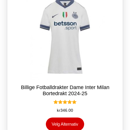
på
produktsiden
Billige Fotballdrakter Dame Inter Milan
Bortedrakt 2024-25
Vurdert
kr
346.00
5.00
av 5
Dette
Velg Alternativ
produktet