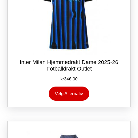
Inter Milan Hjemmedrakt Dame 2025-26
Fotballdrakt Outlet
kr
346.00
Dette
Velg Alternativ
produktet
har
flere
varianter.
Alternativene
kan
velges