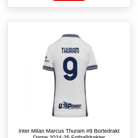
har
flere
varianter.
Alternativene
kan
velges
på
produktsiden
Inter Milan Marcus Thuram #9 Bortedrakt
Dame 2024-25 Fotballdrakter