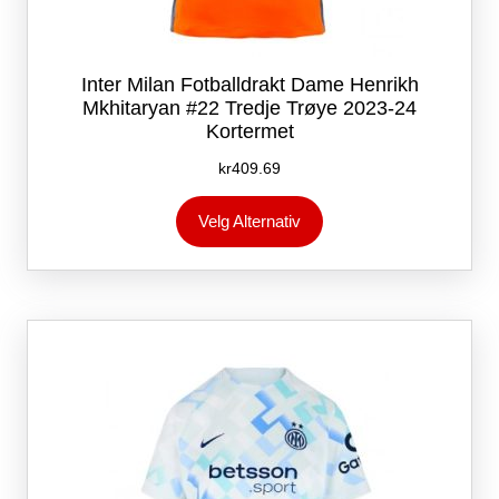
Inter Milan Fotballdrakt Dame Henrikh
Mkhitaryan #22 Tredje Trøye 2023-24
Kortermet
kr
409.69
Dette
Velg Alternativ
produktet
har
flere
varianter.
Alternativene
kan
velges
på
produktsiden