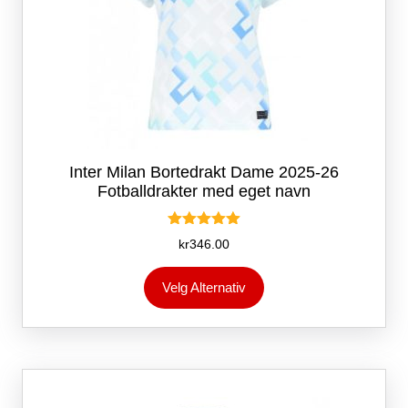
Inter Milan Bortedrakt Dame 2025-26
Fotballdrakter med eget navn
Vurdert
kr
346.00
5.00
av 5
Dette
Velg Alternativ
produktet
har
flere
varianter.
Alternativene
kan