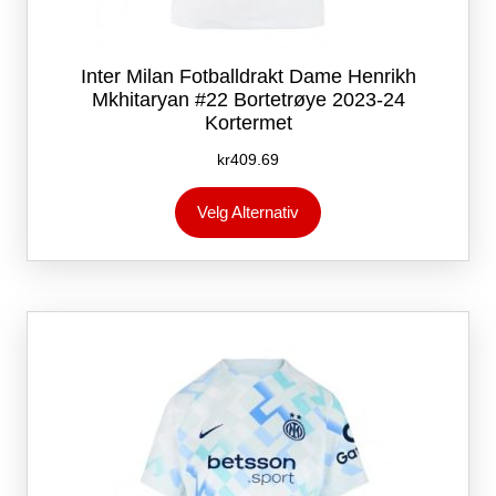
Inter Milan Fotballdrakt Dame Henrikh
Mkhitaryan #22 Bortetrøye 2023-24
Kortermet
kr
409.69
Dette
Velg Alternativ
produktet
har
flere
varianter.
Alternativene
kan
velges
på
produktsiden