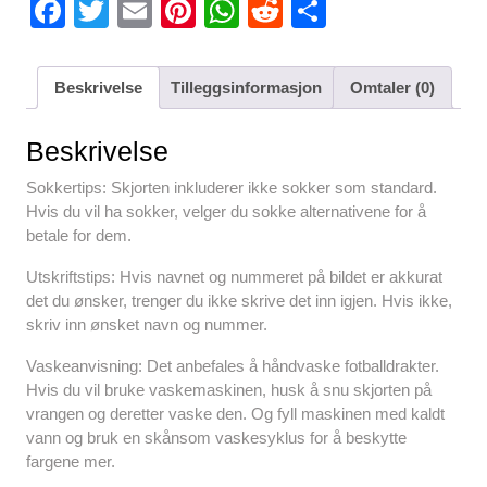
F
T
E
Pi
W
R
S
a
wi
m
nt
h
e
h
c
tt
ail
er
at
d
ar
Beskrivelse
Tilleggsinformasjon
Omtaler (0)
e
er
e
s
di
e
b
st
A
t
Beskrivelse
o
p
Sokkertips: Skjorten inkluderer ikke sokker som standard.
o
p
Hvis du vil ha sokker, velger du sokke alternativene for å
betale for dem.
k
Utskriftstips: Hvis navnet og nummeret på bildet er akkurat
det du ønsker, trenger du ikke skrive det inn igjen. Hvis ikke,
skriv inn ønsket navn og nummer.
Vaskeanvisning: Det anbefales å håndvaske fotballdrakter.
Hvis du vil bruke vaskemaskinen, husk å snu skjorten på
vrangen og deretter vaske den. Og fyll maskinen med kaldt
vann og bruk en skånsom vaskesyklus for å beskytte
fargene mer.