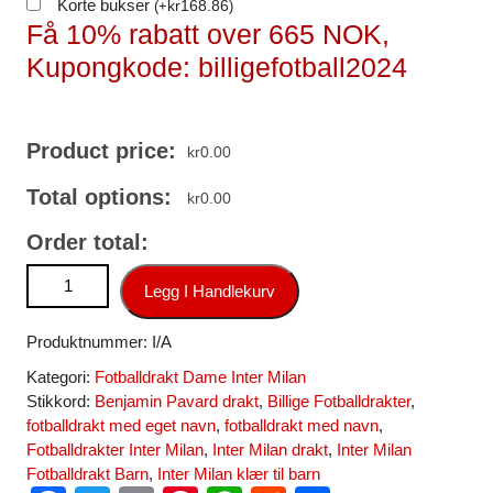
Korte bukser
kr
168.86
(
+
)
Få 10% rabatt over 665 NOK,
Kupongkode: billigefotball2024
Product price:
kr
0.00
Total options:
kr
0.00
Order total:
Inter Milan Benjamin Pavard #28 Hjemmedrakt Dame 2024-
Legg I Handlekurv
25 Fotballdrakter antall
Produktnummer:
I/A
Kategori:
Fotballdrakt Dame Inter Milan
Stikkord:
Benjamin Pavard drakt
,
Billige Fotballdrakter
,
fotballdrakt med eget navn
,
fotballdrakt med navn
,
Fotballdrakter Inter Milan
,
Inter Milan drakt
,
Inter Milan
Fotballdrakt Barn
,
Inter Milan klær til barn