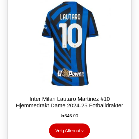
velges
på
produktsiden
Inter Milan Lautaro Martinez #10
Hjemmedrakt Dame 2024-25 Fotballdrakter
kr
346.00
Dette
Velg Alternativ
produktet
har