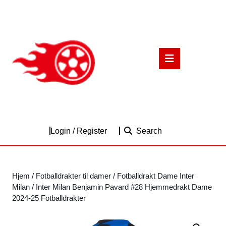
Skip
to
content
Skip
to
Open
content
Button
Login
Login / Register
Search
/
Register
Hjem
/
Fotballdrakter til damer
/
Fotballdrakt Dame Inter
Milan
/ Inter Milan Benjamin Pavard #28 Hjemmedrakt Dame
2024-25 Fotballdrakter