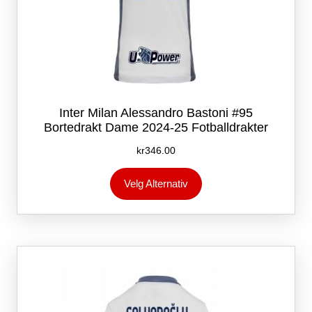
Inter Milan Alessandro Bastoni #95
Bortedrakt Dame 2024-25 Fotballdrakter
kr
346.00
Dette
Velg Alternativ
produktet
har
flere
varianter.
Alternativene
kan
velges
på
produktsiden