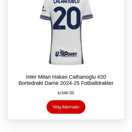
Inter Milan Hakan Calhanoglu #20
Bortedrakt Dame 2024-25 Fotballdrakter
kr
346.00
Dette
Velg Alternativ
produktet
har
flere
varianter.