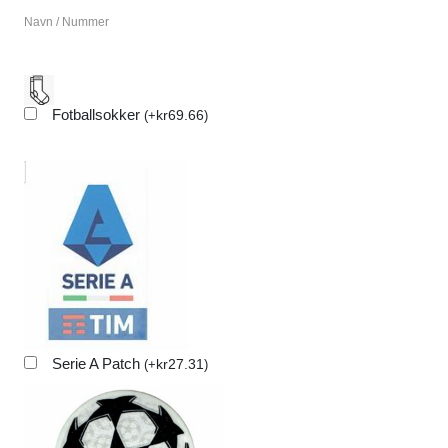
Navn / Nummer
Fotballsokker
kr
69.66
(
+
)
Serie A Patch
kr
27.31
(
+
)