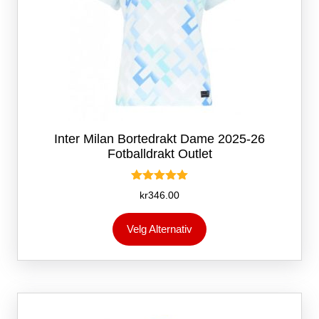
Inter Milan Bortedrakt Dame 2025-26
Fotballdrakt Outlet
Vurdert
kr
346.00
5.00
av 5
Dette
Velg Alternativ
produktet
har
flere
varianter.
Alternativene
kan