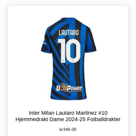
Alternativene
kan
velges
på
produktsiden
Inter Milan Lautaro Martinez #10
Hjemmedrakt Dame 2024-25 Fotballdrakter
kr
346.00