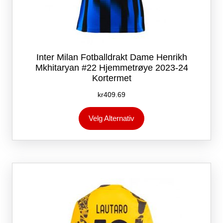
Inter Milan Fotballdrakt Dame Henrikh
Mkhitaryan #22 Hjemmetrøye 2023-24
Kortermet
kr
409.69
Dette
Velg Alternativ
produktet
har
flere
varianter.
Alternativene
kan
velges
på
produktsiden