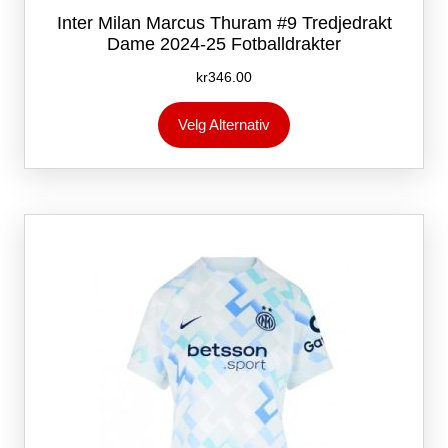
Inter Milan Marcus Thuram #9 Tredjedrakt
Dame 2024-25 Fotballdrakter
kr
346.00
Dette
Velg Alternativ
produktet
har
flere
varianter.
Alternativene
kan
velges
på
produktsiden