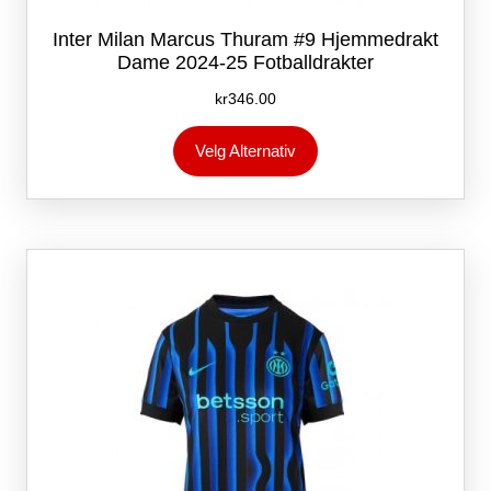
Inter Milan Marcus Thuram #9 Hjemmedrakt
Dame 2024-25 Fotballdrakter
kr
346.00
Dette
Velg Alternativ
produktet
har
flere
varianter.
Alternativene
kan
velges
på
produktsiden