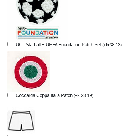
UCL Starball + UEFA Foundation Patch Set
kr
38.13
(
+
)
Coccarda Coppa Italia Patch
kr
23.19
(
+
)