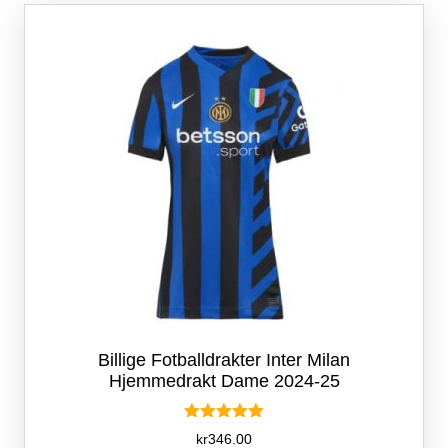
Alternativene
kan
velges
på
produktsiden
Billige Fotballdrakter Inter Milan
Hjemmedrakt Dame 2024-25
Vurdert
kr
346.00
5.00