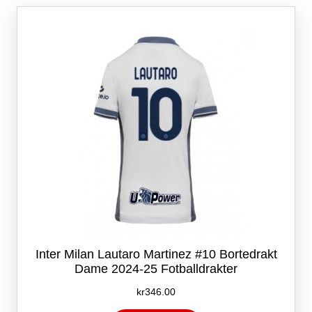
Alternativene
kan
velges
på
produktsiden
Inter Milan Lautaro Martinez #10 Bortedrakt
Dame 2024-25 Fotballdrakter
kr
346.00