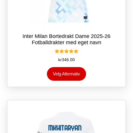
Inter Milan Bortedrakt Dame 2025-26
Fotballdrakter med eget navn
Vurdert
kr
346.00
5.00
av 5
Dette
Velg Alternativ
produktet
har
flere
varianter.
Alternativene
kan
velges
på
produktsiden