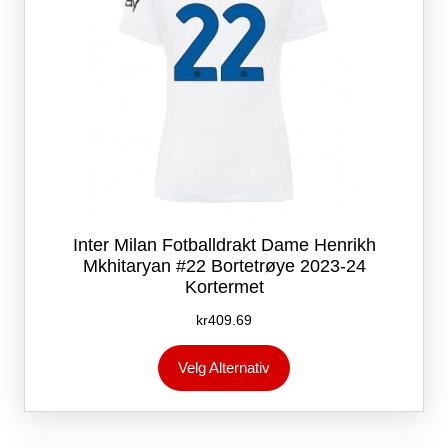
Inter Milan Fotballdrakt Dame Henrikh
Mkhitaryan #22 Bortetrøye 2023-24
Kortermet
kr
409.69
Dette
Velg Alternativ
produktet
har
flere
varianter.