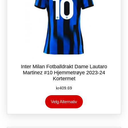
Inter Milan Fotballdrakt Dame Lautaro
Martinez #10 Hjemmetrøye 2023-24
Kortermet
kr
409.69
Dette
Velg Alternativ
produktet
har
flere
varianter.
Alternativene