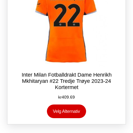
Inter Milan Fotballdrakt Dame Henrikh
Mkhitaryan #22 Tredje Trøye 2023-24
Kortermet
kr
409.69
Dette
Velg Alternativ
produktet
har
flere
varianter.