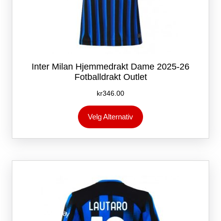
Inter Milan Hjemmedrakt Dame 2025-26
Fotballdrakt Outlet
kr
346.00
Dette
Velg Alternativ
produktet
har
flere
varianter.
Alternativene
kan
velges
på
produktsiden