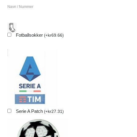
Navn / Nummer
Fotballsokker
kr
69.66
(
+
)
Serie A Patch
kr
27.31
(
+
)