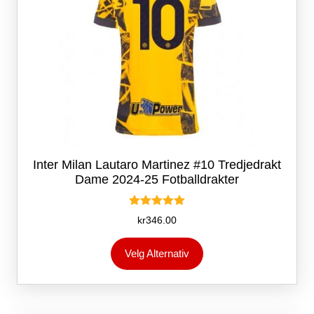
Inter Milan Lautaro Martinez #10 Tredjedrakt
Dame 2024-25 Fotballdrakter
Vurdert
kr
346.00
5.00
av 5
Dette
Velg Alternativ
produktet
har
flere
varianter.