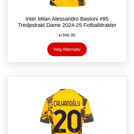
Inter Milan Alessandro Bastoni #95
Tredjedrakt Dame 2024-25 Fotballdrakter
kr
346.00
Dette
Velg Alternativ
produktet
har
flere
varianter.
Alternativene
kan
velges
på
produktsiden