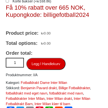
Korte bukser
kr
168.86
(
+
)
Få 10% rabatt over 665 NOK,
Kupongkode: billigefotball2024
Product price:
kr
0.00
Total options:
kr
0.00
Order total:
Inter Milan Benjamin Pavard #28 Bortedrakt Dame 2024-25
Legg I Handlekurv
Fotballdrakter antall
Produktnummer:
I/A
Kategori:
Fotballdrakt Dame Inter Milan
Stikkord:
Benjamin Pavard drakt
,
Billige Fotballdrakter
,
fotballdrakt med eget navn
,
fotballdrakt med navn
,
Fotballdrakter Inter Milan
,
Inter Milan drakt
,
Inter Milan
Fotballdrakt Barn
,
Inter Milan klær til barn