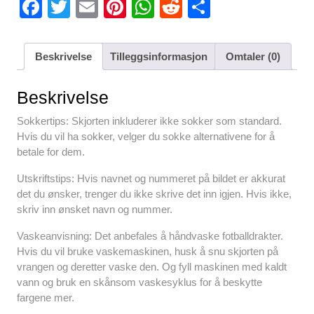
F
T
E
Pi
W
R
S
a
wi
m
nt
h
e
h
c
tt
ail
er
at
d
ar
Beskrivelse
Tilleggsinformasjon
Omtaler (0)
e
er
e
s
di
e
b
st
A
t
Beskrivelse
o
p
Sokkertips: Skjorten inkluderer ikke sokker som standard.
o
p
Hvis du vil ha sokker, velger du sokke alternativene for å
betale for dem.
k
Utskriftstips: Hvis navnet og nummeret på bildet er akkurat
det du ønsker, trenger du ikke skrive det inn igjen. Hvis ikke,
skriv inn ønsket navn og nummer.
Vaskeanvisning: Det anbefales å håndvaske fotballdrakter.
Hvis du vil bruke vaskemaskinen, husk å snu skjorten på
vrangen og deretter vaske den. Og fyll maskinen med kaldt
vann og bruk en skånsom vaskesyklus for å beskytte
fargene mer.