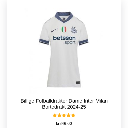
kan
velges
på
produktsiden
Billige Fotballdrakter Dame Inter Milan
Bortedrakt 2024-25
Vurdert
kr
346.00
5.00