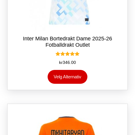
Inter Milan Bortedrakt Dame 2025-26
Fotballdrakt Outlet
Vurdert
kr
346.00
5.00
av 5
Dette
Velg Alternativ
produktet
har
flere
varianter.
Alternativene
kan
velges
på
produktsiden