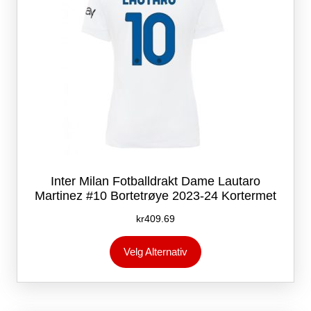
Inter Milan Fotballdrakt Dame Lautaro
Martinez #10 Bortetrøye 2023-24 Kortermet
kr
409.69
Dette
Velg Alternativ
produktet
har
flere
varianter.