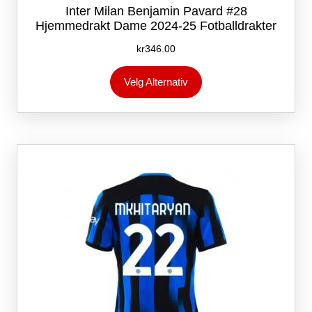
Inter Milan Benjamin Pavard #28
Hjemmedrakt Dame 2024-25 Fotballdrakter
kr
346.00
Dette
Velg Alternativ
produktet
har
flere
varianter.
Alternativene
kan
velges
på
produktsiden