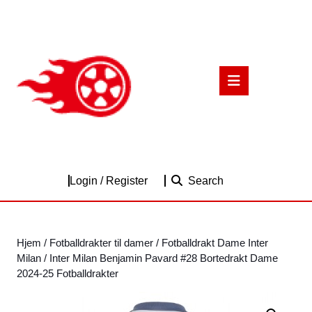
Skip
to
content
Skip
to
Open
content
Button
Login
Login / Register
Search
/
Register
Hjem
/
Fotballdrakter til damer
/
Fotballdrakt Dame Inter
Milan
/ Inter Milan Benjamin Pavard #28 Bortedrakt Dame
2024-25 Fotballdrakter