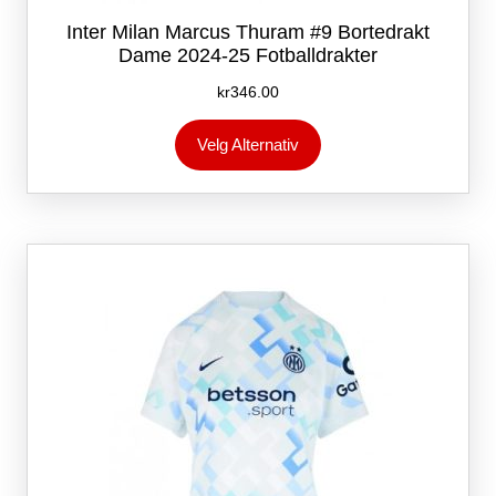
Inter Milan Marcus Thuram #9 Bortedrakt
Dame 2024-25 Fotballdrakter
kr
346.00
Dette
Velg Alternativ
produktet
har
flere
varianter.
Alternativene
kan
velges
på
produktsiden