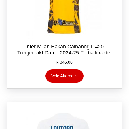
Inter Milan Hakan Calhanoglu #20
Tredjedrakt Dame 2024-25 Fotballdrakter
kr
346.00
Dette
Velg Alternativ
produktet
har
flere
varianter.
Alternativene
kan
velges
på
produktsiden