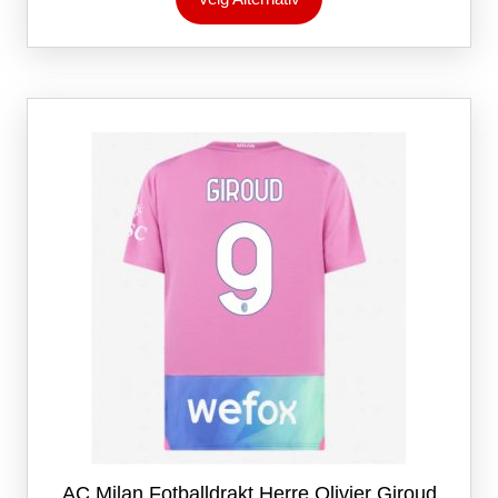
produktet
har
flere
varianter.
Alternativene
kan
velges
på
produktsiden
AC Milan Fotballdrakt Herre Olivier Giroud