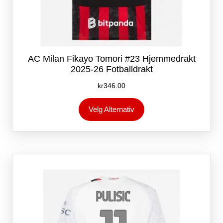
AC Milan Fikayo Tomori #23 Hjemmedrakt
2025-26 Fotballdrakt
kr
346.00
Dette
Velg Alternativ
produktet
har
flere
varianter.
Alternativene
kan
velges
på
produktsiden