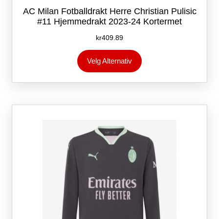
AC Milan Fotballdrakt Herre Christian Pulisic
#11 Hjemmedrakt 2023-24 Kortermet
kr
409.89
Dette
Velg Alternativ
produktet
har
flere
varianter.
Alternativene
kan
velges
på
produktsiden