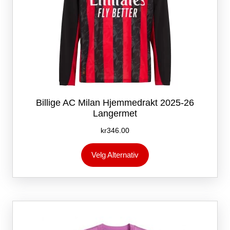
Billige AC Milan Hjemmedrakt 2025-26
Langermet
kr
346.00
Dette
Velg Alternativ
produktet
har
flere
varianter.
Alternativene
kan
velges