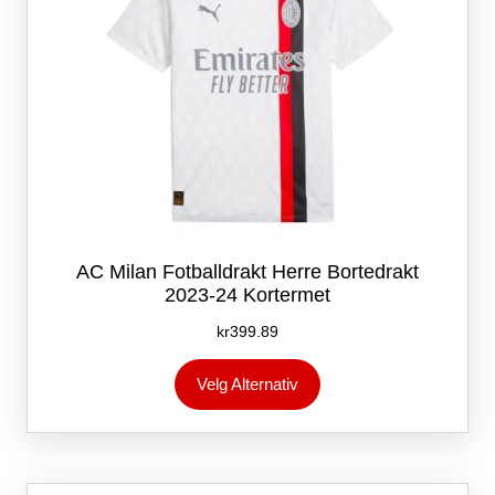
AC Milan Fotballdrakt Herre Bortedrakt
2023-24 Kortermet
kr
399.89
Dette
Velg Alternativ
produktet
har
flere
varianter.
Alternativene