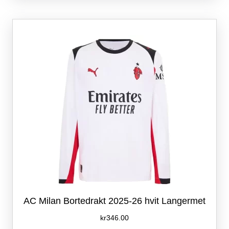
varianter.
Alternativene
kan
velges
på
produktsiden
AC Milan Bortedrakt 2025-26 hvit Langermet
kr
346.00