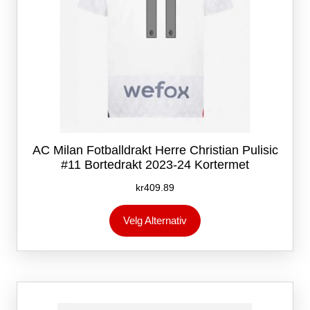
AC Milan Fotballdrakt Herre Christian Pulisic
#11 Bortedrakt 2023-24 Kortermet
kr
409.89
Dette
Velg Alternativ
produktet
har
flere
varianter.
Alternativene
kan