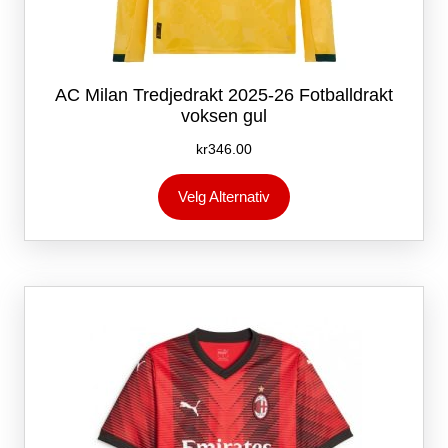
AC Milan Tredjedrakt 2025-26 Fotballdrakt
voksen gul
kr
346.00
Dette
Velg Alternativ
produktet
har
flere
varianter.
Alternativene
kan
velges
på
produktsiden