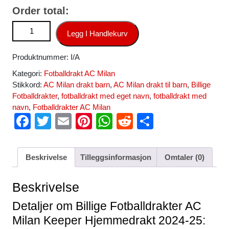
Order total:
AC Milan Keeper Hjemmedrakt 2024-25 Kortermet antall
Legg I Handlekurv
Produktnummer:
I/A
Kategori:
Fotballdrakt AC Milan
Stikkord:
AC Milan drakt barn
,
AC Milan drakt til barn
,
Billige
Fotballdrakter
,
fotballdrakt med eget navn
,
fotballdrakt med
navn
,
Fotballdrakter AC Milan
F
T
E
Pi
W
R
S
a
wi
m
nt
h
e
h
c
tt
ail
er
at
d
ar
Beskrivelse
Tilleggsinformasjon
Omtaler (0)
e
er
e
s
di
e
b
st
A
t
Beskrivelse
o
p
Detaljer om Billige Fotballdrakter AC
o
p
Milan Keeper Hjemmedrakt 2024-25: