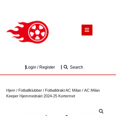
Skip
to
content
Skip
to
Open
content
Button
Login
Login / Register
Search
/
Register
Hjem
/
Fotballklubber
/
Fotballdrakt AC Milan
/ AC Milan
Keeper Hjemmedrakt 2024-25 Kortermet