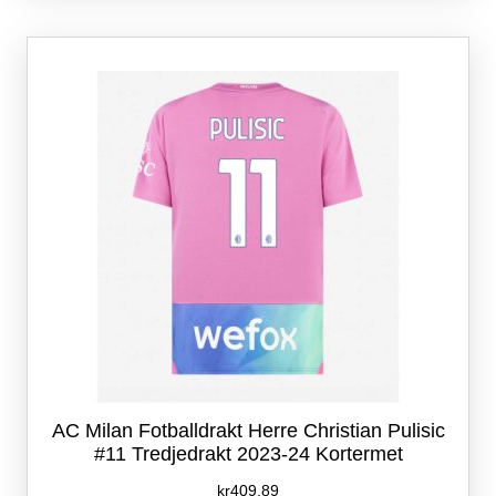
varianter.
Alternativene
kan
velges
på
produktsiden
AC Milan Fotballdrakt Herre Christian Pulisic
#11 Tredjedrakt 2023-24 Kortermet
kr
409.89