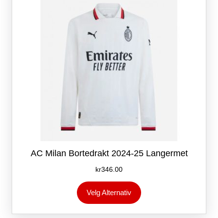
velges
på
produktsiden
AC Milan Bortedrakt 2024-25 Langermet
kr
346.00
Dette
Velg Alternativ
produktet
har
flere