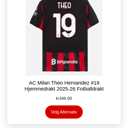
på
produktsiden
AC Milan Theo Hernandez #19
Hjemmedrakt 2025-26 Fotballdrakt
kr
346.00
Dette
Velg Alternativ
produktet
har
flere