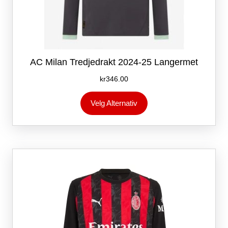
AC Milan Tredjedrakt 2024-25 Langermet
kr
346.00
Dette
Velg Alternativ
produktet
har
flere
varianter.
Alternativene
kan
velges
på
produktsiden