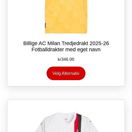
Billige AC Milan Tredjedrakt 2025-26
Fotballdrakter med eget navn
kr
346.00
Dette
Velg Alternativ
produktet
har
flere
varianter.
Alternativene
kan
velges
på
produktsiden