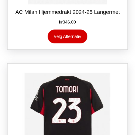
AC Milan Hjemmedrakt 2024-25 Langermet
kr
346.00
Dette
Velg Alternativ
produktet
har
flere
varianter.
Alternativene
kan
velges
på
produktsiden