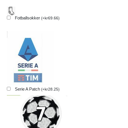
Fotballsokker
kr
69.66
(
+
)
Serie A Patch
kr
28.25
(
+
)