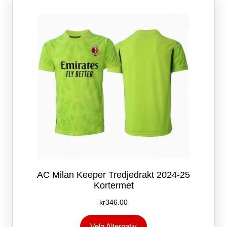
kan
velges
på
produktsiden
AC Milan Keeper Tredjedrakt 2024-25
Kortermet
kr
346.00
Dette
Velg Alternativ