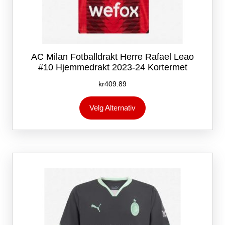
AC Milan Fotballdrakt Herre Rafael Leao
#10 Hjemmedrakt 2023-24 Kortermet
kr
409.89
Dette
Velg Alternativ
produktet
har
flere
varianter.
Alternativene
kan
velges
på
produktsiden