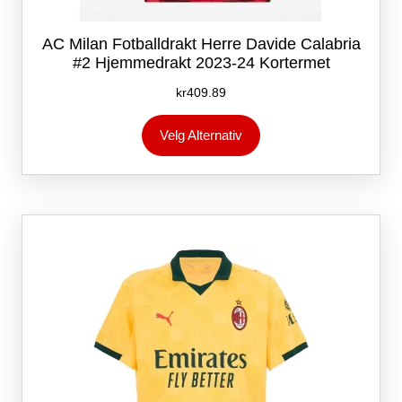
AC Milan Fotballdrakt Herre Davide Calabria
#2 Hjemmedrakt 2023-24 Kortermet
kr
409.89
Dette
Velg Alternativ
produktet
har
flere
varianter.
Alternativene
kan
velges
på
produktsiden