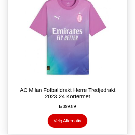
på
produktsiden
AC Milan Fotballdrakt Herre Tredjedrakt
2023-24 Kortermet
kr
399.89
Dette
Velg Alternativ
produktet
har