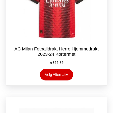
AC Milan Fotballdrakt Herre Hjemmedrakt
2023-24 Kortermet
kr
399.89
Dette
Velg Alternativ
produktet
har
flere
varianter.
Alternativene
kan
velges