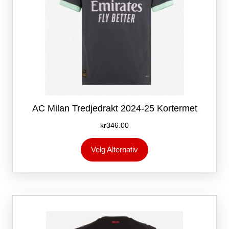
AC Milan Tredjedrakt 2024-25 Kortermet
kr
346.00
Dette
Velg Alternativ
produktet
har
flere
varianter.
Alternativene
kan
velges