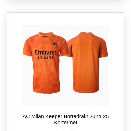
flere
varianter.
Alternativene
kan
velges
på
produktsiden
AC Milan Keeper Bortedrakt 2024-25
Kortermet