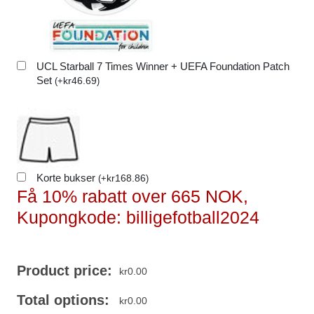
UCL Starball 7 Times Winner + UEFA Foundation Patch
Set
kr
46.69
(
+
)
Korte bukser
kr
168.86
(
+
)
Få 10% rabatt over 665 NOK,
Kupongkode: billigefotball2024
Product price:
kr
0.00
Total options:
kr
0.00