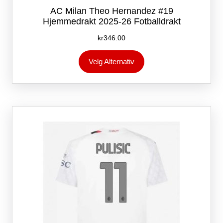
AC Milan Theo Hernandez #19
Hjemmedrakt 2025-26 Fotballdrakt
kr
346.00
Dette
Velg Alternativ
produktet
har
flere
varianter.
Alternativene
kan
velges
på
produktsiden