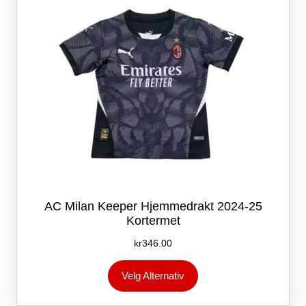
på
produktsiden
AC Milan Keeper Hjemmedrakt 2024-25
Kortermet
kr
346.00
Dette
Velg Alternativ
produktet
har