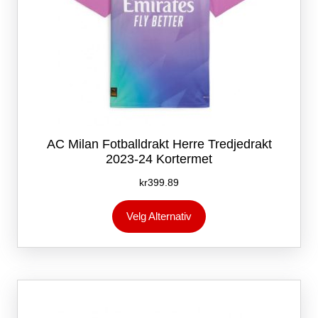
AC Milan Fotballdrakt Herre Tredjedrakt
2023-24 Kortermet
kr
399.89
Dette
Velg Alternativ
produktet
har
flere
varianter.
Alternativene
kan
velges