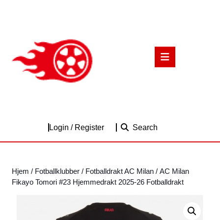
Skip
to
content
Skip
to
Open
content
Button
Login
Login / Register
Search
/
Register
Hjem
/
Fotballklubber
/
Fotballdrakt AC Milan
/ AC Milan
Fikayo Tomori #23 Hjemmedrakt 2025-26 Fotballdrakt