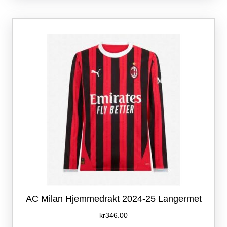
varianter.
Alternativene
kan
velges
på
produktsiden
AC Milan Hjemmedrakt 2024-25 Langermet
kr
346.00