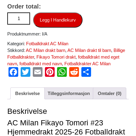
Order total:
AC Milan Fikayo Tomori #23 Hjemmedrakt 2025-26
Legg I Handlekurv
Fotballdrakt antall
Produktnummer:
I/A
Kategori:
Fotballdrakt AC Milan
Stikkord:
AC Milan drakt barn
,
AC Milan drakt til barn
,
Billige
Fotballdrakter
,
Fikayo Tomori drakt
,
fotballdrakt med eget
navn
,
fotballdrakt med navn
,
Fotballdrakter AC Milan
F
T
E
Pi
W
R
S
a
wi
m
nt
h
e
h
c
tt
ail
er
at
d
ar
Beskrivelse
Tilleggsinformasjon
Omtaler (0)
e
er
e
s
di
e
b
st
A
t
Beskrivelse
o
p
AC Milan Fikayo Tomori #23
o
p
Hjemmedrakt 2025-26 Fotballdrakt