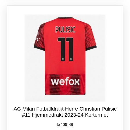
Alternativene
kan
velges
på
produktsiden
AC Milan Fotballdrakt Herre Christian Pulisic
#11 Hjemmedrakt 2023-24 Kortermet
kr
409.89