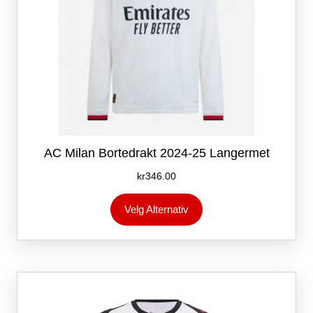
AC Milan Bortedrakt 2024-25 Langermet
kr
346.00
Dette
Velg Alternativ
produktet
har
flere
varianter.
Alternativene
kan
velges