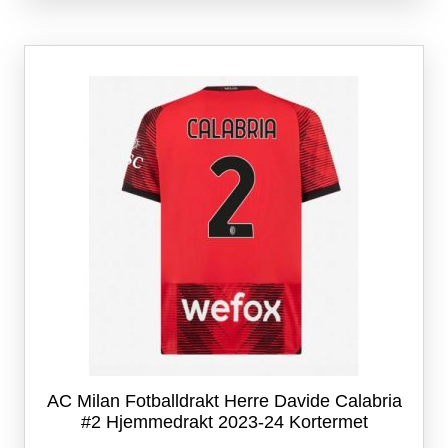
flere
varianter.
Alternativene
kan
velges
på
produktsiden
AC Milan Fotballdrakt Herre Davide Calabria
#2 Hjemmedrakt 2023-24 Kortermet