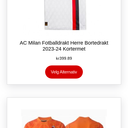
AC Milan Fotballdrakt Herre Bortedrakt
2023-24 Kortermet
kr
399.89
Dette
Velg Alternativ
produktet
har
flere
varianter.
Alternativene
kan
velges
på
produktsiden