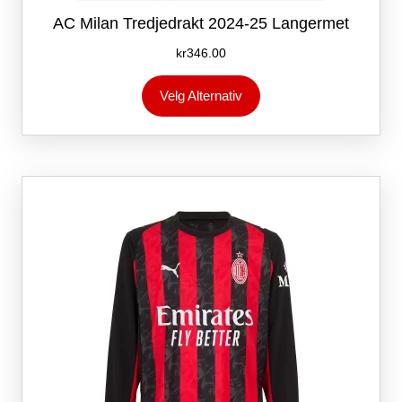
AC Milan Tredjedrakt 2024-25 Langermet
kr
346.00
Dette
Velg Alternativ
produktet
har
flere
varianter.
Alternativene
kan
velges
på
produktsiden