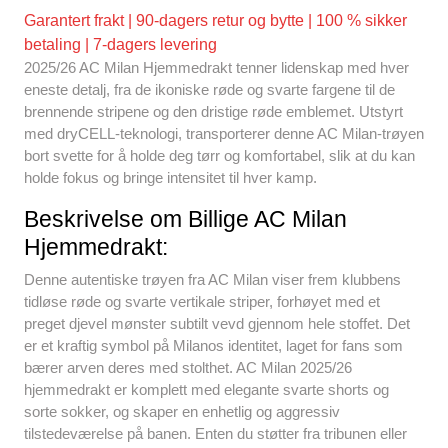
k
Garantert frakt | 90-dagers retur og bytte | 100 % sikker
betaling | 7-dagers levering
2025/26 AC Milan Hjemmedrakt tenner lidenskap med hver
eneste detalj, fra de ikoniske røde og svarte fargene til de
brennende stripene og den dristige røde emblemet. Utstyrt
med dryCELL-teknologi, transporterer denne AC Milan-trøyen
bort svette for å holde deg tørr og komfortabel, slik at du kan
holde fokus og bringe intensitet til hver kamp.
Beskrivelse om Billige AC Milan
Hjemmedrakt:
Denne autentiske trøyen fra AC Milan viser frem klubbens
tidløse røde og svarte vertikale striper, forhøyet med et
preget djevel mønster subtilt vevd gjennom hele stoffet. Det
er et kraftig symbol på Milanos identitet, laget for fans som
bærer arven deres med stolthet. AC Milan 2025/26
hjemmedrakt er komplett med elegante svarte shorts og
sorte sokker, og skaper en enhetlig og aggressiv
tilstedeværelse på banen. Enten du støtter fra tribunen eller