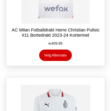
AC Milan Fotballdrakt Herre Christian Pulisic
#11 Bortedrakt 2023-24 Kortermet
kr
409.89
Dette
Velg Alternativ
produktet
har
flere
varianter.
Alternativene
kan
velges
på
produktsiden