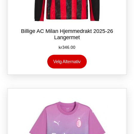
Billige AC Milan Hjemmedrakt 2025-26
Langermet
kr
346.00
Dette
Velg Alternativ
produktet
har
flere
varianter.
Alternativene
kan
velges
på
produktsiden