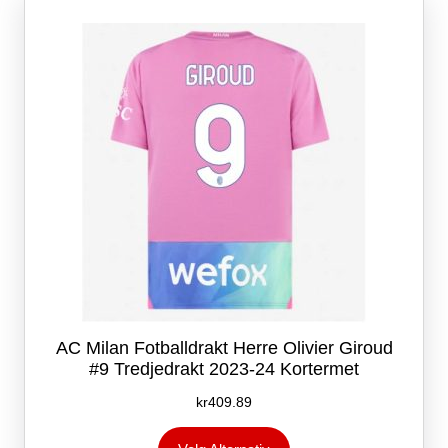
kan
velges
på
produktsiden
AC Milan Fotballdrakt Herre Olivier Giroud
#9 Tredjedrakt 2023-24 Kortermet
kr
409.89
Dette