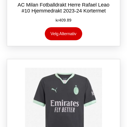
AC Milan Fotballdrakt Herre Rafael Leao
#10 Hjemmedrakt 2023-24 Kortermet
kr
409.89
Dette
Velg Alternativ
produktet
har
flere
varianter.
Alternativene
kan
velges
på
produktsiden