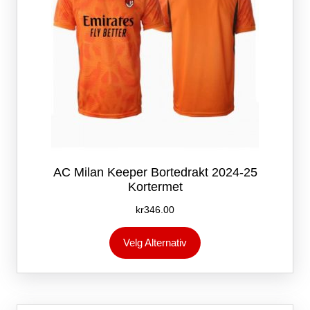
AC Milan Keeper Bortedrakt 2024-25
Kortermet
kr
346.00
Dette
Velg Alternativ
produktet
har
flere
varianter.
Alternativene