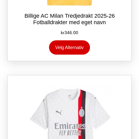
Billige AC Milan Tredjedrakt 2025-26
Fotballdrakter med eget navn
kr
346.00
Dette
Velg Alternativ
produktet
har
flere
varianter.
Alternativene
kan
velges
på
produktsiden