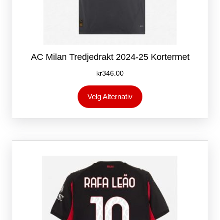
AC Milan Tredjedrakt 2024-25 Kortermet
kr
346.00
Dette
Velg Alternativ
produktet
har
flere
varianter.
Alternativene
kan
velges
på
produktsiden