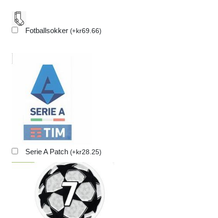
Fotballsokker
kr
69.66
(
+
)
Serie A Patch
kr
28.25
(
+
)