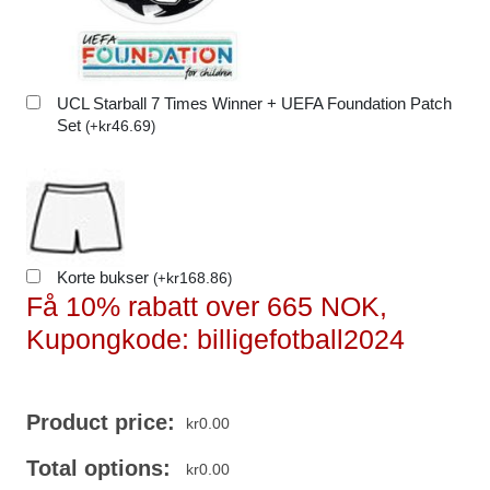
UCL Starball 7 Times Winner + UEFA Foundation Patch
Set
kr
46.69
(
+
)
Korte bukser
kr
168.86
(
+
)
Få 10% rabatt over 665 NOK,
Kupongkode: billigefotball2024
Product price:
kr
0.00
Total options:
kr
0.00