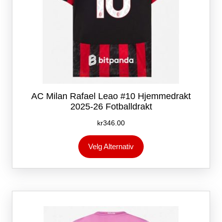
AC Milan Rafael Leao #10 Hjemmedrakt
2025-26 Fotballdrakt
kr
346.00
Dette
Velg Alternativ
produktet
har
flere
varianter.
Alternativene
kan
velges