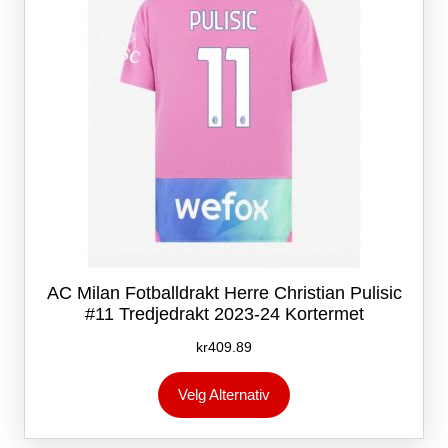
på
produktsiden
AC Milan Fotballdrakt Herre Christian Pulisic
#11 Tredjedrakt 2023-24 Kortermet
kr
409.89
Dette
Velg Alternativ
produktet
har
flere