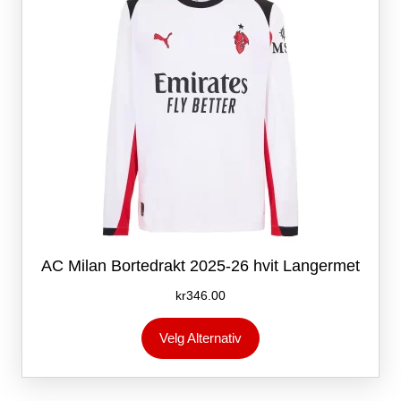
på
produktsiden
AC Milan Bortedrakt 2025-26 hvit Langermet
kr
346.00
Dette
Velg Alternativ
produktet
har
flere
varianter.