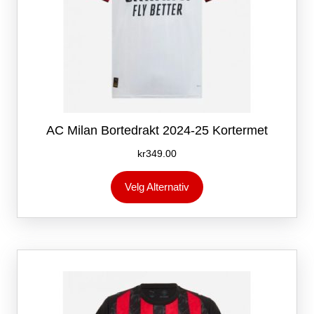
AC Milan Bortedrakt 2024-25 Kortermet
kr
349.00
Dette
Velg Alternativ
produktet
har
flere
varianter.
Alternativene
kan
velges
på
produktsiden