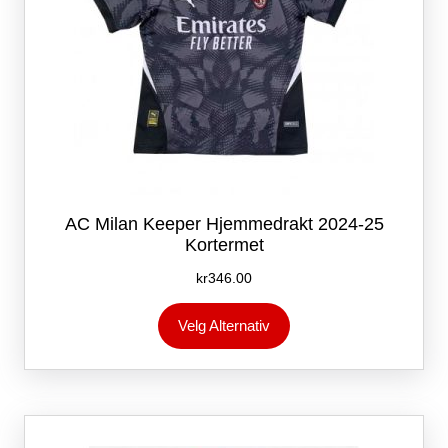
AC Milan Keeper Hjemmedrakt 2024-25
Kortermet
kr
346.00
Dette
Velg Alternativ
produktet
har
flere
varianter.
Alternativene
kan