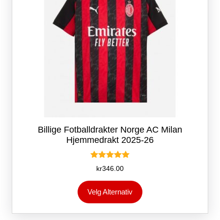
Billige Fotballdrakter Norge AC Milan
Hjemmedrakt 2025-26
Vurdert
kr
346.00
5.00
av 5
Dette
Velg Alternativ
produktet
har
flere