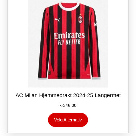
velges
på
produktsiden
AC Milan Hjemmedrakt 2024-25 Langermet
kr
346.00
Dette
Velg Alternativ
produktet
har
flere