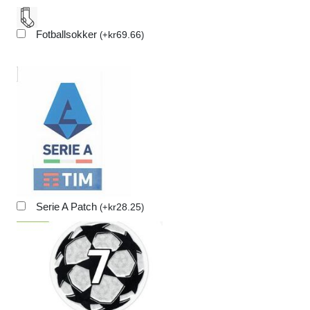
Fotballsokker
kr
69.66
(
+
)
Serie A Patch
kr
28.25
(
+
)