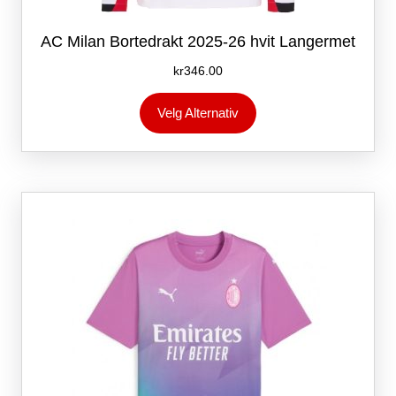
AC Milan Bortedrakt 2025-26 hvit Langermet
kr
346.00
Dette
Velg Alternativ
produktet
har
flere
varianter.
Alternativene
kan
velges
på
produktsiden