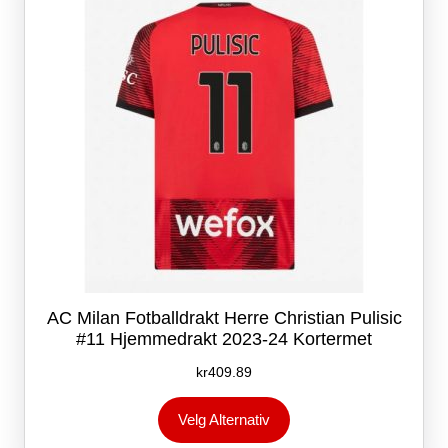
velges
på
produktsiden
AC Milan Fotballdrakt Herre Christian Pulisic
#11 Hjemmedrakt 2023-24 Kortermet
kr
409.89
Dette
Velg Alternativ
produktet
har