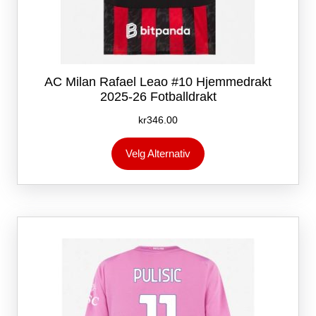
AC Milan Rafael Leao #10 Hjemmedrakt
2025-26 Fotballdrakt
kr
346.00
Dette
Velg Alternativ
produktet
har
flere
varianter.
Alternativene
kan
velges
på
produktsiden