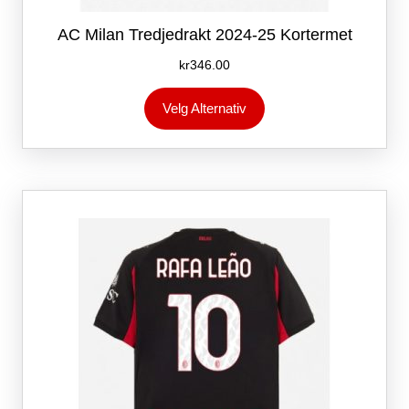
AC Milan Tredjedrakt 2024-25 Kortermet
kr
346.00
Dette
Velg Alternativ
produktet
har
flere
varianter.
Alternativene
kan
velges
på
produktsiden