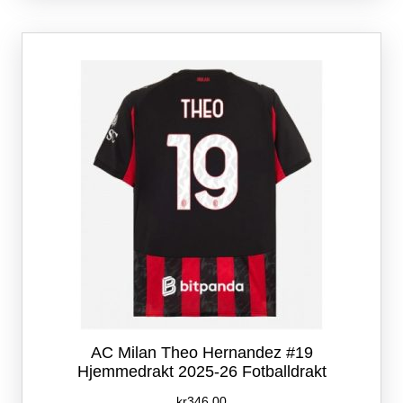
varianter.
Alternativene
kan
velges
på
produktsiden
AC Milan Theo Hernandez #19
Hjemmedrakt 2025-26 Fotballdrakt
kr
346.00