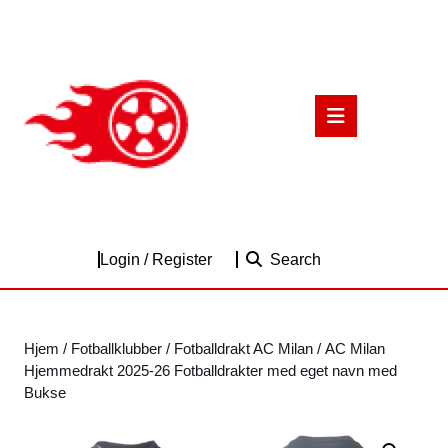
Skip
to
content
Skip
to
Open
content
Button
Login
Login / Register
Search
/
Register
Hjem
/
Fotballklubber
/
Fotballdrakt AC Milan
/ AC Milan
Hjemmedrakt 2025-26 Fotballdrakter med eget navn med
Bukse