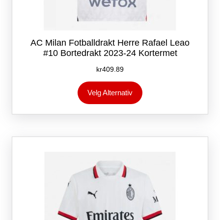
AC Milan Fotballdrakt Herre Rafael Leao
#10 Bortedrakt 2023-24 Kortermet
kr
409.89
Dette
Velg Alternativ
produktet
har
flere
varianter.
Alternativene
kan
velges
på
produktsiden