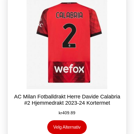
velges
på
produktsiden
AC Milan Fotballdrakt Herre Davide Calabria
#2 Hjemmedrakt 2023-24 Kortermet
kr
409.89
Dette
Velg Alternativ
produktet