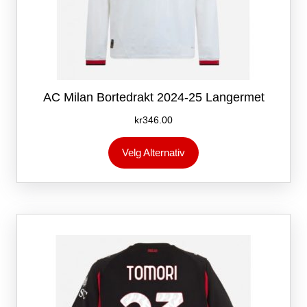
AC Milan Bortedrakt 2024-25 Langermet
kr
346.00
Dette
Velg Alternativ
produktet
har
flere
varianter.
Alternativene
kan
velges
på
produktsiden