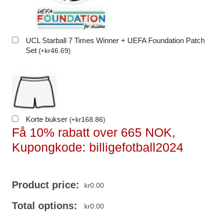
UCL Starball 7 Times Winner + UEFA Foundation Patch
Set
kr
46.69
(
+
)
Korte bukser
kr
168.86
(
+
)
Få 10% rabatt over 665 NOK,
Kupongkode: billigefotball2024
Product price:
kr
0.00
Total options:
kr
0.00