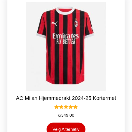
kan
velges
på
produktsiden
AC Milan Hjemmedrakt 2024-25 Kortermet
Vurdert
kr
349.00
5.00
av 5
Dette
Velg Alternativ
produktet