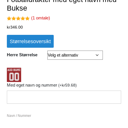
Bukse
(
1
omtale)
Vurdert
1
kr
346.00
5.00
av 5
basert på
kundevurder
Størrelsesoversikt
ing
Herre Størrelse
Med eget navn og nummer
kr
59.68
(
+
)
Navn / Nummer