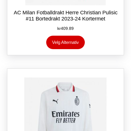
AC Milan Fotballdrakt Herre Christian Pulisic
#11 Bortedrakt 2023-24 Kortermet
kr
409.89
Dette
Velg Alternativ
produktet
har
flere
varianter.
Alternativene
kan
velges
på
produktsiden