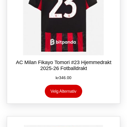
AC Milan Fikayo Tomori #23 Hjemmedrakt
2025-26 Fotballdrakt
kr
346.00
Dette
Velg Alternativ
produktet
har
flere
varianter.
Alternativene
kan