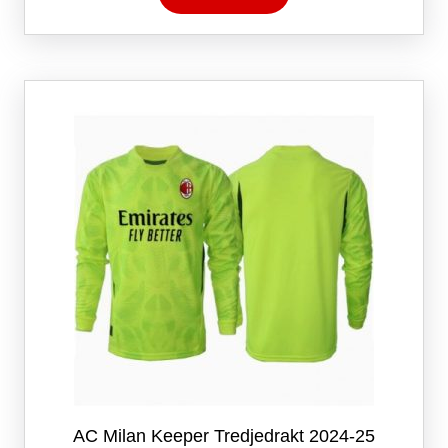
har
flere
varianter.
Alternativene
kan
velges
på
produktsiden
AC Milan Keeper Tredjedrakt 2024-25