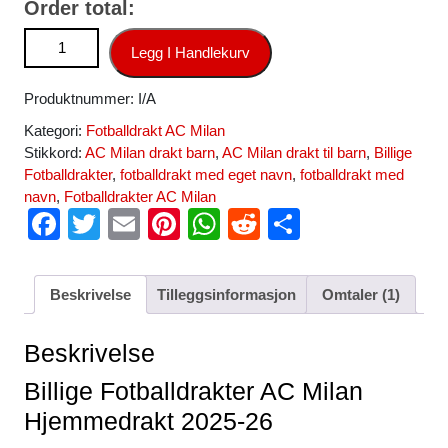
Order total:
AC Milan Hjemmedrakt 2025-26 Fotballdrakter med eget
Legg I Handlekurv
navn med Bukse antall
Produktnummer:
I/A
Kategori:
Fotballdrakt AC Milan
Stikkord:
AC Milan drakt barn
,
AC Milan drakt til barn
,
Billige
Fotballdrakter
,
fotballdrakt med eget navn
,
fotballdrakt med
navn
,
Fotballdrakter AC Milan
F
T
E
Pi
W
R
S
a
wi
m
nt
h
e
h
c
tt
ail
er
at
d
ar
Beskrivelse
Tilleggsinformasjon
Omtaler (1)
e
er
e
s
di
e
b
st
A
t
Beskrivelse
o
p
Billige Fotballdrakter AC Milan
o
p
Hjemmedrakt 2025-26