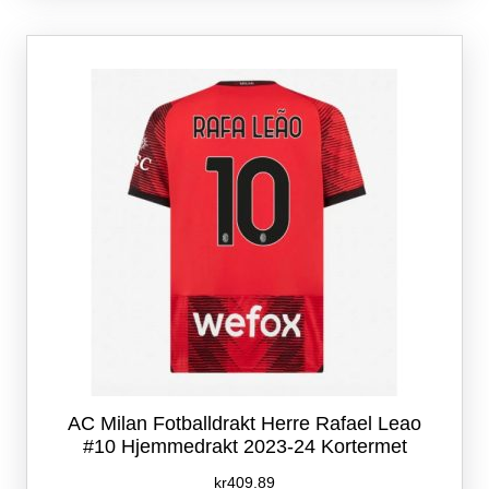
varianter.
Alternativene
kan
velges
på
produktsiden
AC Milan Fotballdrakt Herre Rafael Leao
#10 Hjemmedrakt 2023-24 Kortermet
kr
409.89