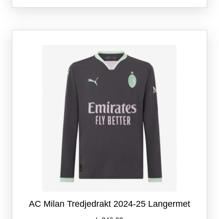
flere
varianter.
Alternativene
kan
velges
på
produktsiden
AC Milan Tredjedrakt 2024-25 Langermet