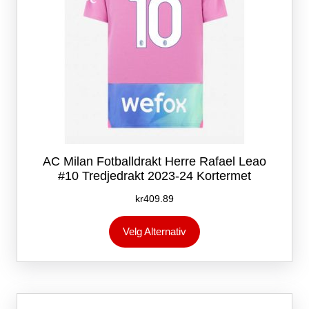
AC Milan Fotballdrakt Herre Rafael Leao
#10 Tredjedrakt 2023-24 Kortermet
kr
409.89
Dette
Velg Alternativ
produktet
har
flere
varianter.
Alternativene