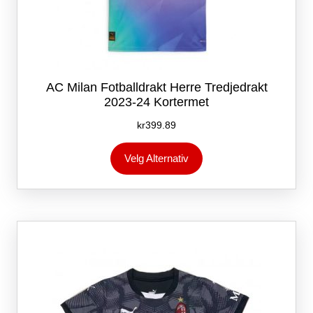
AC Milan Fotballdrakt Herre Tredjedrakt
2023-24 Kortermet
kr
399.89
Dette
Velg Alternativ
produktet
har
flere
varianter.
Alternativene
kan
velges
på
produktsiden