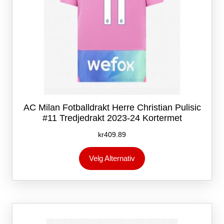
AC Milan Fotballdrakt Herre Christian Pulisic
#11 Tredjedrakt 2023-24 Kortermet
kr
409.89
Dette
Velg Alternativ
produktet
har
flere
varianter.
Alternativene
kan