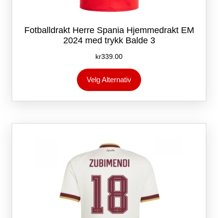
Fotballdrakt Herre Spania Hjemmedrakt EM
2024 med trykk Balde 3
kr
339.00
Dette
Velg Alternativ
produktet
har
flere
varianter.
Alternativene
kan
velges
på
produktsiden