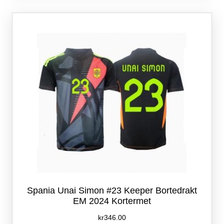
varianter.
Alternativene
kan
velges
på
produktsiden
Spania Unai Simon #23 Keeper Bortedrakt
EM 2024 Kortermet
kr
346.00