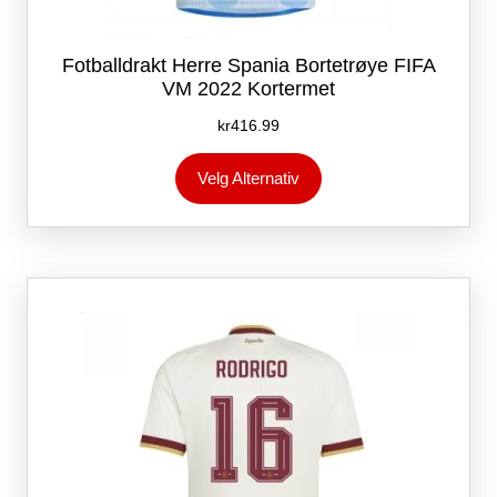
Fotballdrakt Herre Spania Bortetrøye FIFA
VM 2022 Kortermet
kr
416.99
Dette
Velg Alternativ
produktet
har
flere
varianter.
Alternativene
kan
velges
på
produktsiden