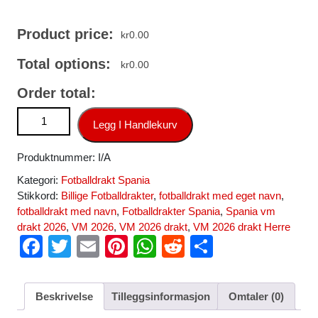
Product price:
kr
0.00
Total options:
kr
0.00
Order total:
Spania VM 2026 Fotballdrakt Herre Martin Zubimendi #18
Legg I Handlekurv
Hjemmedrakt Kortermet antall
Produktnummer:
I/A
Kategori:
Fotballdrakt Spania
Stikkord:
Billige Fotballdrakter
,
fotballdrakt med eget navn
,
fotballdrakt med navn
,
Fotballdrakter Spania
,
Spania vm
drakt 2026
,
VM 2026
,
VM 2026 drakt
,
VM 2026 drakt Herre
F
T
E
Pi
W
R
S
a
wi
m
nt
h
e
h
c
tt
ail
er
at
d
ar
Beskrivelse
Tilleggsinformasjon
Omtaler (0)
e
er
e
s
di
e