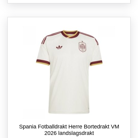
flere
varianter.
Alternativene
kan
velges
på
produktsiden
Spania Fotballdrakt Herre Bortedrakt VM
2026 landslagsdrakt