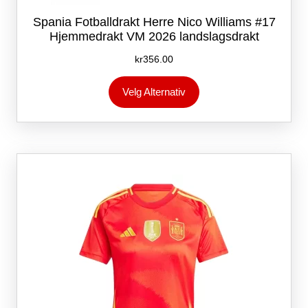
Spania Fotballdrakt Herre Nico Williams #17
Hjemmedrakt VM 2026 landslagsdrakt
kr
356.00
Dette
Velg Alternativ
produktet
har
flere
varianter.
Alternativene
kan
velges
på
produktsiden