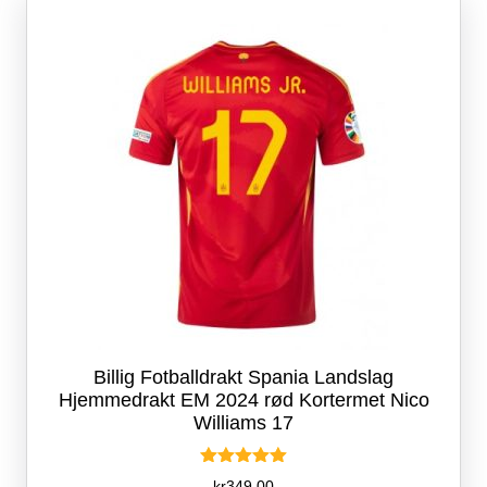
kan
velges
på
produktsiden
Billig Fotballdrakt Spania Landslag
Hjemmedrakt EM 2024 rød Kortermet Nico
Williams 17
Vurdert
kr
349.00