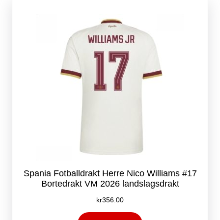
Alternativene
kan
velges
på
produktsiden
Spania Fotballdrakt Herre Nico Williams #17
Bortedrakt VM 2026 landslagsdrakt
kr
356.00
Dette