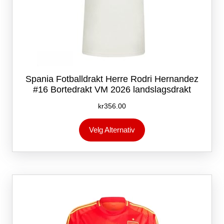
Spania Fotballdrakt Herre Rodri Hernandez
#16 Bortedrakt VM 2026 landslagsdrakt
kr
356.00
Dette
Velg Alternativ
produktet
har
flere
varianter.
Alternativene
kan
velges
på
produktsiden