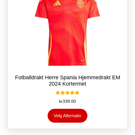
Fotballdrakt Herre Spania Hjemmedrakt EM
2024 Kortermet
Vurdert
kr
339.00
5.00
av 5
Dette
Velg Alternativ
produktet
har
flere