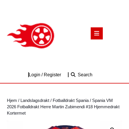
Skip
to
content
Skip
to
Open
content
Button
Login
Login / Register
Search
/
Register
Hjem
/
Landslagsdrakt
/
Fotballdrakt Spania
/ Spania VM
2026 Fotballdrakt Herre Martin Zubimendi #18 Hjemmedrakt
Kortermet