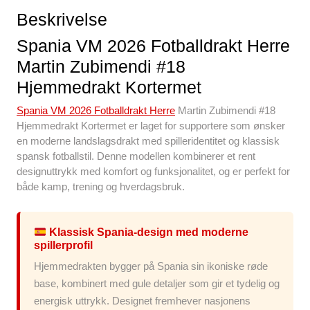
b
st
A
t
Beskrivelse
o
p
Spania VM 2026 Fotballdrakt Herre
o
p
Martin Zubimendi #18
k
Hjemmedrakt Kortermet
Spania VM 2026 Fotballdrakt Herre
Martin Zubimendi #18
Hjemmedrakt Kortermet er laget for supportere som ønsker
en moderne landslagsdrakt med spilleridentitet og klassisk
spansk fotballstil. Denne modellen kombinerer et rent
designuttrykk med komfort og funksjonalitet, og er perfekt for
både kamp, trening og hverdagsbruk.
Klassisk Spania-design med moderne
spillerprofil
Hjemmedrakten bygger på Spania sin ikoniske røde
base, kombinert med gule detaljer som gir et tydelig og
energisk uttrykk. Designet fremhever nasjonens