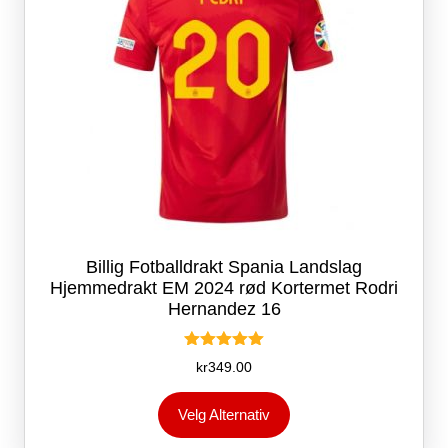
produktsiden
Billig Fotballdrakt Spania Landslag
Hjemmedrakt EM 2024 rød Kortermet Rodri
Hernandez 16
Vurdert
kr
349.00
5.00
av 5
Dette
Velg Alternativ
produktet
har