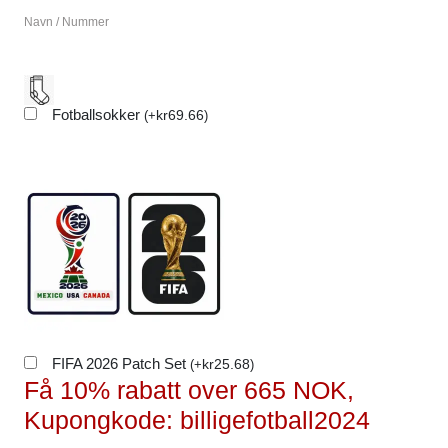
Navn / Nummer
Fotballsokker
kr
69.66
(
+
)
FIFA 2026 Patch Set
kr
25.68
(
+
)
Få 10% rabatt over 665 NOK,
Kupongkode: billigefotball2024