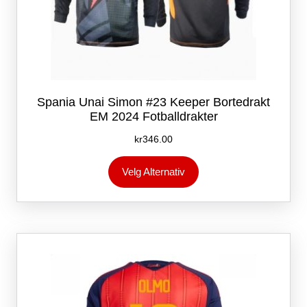
Spania Unai Simon #23 Keeper Bortedrakt
EM 2024 Fotballdrakter
kr
346.00
Dette
Velg Alternativ
produktet
har
flere
varianter.
Alternativene
kan
velges
på
produktsiden