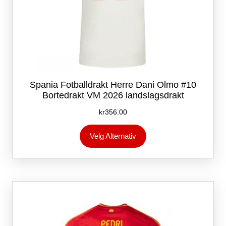
Spania Fotballdrakt Herre Dani Olmo #10
Bortedrakt VM 2026 landslagsdrakt
kr
356.00
Dette
Velg Alternativ
produktet
har
flere
varianter.
Alternativene
kan
velges
på