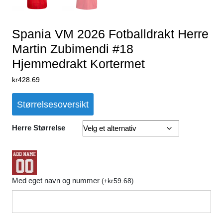
Spania VM 2026 Fotballdrakt Herre
Martin Zubimendi #18
Hjemmedrakt Kortermet
kr
428.69
Størrelsesoversikt
Herre Størrelse
Med eget navn og nummer
kr
59.68
(
+
)