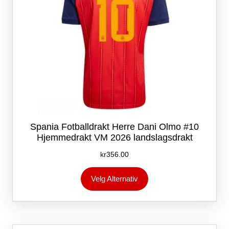
Spania Fotballdrakt Herre Dani Olmo #10
Hjemmedrakt VM 2026 landslagsdrakt
kr
356.00
Dette
Velg Alternativ
produktet
har
flere
varianter.
Alternativene