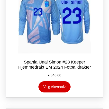
Spania Unai Simon #23 Keeper
Hjemmedrakt EM 2024 Fotballdrakter
kr
346.00
Dette
Velg Alternativ
produktet
har
flere
varianter.