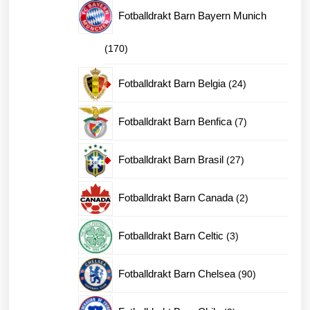
produkter
Fotballdrakt Barn Bayern Munich
170
170
produkter
24
Fotballdrakt Barn Belgia
24
produkter
7
Fotballdrakt Barn Benfica
7
produkter
27
Fotballdrakt Barn Brasil
27
produkter
2
Fotballdrakt Barn Canada
2
produkter
3
Fotballdrakt Barn Celtic
3
produkter
90
Fotballdrakt Barn Chelsea
90
produkter
0