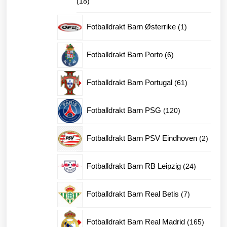
18
18
produkter
1
Fotballdrakt Barn Østerrike
1
produkt
6
Fotballdrakt Barn Porto
6
produkter
61
Fotballdrakt Barn Portugal
61
produkter
120
Fotballdrakt Barn PSG
120
produkter
2
Fotballdrakt Barn PSV Eindhoven
2
produk
24
Fotballdrakt Barn RB Leipzig
24
produkter
7
Fotballdrakt Barn Real Betis
7
produkter
165
Fotballdrakt Barn Real Madrid
165