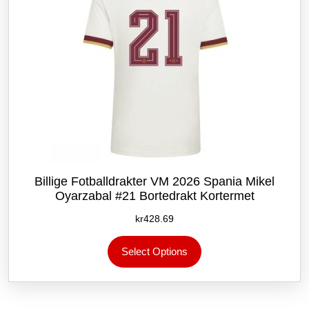
Billige Fotballdrakter VM 2026 Spania Mikel
Oyarzabal #21 Bortedrakt Kortermet
kr
428.69
Dette
Select Options
produktet
har
flere
varianter.