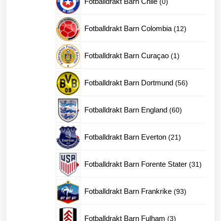
Fotballdrakt Barn Chile
0
produkter
12
Fotballdrakt Barn Colombia
12
produkter
1
Fotballdrakt Barn Curaçao
1
produkt
56
Fotballdrakt Barn Dortmund
56
produkter
60
Fotballdrakt Barn England
60
produkter
21
Fotballdrakt Barn Everton
21
produkter
31
Fotballdrakt Barn Forente Stater
31
produk
93
Fotballdrakt Barn Frankrike
93
produkter
3
Fotballdrakt Barn Fulham
3