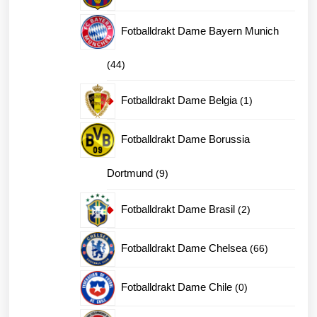
produkter
Fotballdrakt Dame Bayern Munich
44
44
produkter
1
Fotballdrakt Dame Belgia
1
produkt
Fotballdrakt Dame Borussia
9
Dortmund
9
produkter
2
Fotballdrakt Dame Brasil
2
produkter
66
Fotballdrakt Dame Chelsea
66
produkter
0
Fotballdrakt Dame Chile
0
produkter