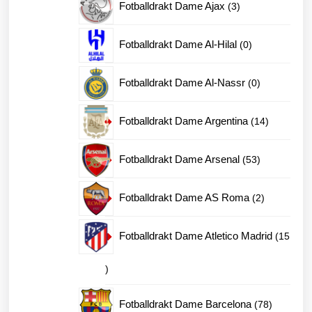
3
Fotballdrakt Dame Ajax
3
produkter
0
Fotballdrakt Dame Al-Hilal
0
produkter
0
Fotballdrakt Dame Al-Nassr
0
produkter
14
Fotballdrakt Dame Argentina
14
produkter
53
Fotballdrakt Dame Arsenal
53
produkter
2
Fotballdrakt Dame AS Roma
2
produkter
Fotballdrakt Dame Atletico Madrid
15
15
produkter
78
Fotballdrakt Dame Barcelona
78