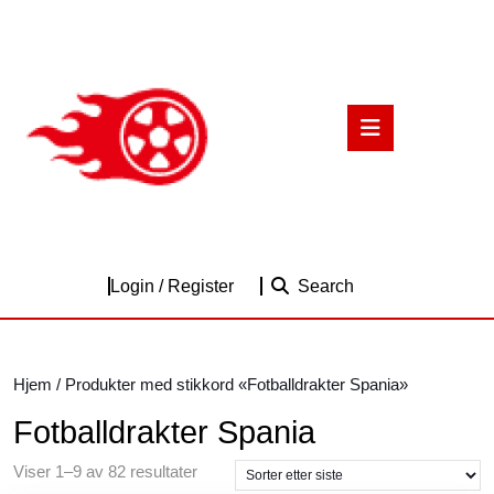
Skip
to
content
Skip
to
Open
content
Button
Login
Login / Register
Search
/
Register
Hjem
/ Produkter med stikkord «Fotballdrakter Spania»
Fotballdrakter Spania
Sortert
Viser 1–9 av 82 resultater