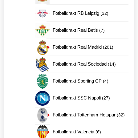
produkter
32
Fotballdrakt RB Leipzig
32
produkter
7
Fotballdrakt Real Betis
7
produkter
201
Fotballdrakt Real Madrid
201
produkter
14
Fotballdrakt Real Sociedad
14
produkter
4
Fotballdrakt Sporting CP
4
produkter
27
Fotballdrakt SSC Napoli
27
produkter
32
Fotballdrakt Tottenham Hotspur
32
produkt
6
Fotballdrakt Valencia
6