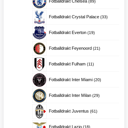
Fotballdrakt Chelsea
89
produkter
33
Fotballdrakt Crystal Palace
33
produkter
19
Fotballdrakt Everton
19
produkter
21
Fotballdrakt Feyenoord
21
produkter
11
Fotballdrakt Fulham
11
produkter
20
Fotballdrakt Inter Miami
20
produkter
29
Fotballdrakt Inter Milan
29
produkter
61
Fotballdrakt Juventus
61
produkter
18
Fotballdrakt Lazio
18