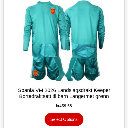
velges
på
produktsiden
Spania VM 2026 Landslagsdrakt Keeper
Bortedraktsett til barn Langermet grønn
kr
459.68
Dette
Select Options
produktet
har