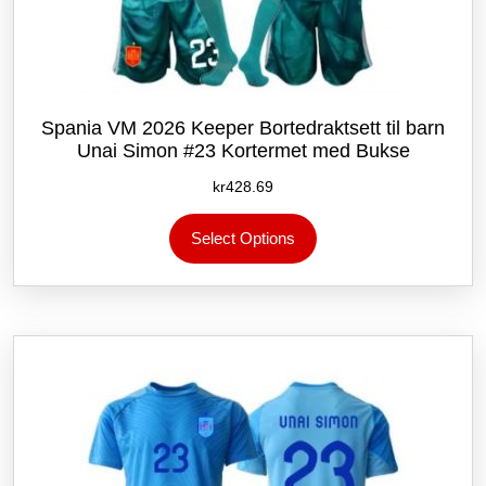
Spania VM 2026 Keeper Bortedraktsett til barn
Unai Simon #23 Kortermet med Bukse
kr
428.69
Dette
Select Options
produktet
har
flere
varianter.
Alternativene
kan
velges
på
produktsiden