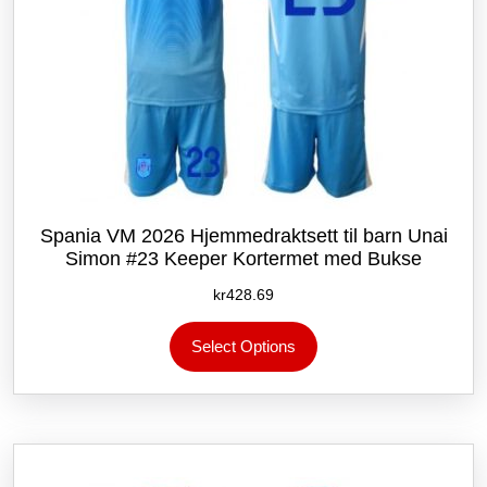
Spania VM 2026 Hjemmedraktsett til barn Unai
Simon #23 Keeper Kortermet med Bukse
kr
428.69
Dette
Select Options
produktet
har
flere
varianter.
Alternativene
kan