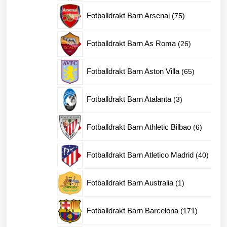
produkter
75
Fotballdrakt Barn Arsenal
75
produkter
26
Fotballdrakt Barn As Roma
26
produkter
65
Fotballdrakt Barn Aston Villa
65
produkter
3
Fotballdrakt Barn Atalanta
3
produkter
6
Fotballdrakt Barn Athletic Bilbao
6
produkte
40
Fotballdrakt Barn Atletico Madrid
40
produk
1
Fotballdrakt Barn Australia
1
produkt
171
Fotballdrakt Barn Barcelona
171