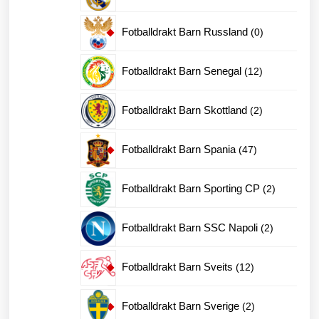
produkt
0
Fotballdrakt Barn Russland
0
produkter
12
Fotballdrakt Barn Senegal
12
produkter
2
Fotballdrakt Barn Skottland
2
produkter
47
Fotballdrakt Barn Spania
47
produkter
2
Fotballdrakt Barn Sporting CP
2
produkter
2
Fotballdrakt Barn SSC Napoli
2
produkter
12
Fotballdrakt Barn Sveits
12
produkter
2
Fotballdrakt Barn Sverige
2