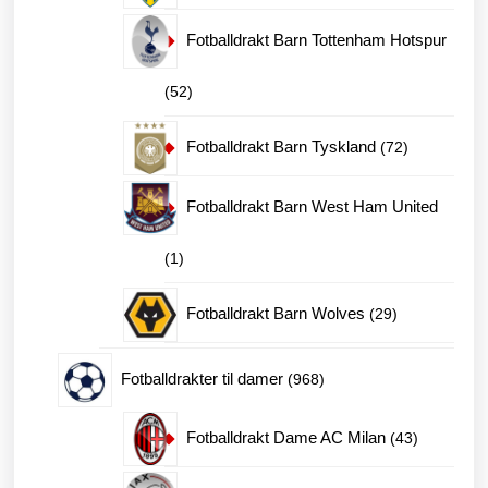
produkter
Fotballdrakt Barn Tottenham Hotspur
52
52
produkter
72
Fotballdrakt Barn Tyskland
72
produkter
Fotballdrakt Barn West Ham United
1
1
produkt
29
Fotballdrakt Barn Wolves
29
produkter
968
Fotballdrakter til damer
968
produkter
43
Fotballdrakt Dame AC Milan
43
produkter