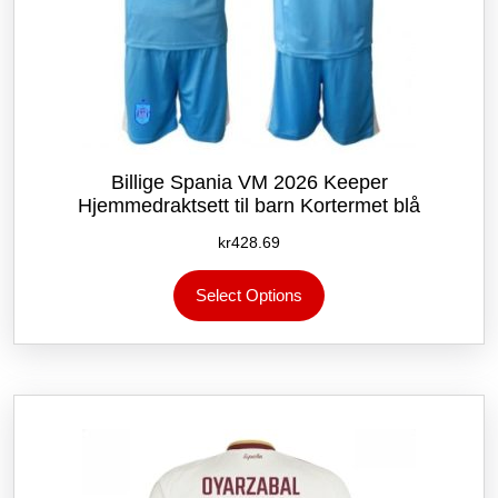
Billige Spania VM 2026 Keeper
Hjemmedraktsett til barn Kortermet blå
kr
428.69
Dette
Select Options
produktet
har
flere
varianter.
Alternativene
kan
velges
på
produktsiden