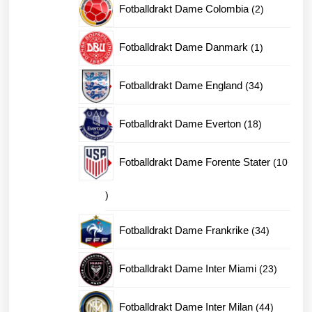
2
Fotballdrakt Dame Colombia
2
produkter
1
Fotballdrakt Dame Danmark
1
produkt
34
Fotballdrakt Dame England
34
produkter
18
Fotballdrakt Dame Everton
18
produkter
Fotballdrakt Dame Forente Stater
10
10
produkter
34
Fotballdrakt Dame Frankrike
34
produkter
23
Fotballdrakt Dame Inter Miami
23
produkte
44
Fotballdrakt Dame Inter Milan
44