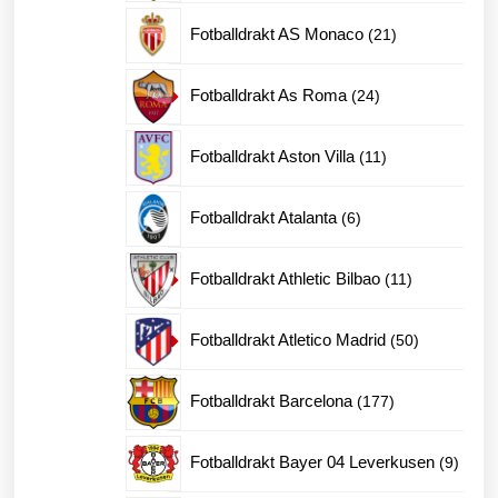
produkter
21
Fotballdrakt AS Monaco
21
produkter
24
Fotballdrakt As Roma
24
produkter
11
Fotballdrakt Aston Villa
11
produkter
6
Fotballdrakt Atalanta
6
produkter
11
Fotballdrakt Athletic Bilbao
11
produkter
50
Fotballdrakt Atletico Madrid
50
produkter
177
Fotballdrakt Barcelona
177
produkter
9
Fotballdrakt Bayer 04 Leverkusen
9