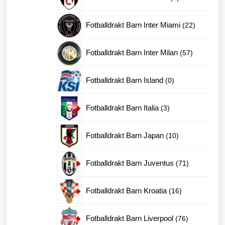
produkter
22
Fotballdrakt Barn Inter Miami
22
produkter
57
Fotballdrakt Barn Inter Milan
57
produkter
0
Fotballdrakt Barn Island
0
produkter
3
Fotballdrakt Barn Italia
3
produkter
10
Fotballdrakt Barn Japan
10
produkter
71
Fotballdrakt Barn Juventus
71
produkter
16
Fotballdrakt Barn Kroatia
16
produkter
76
Fotballdrakt Barn Liverpool
76