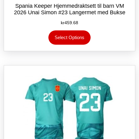
Spania Keeper Hjemmedraktsett til barn VM
2026 Unai Simon #23 Langermet med Bukse
kr
459.68
Dette
Select Options
produktet
har
flere
varianter.
Alternativene
kan
velges
på
produktsiden