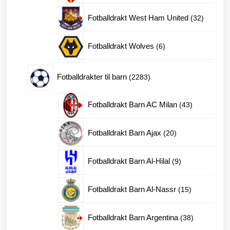
produkter
32
Fotballdrakt West Ham United
32
produkte
6
Fotballdrakt Wolves
6
produkter
2283
Fotballdrakter til barn
2283
produkter
43
Fotballdrakt Barn AC Milan
43
produkter
20
Fotballdrakt Barn Ajax
20
produkter
9
Fotballdrakt Barn Al-Hilal
9
produkter
15
Fotballdrakt Barn Al-Nassr
15
produkter
38
Fotballdrakt Barn Argentina
38