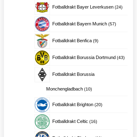
produk
24
Fotballdrakt Bayer Leverkusen
24
produkt
57
Fotballdrakt Bayern Munich
57
produkter
9
Fotballdrakt Benfica
9
produkter
43
Fotballdrakt Borussia Dortmund
43
produk
Fotballdrakt Borussia
10
Monchengladbach
10
produkter
20
Fotballdrakt Brighton
20
produkter
16
Fotballdrakt Celtic
16
produkter
89