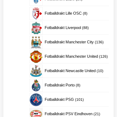
produkter
8
Fotballdrakt Lille OSC
8
produkter
88
Fotballdrakt Liverpool
88
produkter
136
Fotballdrakt Manchester City
136
produkte
126
Fotballdrakt Manchester United
126
produk
10
Fotballdrakt Newcastle United
10
produkte
8
Fotballdrakt Porto
8
produkter
101
Fotballdrakt PSG
101
produkter
21
Fotballdrakt PSV Eindhoven
21