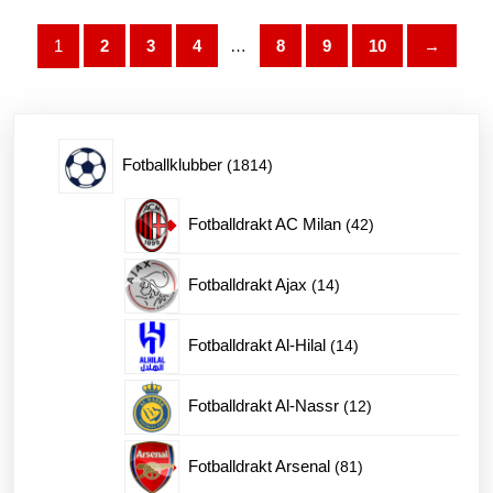
Alternativene
kan
1
2
3
4
…
8
9
10
→
velges
på
produktsiden
1814
Fotballklubber
1814
produkter
42
Fotballdrakt AC Milan
42
produkter
14
Fotballdrakt Ajax
14
produkter
14
Fotballdrakt Al-Hilal
14
produkter
12
Fotballdrakt Al-Nassr
12
produkter
81
Fotballdrakt Arsenal
81