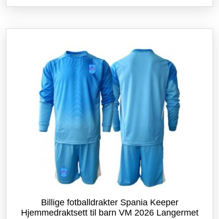
flere
varianter.
Alternativene
kan
velges
på
produktsiden
Billige fotballdrakter Spania Keeper
Hjemmedraktsett til barn VM 2026 Langermet