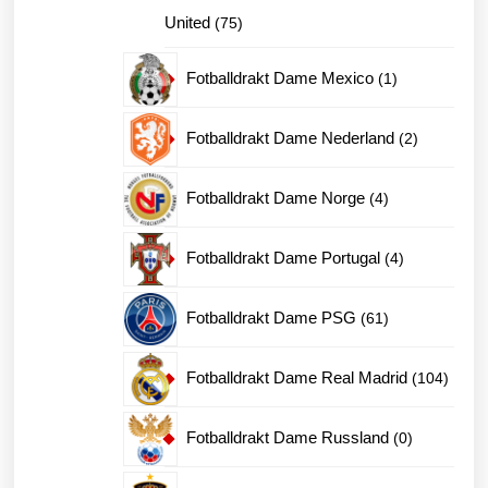
75
United
75
produkter
1
Fotballdrakt Dame Mexico
1
produkt
2
Fotballdrakt Dame Nederland
2
produkter
4
Fotballdrakt Dame Norge
4
produkter
4
Fotballdrakt Dame Portugal
4
produkter
61
Fotballdrakt Dame PSG
61
produkter
104
Fotballdrakt Dame Real Madrid
104
produk
0
Fotballdrakt Dame Russland
0
produkter