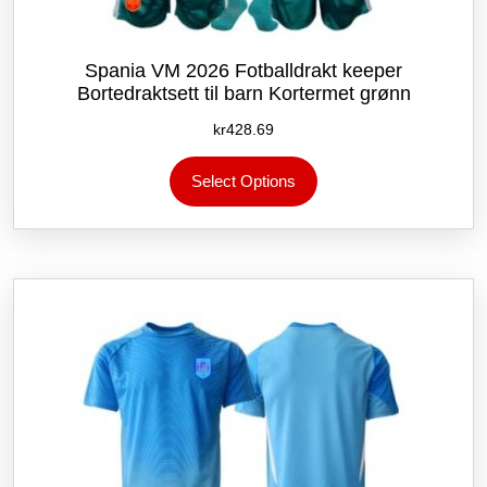
Spania VM 2026 Fotballdrakt keeper
Bortedraktsett til barn Kortermet grønn
kr
428.69
Dette
Select Options
produktet
har
flere
varianter.
Alternativene
kan
velges
på
produktsiden