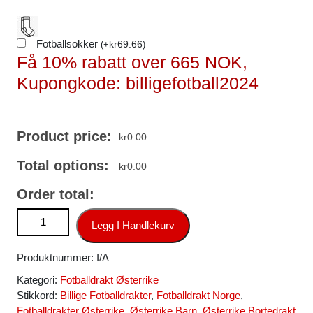
Fotballsokker
kr
69.66
(
+
)
Få 10% rabatt over 665 NOK,
Kupongkode: billigefotball2024
Product price:
kr
0.00
Total options:
kr
0.00
Order total:
Østerrike Hjemmedrakt EURO EM 2024 rød Kortermet antall
Legg I Handlekurv
Produktnummer:
I/A
Kategori:
Fotballdrakt Østerrike
Stikkord:
Billige Fotballdrakter
,
Fotballdrakt Norge
,
Fotballdrakter Østerrike
,
Østerrike Barn
,
Østerrike Bortedrakt