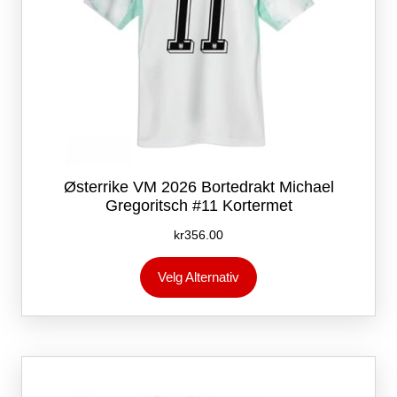
Østerrike VM 2026 Bortedrakt Michael
Gregoritsch #11 Kortermet
kr
356.00
Dette
Velg Alternativ
produktet
har
flere
varianter.
Alternativene
kan