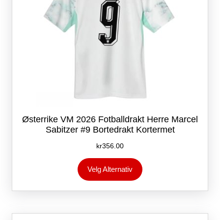
Østerrike VM 2026 Fotballdrakt Herre Marcel
Sabitzer #9 Bortedrakt Kortermet
kr
356.00
Dette
Velg Alternativ
produktet
har
flere
varianter.
Alternativene