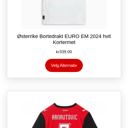
Østerrike Bortedrakt EURO EM 2024 hvit
Kortermet
kr
339.00
Dette
Velg Alternativ
produktet
har
flere
varianter.
Alternativene
kan
velges
på
produktsiden