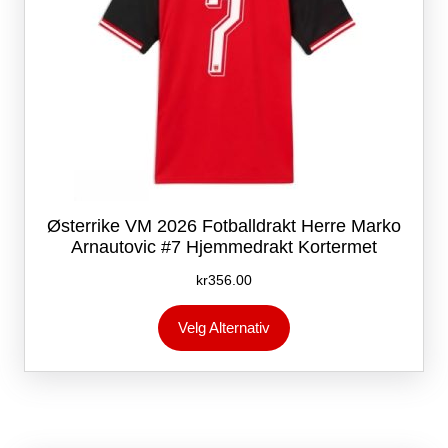
Østerrike VM 2026 Fotballdrakt Herre Marko
Arnautovic #7 Hjemmedrakt Kortermet
kr
356.00
Dette
Velg Alternativ
produktet
har
flere
varianter.
Alternativene
kan