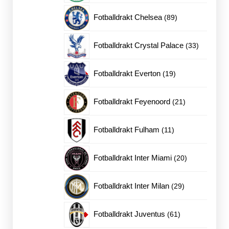
produkter
89
Fotballdrakt Chelsea
89
produkter
33
Fotballdrakt Crystal Palace
33
produkter
19
Fotballdrakt Everton
19
produkter
21
Fotballdrakt Feyenoord
21
produkter
11
Fotballdrakt Fulham
11
produkter
20
Fotballdrakt Inter Miami
20
produkter
29
Fotballdrakt Inter Milan
29
produkter
61
Fotballdrakt Juventus
61