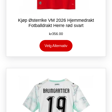
Kjøp Østerrike VM 2026 Hjemmedrakt
Fotballdrakt Herre rød svart
kr
356.00
Dette
Velg Alternativ
produktet
har
flere
varianter.
Alternativene
kan
velges
på
produktsiden