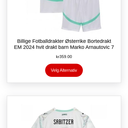
Billige Fotballdrakter Østerrike Bortedrakt
EM 2024 hvit drakt barn Marko Arnautovic 7
kr
359.00
Dette
Velg Alternativ
produktet
har
flere
varianter.
Alternativene
kan
velges
på
produktsiden