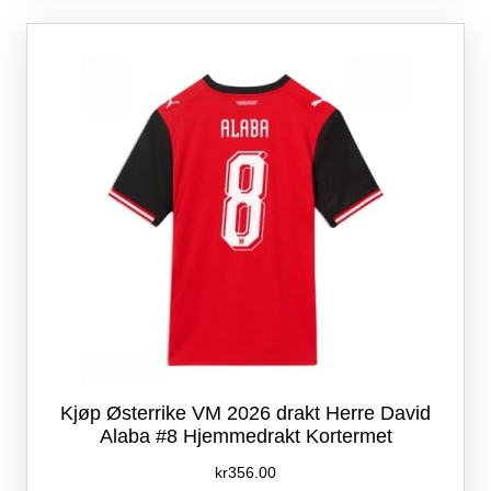
varianter.
Alternativene
kan
velges
på
produktsiden
Kjøp Østerrike VM 2026 drakt Herre David
Alaba #8 Hjemmedrakt Kortermet
kr
356.00