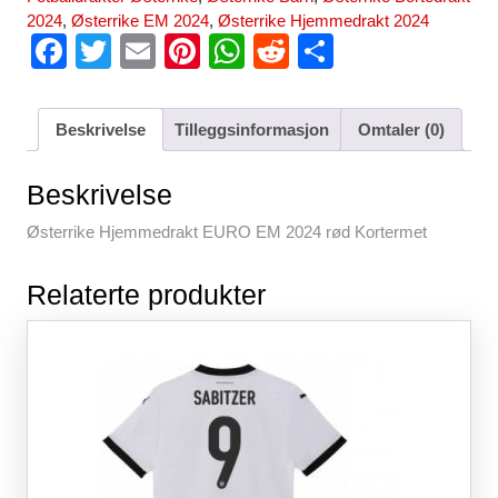
2024
,
Østerrike EM 2024
,
Østerrike Hjemmedrakt 2024
F
T
E
Pi
W
R
S
a
wi
m
nt
h
e
h
c
tt
ail
er
at
d
ar
Beskrivelse
Tilleggsinformasjon
Omtaler (0)
e
er
e
s
di
e
b
st
A
t
Beskrivelse
o
p
Østerrike Hjemmedrakt EURO EM 2024 rød Kortermet
o
p
Relaterte produkter
k