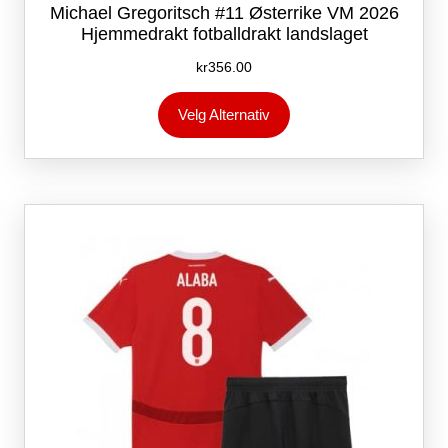
Michael Gregoritsch #11 Østerrike VM 2026
Hjemmedrakt fotballdrakt landslaget
kr
356.00
Dette
Velg Alternativ
produktet
har
flere
varianter.
Alternativene
kan
velges
på
produktsiden