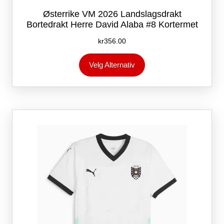
Østerrike VM 2026 Landslagsdrakt
Bortedrakt Herre David Alaba #8 Kortermet
kr
356.00
Dette
Velg Alternativ
produktet
har
flere
varianter.
Alternativene
kan
velges
på
produktsiden