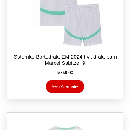
Østerrike Bortedrakt EM 2024 hvit drakt barn
Marcel Sabitzer 9
kr
359.00
Dette
Velg Alternativ
produktet
har
flere
varianter.
Alternativene
kan
velges