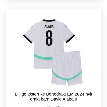
varianter.
Alternativene
kan
velges
på
produktsiden
Billige Østerrike Bortedrakt EM 2024 hvit
drakt barn David Alaba 8