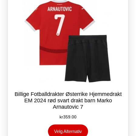
velges
på
produktsiden
Billige Fotballdrakter Østerrike Hjemmedrakt
EM 2024 rød svart drakt barn Marko
Arnautovic 7
kr
359.00
Dette
Velg Alternativ
produktet