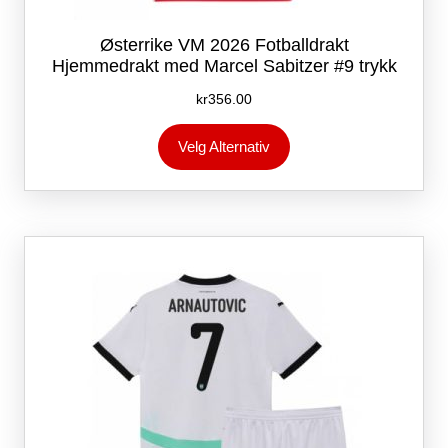
Østerrike VM 2026 Fotballdrakt
Hjemmedrakt med Marcel Sabitzer #9 trykk
kr
356.00
Dette
Velg Alternativ
produktet
har
flere
varianter.
Alternativene
kan
velges
på
produktsiden