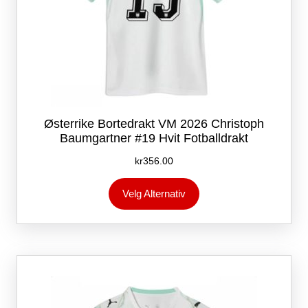
Østerrike Bortedrakt VM 2026 Christoph
Baumgartner #19 Hvit Fotballdrakt
kr
356.00
Dette
Velg Alternativ
produktet
har
flere
varianter.
Alternativene
kan
velges
på