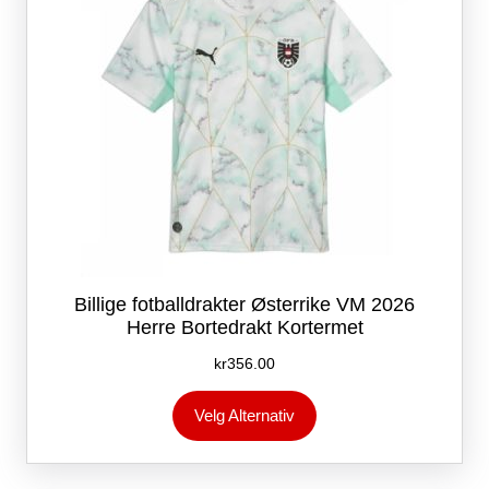
produktsiden
Billige fotballdrakter Østerrike VM 2026
Herre Bortedrakt Kortermet
kr
356.00
Dette
Velg Alternativ
produktet
har
flere