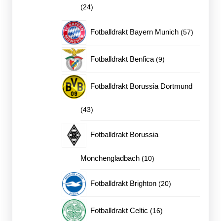
24
24
produkter
57
Fotballdrakt Bayern Munich
57
produkter
9
Fotballdrakt Benfica
9
produkter
Fotballdrakt Borussia Dortmund
43
43
produkter
Fotballdrakt Borussia
10
Monchengladbach
10
produkter
20
Fotballdrakt Brighton
20
produkter
16
Fotballdrakt Celtic
16