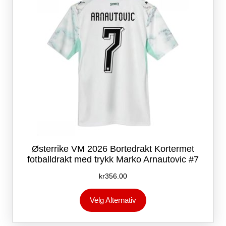
på
produktsiden
Østerrike VM 2026 Bortedrakt Kortermet
fotballdrakt med trykk Marko Arnautovic #7
kr
356.00
Dette
Velg Alternativ
produktet
har
flere