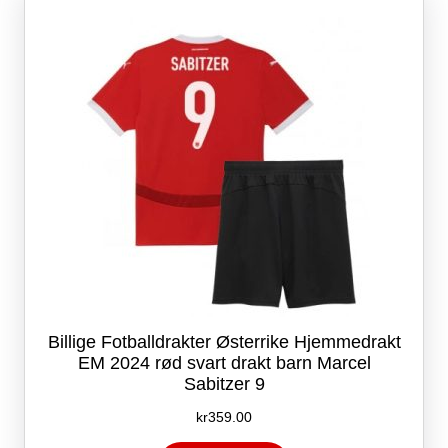
kan
velges
på
produktsiden
Billige Fotballdrakter Østerrike Hjemmedrakt
EM 2024 rød svart drakt barn Marcel
Sabitzer 9
kr
359.00
Dette