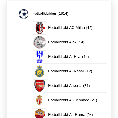
velges
på
1814
Fotballklubber
1814
produktsiden
produkter
42
Fotballdrakt AC Milan
42
produkter
14
Fotballdrakt Ajax
14
produkter
14
Fotballdrakt Al-Hilal
14
produkter
12
Fotballdrakt Al-Nassr
12
produkter
81
Fotballdrakt Arsenal
81
produkter
21
Fotballdrakt AS Monaco
21
produkter
24
Fotballdrakt As Roma
24