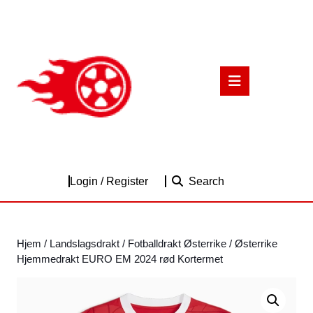
Skip
to
content
Skip
to
Open
content
Button
Login
Login / Register
Search
/
Register
Hjem
/
Landslagsdrakt
/
Fotballdrakt Østerrike
/ Østerrike
Hjemmedrakt EURO EM 2024 rød Kortermet