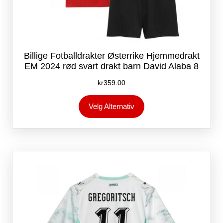
Billige Fotballdrakter Østerrike Hjemmedrakt
EM 2024 rød svart drakt barn David Alaba 8
kr
359.00
Dette
Velg Alternativ
produktet
har
flere
varianter.
Alternativene
kan
velges
på
produktsiden