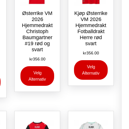
Østerrike VM
Kjøp Østerrike
2026
VM 2026
Hjemmedrakt
Hjemmedrakt
Christoph
Fotballdrakt
Baumgartner
Herre rød
#19 rød og
svart
svart
kr
356.00
kr
356.00
Dette
Velg
Dette
produktet
Velg
Alternativ
Dette
produktet
har
Alternativ
produktet
har
flere
har
flere
varianter.
flere
varianter.
Alternative
varianter.
Alternativene
kan
Alternativene
kan
velges
kan
velges
på
velges
på
produktsid
på
produktsiden