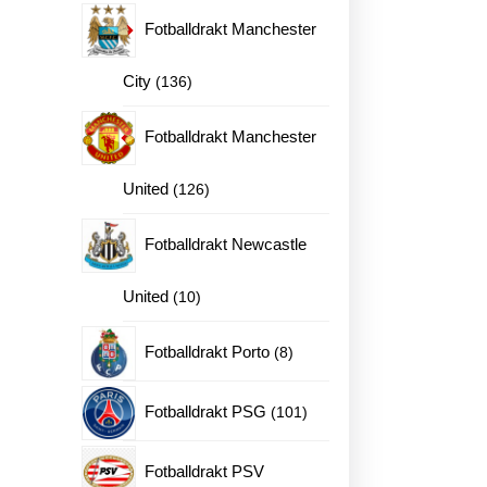
produkter
Fotballdrakt Manchester
136
City
136
produkter
Fotballdrakt Manchester
126
United
126
produkter
Fotballdrakt Newcastle
10
United
10
produkter
8
Fotballdrakt Porto
8
produkter
101
Fotballdrakt PSG
101
ne
produkter
Fotballdrakt PSV