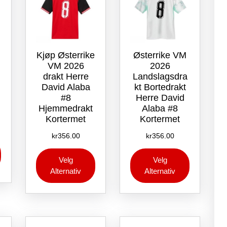
produktsiden
Kjøp Østerrike
Østerrike VM
VM 2026
2026
drakt Herre
Landslagsdra
David Alaba
kt Bortedrakt
#8
Herre David
Hjemmedrakt
Alaba #8
Kortermet
Kortermet
kr
356.00
kr
356.00
Dette
Dette
Dette
produktet
Velg
Velg
produktet
produktet
har
Alternativ
Alternativ
har
har
flere
flere
flere
varianter.
varianter.
varianter.
Alternativene
Alternativene
Alternative
kan
kan
kan
velges