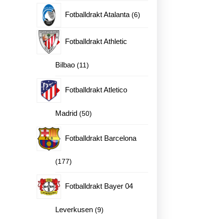
produkter
6
Fotballdrakt Atalanta
6
produkter
Fotballdrakt Athletic
11
Bilbao
11
produkter
Fotballdrakt Atletico
50
Madrid
50
rt drakt barn David Alaba 8 antall
produkter
Fotballdrakt Barcelona
177
177
produkter
Fotballdrakt Bayer 04
9
Leverkusen
9