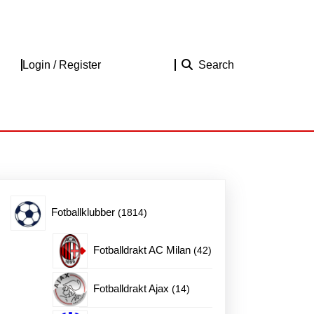
Login
Login / Register
Search
/
Register
1814
Fotballklubber
1814
produkter
42
Fotballdrakt AC Milan
42
produkter
14
Fotballdrakt Ajax
14