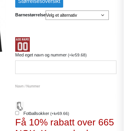
Størrelsesoversikt
Barnestørrelse
Med eget navn og nummer
kr
59.68
(
+
)
Navn / Nummer
Fotballsokker
kr
69.66
(
+
)
Få 10% rabatt over 665