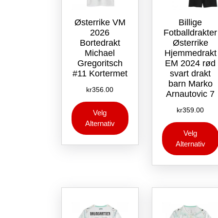
Østerrike VM
Billige
2026
Fotballdrakter
Bortedrakt
Østerrike
Michael
Hjemmedrakt
Gregoritsch
EM 2024 rød
#11 Kortermet
svart drakt
barn Marko
kr
356.00
Arnautovic 7
Dette
kr
359.00
Velg
produktet
Alternativ
har
Velg
flere
Alternativ
varianter.
Alternativene
kan
velges
på
produktsiden