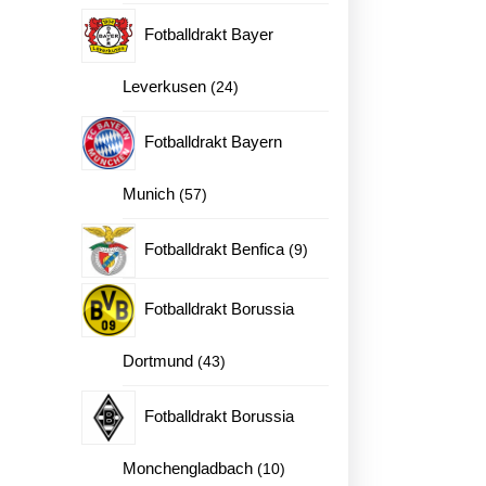
produkter
Fotballdrakt Bayer
24
Leverkusen
24
produkter
Fotballdrakt Bayern
57
Munich
57
produkter
9
Fotballdrakt Benfica
9
produkter
Fotballdrakt Borussia
43
Dortmund
43
produkter
Fotballdrakt Borussia
10
Monchengladbach
10