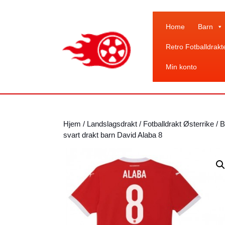
Skip
to
content
Home
Barn
Skip
Retro Fotballdrakt
to
content
Min konto
Hjem
/
Landslagsdrakt
/
Fotballdrakt Østerrike
/ B
svart drakt barn David Alaba 8