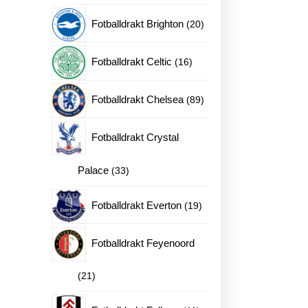
produkter
20
Fotballdrakt Brighton
20
produkter
16
Fotballdrakt Celtic
16
produkter
89
Fotballdrakt Chelsea
89
produkter
Fotballdrakt Crystal
33
Palace
33
produkter
19
Fotballdrakt Everton
19
ne
produkter
Fotballdrakt Feyenoord
en
21
21
produkter