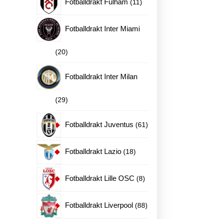
11
Fotballdrakt Fulham
11
produkter
Fotballdrakt Inter Miami
20
20
produkter
Fotballdrakt Inter Milan
29
29
produkter
61
Fotballdrakt Juventus
61
produkter
18
Fotballdrakt Lazio
18
ne
produkter
8
Fotballdrakt Lille OSC
8
produkter
en
88
Fotballdrakt Liverpool
88