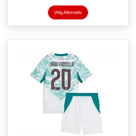
Dette
Velg Alternativ
produktet
har
flere
varianter.
Alternativene
kan
velges
på
produktsiden