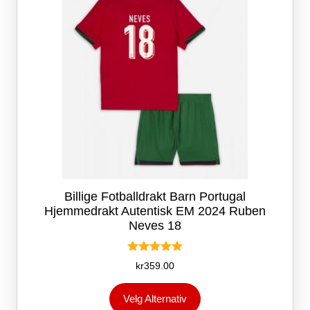
produktsiden
Billige Fotballdrakt Barn Portugal
Hjemmedrakt Autentisk EM 2024 Ruben
Neves 18
Vurdert
kr
359.00
5.00
av 5
Dette
Velg Alternativ
produktet