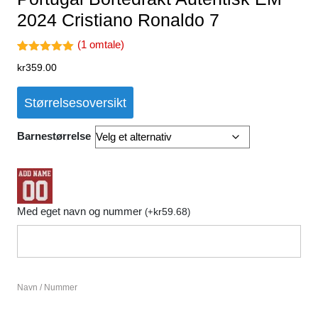
2024 Cristiano Ronaldo 7
(
1
omtale)
Vurdert
1
kr
359.00
5.00
av 5
basert på
kundevurder
Størrelsesoversikt
ing
Barnestørrelse
Med eget navn og nummer
kr
59.68
(
+
)
Navn / Nummer