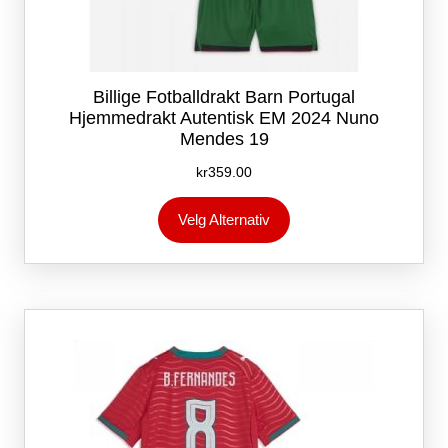
Billige Fotballdrakt Barn Portugal
Hjemmedrakt Autentisk EM 2024 Nuno
Mendes 19
kr
359.00
Dette
Velg Alternativ
produktet
har
flere
varianter.
Alternativene
kan
velges
på
produktsiden