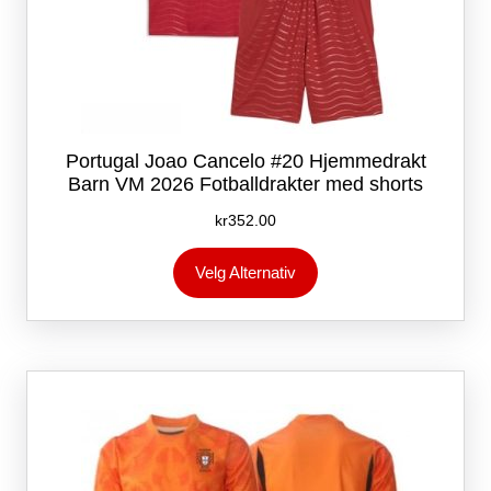
Portugal Joao Cancelo #20 Hjemmedrakt
Barn VM 2026 Fotballdrakter med shorts
kr
352.00
Dette
Velg Alternativ
produktet
har
flere
varianter.
Alternativene
kan
velges
på
produktsiden