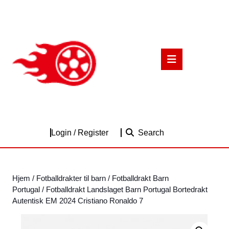
Skip
to
content
Skip
to
Open
content
Button
Login
Login / Register
Search
/
Register
Hjem
/
Fotballdrakter til barn
/
Fotballdrakt Barn
Portugal
/ Fotballdrakt Landslaget Barn Portugal Bortedrakt
Autentisk EM 2024 Cristiano Ronaldo 7