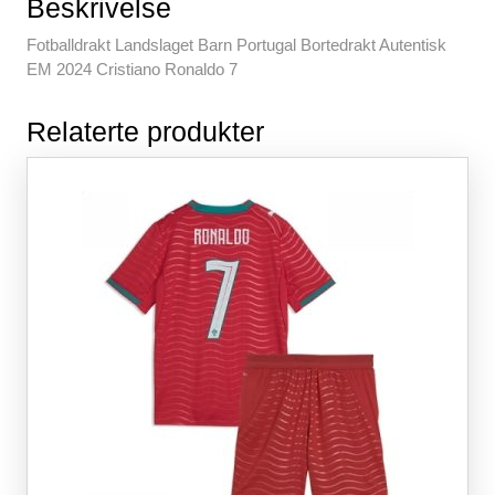
b
st
A
t
Beskrivelse
o
p
Fotballdrakt Landslaget Barn Portugal Bortedrakt Autentisk
o
p
EM 2024 Cristiano Ronaldo 7
k
Relaterte produkter