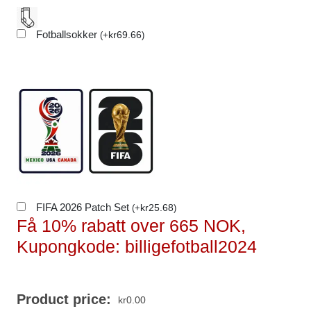
Fotballsokker
kr
69.66
(
+
)
FIFA 2026 Patch Set
kr
25.68
(
+
)
Få 10% rabatt over 665 NOK,
Kupongkode: billigefotball2024
Product price:
kr
0.00