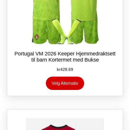
Portugal VM 2026 Keeper Hjemmedraktsett
til barn Kortermet med Bukse
kr
428.69
Dette
Velg Alternativ
produktet
har
flere
varianter.
Alternativene
kan
velges
på