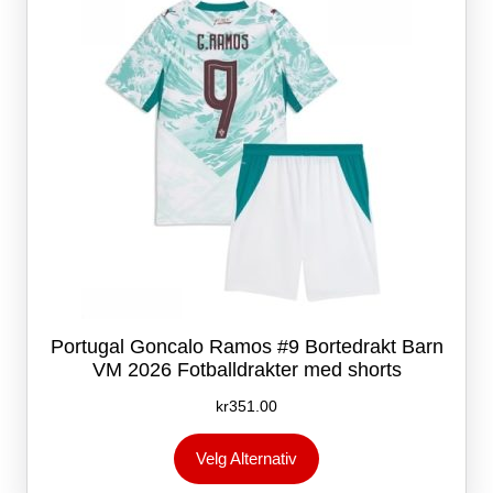
velges
på
produktsiden
Portugal Goncalo Ramos #9 Bortedrakt Barn
VM 2026 Fotballdrakter med shorts
kr
351.00
Dette
Velg Alternativ
produktet
har