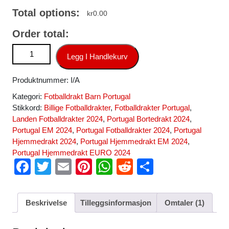
Total options:
kr
0.00
Order total:
Fotballdrakt Landslaget Barn Portugal Bortedrakt Autentisk
Legg I Handlekurv
EM 2024 Cristiano Ronaldo 7 antall
Produktnummer:
I/A
Kategori:
Fotballdrakt Barn Portugal
Stikkord:
Billige Fotballdrakter
,
Fotballdrakter Portugal
,
Landen Fotballdrakter 2024
,
Portugal Bortedrakt 2024
,
Portugal EM 2024
,
Portugal Fotballdrakter 2024
,
Portugal
Hjemmedrakt 2024
,
Portugal Hjemmedrakt EM 2024
,
Portugal Hjemmedrakt EURO 2024
F
T
E
Pi
W
R
S
a
wi
m
nt
h
e
h
c
tt
ail
er
at
d
ar
Beskrivelse
Tilleggsinformasjon
Omtaler (1)
e
er
e
s
di
e