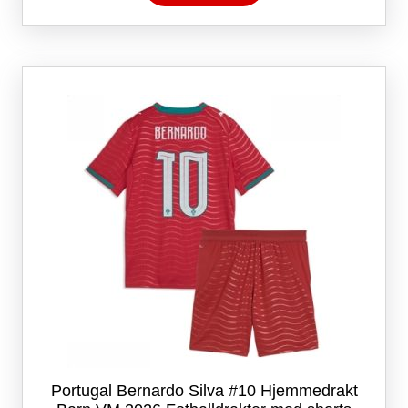
har
flere
varianter.
Alternativene
kan
velges
på
produktsiden
Portugal Bernardo Silva #10 Hjemmedrakt