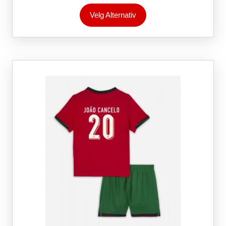
Dette
Velg Alternativ
produktet
har
flere
varianter.
Alternativene
kan
velges
på
produktsiden