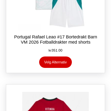
Portugal Rafael Leao #17 Bortedrakt Barn
VM 2026 Fotballdrakter med shorts
kr
351.00
Dette
Velg Alternativ
produktet
har
flere
varianter.
Alternativene
kan
velges
på
produktsiden