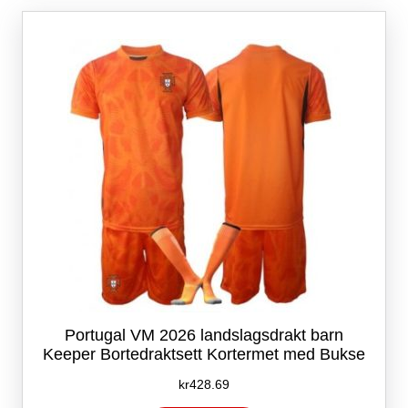
Alternativene
kan
velges
på
produktsiden
Portugal VM 2026 landslagsdrakt barn
Keeper Bortedraktsett Kortermet med Bukse
kr
428.69