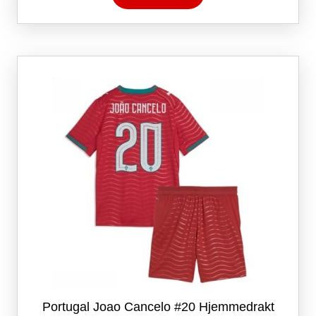
har
flere
varianter.
Alternativene
kan
velges
på
produktsiden
Portugal Joao Cancelo #20 Hjemmedrakt