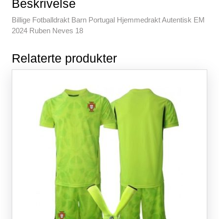
b
st
A
t
Beskrivelse
o
p
Billige Fotballdrakt Barn Portugal Hjemmedrakt Autentisk EM
o
p
2024 Ruben Neves 18
k
Relaterte produkter