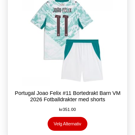
på
produktsiden
Portugal Joao Felix #11 Bortedrakt Barn VM
2026 Fotballdrakter med shorts
kr
351.00
Dette
Velg Alternativ
produktet
har