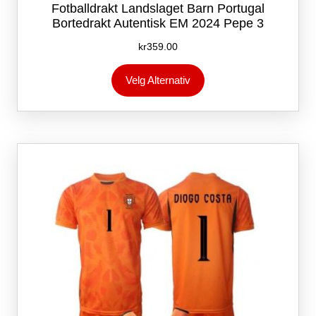
Fotballdrakt Landslaget Barn Portugal
Bortedrakt Autentisk EM 2024 Pepe 3
kr
359.00
Dette
Velg Alternativ
produktet
har
flere
varianter.
Alternativene
kan
velges
på
produktsiden