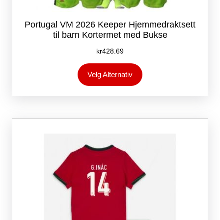
Portugal VM 2026 Keeper Hjemmedraktsett
til barn Kortermet med Bukse
kr
428.69
Dette
Velg Alternativ
produktet
har
flere
varianter.
Alternativene
kan
velges
på
produktsiden