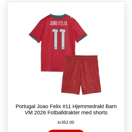
Alternativene
kan
velges
på
produktsiden
Portugal Joao Felix #11 Hjemmedrakt Barn
VM 2026 Fotballdrakter med shorts
kr
352.00
Dette