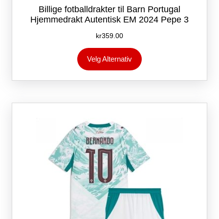
Billige fotballdrakter til Barn Portugal
Hjemmedrakt Autentisk EM 2024 Pepe 3
kr
359.00
Dette
Velg Alternativ
produktet
har
flere
varianter.
Alternativene
kan
velges
på
produktsiden