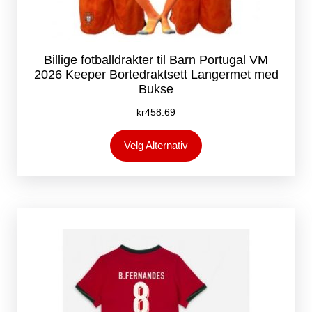
Billige fotballdrakter til Barn Portugal VM
2026 Keeper Bortedraktsett Langermet med
Bukse
kr
458.69
Dette
Velg Alternativ
produktet
har
flere
varianter.
Alternativene
kan
velges
på
produktsiden