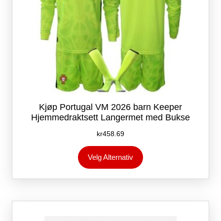
Kjøp Portugal VM 2026 barn Keeper
Hjemmedraktsett Langermet med Bukse
kr
458.69
Dette
Velg Alternativ
produktet
har
flere
varianter.
Alternativene
kan