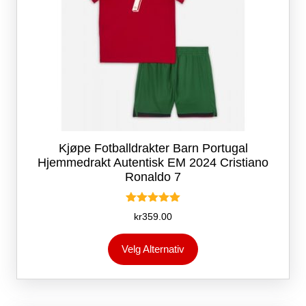
Kjøpe Fotballdrakter Barn Portugal
Hjemmedrakt Autentisk EM 2024 Cristiano
Ronaldo 7
Vurdert
kr
359.00
5.00
av 5
Dette
Velg Alternativ
produktet
har
flere
varianter.