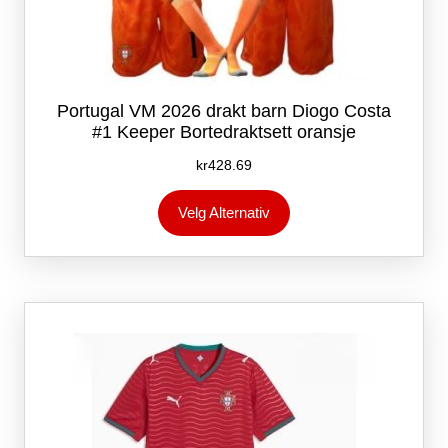
Portugal VM 2026 drakt barn Diogo Costa
#1 Keeper Bortedraktsett oransje
kr
428.69
Dette
Velg Alternativ
produktet
har
flere
varianter.
Alternativene
kan
velges
på
produktsiden