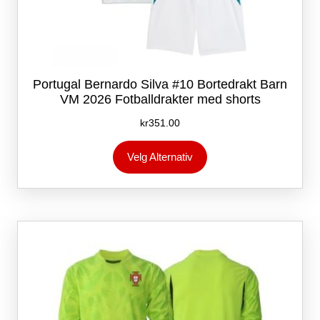
Portugal Bernardo Silva #10 Bortedrakt Barn
VM 2026 Fotballdrakter med shorts
kr
351.00
Dette
Velg Alternativ
produktet
har
flere
varianter.
Alternativene
kan
velges
på
produktsiden