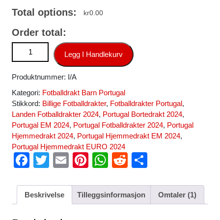
Total options:
kr
0.00
Order total:
Billige Fotballdrakt Barn Portugal Hjemmedrakt Autentisk EM
Legg I Handlekurv
2024 Ruben Neves 18 antall
Produktnummer:
I/A
Kategori:
Fotballdrakt Barn Portugal
Stikkord:
Billige Fotballdrakter
,
Fotballdrakter Portugal
,
Landen Fotballdrakter 2024
,
Portugal Bortedrakt 2024
,
Portugal EM 2024
,
Portugal Fotballdrakter 2024
,
Portugal
Hjemmedrakt 2024
,
Portugal Hjemmedrakt EM 2024
,
Portugal Hjemmedrakt EURO 2024
F
T
E
Pi
W
R
S
a
wi
m
nt
h
e
h
c
tt
ail
er
at
d
ar
Beskrivelse
Tilleggsinformasjon
Omtaler (1)
e
er
e
s
di
e