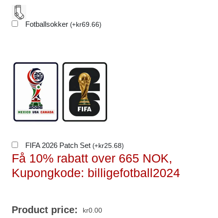
Fotballsokker
kr
69.66
(
+
)
FIFA 2026 Patch Set
kr
25.68
(
+
)
Få 10% rabatt over 665 NOK,
Kupongkode: billigefotball2024
Product price:
kr
0.00