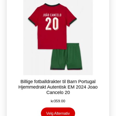
velges
på
produktsiden
Billige fotballdrakter til Barn Portugal
Hjemmedrakt Autentisk EM 2024 Joao
Cancelo 20
kr
359.00
Dette
Velg Alternativ
produktet