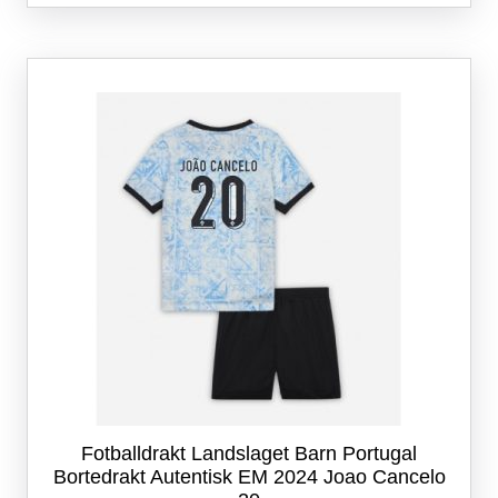
flere
varianter.
Alternativene
kan
velges
på
produktsiden
Fotballdrakt Landslaget Barn Portugal
Bortedrakt Autentisk EM 2024 Joao Cancelo