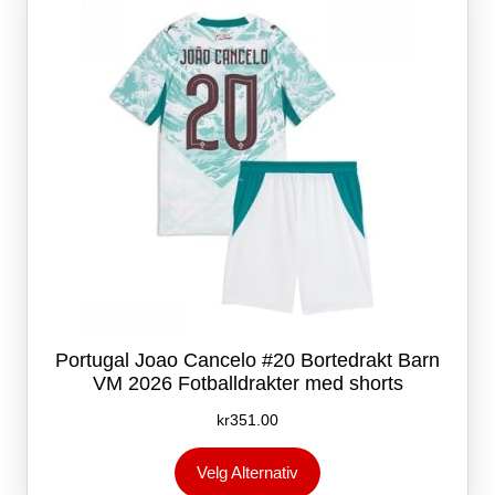
velges
på
produktsiden
Portugal Joao Cancelo #20 Bortedrakt Barn
VM 2026 Fotballdrakter med shorts
kr
351.00
Dette
Velg Alternativ
produktet