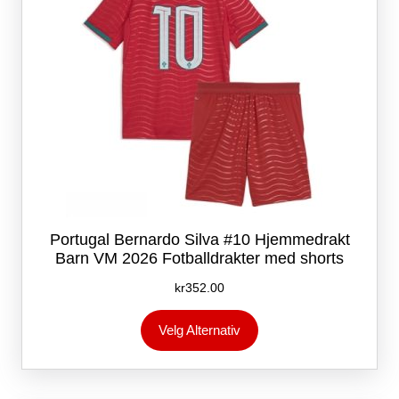
produktsiden
Portugal Bernardo Silva #10 Hjemmedrakt
Barn VM 2026 Fotballdrakter med shorts
kr
352.00
Dette
Velg Alternativ
produktet
har
flere
varianter.