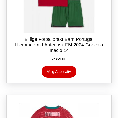
Billige Fotballdrakt Barn Portugal
Hjemmedrakt Autentisk EM 2024 Goncalo
Inacio 14
kr
359.00
Dette
Velg Alternativ
produktet
har
flere
varianter.
Alternativene
kan
velges
på