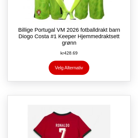
Billige Portugal VM 2026 fotballdrakt barn
Diogo Costa #1 Keeper Hjemmedraktsett
grønn
kr
428.69
Dette
Velg Alternativ
produktet
har
flere
varianter.
Alternativene
kan
velges
på
produktsiden