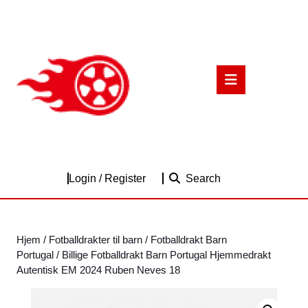
Skip
to
content
Skip
to
Open
content
Button
Login
Login / Register
Search
/
Register
Hjem
/
Fotballdrakter til barn
/
Fotballdrakt Barn
Portugal
/ Billige Fotballdrakt Barn Portugal Hjemmedrakt
Autentisk EM 2024 Ruben Neves 18