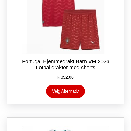
Portugal Hjemmedrakt Barn VM 2026
Fotballdrakter med shorts
kr
352.00
Dette
Velg Alternativ
produktet
har
flere
varianter.
Alternativene
kan
velges