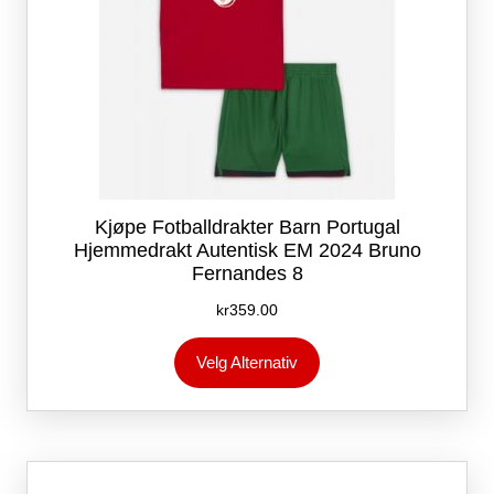
Kjøpe Fotballdrakter Barn Portugal
Hjemmedrakt Autentisk EM 2024 Bruno
Fernandes 8
kr
359.00
Dette
Velg Alternativ
produktet
har
flere
varianter.
Alternativene
kan