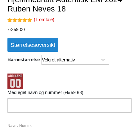
Ruben Neves 18
(
1
omtale)
Vurdert
1
kr
359.00
5.00
av 5
basert på
kundevurder
Størrelsesoversikt
ing
Barnestørrelse
Med eget navn og nummer
kr
59.68
(
+
)
Navn / Nummer