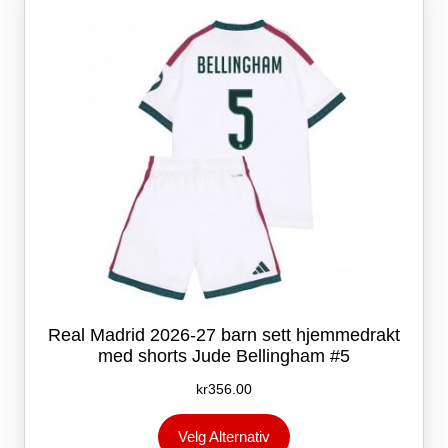
kan
velges
på
produktsiden
Real Madrid 2026-27 barn sett hjemmedrakt
med shorts Jude Bellingham #5
kr
356.00
Dette
Velg Alternativ
produktet