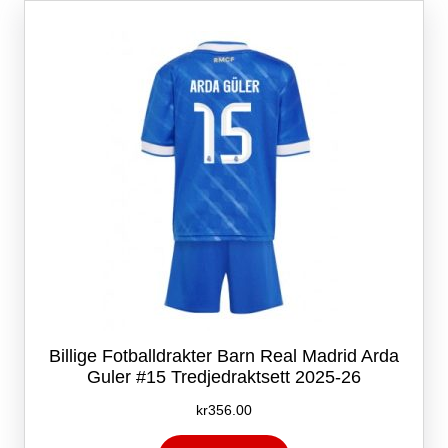
Alternativene
kan
velges
på
produktsiden
Billige Fotballdrakter Barn Real Madrid Arda
Guler #15 Tredjedraktsett 2025-26
kr
356.00
Dette