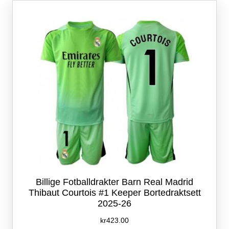
Alternativene
kan
velges
på
produktsiden
Billige Fotballdrakter Barn Real Madrid
Thibaut Courtois #1 Keeper Bortedraktsett
2025-26
kr
423.00