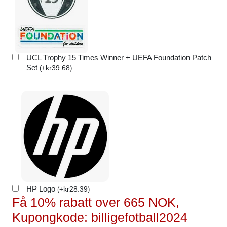
UCL Trophy 15 Times Winner + UEFA Foundation Patch
Set
kr
39.68
(
+
)
HP Logo
kr
28.39
(
+
)
Få 10% rabatt over 665 NOK,
Kupongkode: billigefotball2024