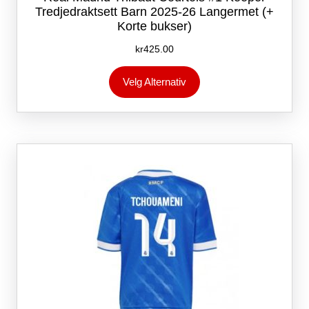
Tredjedraktsett Barn 2025-26 Langermet (+
Korte bukser)
kr
425.00
Dette
Velg Alternativ
produktet
har
flere
varianter.
Alternativene
kan
velges
på
produktsiden