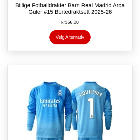
Billige Fotballdrakter Barn Real Madrid Arda
Guler #15 Bortedraktsett 2025-26
kr
356.00
Dette
Velg Alternativ
produktet
har
flere
varianter.
Alternativene
kan
velges
på
produktsiden