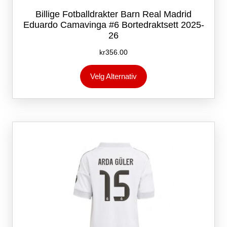
Billige Fotballdrakter Barn Real Madrid
Eduardo Camavinga #6 Bortedraktsett 2025-
26
kr
356.00
Dette
Velg Alternativ
produktet
har
flere
varianter.
Alternativene
kan
velges
på
produktsiden