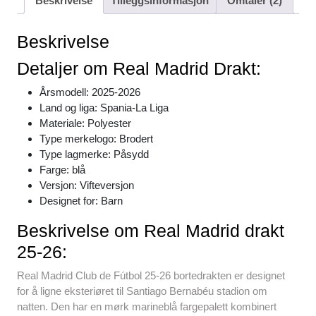
Beskrivelse
Tilleggsinformasjon
Omtaler (2)
e
er
e
s
di
e
b
st
A
t
Beskrivelse
o
p
Detaljer om Real Madrid Drakt:
o
p
Årsmodell: 2025-2026
k
Land og liga: Spania-La Liga
Materiale: Polyester
Type merkelogo: Brodert
Type lagmerke: Påsydd
Farge: blå
Versjon: Vifteversjon
Designet for: Barn
Beskrivelse om Real Madrid drakt
25-26:
Real Madrid Club de Fútbol 25-26 bortedrakten er designet
for å ligne eksteriøret til Santiago Bernabéu stadion om
natten. Den har en mørk marineblå fargepalett kombinert