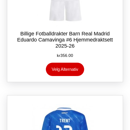
Billige Fotballdrakter Barn Real Madrid
Eduardo Camavinga #6 Hjemmedraktsett
2025-26
kr
356.00
Dette
Velg Alternativ
produktet
har
flere
varianter.
Alternativene
kan
velges
på
produktsiden