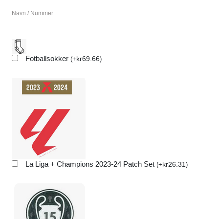
Navn / Nummer
Fotballsokker
kr
69.66
(
+
)
La Liga + Champions 2023-24 Patch Set
kr
26.31
(
+
)