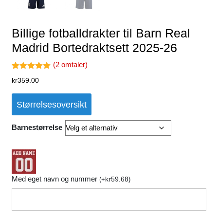
Billige fotballdrakter til Barn Real
Madrid Bortedraktsett 2025-26
(
2
omtaler)
Vurdert
2
kr
359.00
5.00
av 5
basert på
kundevurder
Størrelsesoversikt
inger
Barnestørrelse
Med eget navn og nummer
kr
59.68
(
+
)