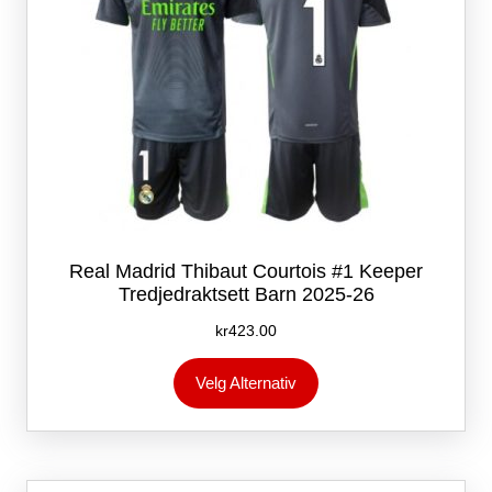
Real Madrid Thibaut Courtois #1 Keeper
Tredjedraktsett Barn 2025-26
kr
423.00
Dette
Velg Alternativ
produktet
har
flere
varianter.
Alternativene