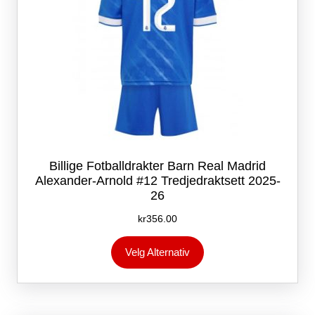
Billige Fotballdrakter Barn Real Madrid
Alexander-Arnold #12 Tredjedraktsett 2025-
26
kr
356.00
Dette
Velg Alternativ
produktet
har
flere
varianter.