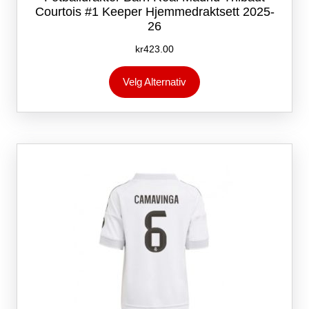
Courtois #1 Keeper Hjemmedraktsett 2025-
26
kr
423.00
Dette
Velg Alternativ
produktet
har
flere
varianter.
Alternativene
kan
velges
på
produktsiden