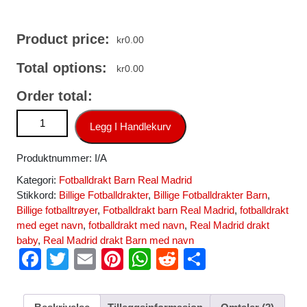
Product price:
kr
0.00
Total options:
kr
0.00
Order total:
Billige fotballdrakter til Barn Real Madrid Bortedraktsett 2025-
Legg I Handlekurv
26 antall
Produktnummer:
I/A
Kategori:
Fotballdrakt Barn Real Madrid
Stikkord:
Billige Fotballdrakter
,
Billige Fotballdrakter Barn
,
Billige fotballtrøyer
,
Fotballdrakt barn Real Madrid
,
fotballdrakt
med eget navn
,
fotballdrakt med navn
,
Real Madrid drakt
baby
,
Real Madrid drakt Barn med navn
F
T
E
Pi
W
R
S
a
wi
m
nt
h
e
h
c
tt
ail
er
at
d
ar