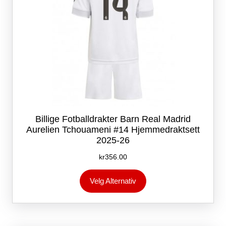
Billige Fotballdrakter Barn Real Madrid
Aurelien Tchouameni #14 Hjemmedraktsett
2025-26
kr
356.00
Dette
Velg Alternativ
produktet
har
flere
varianter.