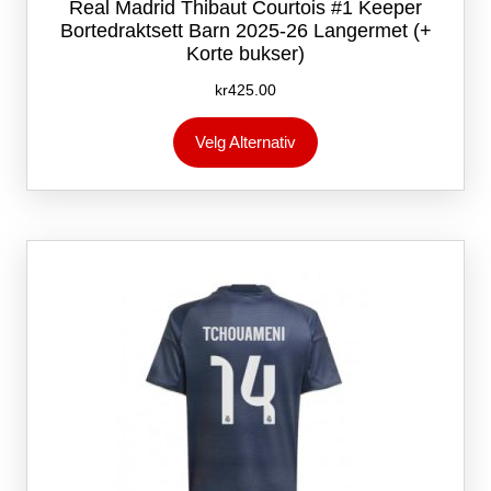
Real Madrid Thibaut Courtois #1 Keeper
Bortedraktsett Barn 2025-26 Langermet (+
Korte bukser)
kr
425.00
Dette
Velg Alternativ
produktet
har
flere
varianter.
Alternativene
kan
velges
på
produktsiden