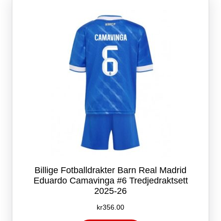
kan
velges
på
produktsiden
Billige Fotballdrakter Barn Real Madrid
Eduardo Camavinga #6 Tredjedraktsett
2025-26
kr
356.00