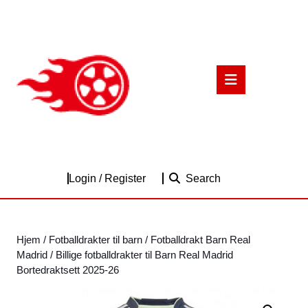
Skip
to
content
Skip
to
Open
content
Button
Login
Login / Register
Search
/
Register
Hjem
/
Fotballdrakter til barn
/
Fotballdrakt Barn Real
Madrid
/ Billige fotballdrakter til Barn Real Madrid
Bortedraktsett 2025-26