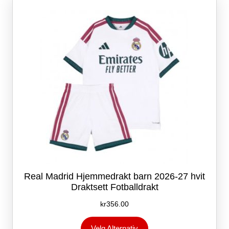
kan
velges
på
produktsiden
Real Madrid Hjemmedrakt barn 2026-27 hvit
Draktsett Fotballdrakt
kr
356.00
Dette
Velg Alternativ