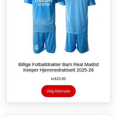
Billige Fotballdrakter Barn Real Madrid
Keeper Hjemmedraktsett 2025-26
kr
423.00
Dette
Velg Alternativ
produktet
har
flere
varianter.
Alternativene