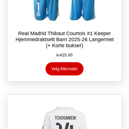
Real Madrid Thibaut Courtois #1 Keeper
Hjemmedraktsett Barn 2025-26 Langermet
(+ Korte bukser)
kr
425.00
Dette
Velg Alternativ
produktet
har
flere
varianter.
Alternativene
kan
velges
på
produktsiden