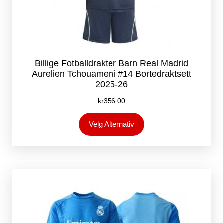
Billige Fotballdrakter Barn Real Madrid
Aurelien Tchouameni #14 Bortedraktsett
2025-26
kr
356.00
Dette
Velg Alternativ
produktet
har
flere
varianter.
Alternativene
kan
velges
på
produktsiden