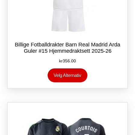
Billige Fotballdrakter Barn Real Madrid Arda
Guler #15 Hjemmedraktsett 2025-26
kr
356.00
Dette
Velg Alternativ
produktet
har
flere
varianter.
Alternativene
kan
velges
på
produktsiden