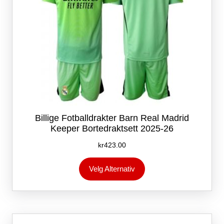
Billige Fotballdrakter Barn Real Madrid
Keeper Bortedraktsett 2025-26
kr
423.00
Dette
Velg Alternativ
produktet
har
flere
varianter.
Alternativene