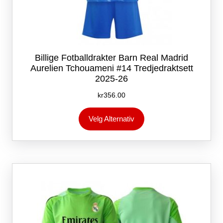
Billige Fotballdrakter Barn Real Madrid
Aurelien Tchouameni #14 Tredjedraktsett
2025-26
kr
356.00
Dette
Velg Alternativ
produktet
har
flere
varianter.
Alternativene
kan
velges
på
produktsiden