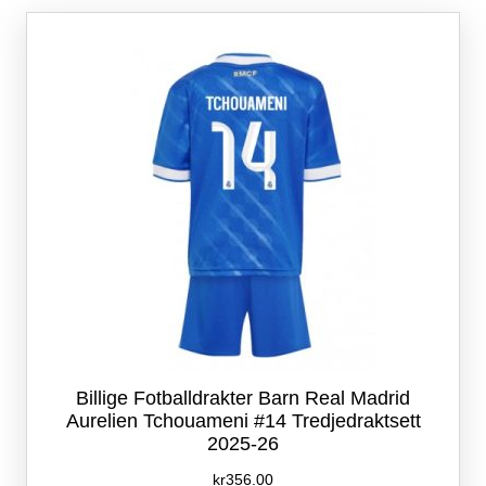
Alternativene
kan
velges
på
produktsiden
Billige Fotballdrakter Barn Real Madrid
Aurelien Tchouameni #14 Tredjedraktsett
2025-26
kr
356.00