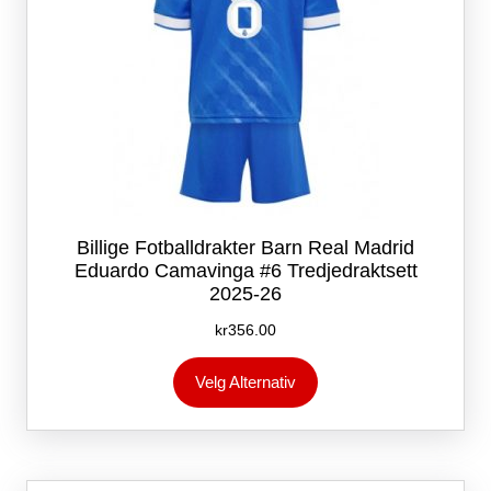
Billige Fotballdrakter Barn Real Madrid
Eduardo Camavinga #6 Tredjedraktsett
2025-26
kr
356.00
Dette
Velg Alternativ
produktet
har
flere
varianter.
Alternativene