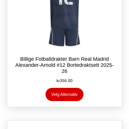
Billige Fotballdrakter Barn Real Madrid
Alexander-Arnold #12 Bortedraktsett 2025-
26
kr
356.00
Dette
Velg Alternativ
produktet
har
flere
varianter.
Alternativene
kan