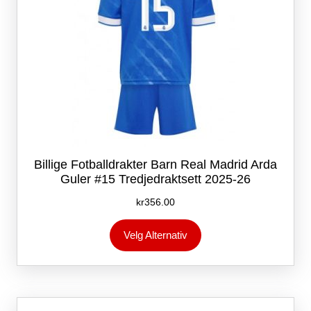
Billige Fotballdrakter Barn Real Madrid Arda
Guler #15 Tredjedraktsett 2025-26
kr
356.00
Dette
Velg Alternativ
produktet
har
flere
varianter.
Alternativene