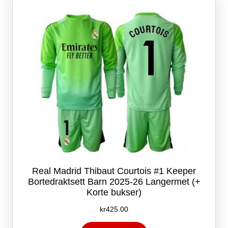
kan
velges
på
produktsiden
Real Madrid Thibaut Courtois #1 Keeper
Bortedraktsett Barn 2025-26 Langermet (+
Korte bukser)
kr
425.00
Dette