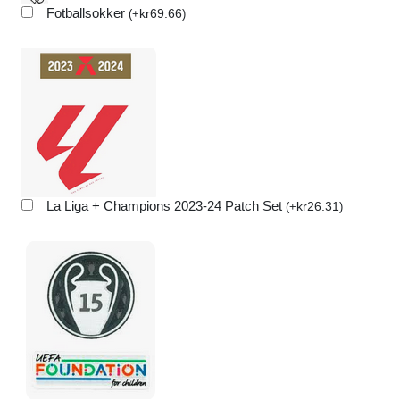
Fotballsokker
kr
69.66
(
+
)
La Liga + Champions 2023-24 Patch Set
kr
26.31
(
+
)