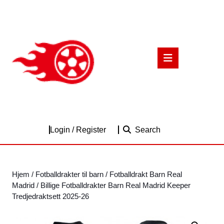
Skip
to
content
Skip
to
Open
content
Button
Login
Login / Register
Search
/
Register
Hjem
/
Fotballdrakter til barn
/
Fotballdrakt Barn Real
Madrid
/ Billige Fotballdrakter Barn Real Madrid Keeper
Tredjedraktsett 2025-26