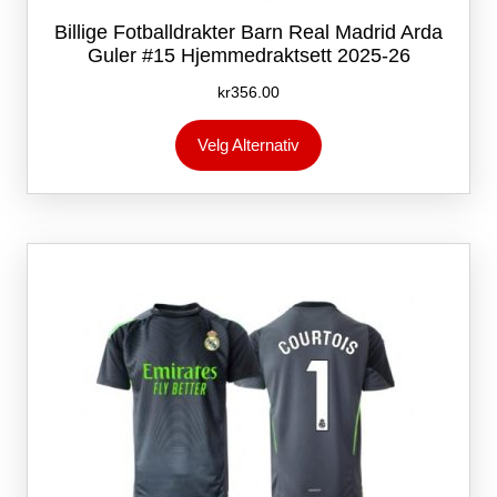
Billige Fotballdrakter Barn Real Madrid Arda
Guler #15 Hjemmedraktsett 2025-26
kr
356.00
Dette
Velg Alternativ
produktet
har
flere
varianter.
Alternativene
kan
velges
på
produktsiden