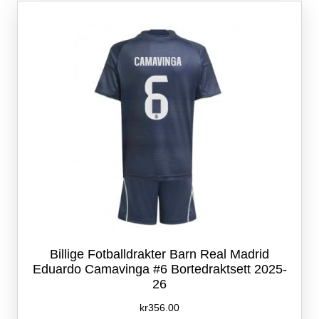
Alternativene
kan
velges
på
produktsiden
Billige Fotballdrakter Barn Real Madrid
Eduardo Camavinga #6 Bortedraktsett 2025-
26
kr
356.00