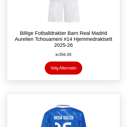
Billige Fotballdrakter Barn Real Madrid
Aurelien Tchouameni #14 Hjemmedraktsett
2025-26
kr
356.00
Dette
Velg Alternativ
produktet
har
flere
varianter.
Alternativene
kan
velges
på
produktsiden