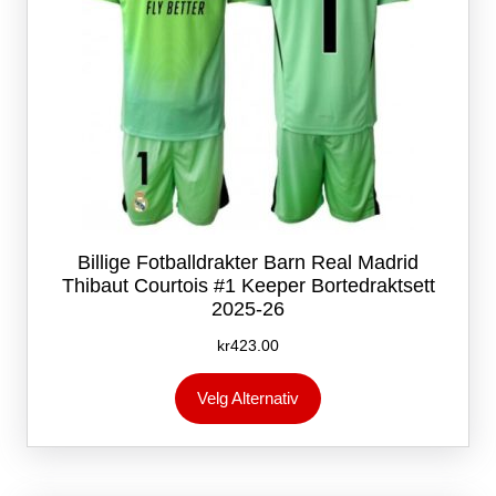
Billige Fotballdrakter Barn Real Madrid
Thibaut Courtois #1 Keeper Bortedraktsett
2025-26
kr
423.00
Dette
Velg Alternativ
produktet
har
flere
varianter.