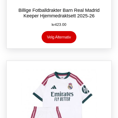
Billige Fotballdrakter Barn Real Madrid
Keeper Hjemmedraktsett 2025-26
kr
423.00
Dette
Velg Alternativ
produktet
har
flere
varianter.
Alternativene
kan
velges
på
produktsiden