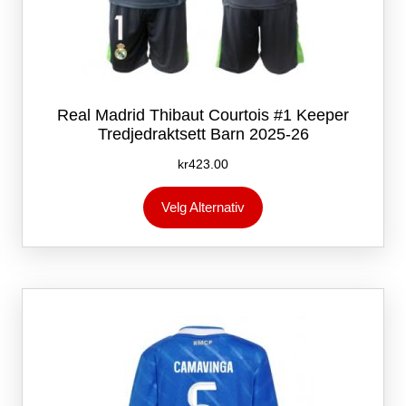
Real Madrid Thibaut Courtois #1 Keeper
Tredjedraktsett Barn 2025-26
kr
423.00
Dette
Velg Alternativ
produktet
har
flere
varianter.
Alternativene
kan
velges
på
produktsiden