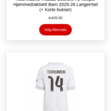
Hjemmedraktsett Barn 2025-26 Langermet
(+ Korte bukser)
kr
425.00
Dette
Velg Alternativ
produktet
har
flere
varianter.
Alternativene
kan
velges
på
produktsiden