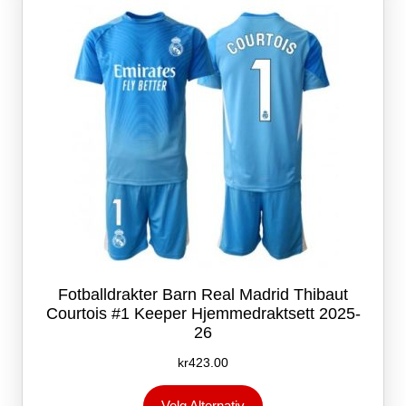
velges
på
produktsiden
Fotballdrakter Barn Real Madrid Thibaut
Courtois #1 Keeper Hjemmedraktsett 2025-
26
kr
423.00
Dette
Velg Alternativ