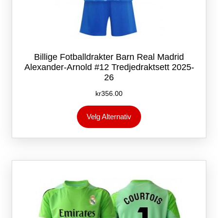
Billige Fotballdrakter Barn Real Madrid
Alexander-Arnold #12 Tredjedraktsett 2025-
26
kr
356.00
Dette
Velg Alternativ
produktet
har
flere
varianter.
Alternativene
kan
velges
på
produktsiden