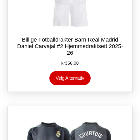
Billige Fotballdrakter Barn Real Madrid
Daniel Carvajal #2 Hjemmedraktsett 2025-
26
kr
356.00
Dette
Velg Alternativ
produktet
har
flere
varianter.
Alternativene
kan
velges
på
produktsiden