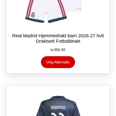
Real Madrid Hjemmedrakt barn 2026-27 hvit
Draktsett Fotballdrakt
kr
356.00
Dette
Velg Alternativ
produktet
har
flere
varianter.
Alternativene
kan
velges
på
produktsiden