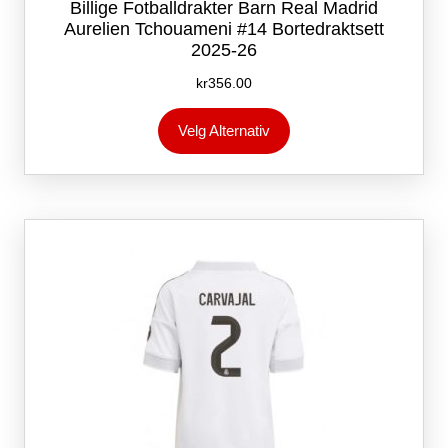
Billige Fotballdrakter Barn Real Madrid
Aurelien Tchouameni #14 Bortedraktsett
2025-26
kr
356.00
Dette
Velg Alternativ
produktet
har
flere
varianter.
Alternativene
kan
velges
på
produktsiden