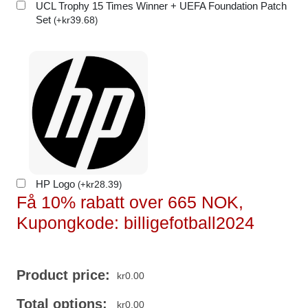
UCL Trophy 15 Times Winner + UEFA Foundation Patch
Set
kr
39.68
(
+
)
HP Logo
kr
28.39
(
+
)
Få 10% rabatt over 665 NOK,
Kupongkode: billigefotball2024
Product price:
kr
0.00
Total options:
kr
0.00