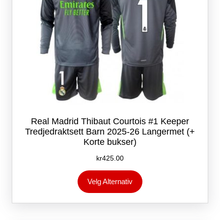
Real Madrid Thibaut Courtois #1 Keeper
Tredjedraktsett Barn 2025-26 Langermet (+
Korte bukser)
kr
425.00
Dette
Velg Alternativ
produktet
har
flere
varianter.