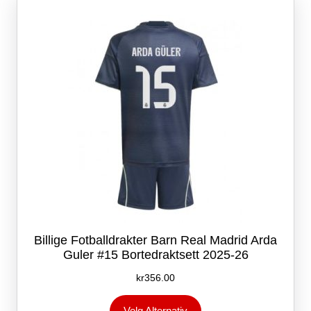
kan
velges
på
produktsiden
Billige Fotballdrakter Barn Real Madrid Arda
Guler #15 Bortedraktsett 2025-26
kr
356.00
Dette
Velg Alternativ