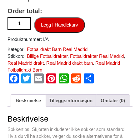
Order total:
Billige Fotballdrakter Barn Real Madrid Keeper
Legg I Handlekurv
Tredjedraktsett 2025-26 antall
Produktnummer:
I/A
Kategori:
Fotballdrakt Barn Real Madrid
Stikkord:
Billige Fotballdrakter
,
Fotballdrakter Real Madrid
,
Real Madrid drakt
,
Real Madrid drakt barn
,
Real Madrid
Fotballdrakt Barn
F
T
E
Pi
W
R
S
a
wi
m
nt
h
e
h
c
tt
ail
er
at
d
ar
Beskrivelse
Tilleggsinformasjon
Omtaler (0)
e
er
e
s
di
e
b
st
A
t
Beskrivelse
o
p
Sokkertips: Skjorten inkluderer ikke sokker som standard.
o
p
Hvis du vil ha sokker, velger du sokke alternativene for å