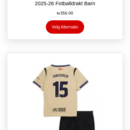
2025-26 Fotballdrakt Barn
kr
356.00
Dette
Velg Alternativ
produktet
har
flere
varianter.
Alternativene
kan
velges
på
produktsiden