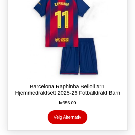
produktsiden
Barcelona Raphinha Belloli #11
Hjemmedraktsett 2025-26 Fotballdrakt Barn
kr
356.00
Dette
Velg Alternativ
produktet
har
flere