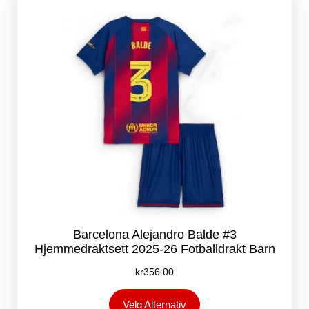
kan
velges
på
produktsiden
Barcelona Alejandro Balde #3
Hjemmedraktsett 2025-26 Fotballdrakt Barn
kr
356.00
Dette
Velg Alternativ
produktet