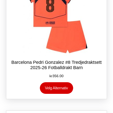
Barcelona Pedri Gonzalez #8 Tredjedraktsett
2025-26 Fotballdrakt Barn
kr
356.00
Dette
Velg Alternativ
produktet
har
flere
varianter.
Alternativene