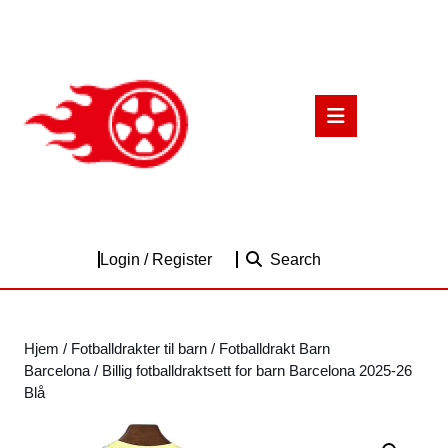
Skip
to
content
Skip
to
Open
content
Button
Login
Login / Register
Search
/
Register
Hjem
/
Fotballdrakter til barn
/
Fotballdrakt Barn
Barcelona
/ Billig fotballdraktsett for barn Barcelona 2025-26
Blå