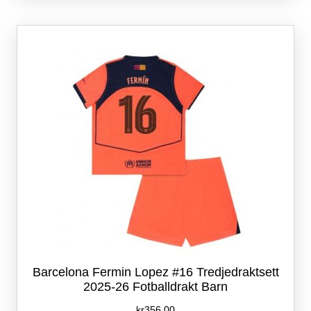
varianter.
Alternativene
kan
velges
på
produktsiden
Barcelona Fermin Lopez #16 Tredjedraktsett
2025-26 Fotballdrakt Barn
kr
356.00