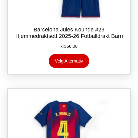
Barcelona Jules Kounde #23
Hjemmedraktsett 2025-26 Fotballdrakt Barn
kr
356.00
Dette
Velg Alternativ
produktet
har
flere
varianter.
Alternativene
kan
velges
på
produktsiden