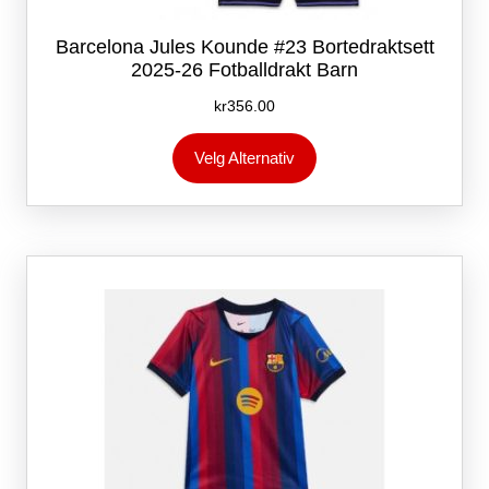
Barcelona Jules Kounde #23 Bortedraktsett
2025-26 Fotballdrakt Barn
kr
356.00
Dette
Velg Alternativ
produktet
har
flere
varianter.
Alternativene
kan
velges
på
produktsiden