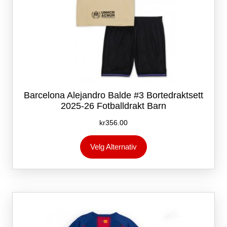
Barcelona Alejandro Balde #3 Bortedraktsett
2025-26 Fotballdrakt Barn
kr
356.00
Dette
Velg Alternativ
produktet
har
flere
varianter.
Alternativene
kan
velges
på