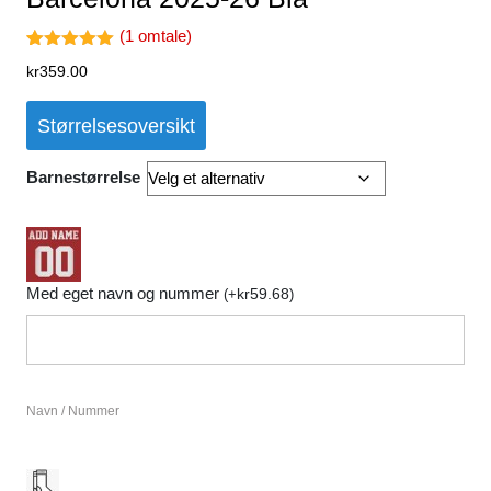
(
1
omtale)
Vurdert
1
kr
359.00
5.00
av 5
basert på
kundevurder
Størrelsesoversikt
ing
Barnestørrelse
Med eget navn og nummer
kr
59.68
(
+
)
Navn / Nummer