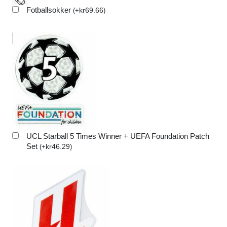
Fotballsokker
kr
69.66
(
+
)
UCL Starball 5 Times Winner + UEFA Foundation Patch
Set
kr
46.29
(
+
)