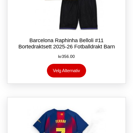
Barcelona Raphinha Belloli #11
Bortedraktsett 2025-26 Fotballdrakt Barn
kr
356.00
Dette
Velg Alternativ
produktet
har
flere
varianter.
Alternativene
kan
velges
på
produktsiden