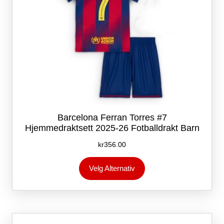
Barcelona Ferran Torres #7
Hjemmedraktsett 2025-26 Fotballdrakt Barn
kr
356.00
Dette
Velg Alternativ
produktet
har
flere
varianter.
Alternativene