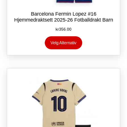
Barcelona Fermin Lopez #16
Hjemmedraktsett 2025-26 Fotballdrakt Barn
kr
356.00
Dette
Velg Alternativ
produktet
har
flere
varianter.
Alternativene
kan
velges
på
produktsiden