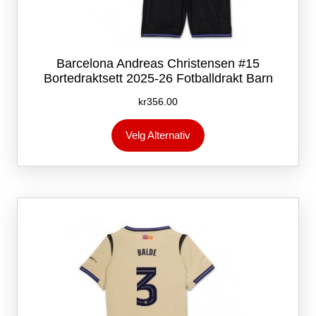
Barcelona Andreas Christensen #15
Bortedraktsett 2025-26 Fotballdrakt Barn
kr
356.00
Dette
Velg Alternativ
produktet
har
flere
varianter.
Alternativene
kan
velges
på
produktsiden