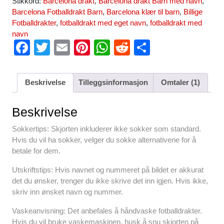
Stikkord:
Barcelona drakt
,
Barcelona drakt Barn med navn
,
Barcelona Fotballdrakt Barn
,
Barcelona klær til barn
,
Billige
Fotballdrakter
,
fotballdrakt med eget navn
,
fotballdrakt med
navn
F
T
E
Pi
W
R
S
a
wi
m
nt
h
e
h
c
tt
ail
er
at
d
ar
Beskrivelse
Tilleggsinformasjon
Omtaler (1)
e
er
e
s
di
e
b
st
A
t
Beskrivelse
o
p
Sokkertips: Skjorten inkluderer ikke sokker som standard.
o
p
Hvis du vil ha sokker, velger du sokke alternativene for å
betale for dem.
k
Utskriftstips: Hvis navnet og nummeret på bildet er akkurat
det du ønsker, trenger du ikke skrive det inn igjen. Hvis ikke,
skriv inn ønsket navn og nummer.
Vaskeanvisning: Det anbefales å håndvaske fotballdrakter.
Hvis du vil bruke vaskemaskinen, husk å snu skjorten på