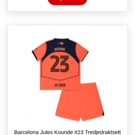
har
flere
varianter.
Alternativene
kan
velges
på
produktsiden
Barcelona Jules Kounde #23 Tredjedraktsett