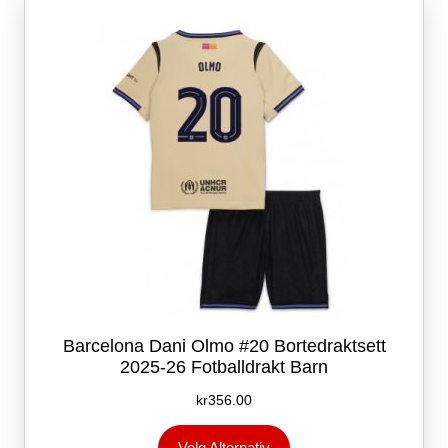
kan
velges
på
produktsiden
Barcelona Dani Olmo #20 Bortedraktsett
2025-26 Fotballdrakt Barn
kr
356.00
Dette
Velg Alternativ