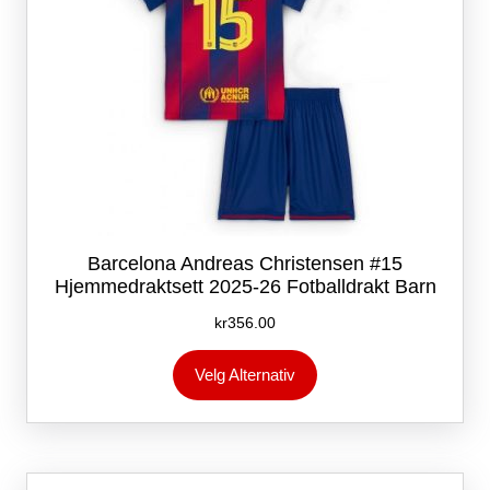
Barcelona Andreas Christensen #15
Hjemmedraktsett 2025-26 Fotballdrakt Barn
kr
356.00
Dette
Velg Alternativ
produktet
har
flere
varianter.
Alternativene