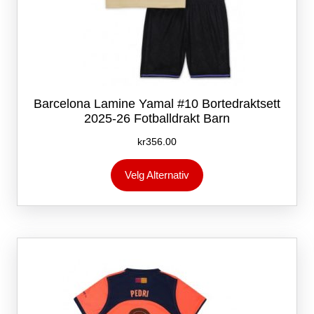
Barcelona Lamine Yamal #10 Bortedraktsett
2025-26 Fotballdrakt Barn
kr
356.00
Dette
Velg Alternativ
produktet
har
flere
varianter.
Alternativene
kan
velges
på
produktsiden