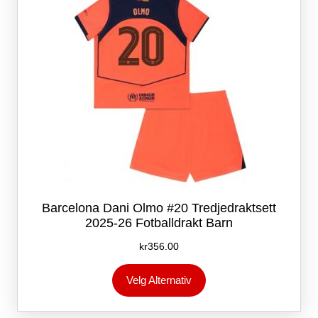
på
produktsiden
Barcelona Dani Olmo #20 Tredjedraktsett
2025-26 Fotballdrakt Barn
kr
356.00
Dette
Velg Alternativ
produktet
har
flere