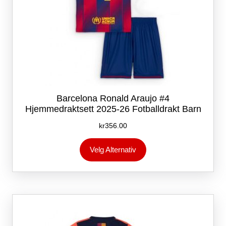
Barcelona Ronald Araujo #4
Hjemmedraktsett 2025-26 Fotballdrakt Barn
kr
356.00
Dette
Velg Alternativ
produktet
har
flere
varianter.
Alternativene
kan
velges