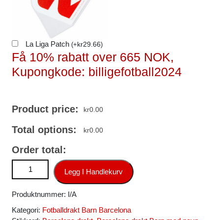
La Liga Patch
kr
29.66
(
+
)
Få 10% rabatt over 665 NOK,
Kupongkode: billigefotball2024
Product price:
kr
0.00
Total options:
kr
0.00
Order total:
Billig fotballdraktsett for barn Barcelona 2025-26 Blå antall
Legg I Handlekurv
Produktnummer:
I/A
Kategori:
Fotballdrakt Barn Barcelona