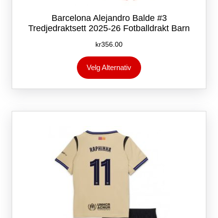
Barcelona Alejandro Balde #3
Tredjedraktsett 2025-26 Fotballdrakt Barn
kr
356.00
Dette
Velg Alternativ
produktet
har
flere
varianter.
Alternativene
kan
velges
på
produktsiden