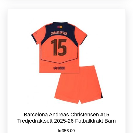
varianter.
Alternativene
kan
velges
på
produktsiden
Barcelona Andreas Christensen #15
Tredjedraktsett 2025-26 Fotballdrakt Barn
kr
356.00