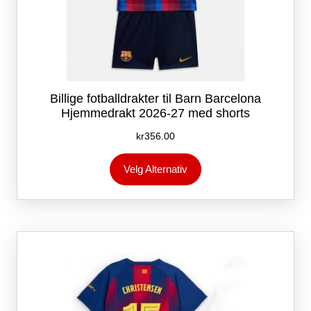
Billige fotballdrakter til Barn Barcelona
Hjemmedrakt 2026-27 med shorts
kr
356.00
Dette
Velg Alternativ
produktet
har
flere
varianter.
Alternativene
kan
velges
på
produktsiden