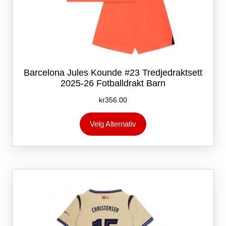
Barcelona Jules Kounde #23 Tredjedraktsett
2025-26 Fotballdrakt Barn
kr
356.00
Dette
Velg Alternativ
produktet
har
flere
varianter.
Alternativene
kan
velges
på
produktsiden