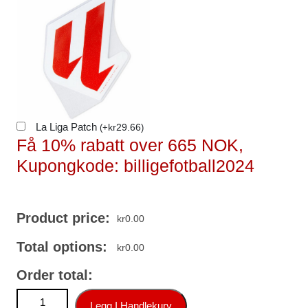
La Liga Patch
kr
29.66
(
+
)
Få 10% rabatt over 665 NOK,
Kupongkode: billigefotball2024
Product price:
kr
0.00
Total options:
kr
0.00
Order total:
Barcelona Pau Cubarsi #5 Hjemmedraktsett 2025-26
Legg I Handlekurv