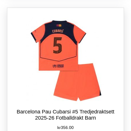
varianter.
Alternativene
kan
velges
på
produktsiden
Barcelona Pau Cubarsi #5 Tredjedraktsett
2025-26 Fotballdrakt Barn
kr
356.00