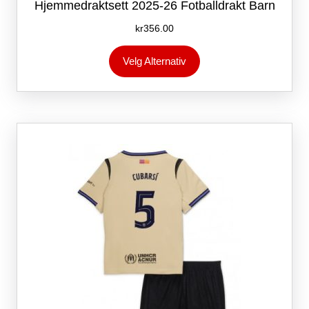
Hjemmedraktsett 2025-26 Fotballdrakt Barn
kr
356.00
Dette
Velg Alternativ
produktet
har
flere
varianter.
Alternativene
kan
velges
på
produktsiden