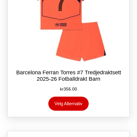
Barcelona Ferran Torres #7 Tredjedraktsett
2025-26 Fotballdrakt Barn
kr
356.00
Dette
Velg Alternativ
produktet
har
flere
varianter.
Alternativene