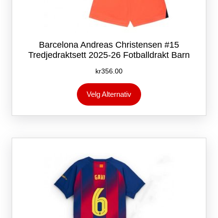
Barcelona Andreas Christensen #15
Tredjedraktsett 2025-26 Fotballdrakt Barn
kr
356.00
Dette
Velg Alternativ
produktet
har
flere
varianter.
Alternativene
kan
velges
på
produktsiden