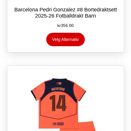
Barcelona Pedri Gonzalez #8 Bortedraktsett
2025-26 Fotballdrakt Barn
kr
356.00
Dette
Velg Alternativ
produktet
har
flere
varianter.
Alternativene
kan
velges
på
produktsiden