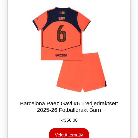
kan
velges
på
produktsiden
Barcelona Paez Gavi #6 Tredjedraktsett
2025-26 Fotballdrakt Barn
kr
356.00
Dette
Velg Alternativ
produktet