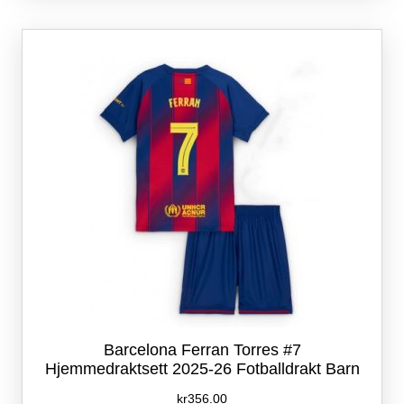
varianter.
Alternativene
kan
velges
på
produktsiden
Barcelona Ferran Torres #7
Hjemmedraktsett 2025-26 Fotballdrakt Barn
kr
356.00