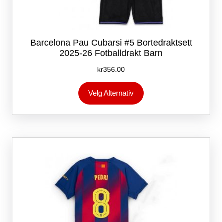
Barcelona Pau Cubarsi #5 Bortedraktsett
2025-26 Fotballdrakt Barn
kr
356.00
Dette
Velg Alternativ
produktet
har
flere
varianter.
Alternativene
kan
velges
på
produktsiden