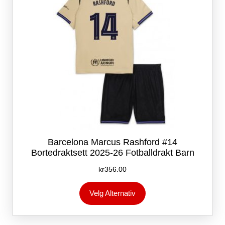
produktsiden
Barcelona Marcus Rashford #14
Bortedraktsett 2025-26 Fotballdrakt Barn
kr
356.00
Dette
Velg Alternativ
produktet
har
flere