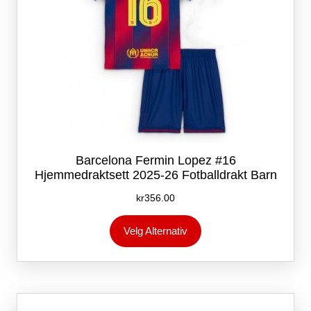
Barcelona Fermin Lopez #16
Hjemmedraktsett 2025-26 Fotballdrakt Barn
kr
356.00
Dette
Velg Alternativ
produktet
har
flere
varianter.
Alternativene
kan