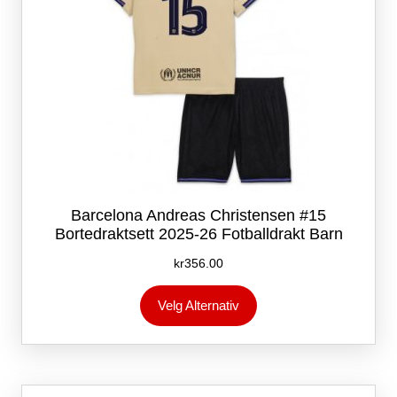
Barcelona Andreas Christensen #15
Bortedraktsett 2025-26 Fotballdrakt Barn
kr
356.00
Dette
Velg Alternativ
produktet
har
flere
varianter.
Alternativene