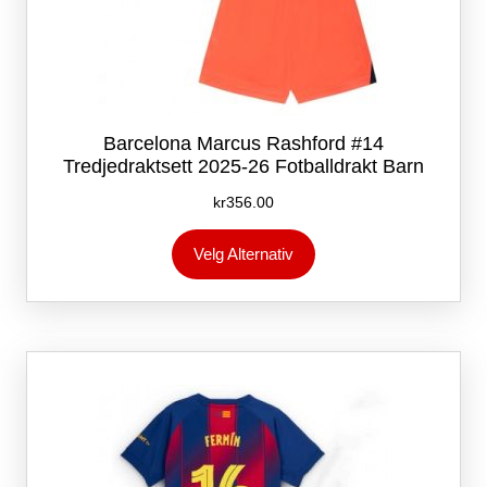
Barcelona Marcus Rashford #14
Tredjedraktsett 2025-26 Fotballdrakt Barn
kr
356.00
Dette
Velg Alternativ
produktet
har
flere
varianter.
Alternativene
kan
velges
på
produktsiden