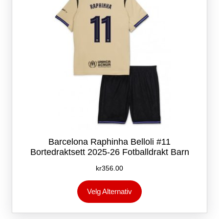
på
produktsiden
Barcelona Raphinha Belloli #11
Bortedraktsett 2025-26 Fotballdrakt Barn
kr
356.00
Dette
Velg Alternativ
produktet
har
flere