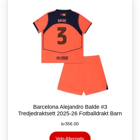
kan
velges
på
produktsiden
Barcelona Alejandro Balde #3
Tredjedraktsett 2025-26 Fotballdrakt Barn
kr
356.00
Dette
Velg Alternativ
produktet