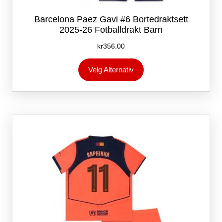
Barcelona Paez Gavi #6 Bortedraktsett
2025-26 Fotballdrakt Barn
kr
356.00
Dette
Velg Alternativ
produktet
har
flere
varianter.
Alternativene
kan
velges
på
produktsiden