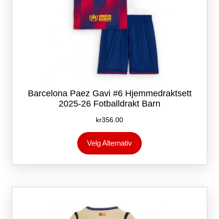
Barcelona Paez Gavi #6 Hjemmedraktsett
2025-26 Fotballdrakt Barn
kr
356.00
Dette
Velg Alternativ
produktet
har
flere
varianter.
Alternativene
kan
velges