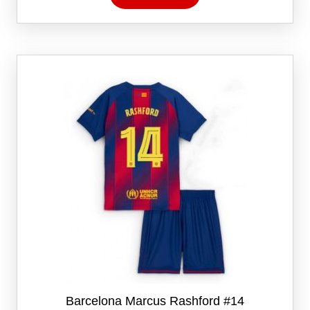
har
flere
varianter.
Alternativene
kan
velges
på
produktsiden
Barcelona Marcus Rashford #14