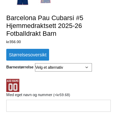
Barcelona Pau Cubarsi #5
Hjemmedraktsett 2025-26
Fotballdrakt Barn
kr
356.00
Størrelsesoversikt
Barnestørrelse
Med eget navn og nummer
kr
59.68
(
+
)