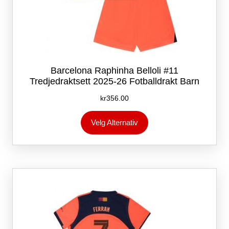
Barcelona Raphinha Belloli #11
Tredjedraktsett 2025-26 Fotballdrakt Barn
kr
356.00
Dette
Velg Alternativ
produktet
har
flere
varianter.
Alternativene
kan
velges
på
produktsiden