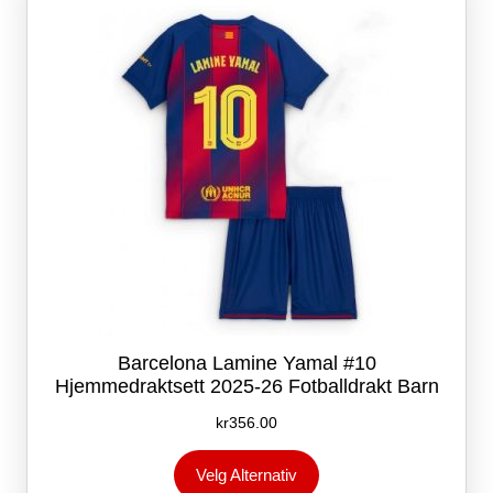
velges
på
produktsiden
Barcelona Lamine Yamal #10
Hjemmedraktsett 2025-26 Fotballdrakt Barn
kr
356.00
Dette
Velg Alternativ
produktet