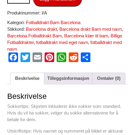
Fotballdrakt Barn antall
Produktnummer:
I/A
Kategori:
Fotballdrakt Barn Barcelona
Stikkord:
Barcelona drakt
,
Barcelona drakt Barn med navn
,
Barcelona Fotballdrakt Barn
,
Barcelona klær til barn
,
Billige
Fotballdrakter
,
fotballdrakt med eget navn
,
fotballdrakt med
navn
F
T
E
Pi
W
R
S
a
wi
m
nt
h
e
h
c
tt
ail
er
at
d
ar
Beskrivelse
Tilleggsinformasjon
Omtaler (0)
e
er
e
s
di
e
b
st
A
t
Beskrivelse
o
p
Sokkertips: Skjorten inkluderer ikke sokker som standard.
o
p
Hvis du vil ha sokker, velger du sokke alternativene for å
betale for dem.
k
Utskriftstips: Hvis navnet og nummeret på bildet er akkurat