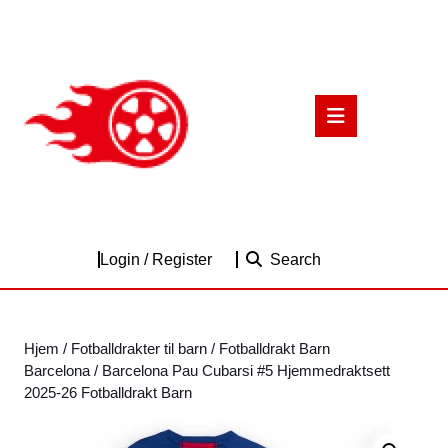
Skip
to
content
Skip
to
Open
content
Button
Login
Login / Register
Search
/
Register
Hjem
/
Fotballdrakter til barn
/
Fotballdrakt Barn
Barcelona
/ Barcelona Pau Cubarsi #5 Hjemmedraktsett
2025-26 Fotballdrakt Barn