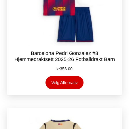
Barcelona Pedri Gonzalez #8
Hjemmedraktsett 2025-26 Fotballdrakt Barn
kr
356.00
Dette
Velg Alternativ
produktet
har
flere
varianter.
Alternativene
kan
velges
på