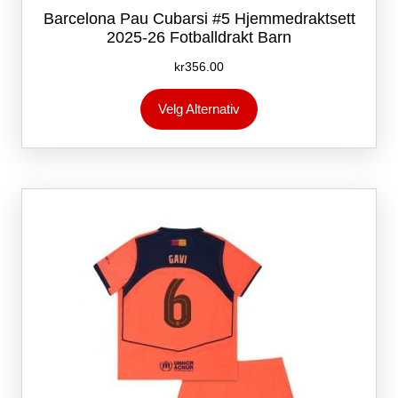
Barcelona Pau Cubarsi #5 Hjemmedraktsett
2025-26 Fotballdrakt Barn
kr
356.00
Dette
Velg Alternativ
produktet
har
flere
varianter.
Alternativene
kan
velges
på
produktsiden