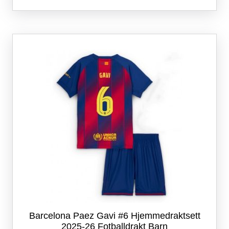
har
flere
varianter.
Alternativene
kan
velges
på
produktsiden
Barcelona Paez Gavi #6 Hjemmedraktsett
2025-26 Fotballdrakt Barn