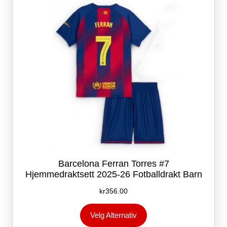
velges
på
produktsiden
Barcelona Ferran Torres #7
Hjemmedraktsett 2025-26 Fotballdrakt Barn
kr
356.00
Dette
Velg Alternativ
produktet