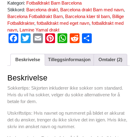
Kategori:
Fotballdrakt Barn Barcelona
Stikkord:
Barcelona drakt
,
Barcelona drakt Barn med navn
,
Barcelona Fotballdrakt Barn
,
Barcelona klær til barn
,
Billige
Fotballdrakter
,
fotballdrakt med eget navn
,
fotballdrakt med
navn
,
Lamine Yamal drakt
F
T
E
Pi
W
R
S
a
wi
m
nt
h
e
h
c
tt
ail
er
at
d
ar
Beskrivelse
Tilleggsinformasjon
Omtaler (2)
e
er
e
s
di
e
b
st
A
t
Beskrivelse
o
p
Sokkertips: Skjorten inkluderer ikke sokker som standard.
o
p
Hvis du vil ha sokker, velger du sokke alternativene for å
betale for dem.
k
Utskriftstips: Hvis navnet og nummeret på bildet er akkurat
det du ønsker, trenger du ikke skrive det inn igjen. Hvis ikke,
skriv inn ønsket navn og nummer.