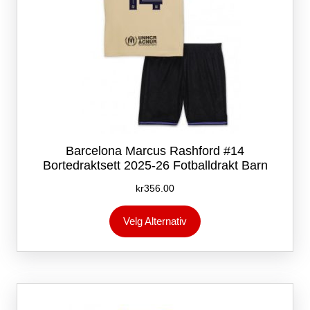
Barcelona Marcus Rashford #14
Bortedraktsett 2025-26 Fotballdrakt Barn
kr
356.00
Dette
Velg Alternativ
produktet
har
flere
varianter.
Alternativene
kan