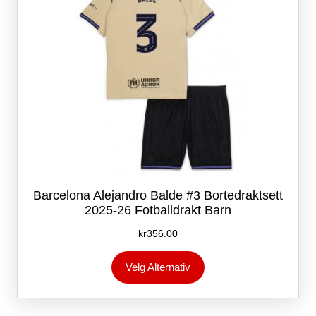
produktsiden
Barcelona Alejandro Balde #3 Bortedraktsett
2025-26 Fotballdrakt Barn
kr
356.00
Dette
Velg Alternativ
produktet
har
flere