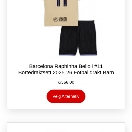
Barcelona Raphinha Belloli #11
Bortedraktsett 2025-26 Fotballdrakt Barn
kr
356.00
Dette
Velg Alternativ
produktet
har
flere
varianter.
Alternativene
kan