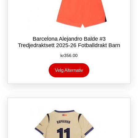
Barcelona Alejandro Balde #3
Tredjedraktsett 2025-26 Fotballdrakt Barn
kr
356.00
Dette
Velg Alternativ
produktet
har
flere
varianter.
Alternativene
kan
velges
på
produktsiden