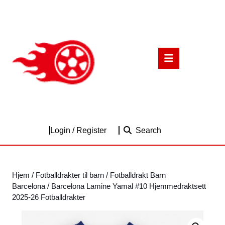
Skip
to
content
Skip
to
Open
content
Button
Login
Login / Register
Search
/
Register
Hjem
/
Fotballdrakter til barn
/
Fotballdrakt Barn
Barcelona
/ Barcelona Lamine Yamal #10 Hjemmedraktsett
2025-26 Fotballdrakter