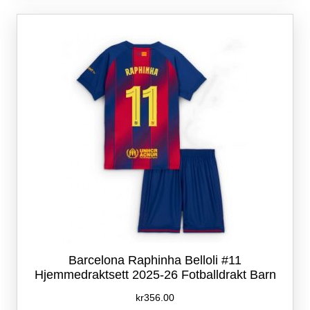
varianter.
Alternativene
kan
velges
på
produktsiden
Barcelona Raphinha Belloli #11
Hjemmedraktsett 2025-26 Fotballdrakt Barn
kr
356.00