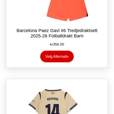
Barcelona Paez Gavi #6 Tredjedraktsett
2025-26 Fotballdrakt Barn
kr
356.00
Dette
Velg Alternativ
produktet
har
flere
varianter.
Alternativene
kan
velges
på
produktsiden