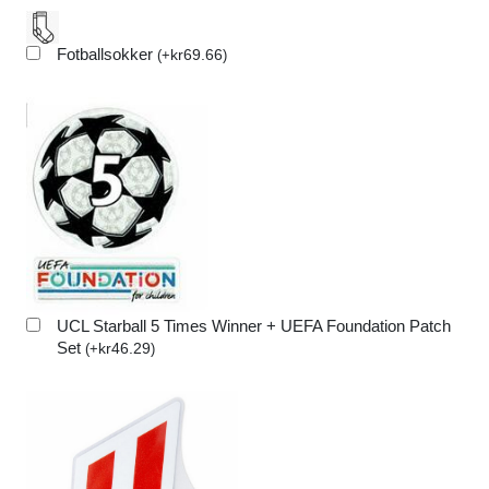
Fotballsokker
kr
69.66
(
+
)
UCL Starball 5 Times Winner + UEFA Foundation Patch
Set
kr
46.29
(
+
)