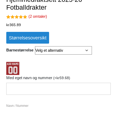
Fotballdrakter
(
2
omtaler)
Vurdert
2
kr
365.89
5.00
av 5
basert på
kundevurder
Størrelsesoversikt
inger
Barnestørrelse
Med eget navn og nummer
kr
59.68
(
+
)
Navn / Nummer