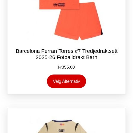
Barcelona Ferran Torres #7 Tredjedraktsett
2025-26 Fotballdrakt Barn
kr
356.00
Dette
Velg Alternativ
produktet
har
flere
varianter.
Alternativene
kan
velges
på