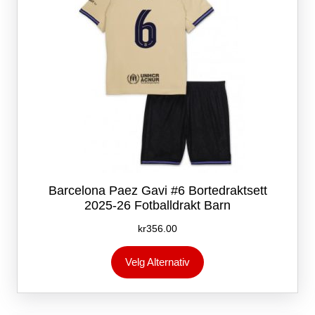
produktsiden
Barcelona Paez Gavi #6 Bortedraktsett
2025-26 Fotballdrakt Barn
kr
356.00
Dette
Velg Alternativ
produktet
har
flere
varianter.