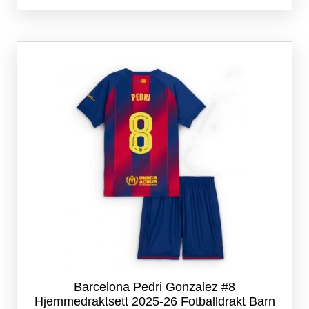
flere
varianter.
Alternativene
kan
velges
på
produktsiden
Barcelona Pedri Gonzalez #8
Hjemmedraktsett 2025-26 Fotballdrakt Barn