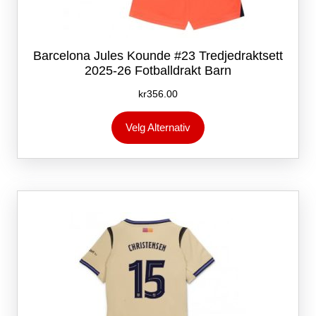
Barcelona Jules Kounde #23 Tredjedraktsett
2025-26 Fotballdrakt Barn
kr
356.00
Dette
Velg Alternativ
produktet
har
flere
varianter.
Alternativene
kan
velges
på
produktsiden