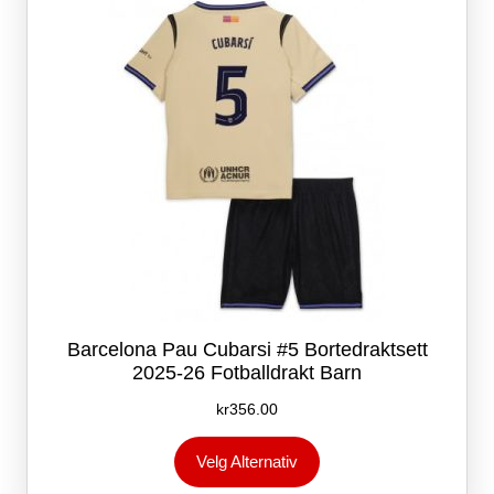
velges
på
produktsiden
Barcelona Pau Cubarsi #5 Bortedraktsett
2025-26 Fotballdrakt Barn
kr
356.00
Dette
Velg Alternativ
produktet
har