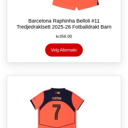
Barcelona Raphinha Belloli #11
Tredjedraktsett 2025-26 Fotballdrakt Barn
kr
356.00
Dette
Velg Alternativ
produktet
har
flere
varianter.
Alternativene
kan
velges
på
produktsiden