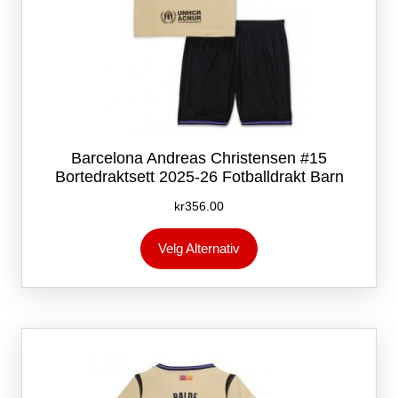
Barcelona Andreas Christensen #15
Bortedraktsett 2025-26 Fotballdrakt Barn
kr
356.00
Dette
Velg Alternativ
produktet
har
flere
varianter.
Alternativene
kan
velges
på