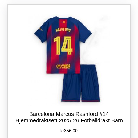
Alternativene
kan
velges
på
produktsiden
Barcelona Marcus Rashford #14
Hjemmedraktsett 2025-26 Fotballdrakt Barn
kr
356.00