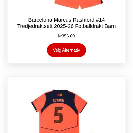
Barcelona Marcus Rashford #14
Tredjedraktsett 2025-26 Fotballdrakt Barn
kr
356.00
Dette
Velg Alternativ
produktet
har
flere
varianter.
Alternativene
kan
velges
på
produktsiden