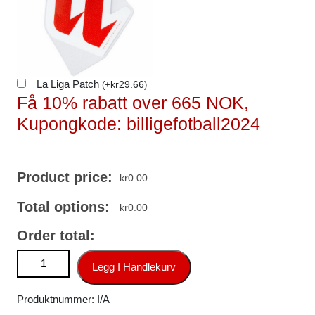
La Liga Patch
kr
29.66
(
+
)
Få 10% rabatt over 665 NOK,
Kupongkode: billigefotball2024
Product price:
kr
0.00
Total options:
kr
0.00
Order total:
Barcelona Lamine Yamal #10 Hjemmedraktsett 2025-26
Legg I Handlekurv
Fotballdrakter antall
Produktnummer:
I/A