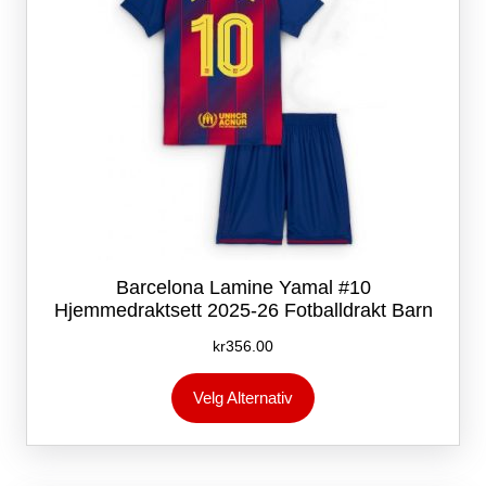
Barcelona Lamine Yamal #10
Hjemmedraktsett 2025-26 Fotballdrakt Barn
kr
356.00
Dette
Velg Alternativ
produktet
har
flere
varianter.