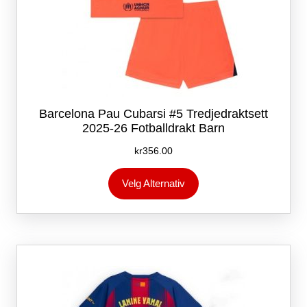
Barcelona Pau Cubarsi #5 Tredjedraktsett
2025-26 Fotballdrakt Barn
kr
356.00
Dette
Velg Alternativ
produktet
har
flere
varianter.
Alternativene
kan
velges
på
produktsiden