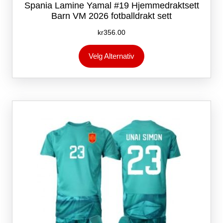
Spania Lamine Yamal #19 Hjemmedraktsett
Barn VM 2026 fotballdrakt sett
kr
356.00
Dette
Velg Alternativ
produktet
har
flere
varianter.
Alternativene
kan
velges
på
produktsiden