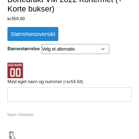
Korte bukser)
kr
359.00
Størrelsesoversikt
Barnestørrelse
Med eget navn og nummer
kr
59.68
(
+
)
Navn / Nummer