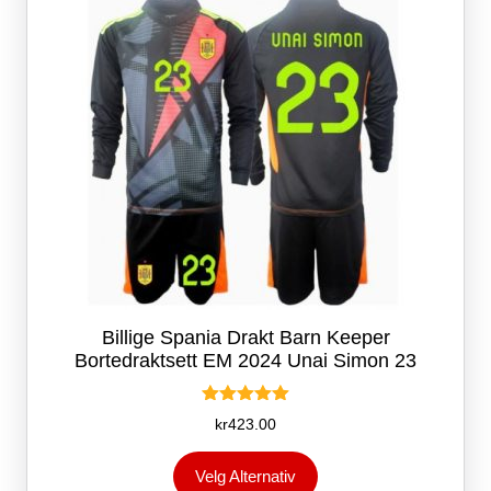
på
produktsiden
Billige Spania Drakt Barn Keeper
Bortedraktsett EM 2024 Unai Simon 23
Vurdert
kr
423.00
5.00
av 5
Dette
Velg Alternativ
produktet