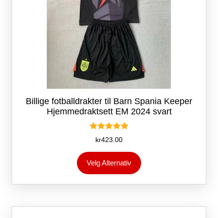
Billige fotballdrakter til Barn Spania Keeper
Hjemmedraktsett EM 2024 svart
Vurdert
kr
423.00
5.00
av 5
Dette
Velg Alternativ
produktet
har
flere
varianter.
Alternativene