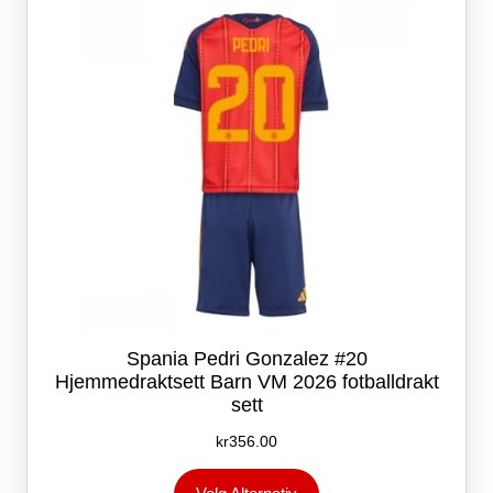
velges
på
produktsiden
Spania Pedri Gonzalez #20
Hjemmedraktsett Barn VM 2026 fotballdrakt
sett
kr
356.00
Dette