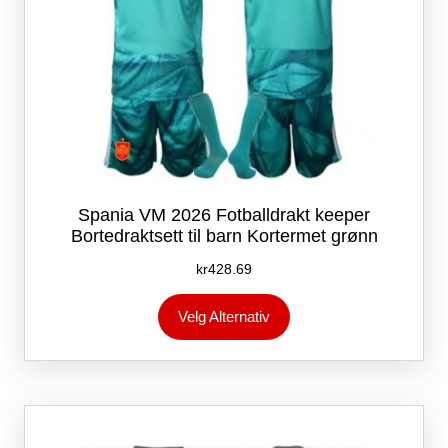
Spania VM 2026 Fotballdrakt keeper
Bortedraktsett til barn Kortermet grønn
kr
428.69
Dette
Velg Alternativ
produktet
har
flere
varianter.
Alternativene
kan