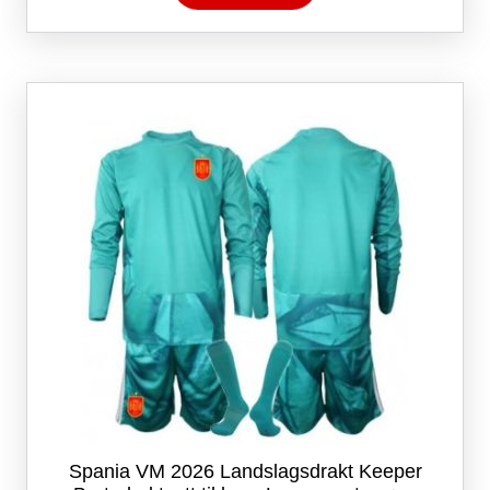
har
flere
varianter.
Alternativene
kan
velges
på
produktsiden
Spania VM 2026 Landslagsdrakt Keeper