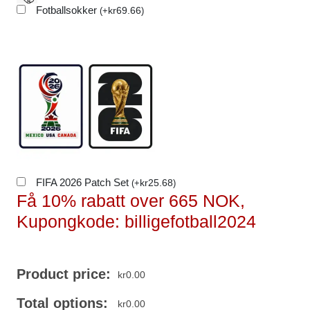
Fotballsokker
kr
69.66
(
+
)
FIFA 2026 Patch Set
kr
25.68
(
+
)
Få 10% rabatt over 665 NOK,
Kupongkode: billigefotball2024
Product price:
kr
0.00
Total options:
kr
0.00