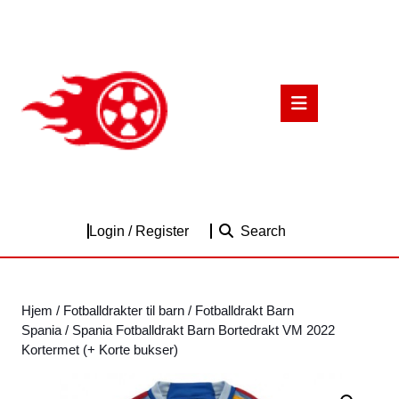
Skip
to
content
Skip
to
Open
content
Button
Login
Login / Register
Search
/
Register
Hjem
/
Fotballdrakter til barn
/
Fotballdrakt Barn
Spania
/ Spania Fotballdrakt Barn Bortedrakt VM 2022
Kortermet (+ Korte bukser)