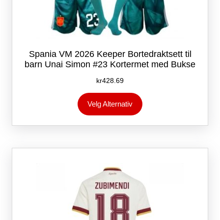
Spania VM 2026 Keeper Bortedraktsett til
barn Unai Simon #23 Kortermet med Bukse
kr
428.69
Dette
Velg Alternativ
produktet
har
flere
varianter.
Alternativene
kan
velges
på
produktsiden