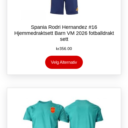
Spania Rodri Hernandez #16
Hjemmedraktsett Barn VM 2026 fotballdrakt
sett
kr
356.00
Dette
Velg Alternativ
produktet
har
flere
varianter.
Alternativene
kan
velges
på
produktsiden