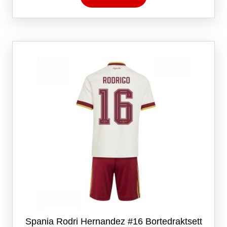
har
flere
varianter.
Alternativene
kan
velges
på
produktsiden
Spania Rodri Hernandez #16 Bortedraktsett