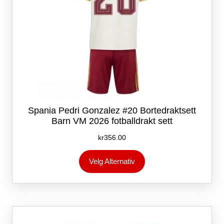
Spania Pedri Gonzalez #20 Bortedraktsett
Barn VM 2026 fotballdrakt sett
kr
356.00
Dette
Velg Alternativ
produktet
har
flere
varianter.
Alternativene
kan