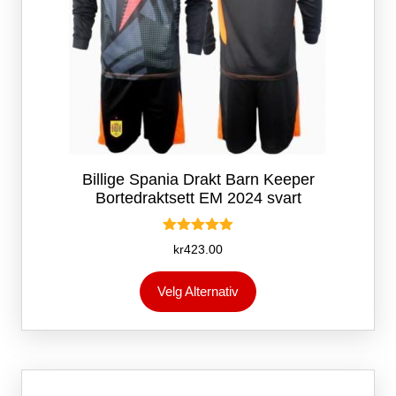
Billige Spania Drakt Barn Keeper
Bortedraktsett EM 2024 svart
Vurdert
kr
423.00
5.00
av 5
Dette
Velg Alternativ
produktet
har
flere
varianter.
Alternativene
kan