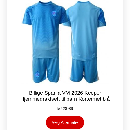
velges
på
produktsiden
Billige Spania VM 2026 Keeper
Hjemmedraktsett til barn Kortermet blå
kr
428.69
Dette
Velg Alternativ
produktet
har