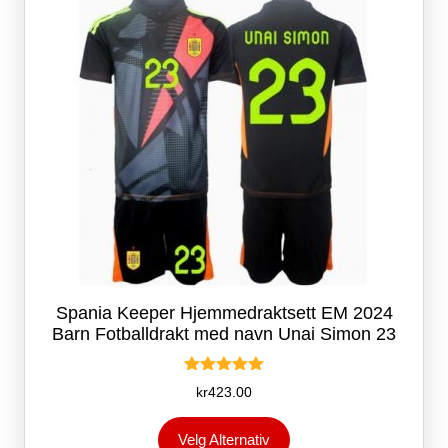
velges
på
produktsiden
Spania Keeper Hjemmedraktsett EM 2024
Barn Fotballdrakt med navn Unai Simon 23
Vurdert
kr
423.00
5.00
av 5
Dette
Velg Alternativ
produktet