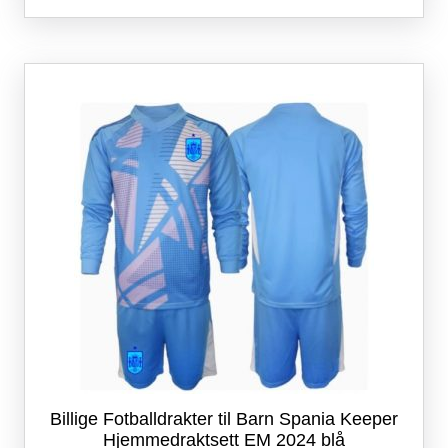
flere
varianter.
Alternativene
kan
velges
på
produktsiden
Billige Fotballdrakter til Barn Spania Keeper
Hjemmedraktsett EM 2024 blå