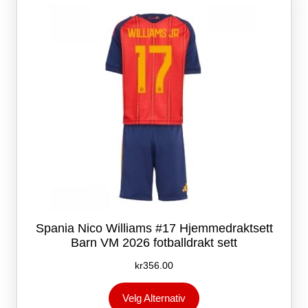
kan
velges
på
produktsiden
Spania Nico Williams #17 Hjemmedraktsett
Barn VM 2026 fotballdrakt sett
kr
356.00
Dette
Velg Alternativ
produktet