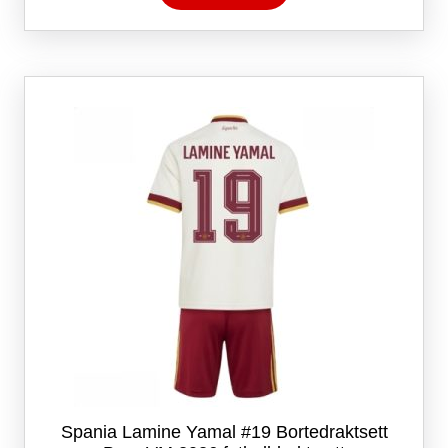
har
flere
varianter.
Alternativene
kan
velges
på
produktsiden
Spania Lamine Yamal #19 Bortedraktsett