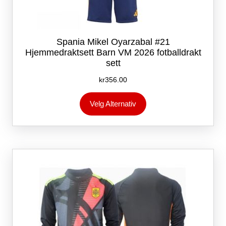
Spania Mikel Oyarzabal #21
Hjemmedraktsett Barn VM 2026 fotballdrakt
sett
kr
356.00
Dette
Velg Alternativ
produktet
har
flere
varianter.
Alternativene
kan
velges
på
produktsiden