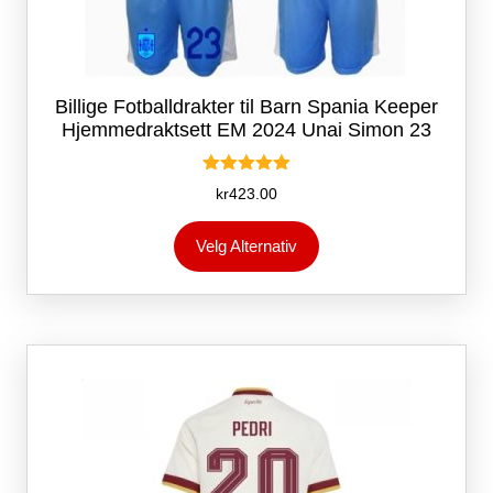
Billige Fotballdrakter til Barn Spania Keeper
Hjemmedraktsett EM 2024 Unai Simon 23
Vurdert
kr
423.00
5.00
av 5
Dette
Velg Alternativ
produktet
har
flere
varianter.
Alternativene
kan
velges
på
produktsiden