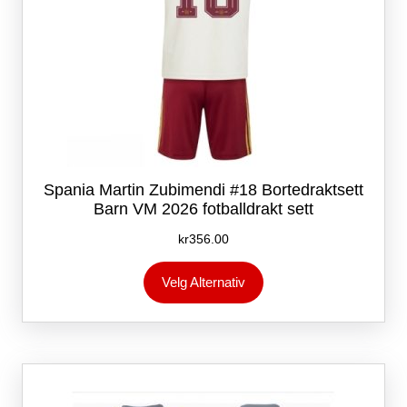
Spania Martin Zubimendi #18 Bortedraktsett
Barn VM 2026 fotballdrakt sett
kr
356.00
Dette
Velg Alternativ
produktet
har
flere
varianter.
Alternativene
kan
velges