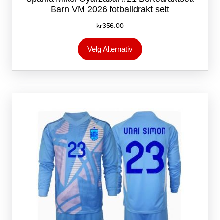
Barn VM 2026 fotballdrakt sett
kr
356.00
Dette
Velg Alternativ
produktet
har
flere
varianter.
Alternativene
kan
velges
på
produktsiden