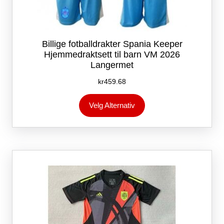
Billige fotballdrakter Spania Keeper
Hjemmedraktsett til barn VM 2026
Langermet
kr
459.68
Dette
Velg Alternativ
produktet
har
flere
varianter.
Alternativene
kan
velges
på
produktsiden