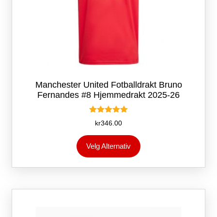
Manchester United Fotballdrakt Bruno
Fernandes #8 Hjemmedrakt 2025-26
Vurdert
kr
346.00
5.00
av 5
Dette
Velg Alternativ
produktet
har
flere
varianter.
Alternativene
kan
velges