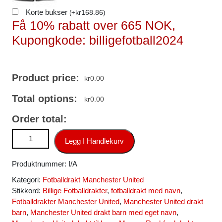
Korte bukser
kr
168.86
(
+
)
Få 10% rabatt over 665 NOK,
Kupongkode: billigefotball2024
Product price:
kr
0.00
Total options:
kr
0.00
Order total:
Manchester United Fotballdrakt Marcus Rashford #10
Legg I Handlekurv
Hjemmedrakt 2025-26 antall
Produktnummer:
I/A
Kategori:
Fotballdrakt Manchester United
Stikkord:
Billige Fotballdrakter
,
fotballdrakt med navn
,
Fotballdrakter Manchester United
,
Manchester United drakt
barn
,
Manchester United drakt barn med eget navn
,