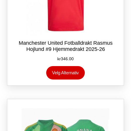
Manchester United Fotballdrakt Rasmus
Hojlund #9 Hjemmedrakt 2025-26
kr
346.00
Dette
Velg Alternativ
produktet
har
flere
varianter.
Alternativene
kan
velges
på
produktsiden