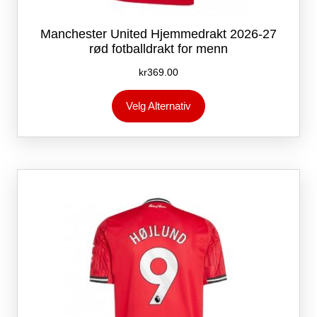
Manchester United Hjemmedrakt 2026-27
rød fotballdrakt for menn
kr
369.00
Dette
Velg Alternativ
produktet
har
flere
varianter.
Alternativene
kan
velges
på
produktsiden