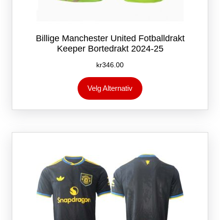
Billige Manchester United Fotballdrakt
Keeper Bortedrakt 2024-25
kr
346.00
Dette
Velg Alternativ
produktet
har
flere
varianter.
Alternativene
kan
velges
på
produktsiden