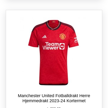
varianter.
Alternativene
kan
velges
på
produktsiden
Manchester United Fotballdrakt Herre
Hjemmedrakt 2023-24 Kortermet