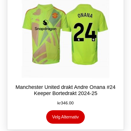
på
produktsiden
Manchester United drakt Andre Onana #24
Keeper Bortedrakt 2024-25
kr
346.00
Dette
Velg Alternativ
produktet
har
flere