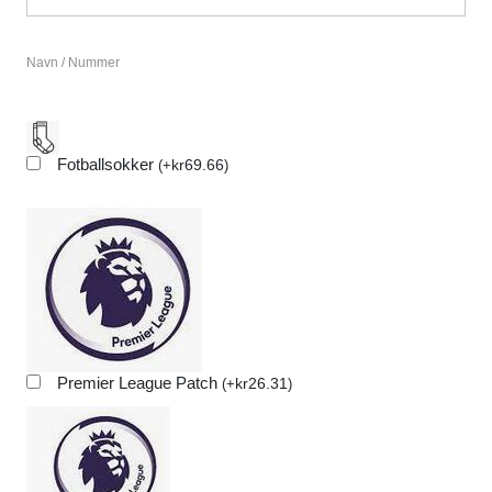
Navn / Nummer
Fotballsokker
kr
69.66
(
+
)
Premier League Patch
kr
26.31
(
+
)