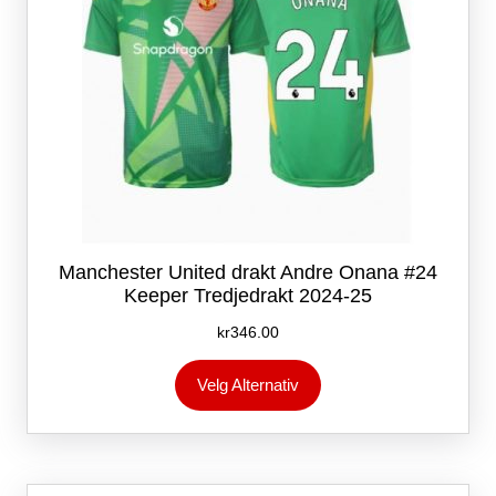
Manchester United drakt Andre Onana #24
Keeper Tredjedrakt 2024-25
kr
346.00
Dette
Velg Alternativ
produktet
har
flere
varianter.
Alternativene