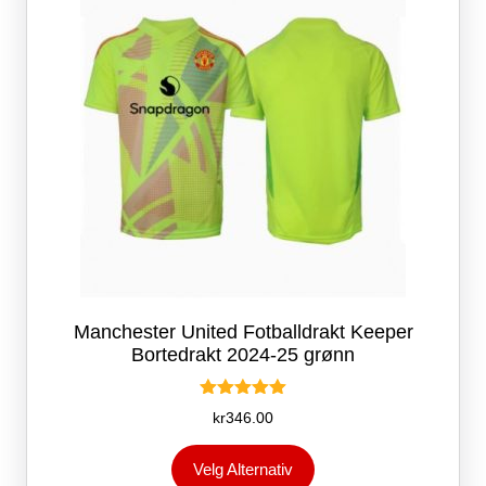
på
produktsiden
Manchester United Fotballdrakt Keeper
Bortedrakt 2024-25 grønn
Vurdert
kr
346.00
5.00
av 5
Dette
Velg Alternativ
produktet