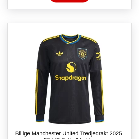
har
flere
varianter.
Alternativene
kan
velges
på
produktsiden
Billige Manchester United Tredjedrakt 2025-