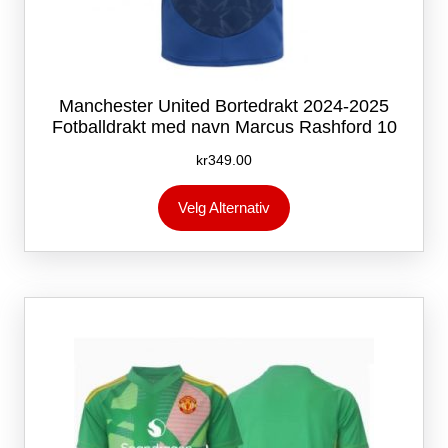
Manchester United Bortedrakt 2024-2025
Fotballdrakt med navn Marcus Rashford 10
kr
349.00
Dette
Velg Alternativ
produktet
har
flere
varianter.
Alternativene
kan
velges
på
produktsiden