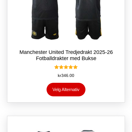
Manchester United Tredjedrakt 2025-26
Fotballdrakter med Bukse
Vurdert
kr
346.00
5.00
av 5
Dette
Velg Alternativ
produktet
har
flere
varianter.
Alternativene
kan
velges