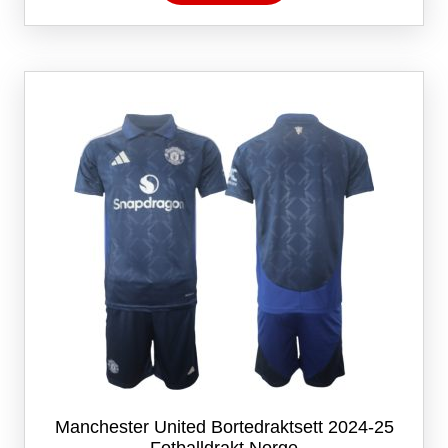
har
flere
varianter.
Alternativene
kan
velges
på
produktsiden
Manchester United Bortedraktsett 2024-25