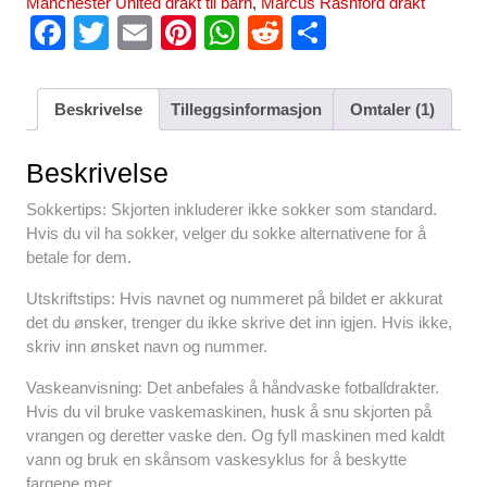
Manchester United drakt til barn
,
Marcus Rashford drakt
F
T
E
Pi
W
R
S
a
wi
m
nt
h
e
h
c
tt
ail
er
at
d
ar
Beskrivelse
Tilleggsinformasjon
Omtaler (1)
e
er
e
s
di
e
b
st
A
t
Beskrivelse
o
p
Sokkertips: Skjorten inkluderer ikke sokker som standard.
o
p
Hvis du vil ha sokker, velger du sokke alternativene for å
betale for dem.
k
Utskriftstips: Hvis navnet og nummeret på bildet er akkurat
det du ønsker, trenger du ikke skrive det inn igjen. Hvis ikke,
skriv inn ønsket navn og nummer.
Vaskeanvisning: Det anbefales å håndvaske fotballdrakter.
Hvis du vil bruke vaskemaskinen, husk å snu skjorten på
vrangen og deretter vaske den. Og fyll maskinen med kaldt
vann og bruk en skånsom vaskesyklus for å beskytte
fargene mer.