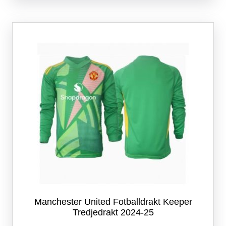
flere
varianter.
Alternativene
kan
velges
på
produktsiden
Manchester United Fotballdrakt Keeper
Tredjedrakt 2024-25