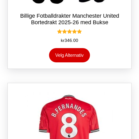
Billige Fotballdrakter Manchester United
Bortedrakt 2025-26 med Bukse
Vurdert
kr
346.00
5.00
av 5
Dette
Velg Alternativ
produktet
har
flere
varianter.
Alternativene
kan
velges
på
produktsiden