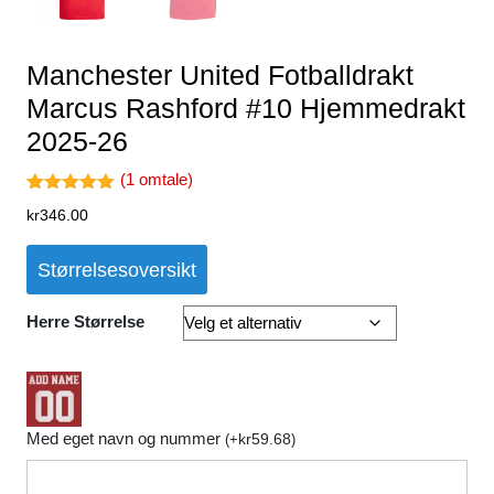
Manchester United Fotballdrakt
Marcus Rashford #10 Hjemmedrakt
2025-26
(
1
omtale)
Vurdert
1
kr
346.00
5.00
av 5
basert på
kundevurder
Størrelsesoversikt
ing
Herre Størrelse
Med eget navn og nummer
kr
59.68
(
+
)