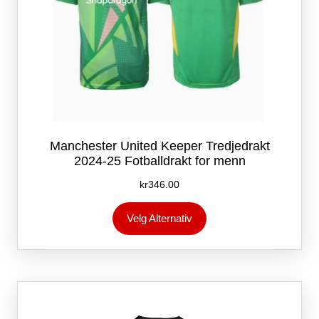
Manchester United Keeper Tredjedrakt
2024-25 Fotballdrakt for menn
kr
346.00
Dette
Velg Alternativ
produktet
har
flere
varianter.
Alternativene
kan
velges