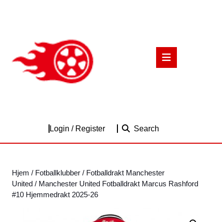
Skip
to
content
Skip
to
Open
content
Button
Login
Login / Register
Search
/
Register
Hjem
/
Fotballklubber
/
Fotballdrakt Manchester
United
/ Manchester United Fotballdrakt Marcus Rashford
#10 Hjemmedrakt 2025-26