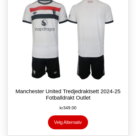
på
produktsiden
Manchester United Tredjedraktsett 2024-25
Fotballdrakt Outlet
kr
349.00
Dette
Velg Alternativ
produktet
har