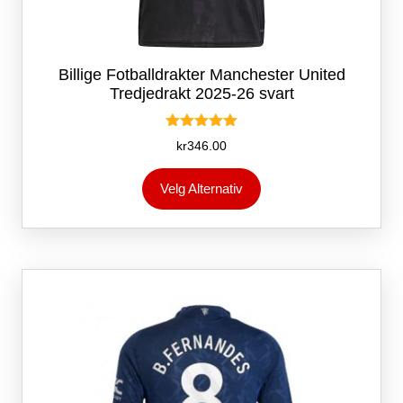
Billige Fotballdrakter Manchester United
Tredjedrakt 2025-26 svart
Vurdert
kr
346.00
5.00
av 5
Dette
Velg Alternativ
produktet
har
flere
varianter.
Alternativene
kan
velges
på
produktsiden