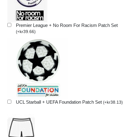
Premier League + No Room For Racism Patch Set
kr
39.66
(
+
)
UCL Starball + UEFA Foundation Patch Set
kr
38.13
(
+
)