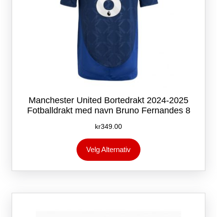
Manchester United Bortedrakt 2024-2025
Fotballdrakt med navn Bruno Fernandes 8
kr
349.00
Dette
Velg Alternativ
produktet
har
flere
varianter.
Alternativene
kan
velges