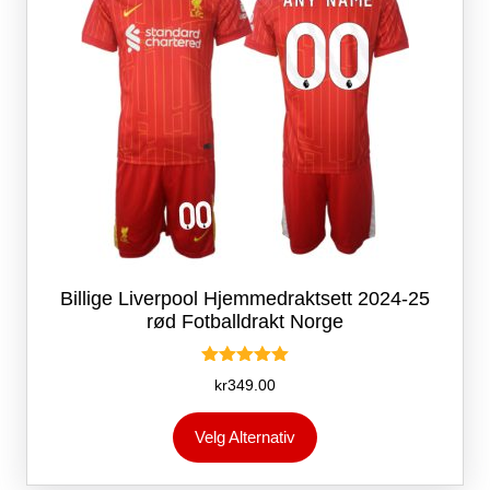
produktsiden
Billige Liverpool Hjemmedraktsett 2024-25
rød Fotballdrakt Norge
Vurdert
kr
349.00
5.00
av 5
Dette
Velg Alternativ
produktet
har
flere