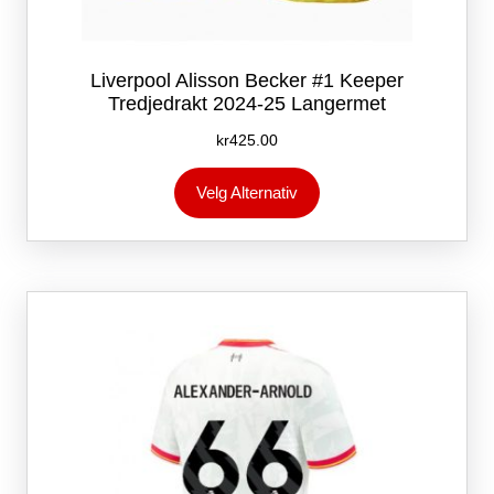
Liverpool Alisson Becker #1 Keeper
Tredjedrakt 2024-25 Langermet
kr
425.00
Dette
Velg Alternativ
produktet
har
flere
varianter.
Alternativene
kan
velges
på
produktsiden