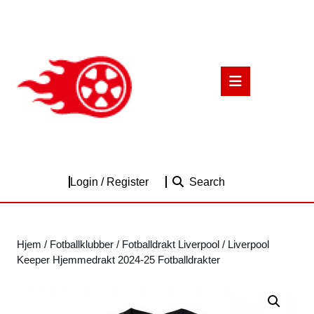
Skip
to
content
Skip
to
Open
content
Button
Login
Login / Register
Search
/
Register
Hjem
/
Fotballklubber
/
Fotballdrakt Liverpool
/ Liverpool
Keeper Hjemmedrakt 2024-25 Fotballdrakter