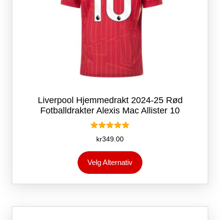
Liverpool Hjemmedrakt 2024-25 Rød
Fotballdrakter Alexis Mac Allister 10
Vurdert
kr
349.00
5.00
av 5
Dette
Velg Alternativ
produktet
har
flere
varianter.
Alternativene
kan