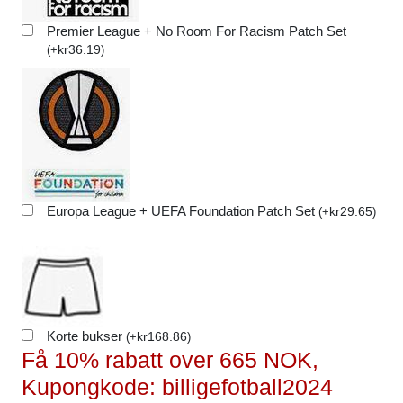
Premier League + No Room For Racism Patch Set
kr
36.19
(
+
)
Europa League + UEFA Foundation Patch Set
kr
29.65
(
+
)
Korte bukser
kr
168.86
(
+
)
Få 10% rabatt over 665 NOK,
Kupongkode: billigefotball2024