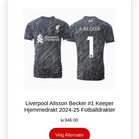
Liverpool Alisson Becker #1 Keeper
Hjemmedrakt 2024-25 Fotballdrakter
kr
346.00
Dette
Velg Alternativ
produktet