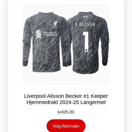
velges
på
produktsiden
Liverpool Alisson Becker #1 Keeper
Hjemmedrakt 2024-25 Langermet
kr
425.00
Dette
Velg Alternativ
produktet