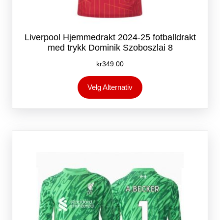
Liverpool Hjemmedrakt 2024-25 fotballdrakt
med trykk Dominik Szoboszlai 8
kr
349.00
Dette
Velg Alternativ
produktet
har
flere
varianter.
Alternativene
kan
velges
på
produktsiden