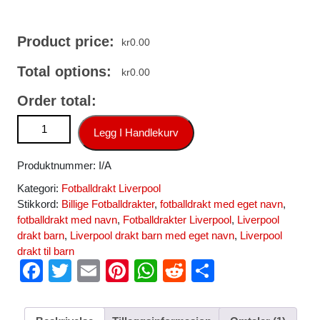
Product price:
kr
0.00
Total options:
kr
0.00
Order total:
Liverpool Keeper Hjemmedrakt 2024-25 Fotballdrakter antall
Legg I Handlekurv
Produktnummer:
I/A
Kategori:
Fotballdrakt Liverpool
Stikkord:
Billige Fotballdrakter
,
fotballdrakt med eget navn
,
fotballdrakt med navn
,
Fotballdrakter Liverpool
,
Liverpool
drakt barn
,
Liverpool drakt barn med eget navn
,
Liverpool
drakt til barn
F
T
E
Pi
W
R
S
a
wi
m
nt
h
e
h
c
tt
ail
er
at
d
ar