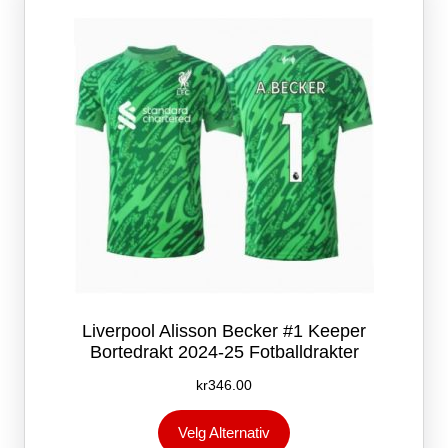
velges
på
produktsiden
Liverpool Alisson Becker #1 Keeper
Bortedrakt 2024-25 Fotballdrakter
kr
346.00
Dette
Velg Alternativ
produktet