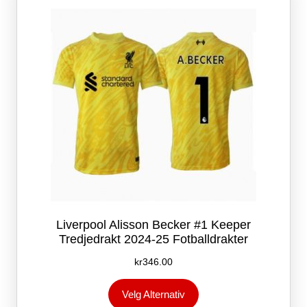
velges
på
produktsiden
Liverpool Alisson Becker #1 Keeper
Tredjedrakt 2024-25 Fotballdrakter
kr
346.00
Dette
Velg Alternativ
produktet