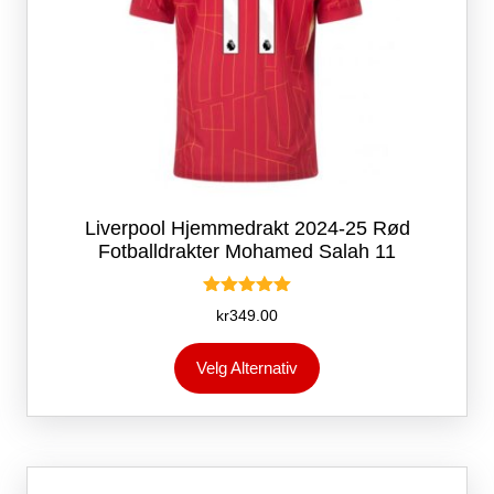
Liverpool Hjemmedrakt 2024-25 Rød
Fotballdrakter Mohamed Salah 11
Vurdert
kr
349.00
5.00
av 5
Dette
Velg Alternativ
produktet
har
flere
varianter.
Alternativene
kan