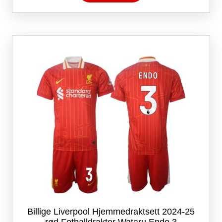
har
flere
varianter.
Alternativene
kan
velges
på
produktsiden
Billige Liverpool Hjemmedraktsett 2024-25