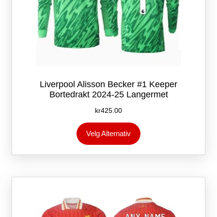
Liverpool Alisson Becker #1 Keeper
Bortedrakt 2024-25 Langermet
kr
425.00
Dette
Velg Alternativ
produktet
har
flere
varianter.
Alternativene
kan
velges
på