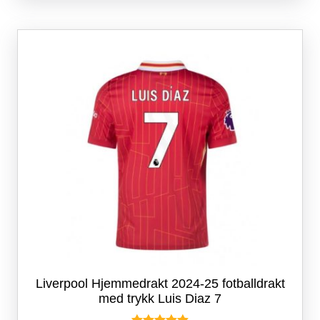
varianter.
Alternativene
kan
velges
på
produktsiden
Liverpool Hjemmedrakt 2024-25 fotballdrakt
med trykk Luis Diaz 7