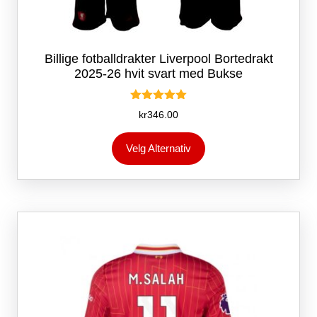
Billige fotballdrakter Liverpool Bortedrakt
2025-26 hvit svart med Bukse
Vurdert
kr
346.00
5.00
av 5
Dette
Velg Alternativ
produktet
har
flere
varianter.
Alternativene
kan
velges
på
produktsiden