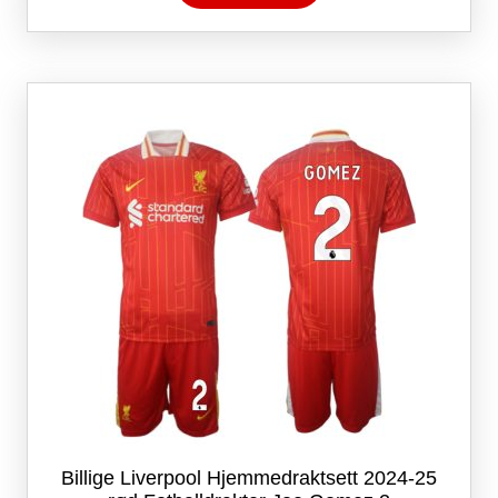
har
flere
varianter.
Alternativene
kan
velges
på
produktsiden
Billige Liverpool Hjemmedraktsett 2024-25