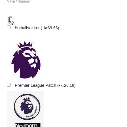
Navn / Nummer
Fotballsokker
kr
69.66
(
+
)
Premier League Patch
kr
26.18
(
+
)