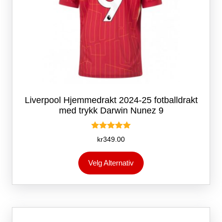
Liverpool Hjemmedrakt 2024-25 fotballdrakt
med trykk Darwin Nunez 9
Vurdert
kr
349.00
5.00
av 5
Dette
Velg Alternativ
produktet
har
flere
varianter.
Alternativene
kan