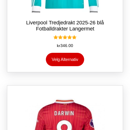
Liverpool Tredjedrakt 2025-26 blå
Fotballdrakter Langermet
Vurdert
kr
346.00
5.00
av 5
Dette
Velg Alternativ
produktet
har
flere
varianter.
Alternativene
kan
velges
på
produktsiden