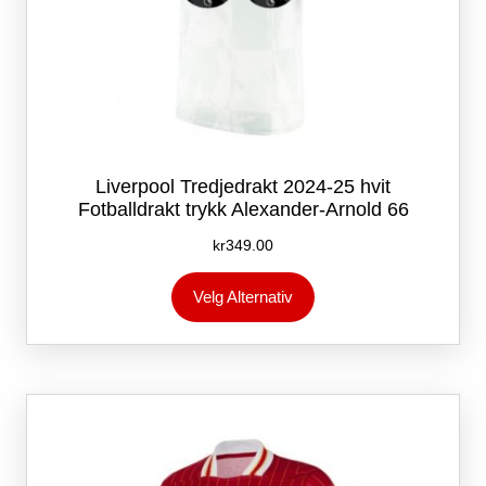
Liverpool Tredjedrakt 2024-25 hvit
Fotballdrakt trykk Alexander-Arnold 66
kr
349.00
Dette
Velg Alternativ
produktet
har
flere
varianter.
Alternativene
kan
velges
på