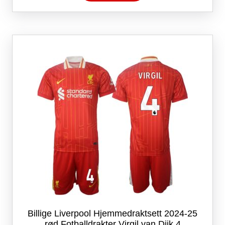
har
flere
varianter.
Alternativene
kan
velges
på
produktsiden
Billige Liverpool Hjemmedraktsett 2024-25
rød Fotballdrakter Virgil van Dijk 4