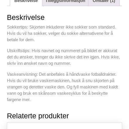
Beskrivelse
Tilleggsinformasjon
Omtaler (1)
e
er
e
s
di
e
b
st
A
t
Beskrivelse
o
p
Sokkertips: Skjorten inkluderer ikke sokker som standard.
o
p
Hvis du vil ha sokker, velger du sokke alternativene for å
betale for dem.
k
Utskriftstips: Hvis navnet og nummeret på bildet er akkurat
det du ønsker, trenger du ikke skrive det inn igjen. Hvis ikke,
skriv inn ønsket navn og nummer.
Vaskeanvisning: Det anbefales å håndvaske fotballdrakter.
Hvis du vil bruke vaskemaskinen, husk å snu skjorten på
vrangen og deretter vaske den. Og fyll maskinen med kaldt
vann og bruk en skånsom vaskesyklus for å beskytte
fargene mer.
Relaterte produkter