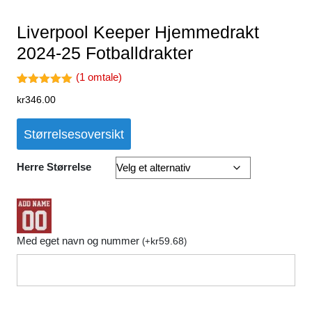
Liverpool Keeper Hjemmedrakt
2024-25 Fotballdrakter
(
1
omtale)
Vurdert
1
kr
346.00
5.00
av 5
basert på
kundevurder
Størrelsesoversikt
ing
Herre Størrelse
Med eget navn og nummer
kr
59.68
(
+
)