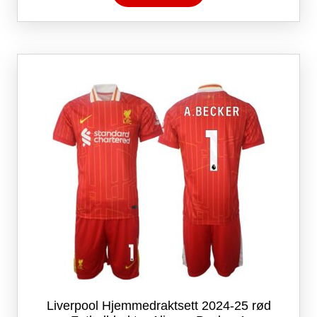
har
flere
varianter.
Alternativene
kan
velges
på
produktsiden
Liverpool Hjemmedraktsett 2024-25 rød