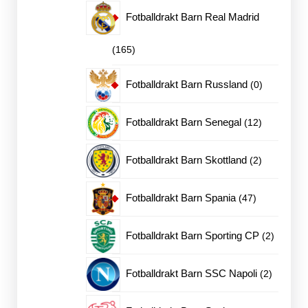
produkter
Fotballdrakt Barn Real Madrid
165
165
produkter
0
Fotballdrakt Barn Russland
0
produkter
12
Fotballdrakt Barn Senegal
12
produkter
2
Fotballdrakt Barn Skottland
2
produkter
47
Fotballdrakt Barn Spania
47
produkter
2
Fotballdrakt Barn Sporting CP
2
produkte
2
Fotballdrakt Barn SSC Napoli
2
produkte