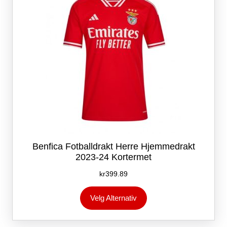
på
produktsiden
Benfica Fotballdrakt Herre Hjemmedrakt
2023-24 Kortermet
kr
399.89
Dette
Velg Alternativ
produktet
har
flere