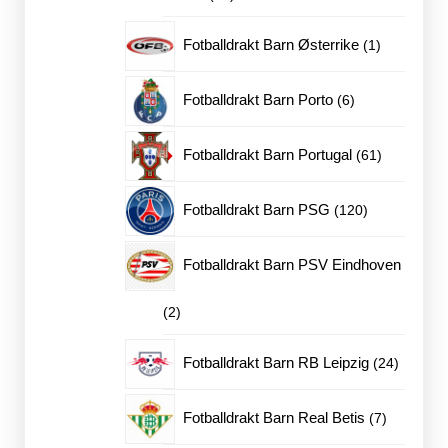
produkter
1
Fotballdrakt Barn Østerrike
1
produkt
6
Fotballdrakt Barn Porto
6
produkter
61
Fotballdrakt Barn Portugal
61
produkter
120
Fotballdrakt Barn PSG
120
produkter
Fotballdrakt Barn PSV Eindhoven
2
2
produkter
24
Fotballdrakt Barn RB Leipzig
24
produkte
7
Fotballdrakt Barn Real Betis
7