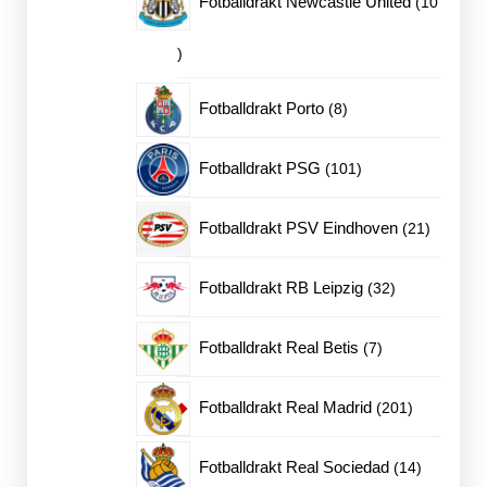
Fotballdrakt Newcastle United
10
10
produkter
8
Fotballdrakt Porto
8
produkter
101
Fotballdrakt PSG
101
produkter
21
Fotballdrakt PSV Eindhoven
21
produkte
32
Fotballdrakt RB Leipzig
32
produkter
7
Fotballdrakt Real Betis
7
produkter
201
Fotballdrakt Real Madrid
201
produkter
14
Fotballdrakt Real Sociedad
14