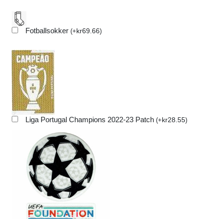
Fotballsokker
kr
69.66
(
+
)
Liga Portugal Champions 2022-23 Patch
kr
28.55
(
+
)