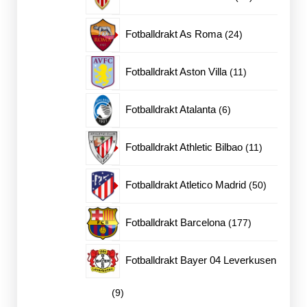
produkter
24
Fotballdrakt As Roma
24
produkter
11
Fotballdrakt Aston Villa
11
produkter
6
Fotballdrakt Atalanta
6
produkter
11
Fotballdrakt Athletic Bilbao
11
produkter
50
Fotballdrakt Atletico Madrid
50
produkter
177
Fotballdrakt Barcelona
177
produkter
Fotballdrakt Bayer 04 Leverkusen
9
9