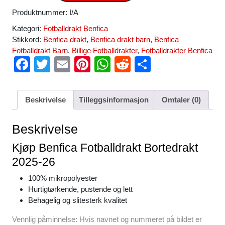
Produktnummer:
I/A
Kategori:
Fotballdrakt Benfica
Stikkord:
Benfica drakt
,
Benfica drakt barn
,
Benfica
Fotballdrakt Barn
,
Billige Fotballdrakter
,
Fotballdrakter Benfica
F
T
E
Pi
W
R
S
a
wi
m
nt
h
e
h
c
tt
ail
er
at
d
ar
Beskrivelse
Tilleggsinformasjon
Omtaler (0)
e
er
e
s
di
e
b
st
A
t
Beskrivelse
o
p
Kjøp Benfica Fotballdrakt Bortedrakt
o
p
2025-26
k
100% mikropolyester
Hurtigtørkende, pustende og lett
Behagelig og slitesterk kvalitet
Vennlig påminnelse: Hvis navnet og nummeret på bildet er