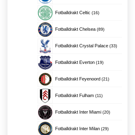
produkter
16
Fotballdrakt Celtic
16
produkter
89
Fotballdrakt Chelsea
89
produkter
33
Fotballdrakt Crystal Palace
33
produkter
19
Fotballdrakt Everton
19
produkter
21
Fotballdrakt Feyenoord
21
produkter
11
Fotballdrakt Fulham
11
produkter
20
Fotballdrakt Inter Miami
20
produkter
29
Fotballdrakt Inter Milan
29