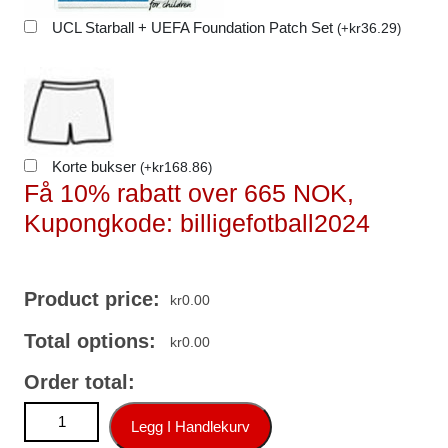
UCL Starball + UEFA Foundation Patch Set
kr
36.29
(
+
)
Korte bukser
kr
168.86
(
+
)
Få 10% rabatt over 665 NOK,
Kupongkode: billigefotball2024
Product price:
kr
0.00
Total options:
kr
0.00
Order total:
Kjøp Benfica Fotballdrakt Bortedrakt 2025-26 antall
Legg I Handlekurv