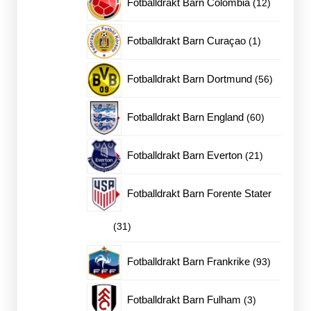
12
Fotballdrakt Barn Colombia
12
produkter
1
Fotballdrakt Barn Curaçao
1
produkt
56
Fotballdrakt Barn Dortmund
56
produkter
60
Fotballdrakt Barn England
60
produkter
21
Fotballdrakt Barn Everton
21
produkter
Fotballdrakt Barn Forente Stater
31
31
produkter
93
Fotballdrakt Barn Frankrike
93
produkter
3
Fotballdrakt Barn Fulham
3