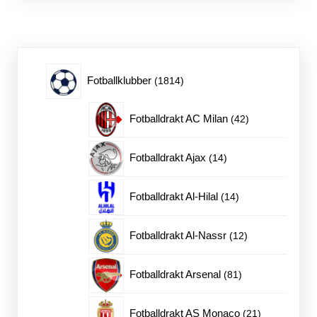
varianter.
Alternativene
kan
velges
på
1814
Fotballklubber
1814
produktsiden
produkter
42
Fotballdrakt AC Milan
42
produkter
14
Fotballdrakt Ajax
14
produkter
14
Fotballdrakt Al-Hilal
14
produkter
12
Fotballdrakt Al-Nassr
12
produkter
81
Fotballdrakt Arsenal
81
produkter
21
Fotballdrakt AS Monaco
21