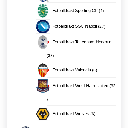
produkter
4
Fotballdrakt Sporting CP
4
produkter
27
Fotballdrakt SSC Napoli
27
produkter
Fotballdrakt Tottenham Hotspur
32
32
produkter
6
Fotballdrakt Valencia
6
produkter
Fotballdrakt West Ham United
32
32
produkter
6
Fotballdrakt Wolves
6
produkter