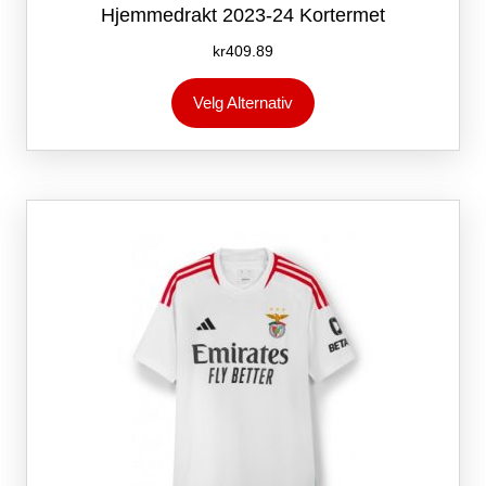
Hjemmedrakt 2023-24 Kortermet
kr
409.89
Dette
Velg Alternativ
produktet
har
flere
varianter.
Alternativene
kan
velges
på
produktsiden