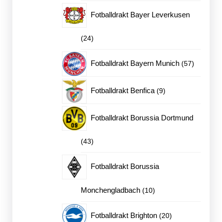
produkter
Fotballdrakt Bayer Leverkusen
24
24
produkter
57
Fotballdrakt Bayern Munich
57
produkter
9
Fotballdrakt Benfica
9
produkter
Fotballdrakt Borussia Dortmund
43
43
produkter
Fotballdrakt Borussia
10
Monchengladbach
10
produkter
20
Fotballdrakt Brighton
20