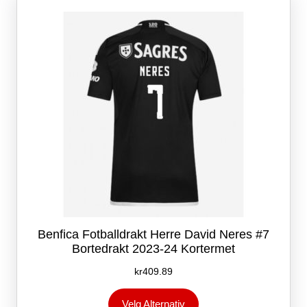
kan
velges
på
produktsiden
Benfica Fotballdrakt Herre David Neres #7
Bortedrakt 2023-24 Kortermet
kr
409.89
Dette
Velg Alternativ
produktet