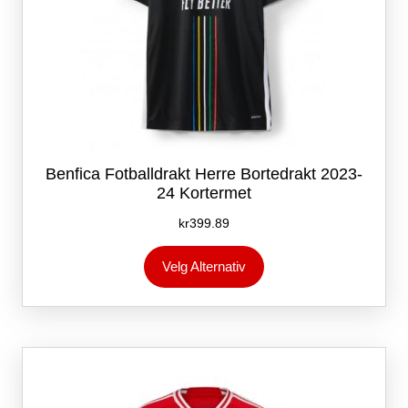
Benfica Fotballdrakt Herre Bortedrakt 2023-
24 Kortermet
kr
399.89
Dette
Velg Alternativ
produktet
har
flere
varianter.
Alternativene
kan
velges