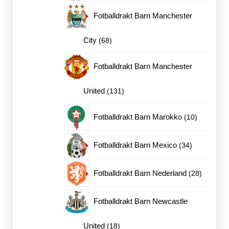
produkter
Fotballdrakt Barn Manchester
68
City
68
produkter
Fotballdrakt Barn Manchester
131
United
131
produkter
10
Fotballdrakt Barn Marokko
10
produkter
34
Fotballdrakt Barn Mexico
34
produkter
28
Fotballdrakt Barn Nederland
28
produkte
Fotballdrakt Barn Newcastle
18
United
18