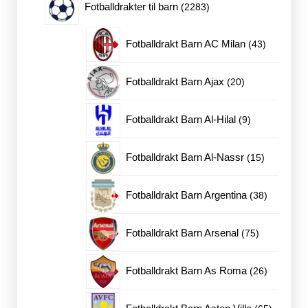
2283
Fotballdrakter til barn
2283
produkter
43
Fotballdrakt Barn AC Milan
43
produkter
20
Fotballdrakt Barn Ajax
20
produkter
9
Fotballdrakt Barn Al-Hilal
9
produkter
15
Fotballdrakt Barn Al-Nassr
15
produkter
38
Fotballdrakt Barn Argentina
38
produkter
75
Fotballdrakt Barn Arsenal
75
produkter
26
Fotballdrakt Barn As Roma
26
produkter
65