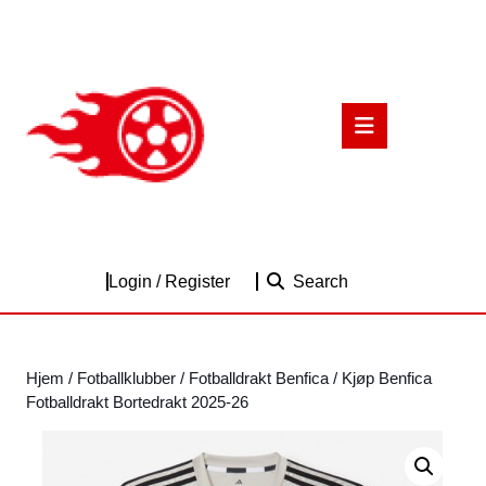
Skip
to
content
Skip
to
Open
content
Button
Login
Login / Register
Search
/
Register
Hjem
/
Fotballklubber
/
Fotballdrakt Benfica
/ Kjøp Benfica
Fotballdrakt Bortedrakt 2025-26