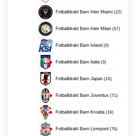
produkter
22
Fotballdrakt Barn Inter Miami
22
produkt
57
Fotballdrakt Barn Inter Milan
57
produkte
0
Fotballdrakt Barn Island
0
produkter
3
Fotballdrakt Barn Italia
3
produkter
10
Fotballdrakt Barn Japan
10
produkter
71
Fotballdrakt Barn Juventus
71
produkter
16
Fotballdrakt Barn Kroatia
16
produkter
76
Fotballdrakt Barn Liverpool
76