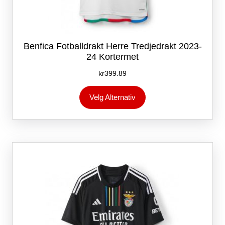
Benfica Fotballdrakt Herre Tredjedrakt 2023-
24 Kortermet
kr
399.89
Dette
Velg Alternativ
produktet
har
flere
varianter.
Alternativene
kan
velges
på
produktsiden