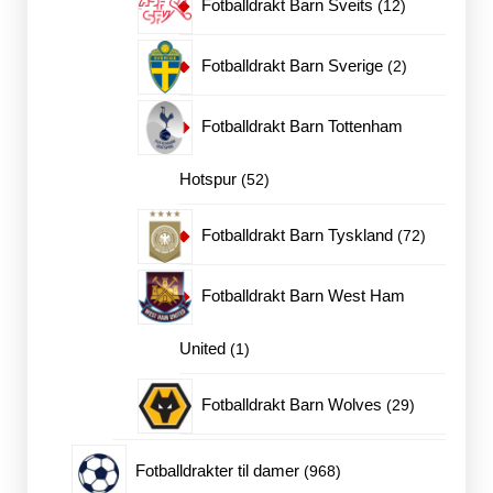
12
Fotballdrakt Barn Sveits
12
produkter
2
Fotballdrakt Barn Sverige
2
produkter
Fotballdrakt Barn Tottenham
52
Hotspur
52
produkter
72
Fotballdrakt Barn Tyskland
72
produkter
Fotballdrakt Barn West Ham
1
United
1
produkt
29
Fotballdrakt Barn Wolves
29
produkter
968
Fotballdrakter til damer
968