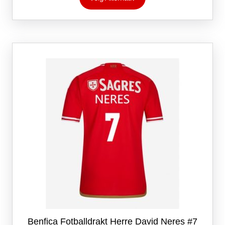
har
flere
varianter.
Alternativene
kan
velges
på
produktsiden
Benfica Fotballdrakt Herre David Neres #7