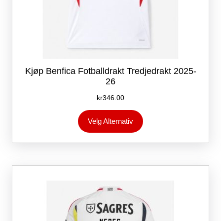
Kjøp Benfica Fotballdrakt Tredjedrakt 2025-
26
kr
346.00
Dette
Velg Alternativ
produktet
har
flere
varianter.
Alternativene
kan
velges
på
produktsiden