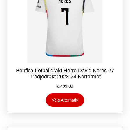
Benfica Fotballdrakt Herre David Neres #7
Tredjedrakt 2023-24 Kortermet
kr
409.89
Dette
Velg Alternativ
produktet
har
flere
varianter.
Alternativene