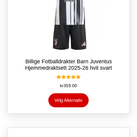
Billige Fotballdrakter Barn Juventus
Hjemmedraktsett 2025-26 hvit svart
Vurdert
kr
359.00
5.00
av 5
Dette
Velg Alternativ
produktet
har
flere
varianter.
Alternativene
kan