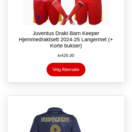
Juventus Drakt Barn Keeper
Hjemmedraktsett 2024-25 Langermet (+
Korte bukser)
kr
425.00
Dette
Velg Alternativ
produktet
har
flere
varianter.
Alternativene
kan
velges
på
produktsiden