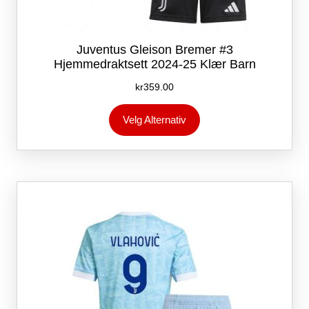
Juventus Gleison Bremer #3
Hjemmedraktsett 2024-25 Klær Barn
kr
359.00
Dette
Velg Alternativ
produktet
har
flere
varianter.
Alternativene
kan
velges
på
produktsiden