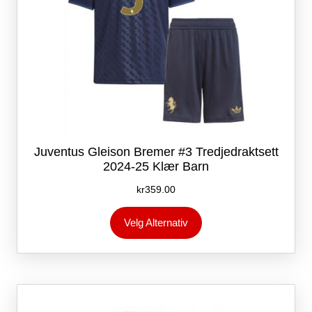
Juventus Gleison Bremer #3 Tredjedraktsett
2024-25 Klær Barn
kr
359.00
Dette
Velg Alternativ
produktet
har
flere
varianter.
Alternativene
kan