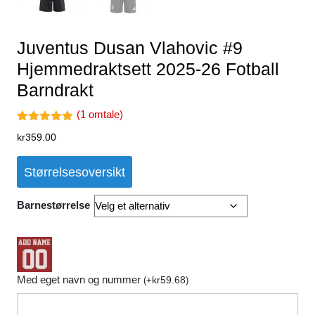
Juventus Dusan Vlahovic #9
Hjemmedraktsett 2025-26 Fotball
Barndrakt
(
1
omtale)
Vurdert
1
kr
359.00
5.00
av 5
basert på
kundevurder
Størrelsesoversikt
ing
Barnestørrelse
Med eget navn og nummer
kr
59.68
(
+
)