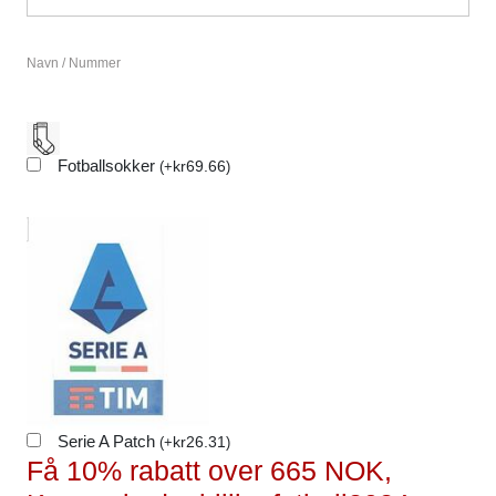
Navn / Nummer
Fotballsokker
kr
69.66
(
+
)
Serie A Patch
kr
26.31
(
+
)
Få 10% rabatt over 665 NOK,