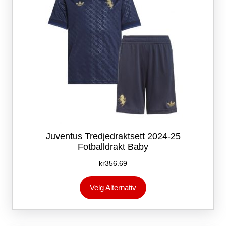
produktsiden
Juventus Tredjedraktsett 2024-25
Fotballdrakt Baby
kr
356.69
Dette
Velg Alternativ
produktet
har
flere
varianter.