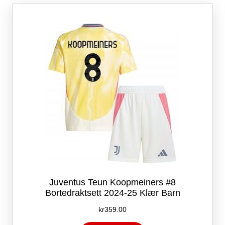
Alternativene
kan
velges
på
produktsiden
Juventus Teun Koopmeiners #8
Bortedraktsett 2024-25 Klær Barn
kr
359.00
Dette