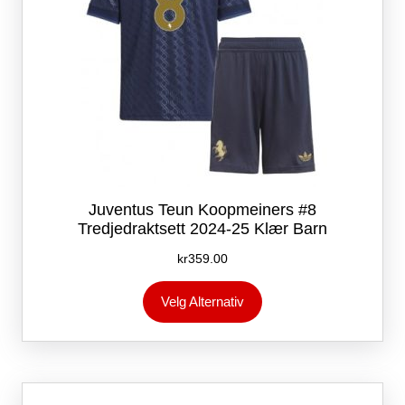
Juventus Teun Koopmeiners #8
Tredjedraktsett 2024-25 Klær Barn
kr
359.00
Dette
Velg Alternativ
produktet
har
flere
varianter.
Alternativene
kan