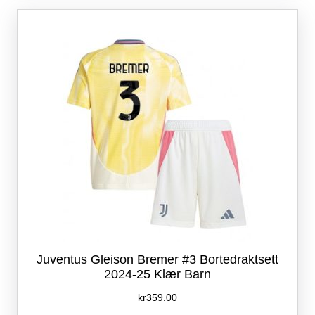
Alternativene
kan
velges
på
produktsiden
Juventus Gleison Bremer #3 Bortedraktsett
2024-25 Klær Barn
kr
359.00