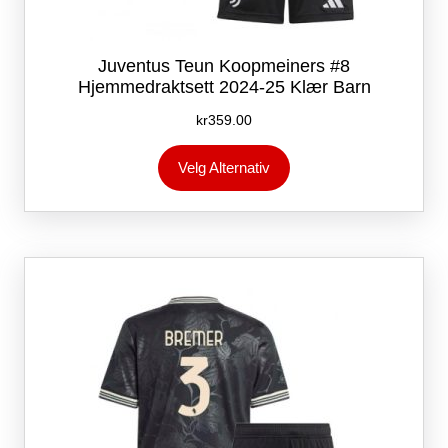
Juventus Teun Koopmeiners #8
Hjemmedraktsett 2024-25 Klær Barn
kr
359.00
Dette
Velg Alternativ
produktet
har
flere
varianter.
Alternativene
kan
velges
på
produktsiden