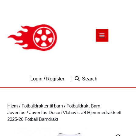
Skip
to
content
Skip
to
Open
content
Button
Login
Login / Register
Search
/
Register
Hjem
/
Fotballdrakter til barn
/
Fotballdrakt Barn
Juventus
/ Juventus Dusan Vlahovic #9 Hjemmedraktsett
2025-26 Fotball Barndrakt