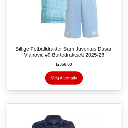
Billige Fotballdrakter Barn Juventus Dusan
Vlahovic #9 Bortedraktsett 2025-26
kr
356.00
Dette
Velg Alternativ
produktet
har
flere
varianter.
Alternativene
kan
velges
på