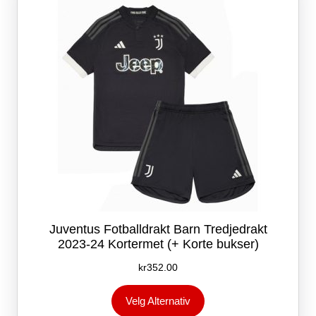
velges
på
produktsiden
Juventus Fotballdrakt Barn Tredjedrakt
2023-24 Kortermet (+ Korte bukser)
kr
352.00
Dette
Velg Alternativ
produktet