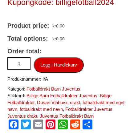
Kupongkode: billigefotball2024
Product price:
kr
0.00
Total options:
kr
0.00
Order total:
Juventus Dusan Vlahovic #9 Hjemmedraktsett 2025-26
Legg I Handlekurv
Fotball Barndrakt antall
Produktnummer:
I/A
Kategori:
Fotballdrakt Barn Juventus
Stikkord:
Billige Barn Fotballdrakter Juventus
,
Billige
Fotballdrakter
,
Dusan Vlahovic drakt
,
fotballdrakt med eget
navn
,
fotballdrakt med navn
,
Fotballdrakter Juventus
,
Juventus drakt
,
Juventus Fotballdrakt Barn
F
T
E
Pi
W
R
S
a
wi
m
nt
h
e
h