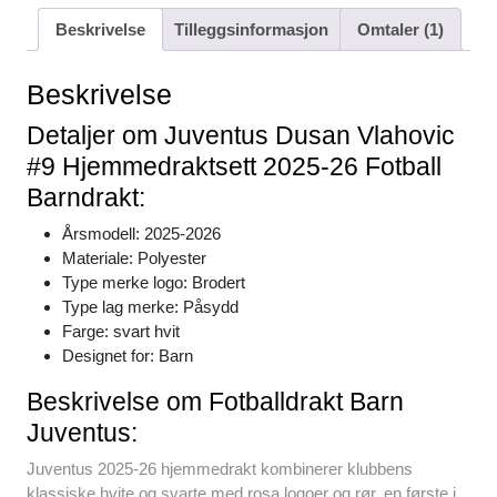
c
tt
ail
er
at
d
ar
Beskrivelse
Tilleggsinformasjon
Omtaler (1)
e
er
e
s
di
e
b
st
A
t
Beskrivelse
o
p
Detaljer om Juventus Dusan Vlahovic
o
p
#9 Hjemmedraktsett 2025-26 Fotball
k
Barndrakt:
Årsmodell: 2025-2026
Materiale: Polyester
Type merke logo: Brodert
Type lag merke: Påsydd
Farge: svart hvit
Designet for: Barn
Beskrivelse om Fotballdrakt Barn
Juventus:
Juventus 2025-26 hjemmedrakt kombinerer klubbens
klassiske hvite og svarte med rosa logoer og rør, en første i