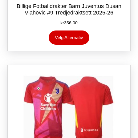
Billige Fotballdrakter Barn Juventus Dusan
Vlahovic #9 Tredjedraktsett 2025-26
kr
356.00
Dette
Velg Alternativ
produktet
har
flere
varianter.
Alternativene
kan
velges
på
produktsiden