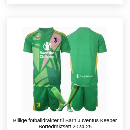
flere
varianter.
Alternativene
kan
velges
på
produktsiden
Billige fotballdrakter til Barn Juventus Keeper
Bortedraktsett 2024-25