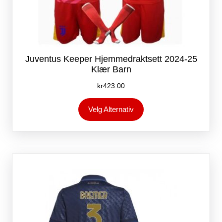
Juventus Keeper Hjemmedraktsett 2024-25
Klær Barn
kr
423.00
Dette
Velg Alternativ
produktet
har
flere
varianter.
Alternativene
kan
velges
på
produktsiden