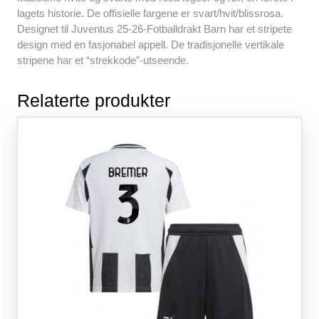
lagets historie. De offisielle fargene er svart/hvit/blissrosa.
Designet til Juventus 25-26-Fotballdrakt Barn har et stripete
design med en fasjonabel appell. De tradisjonelle vertikale
stripene har et “strekkode”-utseende.
Relaterte produkter