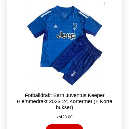
velges
på
produktsiden
Fotballdrakt Barn Juventus Keeper
Hjemmedrakt 2023-24 Kortermet (+ Korte
bukser)
kr
423.00
Dette