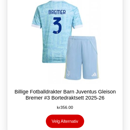
velges
på
produktsiden
Billige Fotballdrakter Barn Juventus Gleison
Bremer #3 Bortedraktsett 2025-26
kr
356.00
Dette
Velg Alternativ
produktet
har