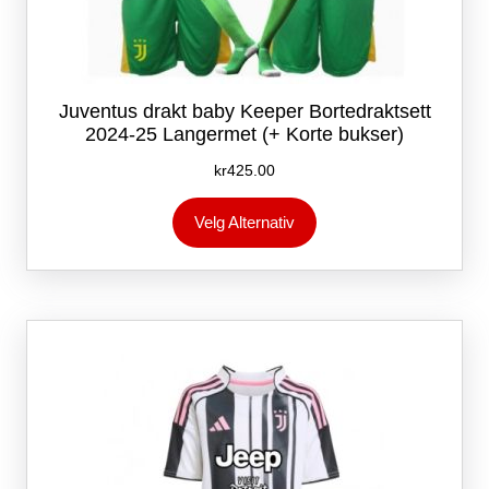
Juventus drakt baby Keeper Bortedraktsett
2024-25 Langermet (+ Korte bukser)
kr
425.00
Dette
Velg Alternativ
produktet
har
flere
varianter.
Alternativene
kan
velges
på
produktsiden