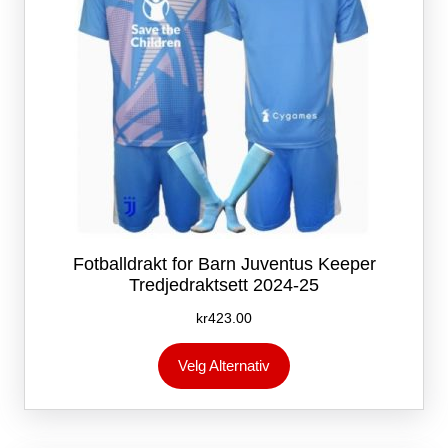
Fotballdrakt for Barn Juventus Keeper
Tredjedraktsett 2024-25
kr
423.00
Dette
Velg Alternativ
produktet
har
flere
varianter.