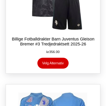
Billige Fotballdrakter Barn Juventus Gleison
Bremer #3 Tredjedraktsett 2025-26
kr
356.00
Dette
Velg Alternativ
produktet
har
flere
varianter.
Alternativene
kan
velges
på
produktsiden