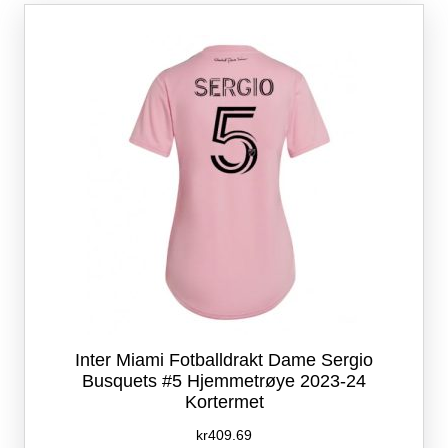
Alternativene
kan
velges
på
produktsiden
Inter Miami Fotballdrakt Dame Sergio
Busquets #5 Hjemmetrøye 2023-24
Kortermet
kr
409.69