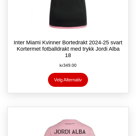
Inter Miami Kvinner Bortedrakt 2024-25 svart
Kortermet fotballdrakt med trykk Jordi Alba
18
kr
349.00
Dette
Velg Alternativ
produktet
har
flere
varianter.
Alternativene
kan
velges
på
produktsiden