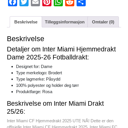
F
T
E
Pi
W
R
S
a
wi
m
nt
h
e
h
c
tt
ail
er
at
d
ar
Beskrivelse
Tilleggsinformasjon
Omtaler (0)
e
er
e
s
di
e
b
st
A
t
Beskrivelse
o
p
Detaljer om Inter Miami Hjemmedrakt
o
p
Dame 2025-26 Fotballdrakt:
k
Designet for: Dame
Type merkelogo: Brodert
Type lagmerke: Påsydd
100% polyester og holder deg tørr
Produktfarge: Rosa
Beskrivelse om Inter Miami Drakt
25/26:
Inter Miami CF Hjemmedrakt 2025 UTE NÅ! Dette er den
offisielle Inter Miami CF Hjemmedrakt 2025. Inter Miami FC