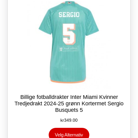
velges
på
produktsiden
Billige fotballdrakter Inter Miami Kvinner
Tredjedrakt 2024-25 grønn Kortermet Sergio
Busquets 5
kr
349.00
Dette
Velg Alternativ
produktet