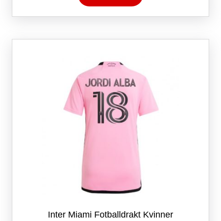
har
flere
varianter.
Alternativene
kan
velges
på
produktsiden
Inter Miami Fotballdrakt Kvinner