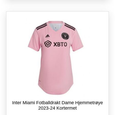
flere
varianter.
Alternativene
kan
velges
på
produktsiden
Inter Miami Fotballdrakt Dame Hjemmetrøye
2023-24 Kortermet