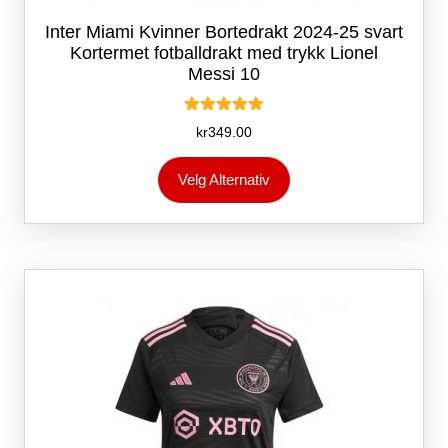
Inter Miami Kvinner Bortedrakt 2024-25 svart
Kortermet fotballdrakt med trykk Lionel
Messi 10
Vurdert
kr
349.00
5.00
av 5
Dette
Velg Alternativ
produktet
har
flere
varianter.
Alternativene
kan
velges
på
produktsiden