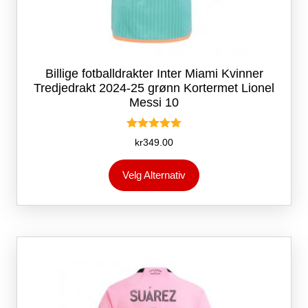
Billige fotballdrakter Inter Miami Kvinner
Tredjedrakt 2024-25 grønn Kortermet Lionel
Messi 10
Vurdert
kr
349.00
5.00
av 5
Dette
Velg Alternativ
produktet
har
flere
varianter.
Alternativene
kan
velges
på
produktsiden