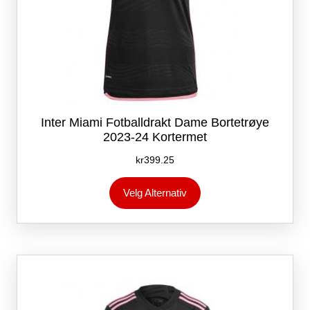
Inter Miami Fotballdrakt Dame Bortetrøye
2023-24 Kortermet
kr
399.25
Dette
Velg Alternativ
produktet
har
flere
varianter.
Alternativene
kan
velges
på