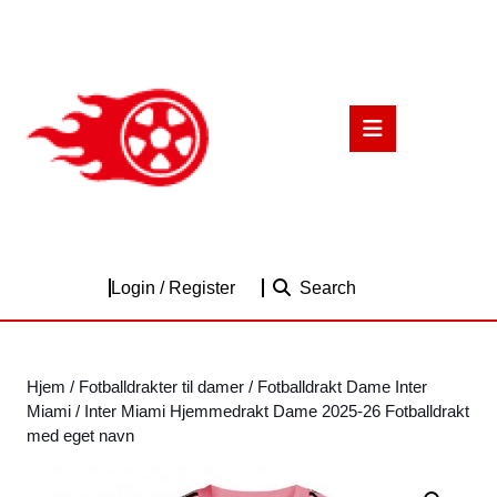
Skip
to
content
Skip
to
Open
content
Button
Login
Login / Register
Search
/
Register
Hjem
/
Fotballdrakter til damer
/
Fotballdrakt Dame Inter
Miami
/ Inter Miami Hjemmedrakt Dame 2025-26 Fotballdrakt
med eget navn