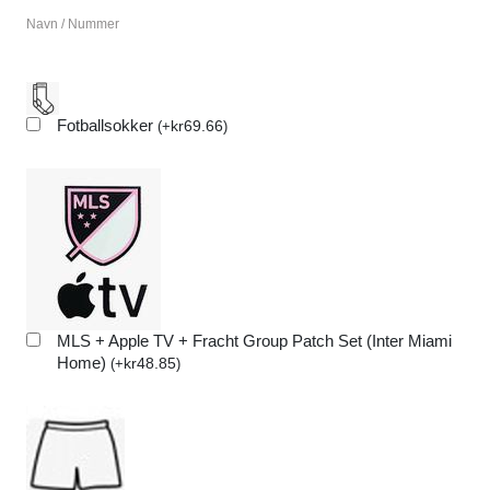
Navn / Nummer
Fotballsokker
kr
69.66
(
+
)
MLS + Apple TV + Fracht Group Patch Set (Inter Miami
Home)
kr
48.85
(
+
)