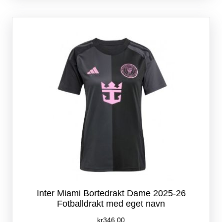
varianter.
Alternativene
kan
velges
på
produktsiden
Inter Miami Bortedrakt Dame 2025-26
Fotballdrakt med eget navn
kr
346.00