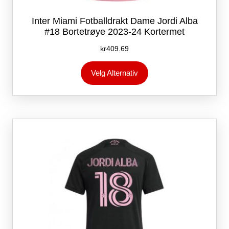
Inter Miami Fotballdrakt Dame Jordi Alba
#18 Bortetrøye 2023-24 Kortermet
kr
409.69
Dette
Velg Alternativ
produktet
har
flere
varianter.
Alternativene
kan
velges
på
produktsiden