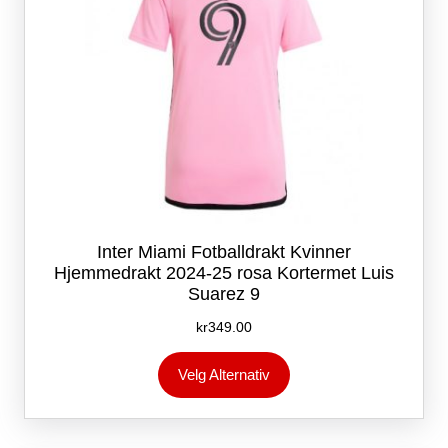
Inter Miami Fotballdrakt Kvinner
Hjemmedrakt 2024-25 rosa Kortermet Luis
Suarez 9
kr
349.00
Dette
Velg Alternativ
produktet
har
flere
varianter.