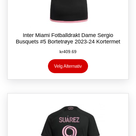
Inter Miami Fotballdrakt Dame Sergio
Busquets #5 Bortetrøye 2023-24 Kortermet
kr
409.69
Dette
Velg Alternativ
produktet
har
flere
varianter.
Alternativene
kan
velges
på
produktsiden