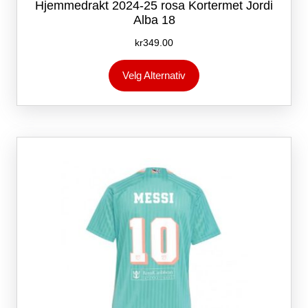
Hjemmedrakt 2024-25 rosa Kortermet Jordi
Alba 18
kr
349.00
Dette
Velg Alternativ
produktet
har
flere
varianter.
Alternativene
kan
velges
på
produktsiden