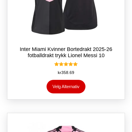
Inter Miami Kvinner Bortedrakt 2025-26
fotballdrakt trykk Lionel Messi 10
Vurdert
kr
358.69
5.00
av 5
Dette
Velg Alternativ
produktet
har
flere
varianter.
Alternativene
kan
velges