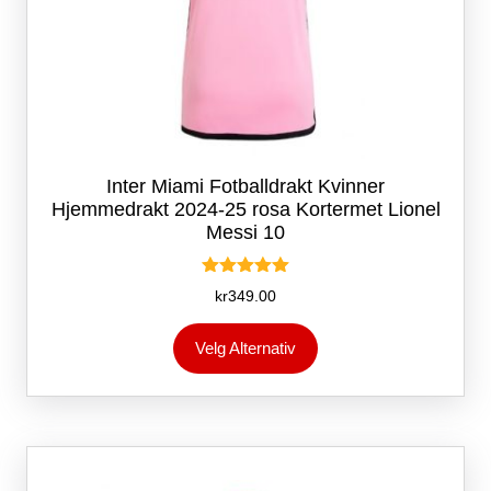
Inter Miami Fotballdrakt Kvinner
Hjemmedrakt 2024-25 rosa Kortermet Lionel
Messi 10
Vurdert
kr
349.00
5.00
av 5
Dette
Velg Alternativ
produktet
har
flere
varianter.
Alternativene
kan