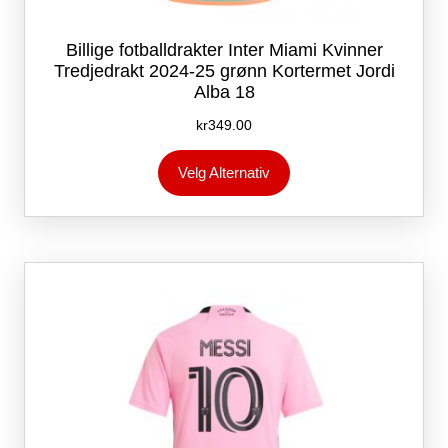
Billige fotballdrakter Inter Miami Kvinner
Tredjedrakt 2024-25 grønn Kortermet Jordi
Alba 18
kr
349.00
Dette
Velg Alternativ
produktet
har
flere
varianter.
Alternativene
kan
velges
på
produktsiden