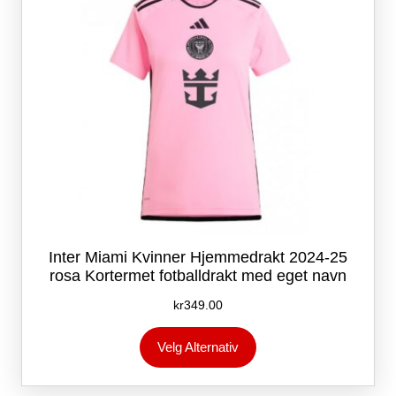
på
produktsiden
Inter Miami Kvinner Hjemmedrakt 2024-25
rosa Kortermet fotballdrakt med eget navn
kr
349.00
Dette
Velg Alternativ
produktet
har
flere