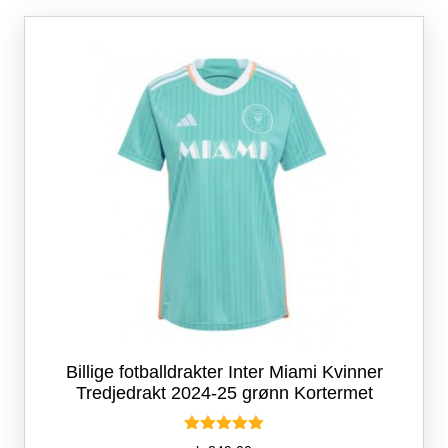
Alternativene
kan
velges
på
produktsiden
Billige fotballdrakter Inter Miami Kvinner
Tredjedrakt 2024-25 grønn Kortermet
Vurdert