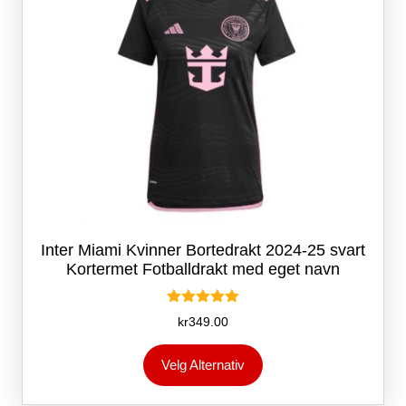
produktsiden
Inter Miami Kvinner Bortedrakt 2024-25 svart
Kortermet Fotballdrakt med eget navn
Vurdert
kr
349.00
5.00
av 5
Dette
Velg Alternativ
produktet
har