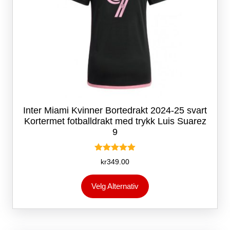
Inter Miami Kvinner Bortedrakt 2024-25 svart
Kortermet fotballdrakt med trykk Luis Suarez
9
Vurdert
kr
349.00
5.00
av 5
Dette
Velg Alternativ
produktet
har
flere
varianter.