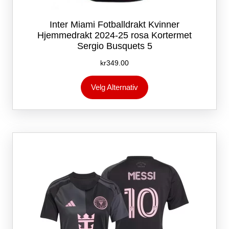
Inter Miami Fotballdrakt Kvinner
Hjemmedrakt 2024-25 rosa Kortermet
Sergio Busquets 5
kr
349.00
Dette
Velg Alternativ
produktet
har
flere
varianter.
Alternativene
kan
velges
på
produktsiden