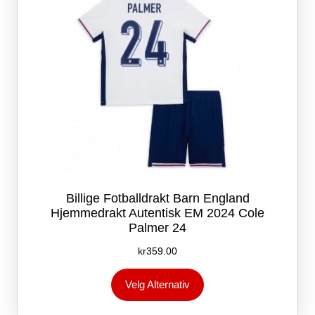
produktsiden
Billige Fotballdrakt Barn England
Hjemmedrakt Autentisk EM 2024 Cole
Palmer 24
kr
359.00
Dette
Velg Alternativ
produktet
har