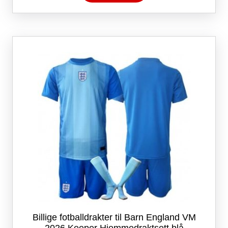
har
flere
varianter.
Alternativene
kan
velges
på
produktsiden
Billige fotballdrakter til Barn England VM