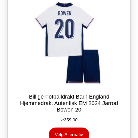
velges
på
produktsiden
Billige Fotballdrakt Barn England
Hjemmedrakt Autentisk EM 2024 Jarrod
Bowen 20
kr
359.00
Dette
Velg Alternativ
produktet