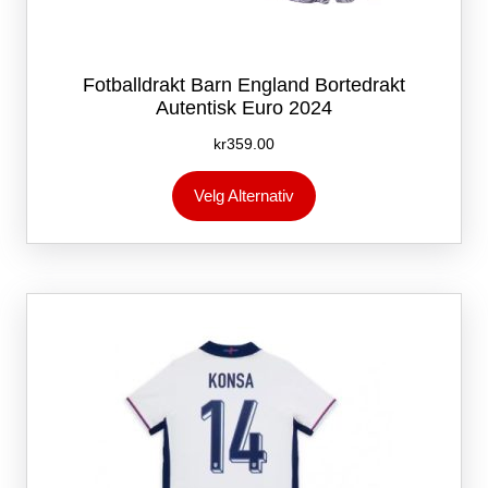
Fotballdrakt Barn England Bortedrakt
Autentisk Euro 2024
kr
359.00
Dette
Velg Alternativ
produktet
har
flere
varianter.
Alternativene
kan
velges
på
produktsiden