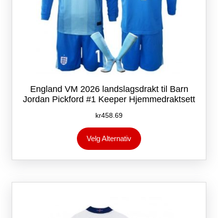
England VM 2026 landslagsdrakt til Barn
Jordan Pickford #1 Keeper Hjemmedraktsett
kr
458.69
Dette
Velg Alternativ
produktet
har
flere
varianter.
Alternativene
kan
velges
på