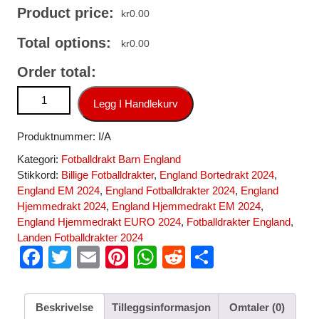
Product price:
kr
0.00
Total options:
kr
0.00
Order total:
Fotballdrakt Barn England Hjemmedrakt Autentisk Euro 2024
Legg I Handlekurv
antall
Produktnummer:
I/A
Kategori:
Fotballdrakt Barn England
Stikkord:
Billige Fotballdrakter
,
England Bortedrakt 2024
,
England EM 2024
,
England Fotballdrakter 2024
,
England
Hjemmedrakt 2024
,
England Hjemmedrakt EM 2024
,
England Hjemmedrakt EURO 2024
,
Fotballdrakter England
,
Landen Fotballdrakter 2024
F
T
E
Pi
W
R
S
a
wi
m
nt
h
e
h
c
tt
ail
er
at
d
ar
Beskrivelse
Tilleggsinformasjon
Omtaler (0)