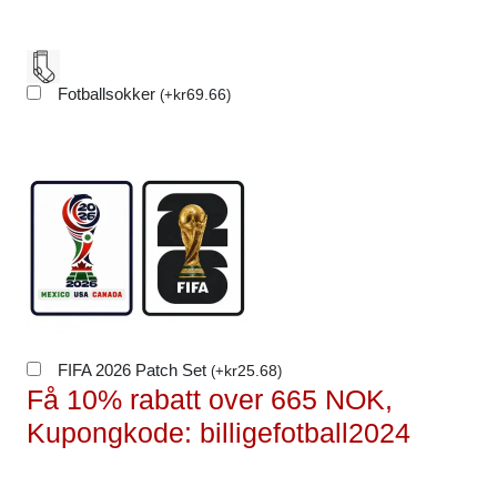
Fotballsokker
kr
69.66
(
+
)
FIFA 2026 Patch Set
kr
25.68
(
+
)
Få 10% rabatt over 665 NOK,
Kupongkode: billigefotball2024