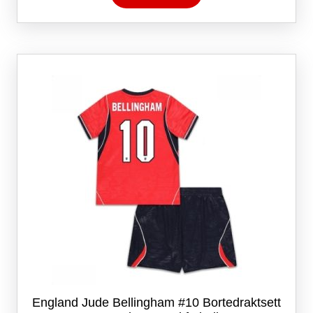
har
flere
varianter.
Alternativene
kan
velges
på
produktsiden
England Jude Bellingham #10 Bortedraktsett