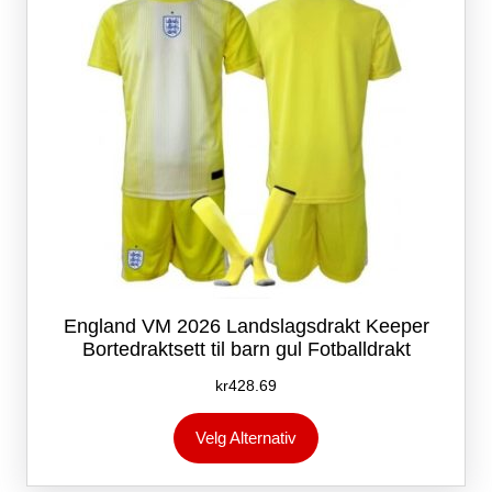
på
produktsiden
England VM 2026 Landslagsdrakt Keeper
Bortedraktsett til barn gul Fotballdrakt
kr
428.69
Dette
Velg Alternativ
produktet
har
flere