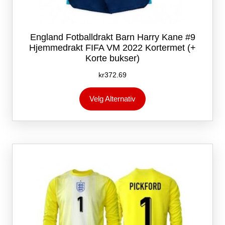
England Fotballdrakt Barn Harry Kane #9
Hjemmedrakt FIFA VM 2022 Kortermet (+
Korte bukser)
kr
372.69
Dette
Velg Alternativ
produktet
har
flere
varianter.
Alternativene
kan
velges
på
produktsiden