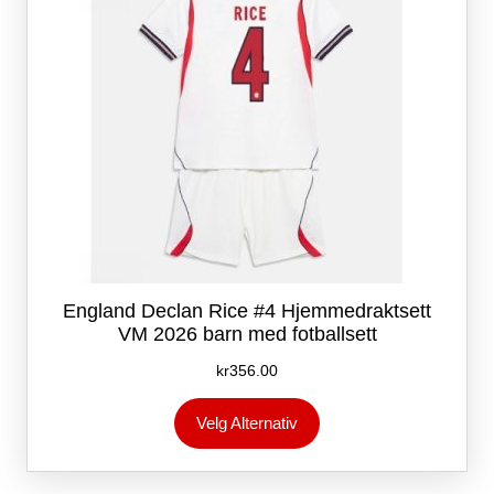
produktsiden
England Declan Rice #4 Hjemmedraktsett
VM 2026 barn med fotballsett
kr
356.00
Dette
Velg Alternativ
produktet
har
flere