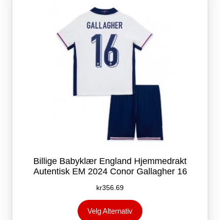
velges
på
produktsiden
Billige Babyklær England Hjemmedrakt
Autentisk EM 2024 Conor Gallagher 16
kr
356.69
Dette
Velg Alternativ
produktet