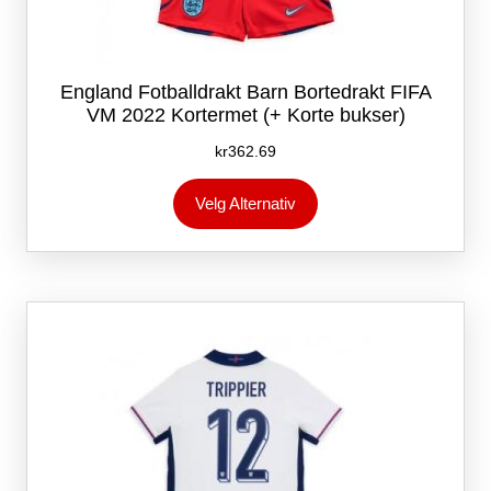
England Fotballdrakt Barn Bortedrakt FIFA
VM 2022 Kortermet (+ Korte bukser)
kr
362.69
Dette
Velg Alternativ
produktet
har
flere
varianter.
Alternativene
kan
velges
på
produktsiden