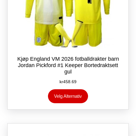
Kjøp England VM 2026 fotballdrakter barn
Jordan Pickford #1 Keeper Bortedraktsett
gul
kr
458.69
Dette
Velg Alternativ
produktet
har
flere
varianter.
Alternativene
kan