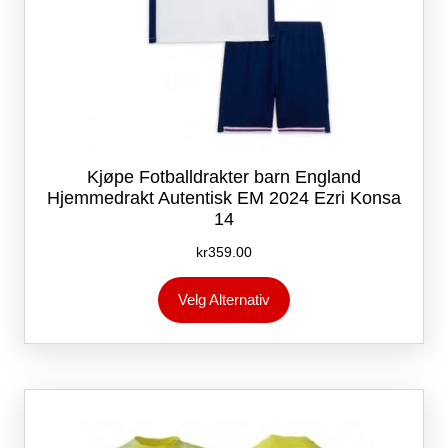
Kjøpe Fotballdrakter barn England
Hjemmedrakt Autentisk EM 2024 Ezri Konsa
14
kr
359.00
Dette
Velg Alternativ
produktet
har
flere
varianter.
Alternativene
kan
velges