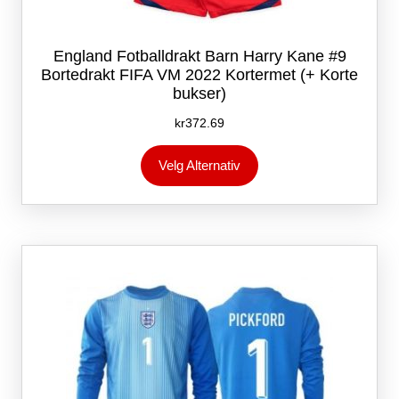
England Fotballdrakt Barn Harry Kane #9
Bortedrakt FIFA VM 2022 Kortermet (+ Korte
bukser)
kr
372.69
Dette
Velg Alternativ
produktet
har
flere
varianter.
Alternativene
kan
velges
på
produktsiden