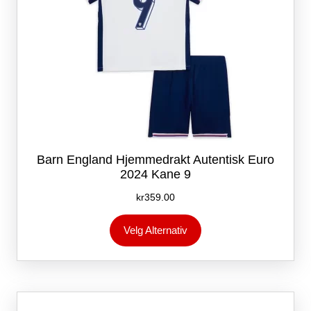
Barn England Hjemmedrakt Autentisk Euro
2024 Kane 9
kr
359.00
Dette
Velg Alternativ
produktet
har
flere
varianter.
Alternativene
kan