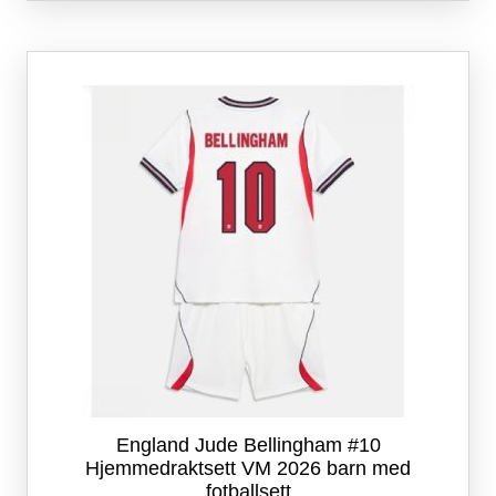
flere
varianter.
Alternativene
kan
velges
på
produktsiden
England Jude Bellingham #10
Hjemmedraktsett VM 2026 barn med
fotballsett