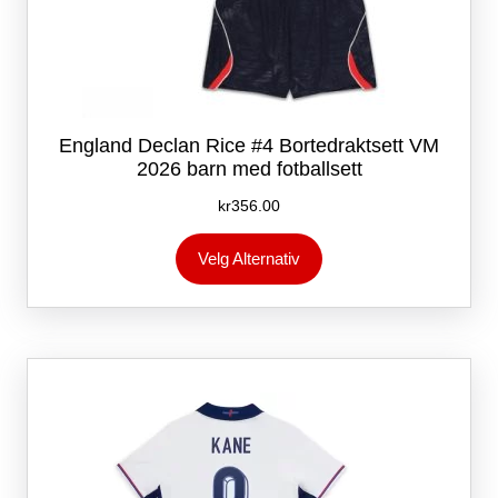
England Declan Rice #4 Bortedraktsett VM
2026 barn med fotballsett
kr
356.00
Dette
Velg Alternativ
produktet
har
flere
varianter.
Alternativene
kan
velges
på
produktsiden