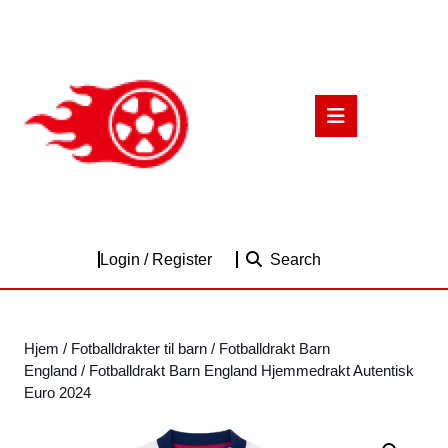
Skip
to
content
Skip
to
Open
content
Button
Login
Login / Register
Search
/
Register
Hjem
/
Fotballdrakter til barn
/
Fotballdrakt Barn
England
/ Fotballdrakt Barn England Hjemmedrakt Autentisk
Euro 2024