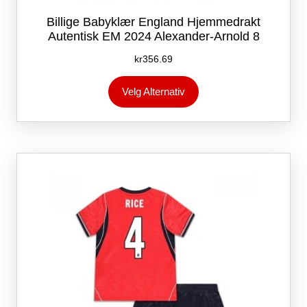
Billige Babyklær England Hjemmedrakt
Autentisk EM 2024 Alexander-Arnold 8
kr
356.69
Dette
Velg Alternativ
produktet
har
flere
varianter.
Alternativene
kan
velges
på
produktsiden