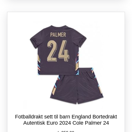
varianter.
Alternativene
kan
velges
på
produktsiden
Fotballdrakt sett til barn England Bortedrakt
Autentisk Euro 2024 Cole Palmer 24