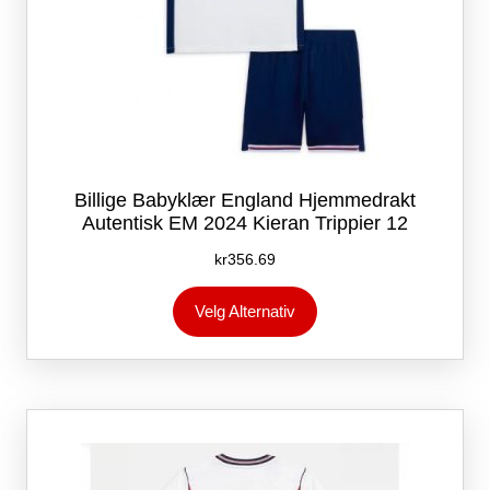
Billige Babyklær England Hjemmedrakt
Autentisk EM 2024 Kieran Trippier 12
kr
356.69
Dette
Velg Alternativ
produktet
har
flere
varianter.
Alternativene
kan
velges
på