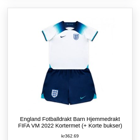
varianter.
Alternativene
kan
velges
på
produktsiden
England Fotballdrakt Barn Hjemmedrakt
FIFA VM 2022 Kortermet (+ Korte bukser)
kr
362.69