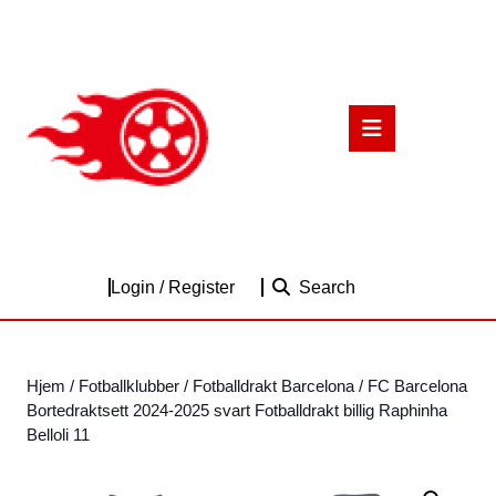
Skip
to
content
Skip
to
Open
content
Button
Login
Login / Register
Search
/
Register
Hjem
/
Fotballklubber
/
Fotballdrakt Barcelona
/ FC Barcelona
Bortedraktsett 2024-2025 svart Fotballdrakt billig Raphinha
Belloli 11