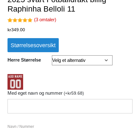
Raphinha Belloli 11
(
3
omtaler)
Vurdert
3
kr
349.00
5.00
av 5
basert på
kundevurder
Størrelsesoversikt
inger
Herre Størrelse
Med eget navn og nummer
kr
59.68
(
+
)
Navn / Nummer