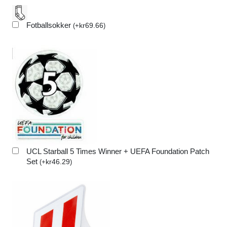
Fotballsokker
kr
69.66
(
+
)
UCL Starball 5 Times Winner + UEFA Foundation Patch
Set
kr
46.29
(
+
)