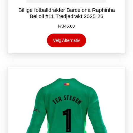
Billige fotballdrakter Barcelona Raphinha
Belloli #11 Tredjedrakt 2025-26
kr
346.00
Dette
Velg Alternativ
produktet
har
flere
varianter.
Alternativene
kan
velges
på
produktsiden