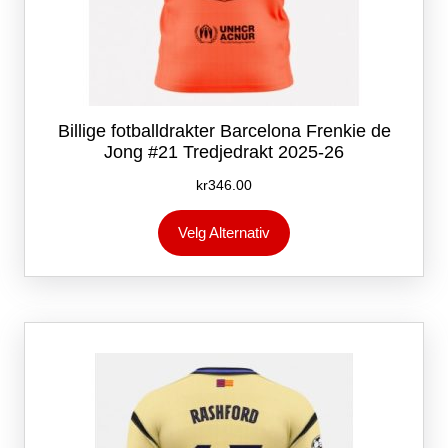
Billige fotballdrakter Barcelona Frenkie de
Jong #21 Tredjedrakt 2025-26
kr
346.00
Dette
Velg Alternativ
produktet
har
flere
varianter.
Alternativene
kan
velges
på
produktsiden