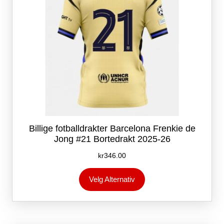
Billige fotballdrakter Barcelona Frenkie de
Jong #21 Bortedrakt 2025-26
kr
346.00
Dette
Velg Alternativ
produktet
har
flere
varianter.