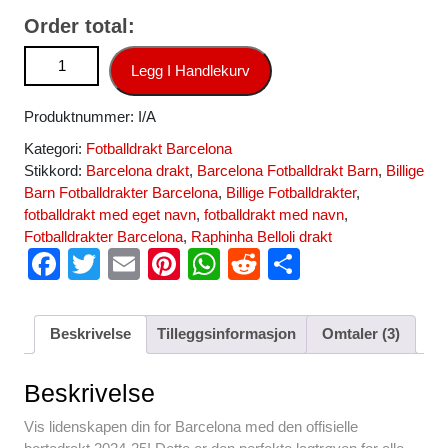
Order total:
FC Barcelona Bortedraktsett 2024-2025 svart Fotballdrakt
Legg I Handlekurv
billig Raphinha Belloli 11 antall
Produktnummer:
I/A
Kategori:
Fotballdrakt Barcelona
Stikkord:
Barcelona drakt
,
Barcelona Fotballdrakt Barn
,
Billige
Barn Fotballdrakter Barcelona
,
Billige Fotballdrakter
,
fotballdrakt med eget navn
,
fotballdrakt med navn
,
Fotballdrakter Barcelona
,
Raphinha Belloli drakt
F
T
E
Pi
W
R
S
a
wi
m
nt
h
e
h
c
tt
ail
er
at
d
ar
Beskrivelse
Tilleggsinformasjon
Omtaler (3)
e
er
e
s
di
e
b
st
A
t
Beskrivelse
o
p
Vis lidenskapen din for Barcelona med den offisielle