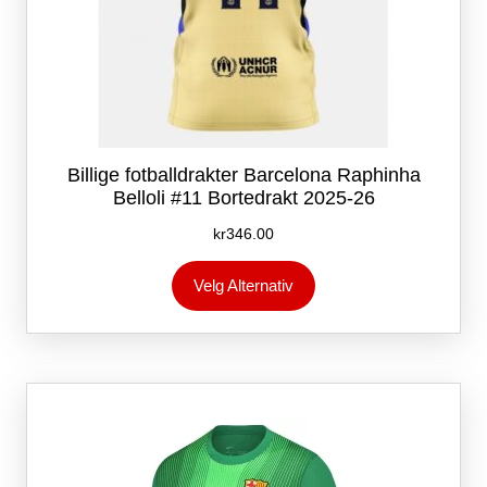
Billige fotballdrakter Barcelona Raphinha
Belloli #11 Bortedrakt 2025-26
kr
346.00
Dette
Velg Alternativ
produktet
har
flere
varianter.
Alternativene
kan
velges
på
produktsiden