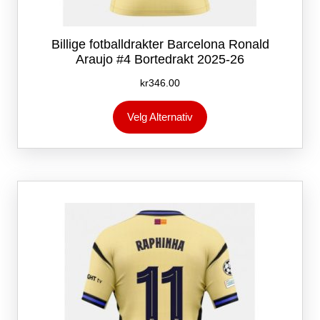
Billige fotballdrakter Barcelona Ronald
Araujo #4 Bortedrakt 2025-26
kr
346.00
Dette
Velg Alternativ
produktet
har
flere
varianter.
Alternativene
kan
velges
på
produktsiden