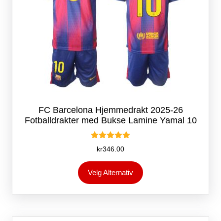
FC Barcelona Hjemmedrakt 2025-26
Fotballdrakter med Bukse Lamine Yamal 10
Vurdert
kr
346.00
5.00
av 5
Dette
Velg Alternativ
produktet
har
flere
varianter.
Alternativene