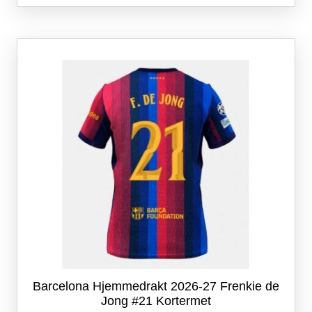
flere
varianter.
Alternativene
kan
velges
på
produktsiden
Barcelona Hjemmedrakt 2026-27 Frenkie de
Jong #21 Kortermet