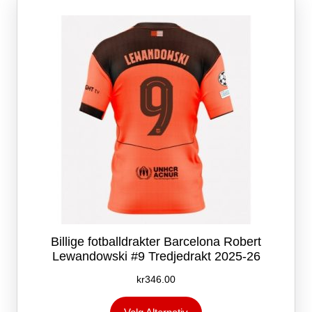
kan
velges
på
produktsiden
Billige fotballdrakter Barcelona Robert
Lewandowski #9 Tredjedrakt 2025-26
kr
346.00
Dette