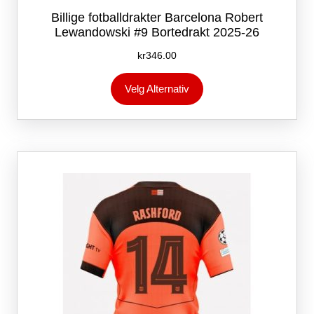
Billige fotballdrakter Barcelona Robert
Lewandowski #9 Bortedrakt 2025-26
kr
346.00
Dette
Velg Alternativ
produktet
har
flere
varianter.
Alternativene
kan
velges
på
produktsiden