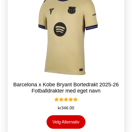
produktsiden
Barcelona x Kobe Bryant Bortedrakt 2025-26
Fotballdrakter med eget navn
Vurdert
kr
346.00
5.00
av 5
Dette
Velg Alternativ
produktet
har