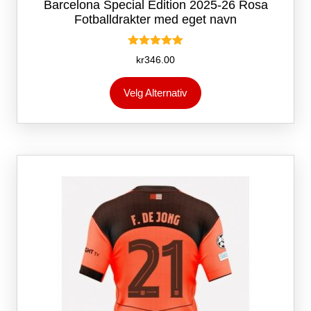
Barcelona Special Edition 2025-26 Rosa
Fotballdrakter med eget navn
Vurdert
kr
346.00
5.00
av 5
Dette
Velg Alternativ
produktet
har
flere
varianter.
Alternativene
kan
velges
på
produktsiden