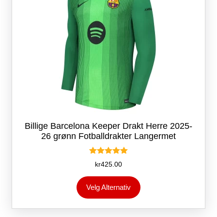
Billige Barcelona Keeper Drakt Herre 2025-
26 grønn Fotballdrakter Langermet
Vurdert
kr
425.00
5.00
av 5
Dette
Velg Alternativ
produktet
har
flere