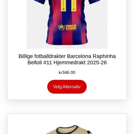
Billige fotballdrakter Barcelona Raphinha
Belloli #11 Hjemmedrakt 2025-26
kr
346.00
Dette
Velg Alternativ
produktet
har
flere
varianter.
Alternativene
kan
velges
på