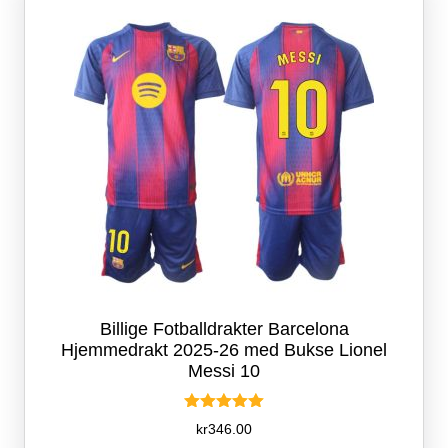
velges
på
produktsiden
Billige Fotballdrakter Barcelona
Hjemmedrakt 2025-26 med Bukse Lionel
Messi 10
Vurdert
kr
346.00
5.00