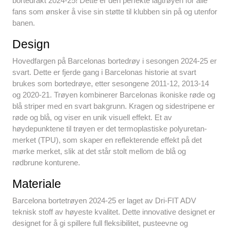
o
p
bortedrakt 2024-25! Dette er den perfekte lagtrøyen for alle
fans som ønsker å vise sin støtte til klubben sin på og utenfor
k
banen.
Design
Hovedfargen på Barcelonas bortedrøy i sesongen 2024-25 er
svart. Dette er fjerde gang i Barcelonas historie at svart
brukes som bortedrøye, etter sesongene 2011-12, 2013-14
og 2020-21. Trøyen kombinerer Barcelonas ikoniske røde og
blå striper med en svart bakgrunn. Kragen og sidestripene er
røde og blå, og viser en unik visuell effekt. Et av
høydepunktene til trøyen er det termoplastiske polyuretan-
merket (TPU), som skaper en reflekterende effekt på det
mørke merket, slik at det står stolt mellom de blå og
rødbrune konturene.
Materiale
Barcelona bortetrøyen 2024-25 er laget av Dri-FIT ADV
teknisk stoff av høyeste kvalitet. Dette innovative designet er
designet for å gi spillere full fleksibilitet, pusteevne og