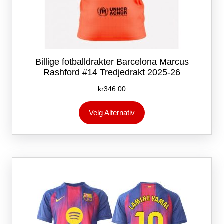
Billige fotballdrakter Barcelona Marcus
Rashford #14 Tredjedrakt 2025-26
kr
346.00
Dette
Velg Alternativ
produktet
har
flere
varianter.
Alternativene
kan
velges
på
produktsiden