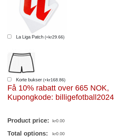
La Liga Patch
kr
29.66
(
+
)
Korte bukser
kr
168.86
(
+
)
Få 10% rabatt over 665 NOK,
Kupongkode: billigefotball2024
Product price:
kr
0.00
Total options:
kr
0.00