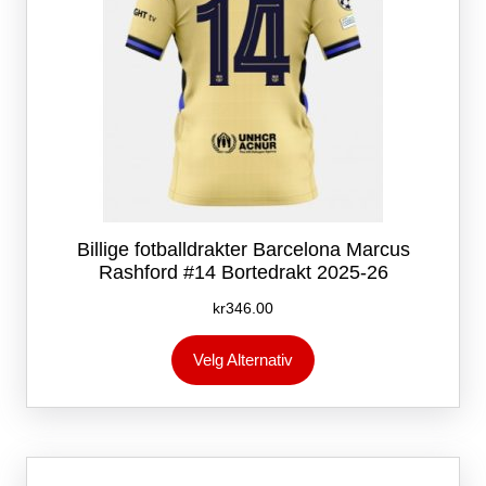
Billige fotballdrakter Barcelona Marcus
Rashford #14 Bortedrakt 2025-26
kr
346.00
Dette
Velg Alternativ
produktet
har
flere
varianter.
Alternativene
kan