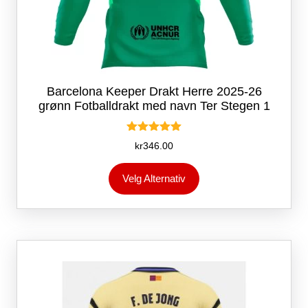
Barcelona Keeper Drakt Herre 2025-26
grønn Fotballdrakt med navn Ter Stegen 1
Vurdert
kr
346.00
5.00
av 5
Dette
Velg Alternativ
produktet
har
flere
varianter.
Alternativene
kan
velges
på
produktsiden