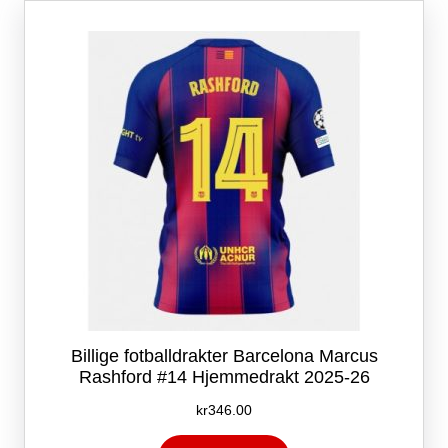
Alternativene
kan
velges
på
produktsiden
Billige fotballdrakter Barcelona Marcus
Rashford #14 Hjemmedrakt 2025-26
kr
346.00
Dette