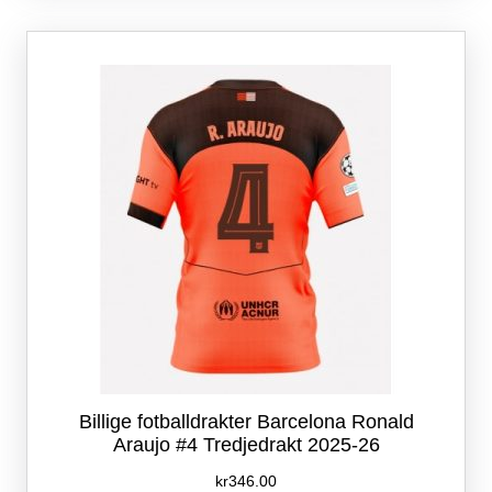
varianter.
Alternativene
kan
velges
på
produktsiden
Billige fotballdrakter Barcelona Ronald
Araujo #4 Tredjedrakt 2025-26
kr
346.00