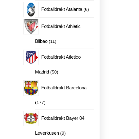
produkter
6
Fotballdrakt Atalanta
6
produkter
Fotballdrakt Athletic
11
Bilbao
11
produkter
Fotballdrakt Atletico
50
Madrid
50
produkter
Fotballdrakt Barcelona
177
177
produkter
Fotballdrakt Bayer 04
9
Leverkusen
9