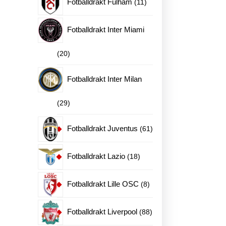
11
Fotballdrakt Fulham
11
produkter
Fotballdrakt Inter Miami
20
20
produkter
Fotballdrakt Inter Milan
29
29
produkter
61
Fotballdrakt Juventus
61
produkter
18
Fotballdrakt Lazio
18
produkter
8
Fotballdrakt Lille OSC
8
produkter
88
Fotballdrakt Liverpool
88