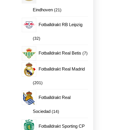
21
Eindhoven
21
produkter
Fotballdrakt RB Leipzig
32
32
produkter
7
Fotballdrakt Real Betis
7
produkter
Fotballdrakt Real Madrid
201
201
produkter
Fotballdrakt Real
14
Sociedad
14
produkter
Fotballdrakt Sporting CP