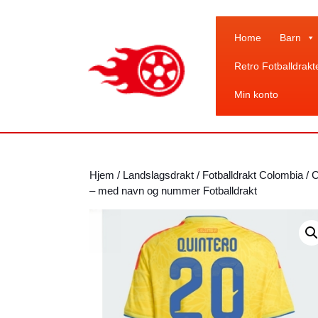
Skip
to
content
Home
Barn
Skip
Retro Fotballdrakt
to
content
Min konto
Hjem
/
Landslagsdrakt
/
Fotballdrakt Colombia
/ 
– med navn og nummer Fotballdrakt