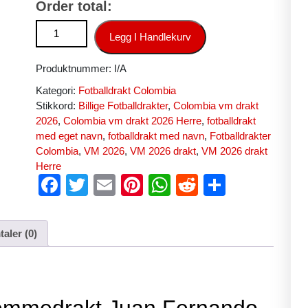
Order total:
Colombia VM 2026 hjemmedrakt Juan Fernando Quintero 20 
Legg I Handlekurv
Produktnummer:
I/A
Kategori:
Fotballdrakt Colombia
Stikkord:
Billige Fotballdrakter
,
Colombia vm drakt
2026
,
Colombia vm drakt 2026 Herre
,
fotballdrakt
med eget navn
,
fotballdrakt med navn
,
Fotballdrakter
Colombia
,
VM 2026
,
VM 2026 drakt
,
VM 2026 drakt
Herre
F
T
E
Pi
W
R
S
a
wi
m
nt
h
e
h
c
tt
ail
er
at
d
ar
aler (0)
e
er
e
s
di
e
b
st
A
t
o
p