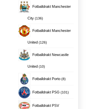
produkter
Fotballdrakt Manchester
136
City
136
produkter
Fotballdrakt Manchester
126
United
126
produkter
Fotballdrakt Newcastle
10
United
10
produkter
8
Fotballdrakt Porto
8
produkter
101
Fotballdrakt PSG
101
produkter
Fotballdrakt PSV