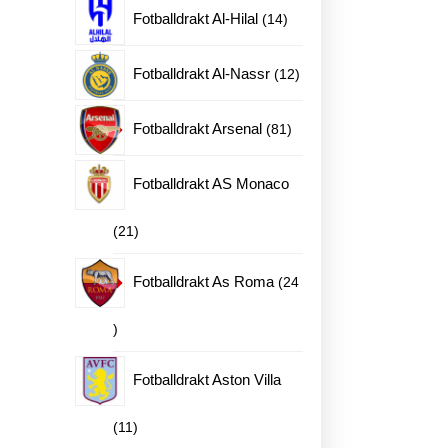
produkter
14
Fotballdrakt Al-Hilal
14
produkter
12
Fotballdrakt Al-Nassr
12
produkter
81
Fotballdrakt Arsenal
81
produkter
Fotballdrakt AS Monaco
21
21
produkter
Fotballdrakt As Roma
24
24
produkter
Fotballdrakt Aston Villa
11
11