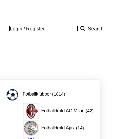
Login
Login / Register
Search
/
Register
1814
Fotballklubber
1814
produkter
42
Fotballdrakt AC Milan
42
produkter
14
Fotballdrakt Ajax
14