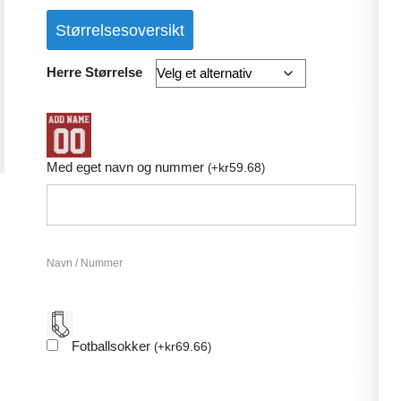
Størrelsesoversikt
Herre Størrelse
Med eget navn og nummer
kr
59.68
(
+
)
Navn / Nummer
Fotballsokker
kr
69.66
(
+
)