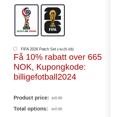
FIFA 2026 Patch Set
kr
25.68
(
+
)
Få 10% rabatt over 665
NOK, Kupongkode:
billigefotball2024
Product price:
kr
0.00
Total options:
kr
0.00