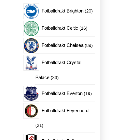
produkter
20
Fotballdrakt Brighton
20
produkter
16
Fotballdrakt Celtic
16
produkter
89
Fotballdrakt Chelsea
89
produkter
Fotballdrakt Crystal
33
Palace
33
produkter
19
Fotballdrakt Everton
19
produkter
Fotballdrakt Feyenoord
21
21
produkter