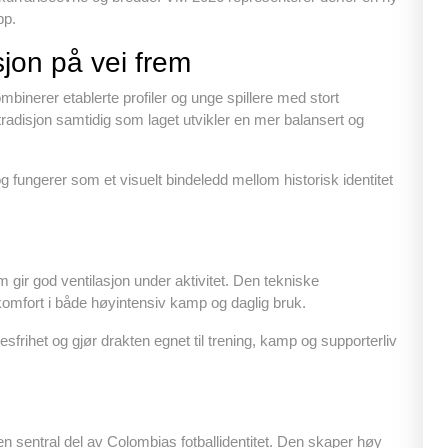
pp.
jon på vei frem
inerer etablerte profiler og unge spillere med stort
 tradisjon samtidig som laget utvikler en mer balansert og
fungerer som et visuelt bindeledd mellom historisk identitet
m gir god ventilasjon under aktivitet. Den tekniske
g komfort i både høyintensiv kamp og daglig bruk.
frihet og gjør drakten egnet til trening, kamp og supporterliv
en sentral del av Colombias fotballidentitet. Den skaper høy