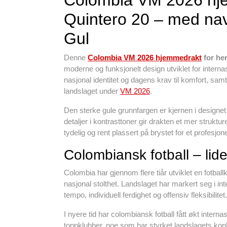
Colombia VM 2026 hj
Quintero 20 – med na
Gul
Denne
Colombia VM 2026 hjemmedrakt
for her
moderne og funksjonelt design utviklet for intern
nasjonal identitet og dagens krav til komfort, samt
landslaget under
VM 2026
.
Den sterke gule grunnfargen er kjernen i designet 
detaljer i kontrasttoner gir drakten et mer stru
tydelig og rent plassert på brystet for et profesjo
Colombiansk fotball – lide
Colombia har gjennom flere tiår utviklet en fotballk
nasjonal stolthet. Landslaget har markert seg i in
tempo, individuell ferdighet og offensiv fleksibilitet.
I nyere tid har colombiansk fotball fått økt intern
toppklubber, noe som har styrket landslagets ko