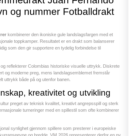
emmedrakt Juan Fernando
o
p
vn og nummer Fotballdrakt
k
rer
kombinerer den ikoniske gule landslagsfargen med et
asjonale toppkamper. Resultatet er en drakt som balanserer
idig som den gir supportere en tydelig forbindelse til
og reflekterer Colombias historiske visuelle uttrykk. Diskrete
kturert og moderne preg, mens landslagsemblemet fremstår
nelt uttrykk både på og utenfor banen.
nskap, kreativitet og utvikling
ultur preget av teknisk kvalitet, kreativt angrepsspill og sterk
ternasjonale turneringer med en spillestil som ofte kombinerer
asjonal synlighet gjennom spillere som presterer i europeiske
nkurranseevne og bredde. VM 2026 representerer derfor en ny