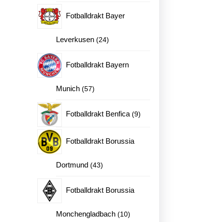
produkter
Fotballdrakt Bayer
– med navn og nummer Fotballdrakt antall
24
Leverkusen
24
produkter
Fotballdrakt Bayern
57
Munich
57
produkter
9
Fotballdrakt Benfica
9
produkter
Fotballdrakt Borussia
43
Dortmund
43
produkter
Fotballdrakt Borussia
10
Monchengladbach
10