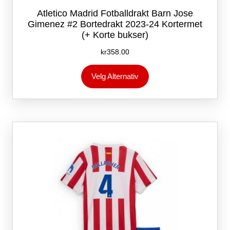
Atletico Madrid Fotballdrakt Barn Jose
Gimenez #2 Bortedrakt 2023-24 Kortermet
(+ Korte bukser)
kr
358.00
Dette
Velg Alternativ
produktet
har
flere
varianter.
Alternativene
kan
velges
på
produktsiden