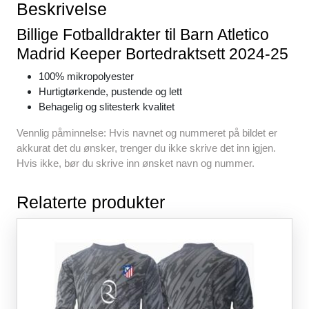
b
st
A
t
Beskrivelse
o
p
Billige Fotballdrakter til Barn Atletico
o
p
Madrid Keeper Bortedraktsett 2024-25
k
100% mikropolyester
Hurtigtørkende, pustende og lett
Behagelig og slitesterk kvalitet
Vennlig påminnelse: Hvis navnet og nummeret på bildet er
akkurat det du ønsker, trenger du ikke skrive det inn igjen.
Hvis ikke, bør du skrive inn ønsket navn og nummer.
Relaterte produkter