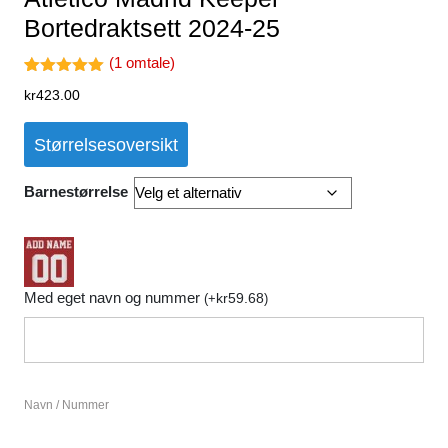
Bortedraktsett 2024-25
(
1
omtale)
Vurdert
1
kr
423.00
5.00
av 5
basert på
kundevurder
Størrelsesoversikt
ing
Barnestørrelse
Med eget navn og nummer
kr
59.68
(
+
)
Navn / Nummer