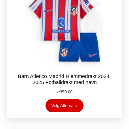
Barn Atletico Madrid Hjemmedrakt 2024-
2025 Fotballdrakt med navn
kr
359.00
Dette
Velg Alternativ
produktet
har
flere
varianter.