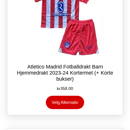
Atletico Madrid Fotballdrakt Barn
Hjemmedrakt 2023-24 Kortermet (+ Korte
bukser)
kr
358.00
Dette
Velg Alternativ
produktet
har
flere
varianter.
Alternativene