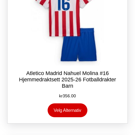
Atletico Madrid Nahuel Molina #16
Hjemmedraktsett 2025-26 Fotballdrakter
Barn
kr
356.00
Dette
Velg Alternativ
produktet
har
flere
varianter.