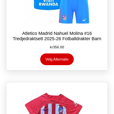
Atletico Madrid Nahuel Molina #16
Tredjedraktsett 2025-26 Fotballdrakter Barn
kr
356.00
Dette
Velg Alternativ
produktet
har
flere
varianter.
Alternativene
kan
velges
på
produktsiden