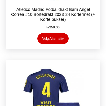
Atletico Madrid Fotballdrakt Barn Angel
Correa #10 Bortedrakt 2023-24 Kortermet (+
Korte bukser)
kr
358.00
Dette
Velg Alternativ
produktet
har
flere
varianter.
Alternativene
kan
velges
på
produktsiden