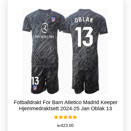
kan
velges
på
produktsiden
Fotballdrakt For Barn Atletico Madrid Keeper
Hjemmedraktsett 2024-25 Jan Oblak 13
Vurdert
kr
423.00
5.00