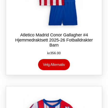
Atletico Madrid Conor Gallagher #4
Hjemmedraktsett 2025-26 Fotballdrakter
Barn
kr
356.00
Dette
Velg Alternativ
produktet
har
flere
varianter.
Alternativene
kan
velges
på
produktsiden