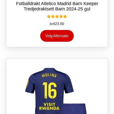
Fotballdrakt Atletico Madrid Barn Keeper
Tredjedraktsett Barn 2024-25 gul
Vurdert
kr
423.00
5.00
av 5
Dette
Velg Alternativ
produktet
har
flere
varianter.
Alternativene
kan
velges
på
produktsiden