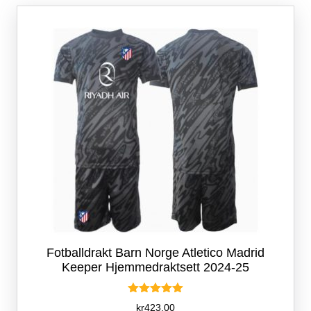
Alternativene
kan
velges
på
produktsiden
Fotballdrakt Barn Norge Atletico Madrid
Keeper Hjemmedraktsett 2024-25
Vurdert
kr
423.00