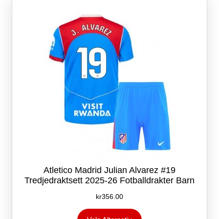
kan
velges
på
produktsiden
Atletico Madrid Julian Alvarez #19
Tredjedraktsett 2025-26 Fotballdrakter Barn
kr
356.00
Dette