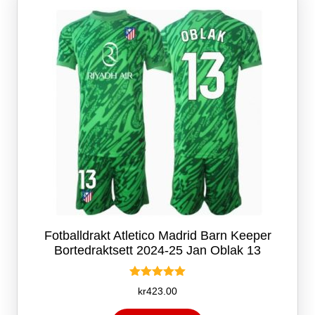
kan
velges
på
produktsiden
Fotballdrakt Atletico Madrid Barn Keeper
Bortedraktsett 2024-25 Jan Oblak 13
Vurdert
kr
423.00
5.00
av 5
Dette