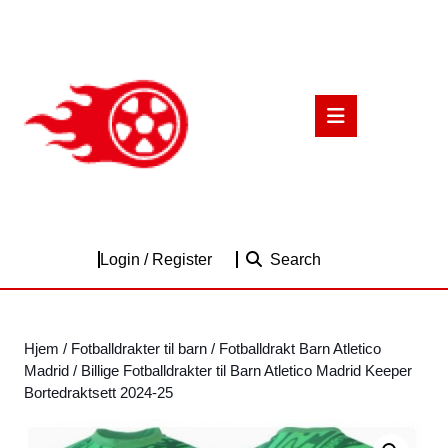
Skip
to
content
Skip
to
Open
content
Button
Login
Login / Register
Search
/
Register
Hjem
/
Fotballdrakter til barn
/
Fotballdrakt Barn Atletico
Madrid
/ Billige Fotballdrakter til Barn Atletico Madrid Keeper
Bortedraktsett 2024-25