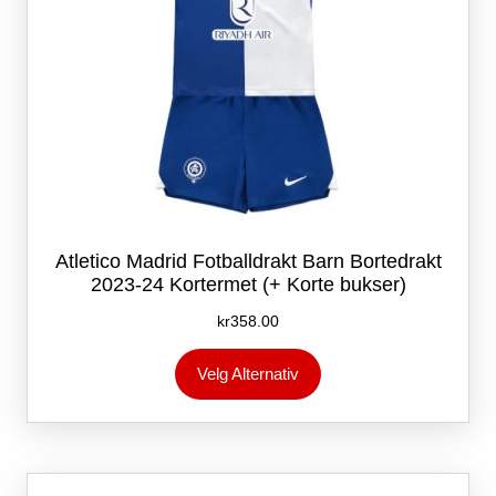
Atletico Madrid Fotballdrakt Barn Bortedrakt
2023-24 Kortermet (+ Korte bukser)
kr
358.00
Dette
Velg Alternativ
produktet
har
flere
varianter.
Alternativene