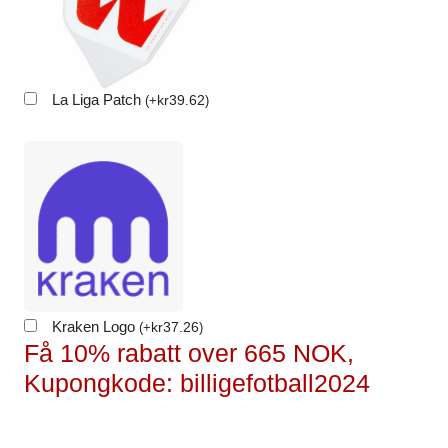
La Liga Patch
kr
39.62
(
+
)
Kraken Logo
kr
37.26
(
+
)
Få 10% rabatt over 665 NOK,
Kupongkode: billigefotball2024