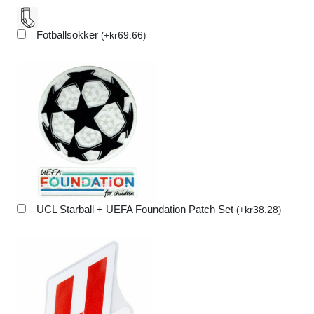
Fotballsokker
kr
69.66
(
+
)
UCL Starball + UEFA Foundation Patch Set
kr
38.28
(
+
)