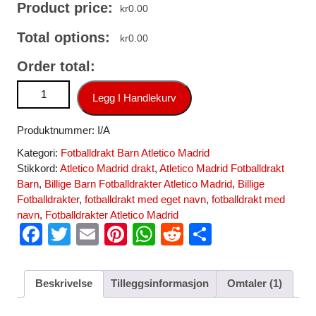
Product price:
kr
0.00
Total options:
kr
0.00
Order total:
Billige Fotballdrakter til Barn Atletico Madrid Keeper
Legg I Handlekurv
Bortedraktsett 2024-25 antall
Produktnummer:
I/A
Kategori:
Fotballdrakt Barn Atletico Madrid
Stikkord:
Atletico Madrid drakt
,
Atletico Madrid Fotballdrakt
Barn
,
Billige Barn Fotballdrakter Atletico Madrid
,
Billige
Fotballdrakter
,
fotballdrakt med eget navn
,
fotballdrakt med
navn
,
Fotballdrakter Atletico Madrid
F
T
E
Pi
W
R
S
a
wi
m
nt
h
e
h
c
tt
ail
er
at
d
ar
Beskrivelse
Tilleggsinformasjon
Omtaler (1)
e
er
e
s
di
e