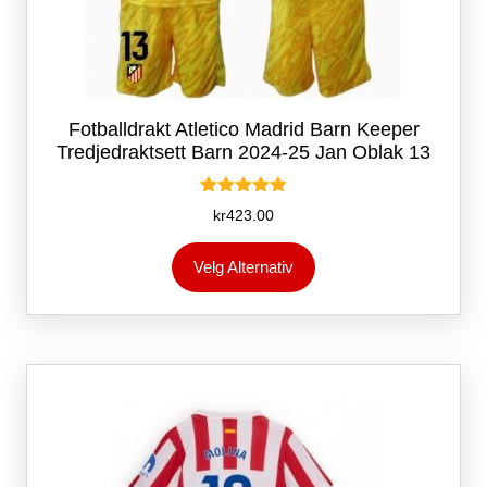
Fotballdrakt Atletico Madrid Barn Keeper
Tredjedraktsett Barn 2024-25 Jan Oblak 13
Vurdert
kr
423.00
5.00
av 5
Dette
Velg Alternativ
produktet
har
flere
varianter.
Alternativene
kan
velges
på
produktsiden