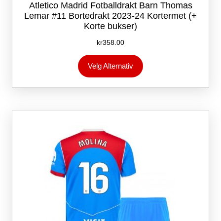
Atletico Madrid Fotballdrakt Barn Thomas
Lemar #11 Bortedrakt 2023-24 Kortermet (+
Korte bukser)
kr
358.00
Dette
Velg Alternativ
produktet
har
flere
varianter.
Alternativene
kan
velges
på
produktsiden