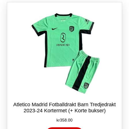
Alternativene
kan
velges
på
produktsiden
Atletico Madrid Fotballdrakt Barn Tredjedrakt
2023-24 Kortermet (+ Korte bukser)
kr
358.00
Dette