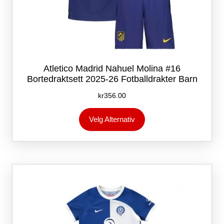
Atletico Madrid Nahuel Molina #16
Bortedraktsett 2025-26 Fotballdrakter Barn
kr
356.00
Dette
Velg Alternativ
produktet
har
flere
varianter.
Alternativene
kan
velges
på
produktsiden