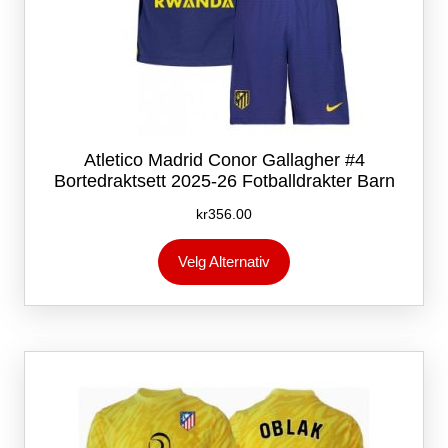
Atletico Madrid Conor Gallagher #4
Bortedraktsett 2025-26 Fotballdrakter Barn
kr
356.00
Dette
Velg Alternativ
produktet
har
flere
varianter.
Alternativene
kan
velges
på
produktsiden