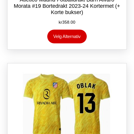
Morata #19 Bortedrakt 2023-24 Kortermet (+
Korte bukser)
kr
358.00
Dette
Velg Alternativ
produktet
har
flere
varianter.
Alternativene
kan
velges
på
produktsiden