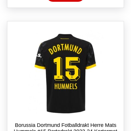
har
flere
varianter.
Alternativene
kan
velges
på
produktsiden
Borussia Dortmund Fotballdrakt Herre Mats