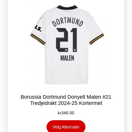
velges
på
produktsiden
Borussia Dortmund Donyell Malen #21
Tredjedrakt 2024-25 Kortermet
kr
346.00
Dette
Velg Alternativ
produktet