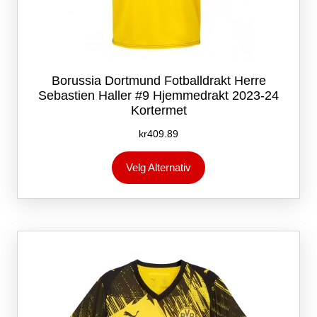
Borussia Dortmund Fotballdrakt Herre
Sebastien Haller #9 Hjemmedrakt 2023-24
Kortermet
kr
409.89
Dette
Velg Alternativ
produktet
har
flere
varianter.
Alternativene
kan
velges
på
produktsiden