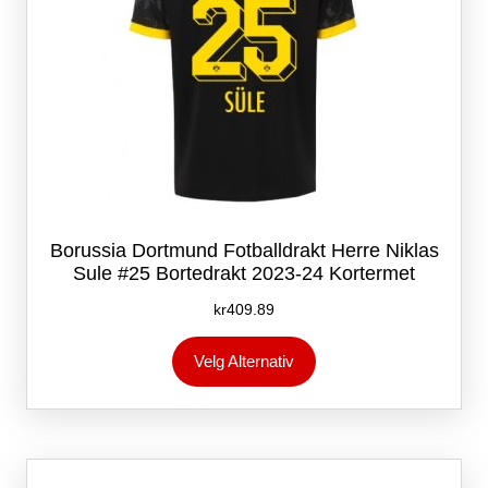
Borussia Dortmund Fotballdrakt Herre Niklas
Sule #25 Bortedrakt 2023-24 Kortermet
kr
409.89
Dette
Velg Alternativ
produktet
har
flere
varianter.
Alternativene
kan