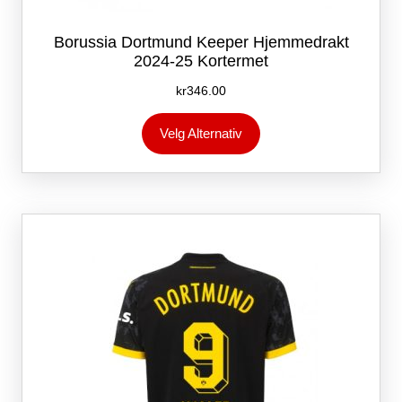
Borussia Dortmund Keeper Hjemmedrakt
2024-25 Kortermet
kr
346.00
Dette
Velg Alternativ
produktet
har
flere
varianter.
Alternativene
kan
velges
på
produktsiden