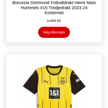
Borussia Dortmund Fotballdrakt Herre Mats
Hummels #15 Tredjedrakt 2023-24
Kortermet
kr
409.89
Dette
Velg Alternativ
produktet
har
flere
varianter.
Alternativene
kan
velges
på
produktsiden