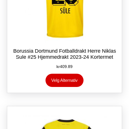
Borussia Dortmund Fotballdrakt Herre Niklas
Sule #25 Hjemmedrakt 2023-24 Kortermet
kr
409.89
Dette
Velg Alternativ
produktet
har
flere
varianter.
Alternativene
kan
velges
på