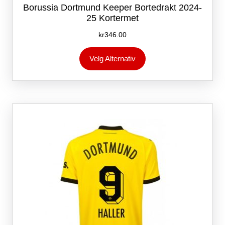
Borussia Dortmund Keeper Bortedrakt 2024-
25 Kortermet
kr
346.00
Dette
Velg Alternativ
produktet
har
flere
varianter.
Alternativene
kan
velges
på
produktsiden