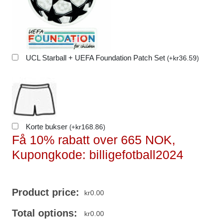
UCL Starball + UEFA Foundation Patch Set
kr
36.59
(
+
)
Korte bukser
kr
168.86
(
+
)
Få 10% rabatt over 665 NOK,
Kupongkode: billigefotball2024
Product price:
kr
0.00
Total options:
kr
0.00