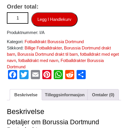
Order total:
Billige fotballdrakter Borussia Dortmund Bortedrakt 2024-25
Legg I Handlekurv
antall
Produktnummer:
I/A
Kategori:
Fotballdrakt Borussia Dortmund
Stikkord:
Billige Fotballdrakter
,
Borussia Dortmund drakt
barn
,
Borussia Dortmund drakt til barn
,
fotballdrakt med eget
navn
,
fotballdrakt med navn
,
Fotballdrakter Borussia
Dortmund
F
T
E
Pi
W
R
S
a
wi
m
nt
h
e
h
c
tt
ail
er
at
d
ar
Beskrivelse
Tilleggsinformasjon
Omtaler (0)
e
er
e
s
di
e
b
st
A
t
Beskrivelse
o
p
Detaljer om Borussia Dortmund