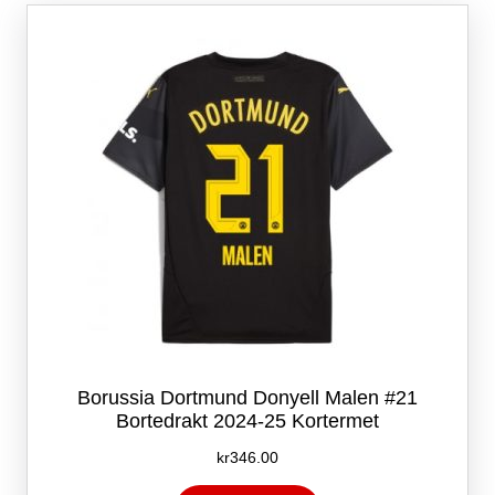
Alternativene
kan
velges
på
produktsiden
Borussia Dortmund Donyell Malen #21
Bortedrakt 2024-25 Kortermet
kr
346.00
Dette