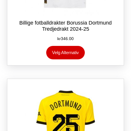
Billige fotballdrakter Borussia Dortmund
Tredjedrakt 2024-25
kr
346.00
Dette
Velg Alternativ
produktet
har
flere
varianter.
Alternativene
kan
velges
på
produktsiden