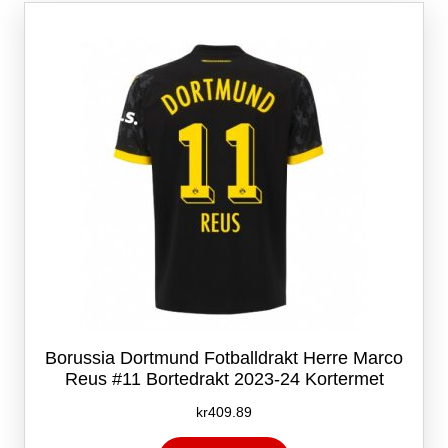
Alternativene
kan
velges
på
produktsiden
Borussia Dortmund Fotballdrakt Herre Marco
Reus #11 Bortedrakt 2023-24 Kortermet
kr
409.89
Dette