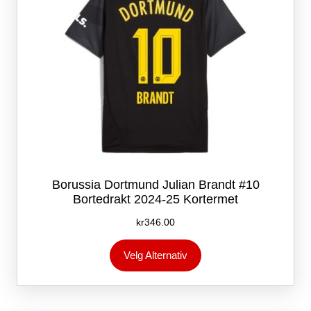
produktsiden
Borussia Dortmund Julian Brandt #10
Bortedrakt 2024-25 Kortermet
kr
346.00
Dette
Velg Alternativ
produktet
har
flere
varianter.