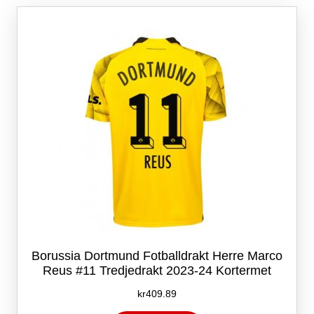
Alternativene
kan
velges
på
produktsiden
Borussia Dortmund Fotballdrakt Herre Marco
Reus #11 Tredjedrakt 2023-24 Kortermet
kr
409.89