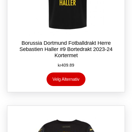
Borussia Dortmund Fotballdrakt Herre
Sebastien Haller #9 Bortedrakt 2023-24
Kortermet
kr
409.89
Dette
Velg Alternativ
produktet
har
flere
varianter.
Alternativene
kan
velges
på