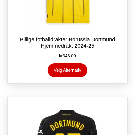
Billige fotballdrakter Borussia Dortmund
Hjemmedrakt 2024-25
kr
346.00
Dette
Velg Alternativ
produktet
har
flere
varianter.
Alternativene
kan
velges
på
produktsiden