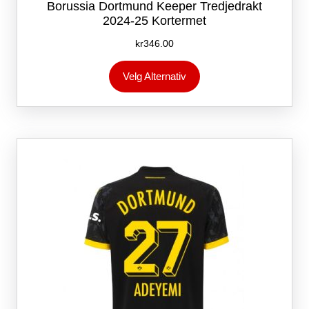
Borussia Dortmund Keeper Tredjedrakt
2024-25 Kortermet
kr
346.00
Dette
Velg Alternativ
produktet
har
flere
varianter.
Alternativene
kan
velges
på
produktsiden