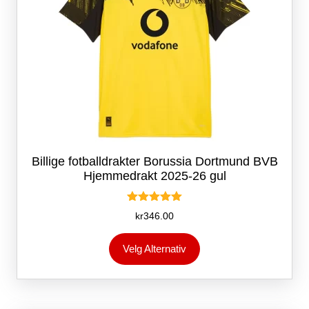
Billige fotballdrakter Borussia Dortmund BVB
Hjemmedrakt 2025-26 gul
Vurdert
kr
346.00
5.00
av 5
Dette
Velg Alternativ
produktet
har
flere
varianter.