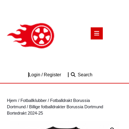
Skip
to
content
Skip
to
Open
content
Button
Login
Login / Register
Search
/
Register
Hjem
/
Fotballklubber
/
Fotballdrakt Borussia
Dortmund
/ Billige fotballdrakter Borussia Dortmund
Bortedrakt 2024-25