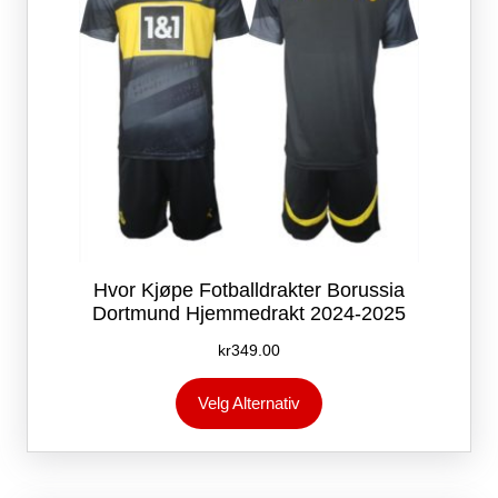
Hvor Kjøpe Fotballdrakter Borussia
Dortmund Hjemmedrakt 2024-2025
kr
349.00
Dette
Velg Alternativ
produktet
har
flere
varianter.