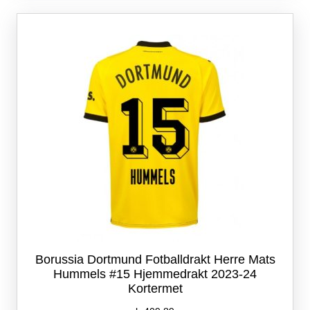
Alternativene
kan
velges
på
produktsiden
Borussia Dortmund Fotballdrakt Herre Mats
Hummels #15 Hjemmedrakt 2023-24
Kortermet