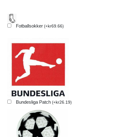
Fotballsokker
kr
69.66
(
+
)
Bundesliga Patch
kr
26.19
(
+
)