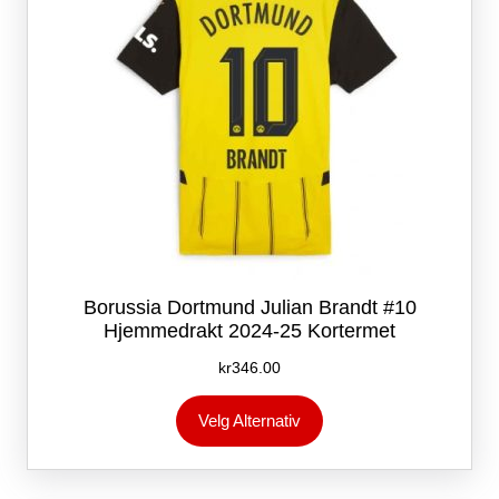
produktsiden
Borussia Dortmund Julian Brandt #10
Hjemmedrakt 2024-25 Kortermet
kr
346.00
Dette
Velg Alternativ
produktet
har
flere
varianter.