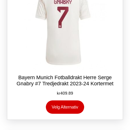
produktsiden
Bayern Munich Fotballdrakt Herre Serge
Gnabry #7 Tredjedrakt 2023-24 Kortermet
kr
409.89
Dette
Velg Alternativ
produktet
har
flere
varianter.