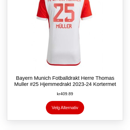
produktsiden
Bayern Munich Fotballdrakt Herre Thomas
Muller #25 Hjemmedrakt 2023-24 Kortermet
kr
409.89
Dette
Velg Alternativ
produktet
har
flere
varianter.