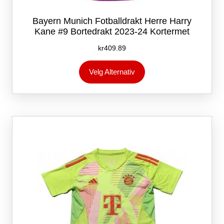
Bayern Munich Fotballdrakt Herre Harry
Kane #9 Bortedrakt 2023-24 Kortermet
kr
409.89
Dette
Velg Alternativ
produktet
har
flere
varianter.
Alternativene
kan
velges
på
produktsiden