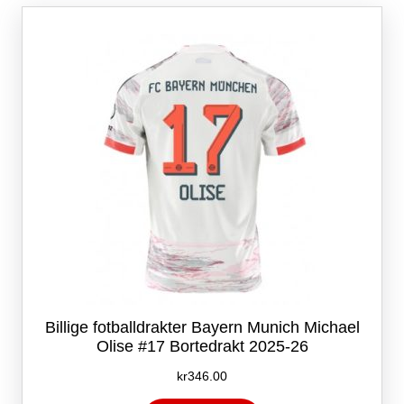
Alternativene
kan
velges
på
produktsiden
Billige fotballdrakter Bayern Munich Michael
Olise #17 Bortedrakt 2025-26
kr
346.00
Dette