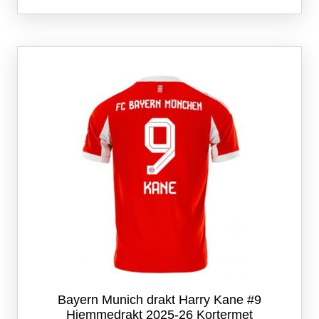
har
flere
varianter.
Alternativene
kan
velges
på
produktsiden
Bayern Munich drakt Harry Kane #9
Hjemmedrakt 2025-26 Kortermet