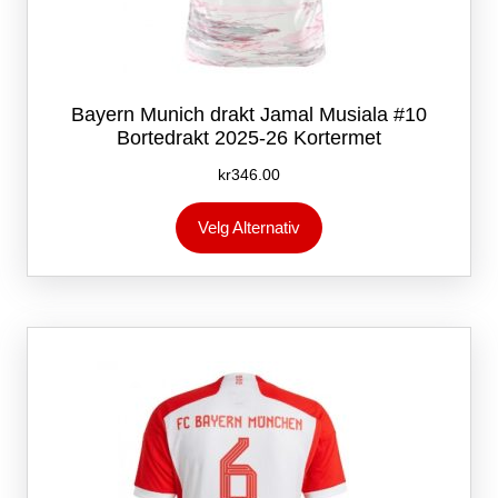
Bayern Munich drakt Jamal Musiala #10
Bortedrakt 2025-26 Kortermet
kr
346.00
Dette
Velg Alternativ
produktet
har
flere
varianter.
Alternativene
kan
velges
på
produktsiden