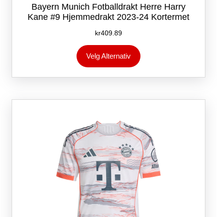
Bayern Munich Fotballdrakt Herre Harry
Kane #9 Hjemmedrakt 2023-24 Kortermet
kr
409.89
Dette
Velg Alternativ
produktet
har
flere
varianter.
Alternativene
kan
velges
på
produktsiden