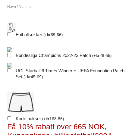
Navn / Nummer
Fotballsokker
kr
69.66
(
+
)
Bundesliga Champions 2022-23 Patch
kr
28.65
(
+
)
UCL Starball 6 Times Winner + UEFA Foundation Patch
Set
kr
45.69
(
+
)
Korte bukser
kr
168.86
(
+
)
Få 10% rabatt over 665 NOK,