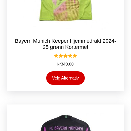
Bayern Munich Keeper Hjemmedrakt 2024-
25 grønn Kortermet
Vurdert
kr
349.00
5.00
av 5
Dette
Velg Alternativ
produktet
har
flere
varianter.
Alternativene
kan
velges
på
produktsiden