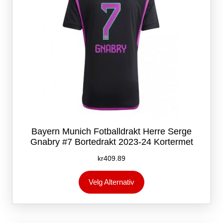
Bayern Munich Fotballdrakt Herre Serge
Gnabry #7 Bortedrakt 2023-24 Kortermet
kr
409.89
Dette
Velg Alternativ
produktet
har
flere
varianter.