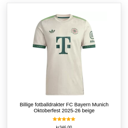
Alternativene
kan
velges
på
produktsiden
Billige fotballdrakter FC Bayern Munich
Oktoberfest 2025-26 beige
Vurdert
kr
346.00