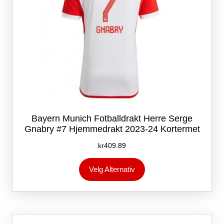
Bayern Munich Fotballdrakt Herre Serge
Gnabry #7 Hjemmedrakt 2023-24 Kortermet
kr
409.89
Dette
Velg Alternativ
produktet
har
flere
varianter.
Alternativene