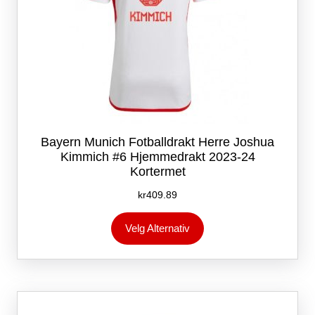
Bayern Munich Fotballdrakt Herre Joshua
Kimmich #6 Hjemmedrakt 2023-24
Kortermet
kr
409.89
Dette
Velg Alternativ
produktet
har
flere
varianter.
Alternativene
kan