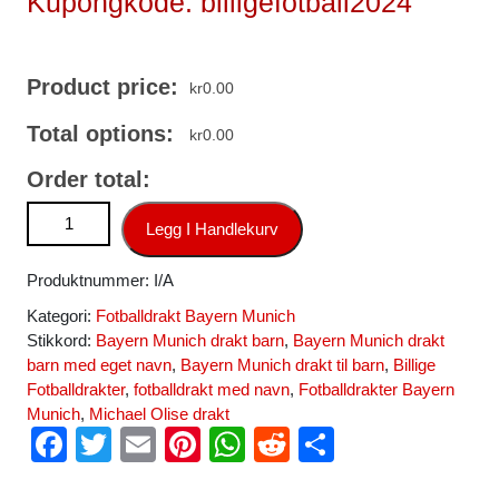
Kupongkode: billigefotball2024
Product price:
kr
0.00
Total options:
kr
0.00
Order total:
Billige fotballdrakter Bayern Munich Michael Olise #17
Legg I Handlekurv
Hjemmedrakt 2025-26 antall
Produktnummer:
I/A
Kategori:
Fotballdrakt Bayern Munich
Stikkord:
Bayern Munich drakt barn
,
Bayern Munich drakt
barn med eget navn
,
Bayern Munich drakt til barn
,
Billige
Fotballdrakter
,
fotballdrakt med navn
,
Fotballdrakter Bayern
Munich
,
Michael Olise drakt
F
T
E
Pi
W
R
S
a
wi
m
nt
h
e
h