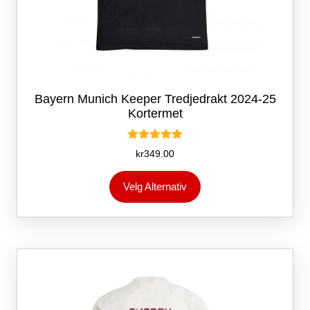
Bayern Munich Keeper Tredjedrakt 2024-25
Kortermet
Vurdert
kr
349.00
5.00
av 5
Dette
Velg Alternativ
produktet
har
flere
varianter.
Alternativene
kan
velges
på