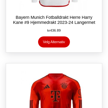
Bayern Munich Fotballdrakt Herre Harry
Kane #9 Hjemmedrakt 2023-24 Langermet
kr
436.89
Dette
Velg Alternativ
produktet
har
flere
varianter.
Alternativene
kan
velges
på
produktsiden