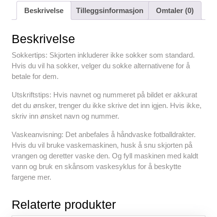
c
tt
ail
er
at
d
ar
Beskrivelse
Tilleggsinformasjon
Omtaler (0)
e
er
e
s
di
e
b
st
A
t
Beskrivelse
o
p
Sokkertips: Skjorten inkluderer ikke sokker som standard.
o
p
Hvis du vil ha sokker, velger du sokke alternativene for å
betale for dem.
k
Utskriftstips: Hvis navnet og nummeret på bildet er akkurat
det du ønsker, trenger du ikke skrive det inn igjen. Hvis ikke,
skriv inn ønsket navn og nummer.
Vaskeanvisning: Det anbefales å håndvaske fotballdrakter.
Hvis du vil bruke vaskemaskinen, husk å snu skjorten på
vrangen og deretter vaske den. Og fyll maskinen med kaldt
vann og bruk en skånsom vaskesyklus for å beskytte
fargene mer.
Relaterte produkter