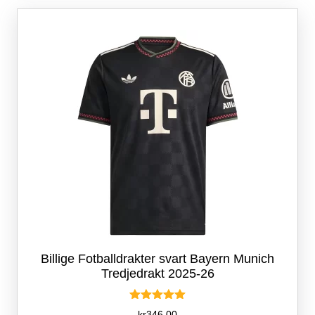
Alternativene
kan
velges
på
produktsiden
Billige Fotballdrakter svart Bayern Munich
Tredjedrakt 2025-26
Vurdert
kr
346.00