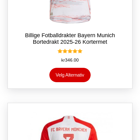
Billige Fotballdrakter Bayern Munich
Bortedrakt 2025-26 Kortermet
Vurdert
kr
346.00
5.00
av 5
Dette
Velg Alternativ
produktet
har
flere
varianter.
Alternativene
kan
velges
på
produktsiden