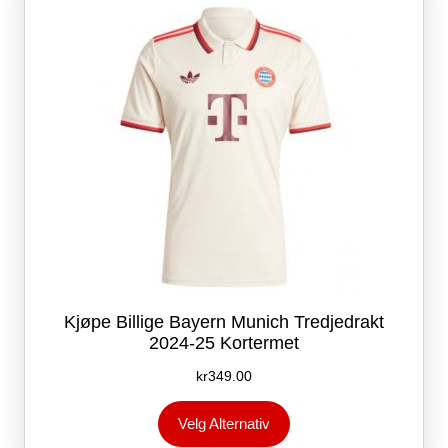
velges
på
produktsiden
Kjøpe Billige Bayern Munich Tredjedrakt
2024-25 Kortermet
kr
349.00
Dette
Velg Alternativ
produktet