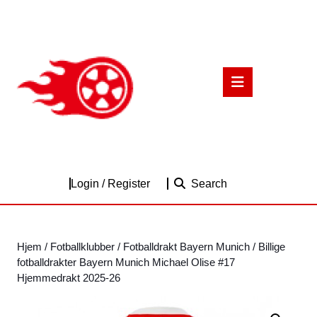
Skip
to
content
Skip
to
Open
content
Button
Login
Login / Register
Search
/
Register
Hjem
/
Fotballklubber
/
Fotballdrakt Bayern Munich
/ Billige
fotballdrakter Bayern Munich Michael Olise #17
Hjemmedrakt 2025-26