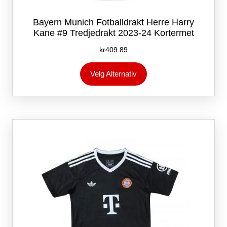
Bayern Munich Fotballdrakt Herre Harry
Kane #9 Tredjedrakt 2023-24 Kortermet
kr
409.89
Dette
Velg Alternativ
produktet
har
flere
varianter.
Alternativene
kan
velges
på
produktsiden