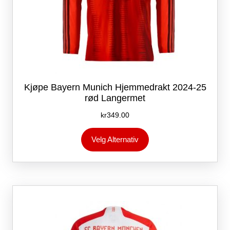
Kjøpe Bayern Munich Hjemmedrakt 2024-25
rød Langermet
kr
349.00
Dette
Velg Alternativ
produktet
har
flere
varianter.
Alternativene
kan
velges
på