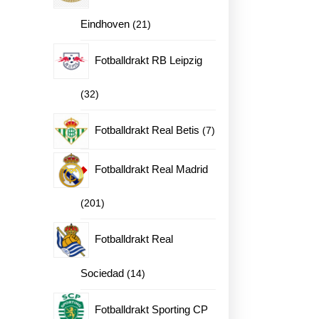
21
Eindhoven
21
en
produkter
Fotballdrakt RB Leipzig
32
32
produkter
7
Fotballdrakt Real Betis
7
produkter
Fotballdrakt Real Madrid
201
201
produkter
Fotballdrakt Real
14
Sociedad
14
produkter
Fotballdrakt Sporting CP