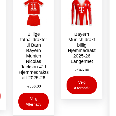
på
produktsiden
produktsid
produktsiden
Billige
Bayern
fotballdrakter
Munich drakt
til Barn
billig
Bayern
Hjemmedrakt
Munich
2025-26
Nicolas
Langermet
s
Jackson #11
kr
346.00
Hjemmedrakts
ett 2025-26
Dette
Velg
produktet
kr
356.00
Alternativ
Dette
har
Dette
produktet
flere
Velg
produktet
har
varianter.
Alternativ
har
flere
Alternative
flere
varianter.
kan