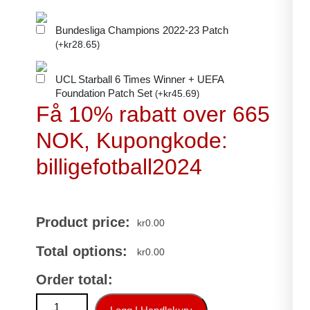
Bundesliga Champions 2022-23 Patch
kr
28.65
(
+
)
UCL Starball 6 Times Winner + UEFA
Foundation Patch Set
kr
45.69
(
+
)
Få 10% rabatt over 665
NOK, Kupongkode:
billigefotball2024
Product price:
kr
0.00
Total options:
kr
0.00
Order total:
Billig Fotballdrakter Barn FC Bayern Munich Hjemmedrakt 20