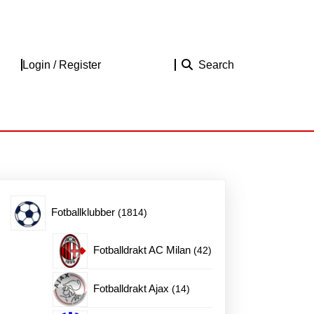
Login
Login / Register
Search
/
Register
1814
Fotballklubber
1814
produkter
42
Fotballdrakt AC Milan
42
produkter
14
Fotballdrakt Ajax
14