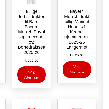
Billige
Bayern
fotballdrakter
Munich drakt
til Barn
billig Manuel
Bayern
Neuer #1
Munich Dayot
Keeper
Upamecano
Hjemmedrakt
t
#2
2025-26
Bortedraktsett
Langermet
2025-26
kr
425.00
kr
356.00
Dette
Dette
Velg
Dette
produktet
produktet
Velg
Alternativ
produktet
har
har
Alternativ
har
flere
flere
flere
varianter.
varianter.
varianter.
Alternativene
Alternative
Alternativene
kan
kan
kan
velges
velges
velges
på
på