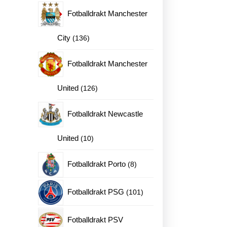
en
produkter
Fotballdrakt Manchester
136
City
136
produkter
Fotballdrakt Manchester
126
United
126
produkter
Fotballdrakt Newcastle
10
United
10
produkter
8
Fotballdrakt Porto
8
produkter
101
Fotballdrakt PSG
101
ne
produkter
Fotballdrakt PSV