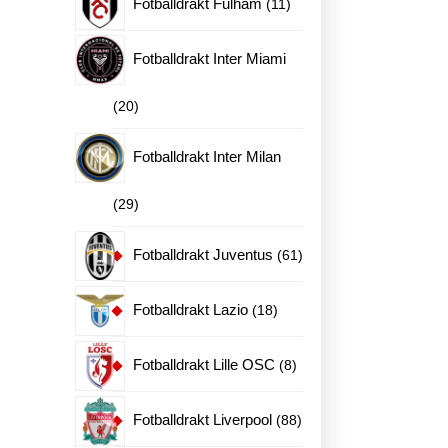
11
Fotballdrakt Fulham
11
produkter
Fotballdrakt Inter Miami
20
20
produkter
Fotballdrakt Inter Milan
29
29
produkter
61
Fotballdrakt Juventus
61
produkter
18
Fotballdrakt Lazio
18
produkter
8
Fotballdrakt Lille OSC
8
ne
produkter
88
Fotballdrakt Liverpool
88