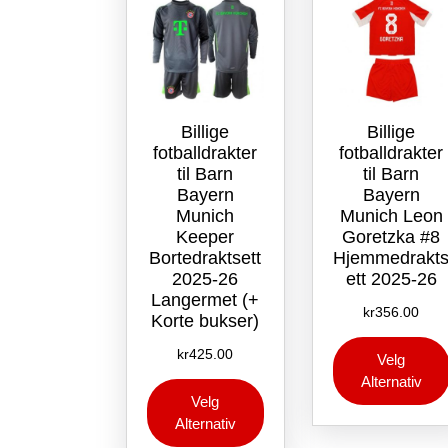
produktsiden
Billige
Billige
fotballdrakter
fotballdrakter
til Barn
til Barn
Bayern
Bayern
Munich
Munich Leon
Keeper
Goretzka #8
Bortedraktsett
Hjemmedrakt
2025-26
ett 2025-26
Langermet (+
kr
356.00
Korte bukser)
kr
425.00
Velg
Alternativ
Dette
Velg
produktet
Alternativ
har