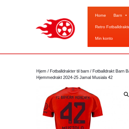
Skip
to
content
Home
Barn
Skip
Retro Fotballdrakt
to
content
Min konto
Hjem
/
Fotballdrakter til barn
/
Fotballdrakt Barn 
Hjemmedrakt 2024-25 Jamal Musiala 42