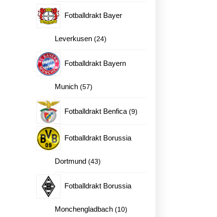
produkter
Fotballdrakt Bayer
24
Leverkusen
24
produkter
Fotballdrakt Bayern
57
Munich
57
produkter
9
Fotballdrakt Benfica
9
produkter
Fotballdrakt Borussia
43
Dortmund
43
produkter
Fotballdrakt Borussia
10
Monchengladbach
10