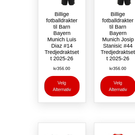
Billige
Billige
fotballdrakter
fotballdrakter
til Barn
til Barn
Bayern
Bayern
Munich Luis
Munich Josip
Diaz #14
Stanisic #44
Tredjedraktset
Tredjedraktse
t 2025-26
t 2025-26
kr
356.00
kr
356.00
Dette
Velg
Velg
produktet
Alternativ
Alternativ
har
flere
varianter.
Alternativene
kan
velges
på