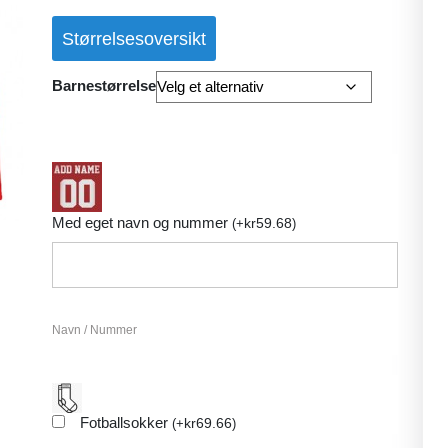
basert på
kundevurder
Størrelsesoversikt
inger
Barnestørrelse
Med eget navn og nummer
kr
59.68
(
+
)
Navn / Nummer
Fotballsokker
kr
69.66
(
+
)