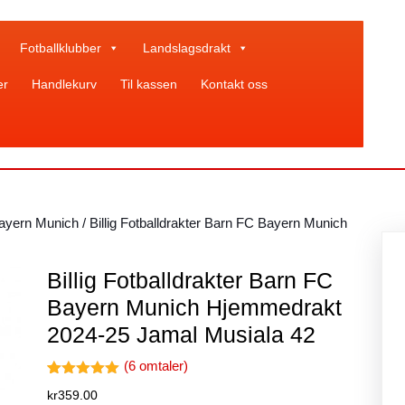
Fotballklubber
Landslagsdrakt
er
Handlekurv
Til kassen
Kontakt oss
Bayern Munich
/ Billig Fotballdrakter Barn FC Bayern Munich
Billig Fotballdrakter Barn FC
Bayern Munich Hjemmedrakt
2024-25 Jamal Musiala 42
(
6
omtaler)
Vurdert
6
kr
359.00
5.00
av 5