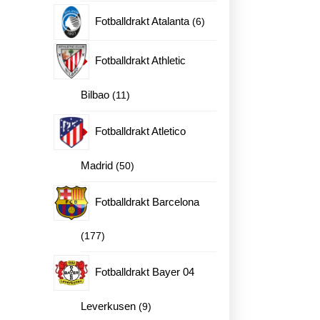
produkter
6
Fotballdrakt Atalanta
6
produkter
Fotballdrakt Athletic
11
Bilbao
11
produkter
Fotballdrakt Atletico
50
Madrid
50
produkter
Fotballdrakt Barcelona
177
177
produkter
Fotballdrakt Bayer 04
9
Leverkusen
9
24-25 Jamal Musiala 42 antall