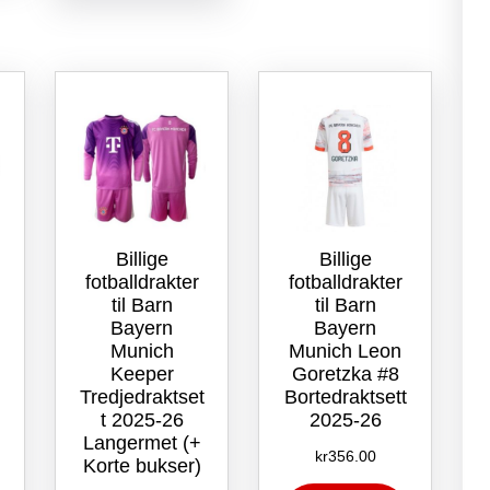
varianter.
Alternativene
velges
Alternativene
kan
på
kan
velges
produktsid
velges
på
på
produktsiden
produktsiden
Billige
Billige
fotballdrakter
fotballdrakter
til Barn
til Barn
Bayern
Bayern
Munich
Munich Leon
Keeper
Goretzka #8
Tredjedraktset
Bortedraktsett
t 2025-26
2025-26
Langermet (+
kr
356.00
Korte bukser)
Dette
Dette