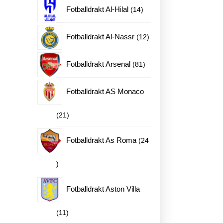
produkter
14
Fotballdrakt Al-Hilal
14
produkter
12
Fotballdrakt Al-Nassr
12
produkter
81
Fotballdrakt Arsenal
81
produkter
Fotballdrakt AS Monaco
21
21
produkter
Fotballdrakt As Roma
24
24
produkter
Fotballdrakt Aston Villa
11
11