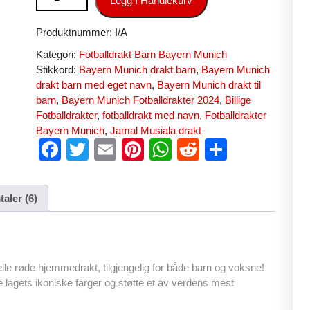
Legg I Handlekurv
Produktnummer:
I/A
Kategori:
Fotballdrakt Barn Bayern Munich
Stikkord:
Bayern Munich drakt barn
,
Bayern Munich
drakt barn med eget navn
,
Bayern Munich drakt til
barn
,
Bayern Munich Fotballdrakter 2024
,
Billige
Fotballdrakter
,
fotballdrakt med navn
,
Fotballdrakter
Bayern Munich
,
Jamal Musiala drakt
F
T
E
Pi
W
R
S
a
wi
m
nt
h
e
h
c
tt
ail
er
at
d
ar
aler (6)
e
er
e
s
di
e
b
st
A
t
o
p
ielle røde hjemmedrakt, tilgjengelig for både barn og voksne!
o
p
lagets ikoniske farger og støtte et av verdens mest
k