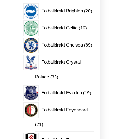
produkter
20
Fotballdrakt Brighton
20
produkter
16
Fotballdrakt Celtic
16
produkter
89
Fotballdrakt Chelsea
89
produkter
Fotballdrakt Crystal
33
Palace
33
produkter
19
Fotballdrakt Everton
19
produkter
Fotballdrakt Feyenoord
21
21
produkter