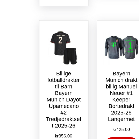
flere
varianter.
Alternativene
kan
velges
på
produktsiden
Billige
Bayern
fotballdrakter
Munich drakt
til Barn
billig Manuel
Bayern
Neuer #1
Munich Dayot
Keeper
Upamecano
Bortedrakt
#2
2025-26
Tredjedraktset
Langermet
t 2025-26
kr
425.00
kr
356.00