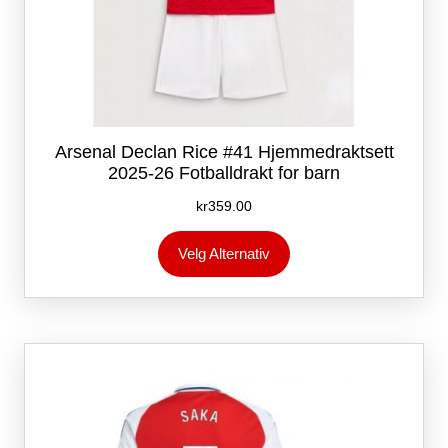
Arsenal Declan Rice #41 Hjemmedraktsett
2025-26 Fotballdrakt for barn
kr
359.00
Dette
Velg Alternativ
produktet
har
flere
varianter.
Alternativene
kan
velges
på
produktsiden