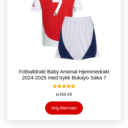
Fotballdrakt Baby Arsenal Hjemmedrakt
2024-2025 med trykk Bukayo Saka 7
Vurdert
kr
356.69
5.00
av 5
Dette
Velg Alternativ
produktet
har
flere
varianter.