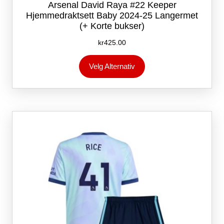
Arsenal David Raya #22 Keeper
Hjemmedraktsett Baby 2024-25 Langermet
(+ Korte bukser)
kr
425.00
Dette
Velg Alternativ
produktet
har
flere
varianter.
Alternativene
kan
velges
på
produktsiden