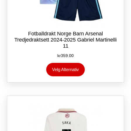
Fotballdrakt Norge Barn Arsenal
Tredjedraktsett 2024-2025 Gabriel Martinelli
11
kr
359.00
Dette
Velg Alternativ
produktet
har
flere
varianter.
Alternativene
kan
velges
på
produktsiden