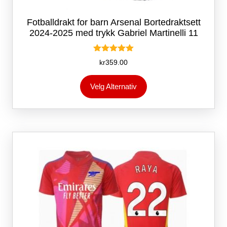
Fotballdrakt for barn Arsenal Bortedraktsett
2024-2025 med trykk Gabriel Martinelli 11
Vurdert
kr
359.00
5.00
av 5
Dette
Velg Alternativ
produktet
har
flere
varianter.
Alternativene
kan
velges
på
produktsiden