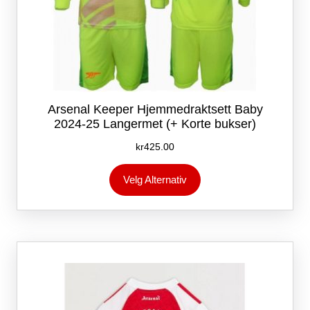
Arsenal Keeper Hjemmedraktsett Baby
2024-25 Langermet (+ Korte bukser)
kr
425.00
Dette
Velg Alternativ
produktet
har
flere
varianter.
Alternativene
kan
velges
på
produktsiden