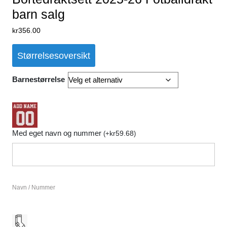
barn salg
kr
356.00
Størrelsesoversikt
Barnestørrelse
Med eget navn og nummer
kr
59.68
(
+
)
Navn / Nummer