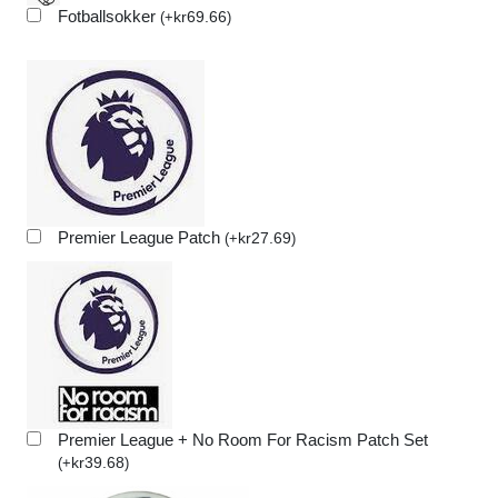
Fotballsokker
kr
69.66
(
+
)
Premier League Patch
kr
27.69
(
+
)
Premier League + No Room For Racism Patch Set
kr
39.68
(
+
)