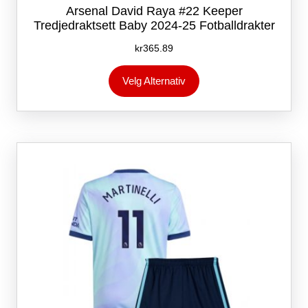
Arsenal David Raya #22 Keeper
Tredjedraktsett Baby 2024-25 Fotballdrakter
kr
365.89
Dette
Velg Alternativ
produktet
har
flere
varianter.
Alternativene
kan
velges
på
produktsiden