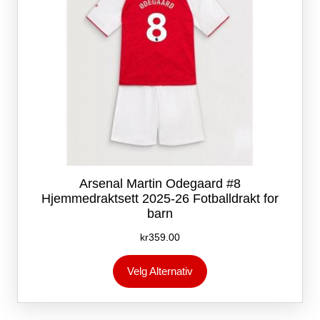
Arsenal Martin Odegaard #8
Hjemmedraktsett 2025-26 Fotballdrakt for
barn
kr
359.00
Dette
Velg Alternativ
produktet
har
flere