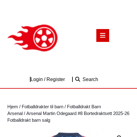
Skip
to
content
Skip
to
Open
content
Button
Login
Login / Register
Search
/
Register
Hjem
/
Fotballdrakter til barn
/
Fotballdrakt Barn
Arsenal
/ Arsenal Martin Odegaard #8 Bortedraktsett 2025-26
Fotballdrakt barn salg