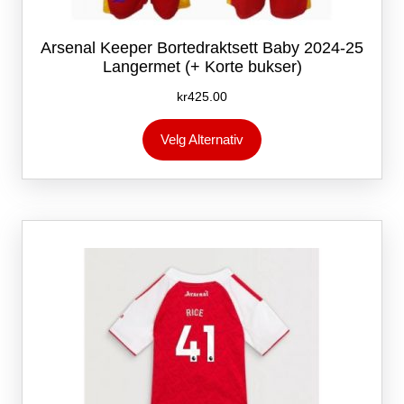
Arsenal Keeper Bortedraktsett Baby 2024-25
Langermet (+ Korte bukser)
kr
425.00
Dette
Velg Alternativ
produktet
har
flere
varianter.
Alternativene
kan
velges
på
produktsiden