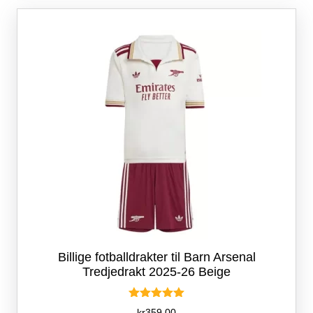
Alternativene
kan
velges
på
produktsiden
Billige fotballdrakter til Barn Arsenal
Tredjedrakt 2025-26 Beige
Vurdert
kr
359.00