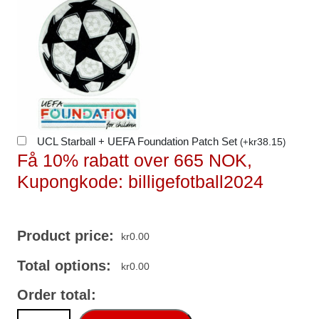
UCL Starball + UEFA Foundation Patch Set
kr
38.15
(
+
)
Få 10% rabatt over 665 NOK,
Kupongkode: billigefotball2024
Product price:
kr
0.00
Total options:
kr
0.00
Order total:
Arsenal Martin Odegaard #8 Bortedraktsett 2025-26