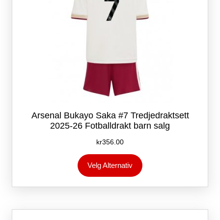
Arsenal Bukayo Saka #7 Tredjedraktsett
2025-26 Fotballdrakt barn salg
kr
356.00
Dette
Velg Alternativ
produktet
har
flere
varianter.
Alternativene