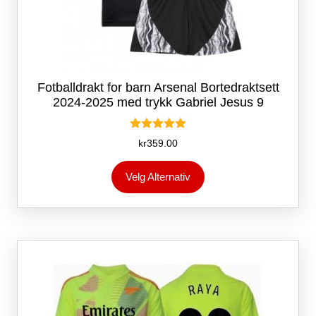
Fotballdrakt for barn Arsenal Bortedraktsett
2024-2025 med trykk Gabriel Jesus 9
Vurdert
kr
359.00
5.00
av 5
Dette
Velg Alternativ
produktet
har
flere
varianter.
Alternativene
kan
velges
på
produktsiden