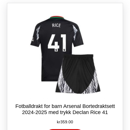
Alternativene
kan
velges
på
produktsiden
Fotballdrakt for barn Arsenal Bortedraktsett
2024-2025 med trykk Declan Rice 41
kr
359.00