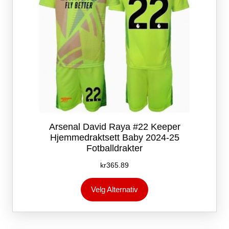
Arsenal David Raya #22 Keeper
Hjemmedraktsett Baby 2024-25
Fotballdrakter
kr
365.89
Dette
Velg Alternativ
produktet
har
flere
varianter.