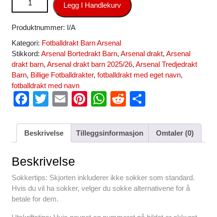
Legg I Handlekurv
Fotballdrakt barn salg antall
Produktnummer:
I/A
Kategori:
Fotballdrakt Barn Arsenal
Stikkord:
Arsenal Bortedrakt Barn
,
Arsenal drakt
,
Arsenal
drakt barn
,
Arsenal drakt barn 2025/26
,
Arsenal Tredjedrakt
Barn
,
Billige Fotballdrakter
,
fotballdrakt med eget navn
,
fotballdrakt med navn
F
T
E
Pi
W
R
S
a
wi
m
nt
h
e
h
c
tt
ail
er
at
d
ar
Beskrivelse
Tilleggsinformasjon
Omtaler (0)
e
er
e
s
di
e
b
st
A
t
Beskrivelse
o
p
Sokkertips: Skjorten inkluderer ikke sokker som standard.
o
p
Hvis du vil ha sokker, velger du sokke alternativene for å
betale for dem.
k