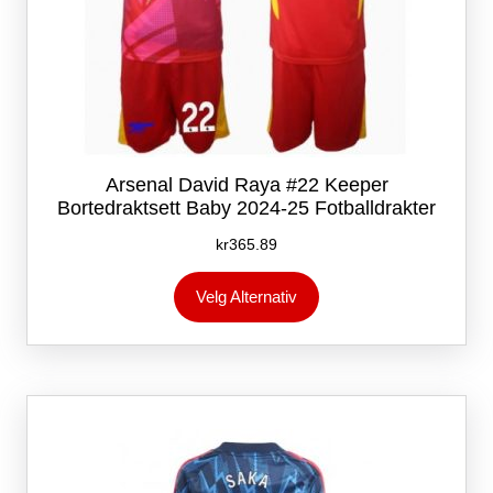
Arsenal David Raya #22 Keeper
Bortedraktsett Baby 2024-25 Fotballdrakter
kr
365.89
Dette
Velg Alternativ
produktet
har
flere
varianter.
Alternativene
kan
velges
på