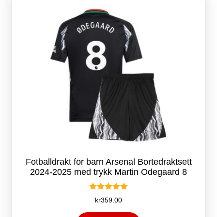
kan
velges
på
produktsiden
Fotballdrakt for barn Arsenal Bortedraktsett
2024-2025 med trykk Martin Odegaard 8
Vurdert
kr
359.00
5.00
av 5
Dette