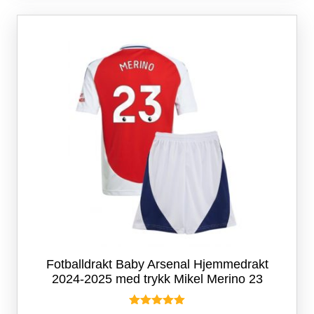
varianter.
Alternativene
kan
velges
på
produktsiden
Fotballdrakt Baby Arsenal Hjemmedrakt
2024-2025 med trykk Mikel Merino 23