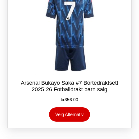
produktsiden
Arsenal Bukayo Saka #7 Bortedraktsett
2025-26 Fotballdrakt barn salg
kr
356.00
Dette
Velg Alternativ
produktet
har
flere
varianter.