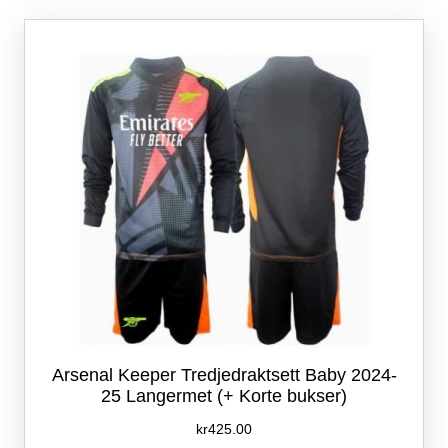
Alternativene
kan
velges
på
produktsiden
Arsenal Keeper Tredjedraktsett Baby 2024-
25 Langermet (+ Korte bukser)
kr
425.00