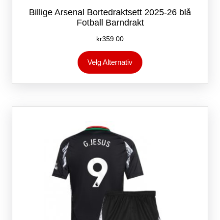
Billige Arsenal Bortedraktsett 2025-26 blå
Fotball Barndrakt
kr
359.00
Dette
Velg Alternativ
produktet
har
flere
varianter.
Alternativene
kan
velges
på
produktsiden