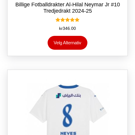
Billige Fotballdrakter Al-Hilal Neymar Jr #10
Tredjedrakt 2024-25
Vurdert
kr
346.00
5.00
av 5
Dette
Velg Alternativ
produktet
har
flere
varianter.
Alternativene
kan
velges
på
produktsiden