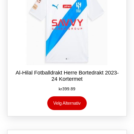
Al-Hilal Fotballdrakt Herre Bortedrakt 2023-
24 Kortermet
kr
399.89
Dette
Velg Alternativ
produktet
har
flere
varianter.
Alternativene