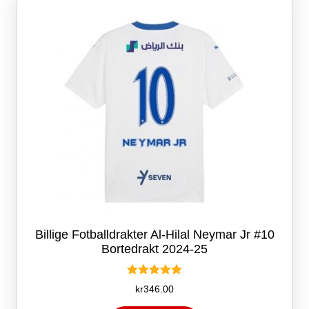
kan
velges
på
produktsiden
Billige Fotballdrakter Al-Hilal Neymar Jr #10
Bortedrakt 2024-25
Vurdert
kr
346.00
5.00
av 5