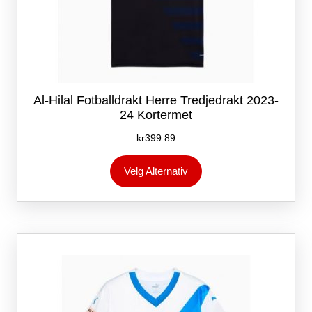
Al-Hilal Fotballdrakt Herre Tredjedrakt 2023-
24 Kortermet
kr
399.89
Dette
Velg Alternativ
produktet
har
flere
varianter.
Alternativene
kan
velges
på
produktsiden