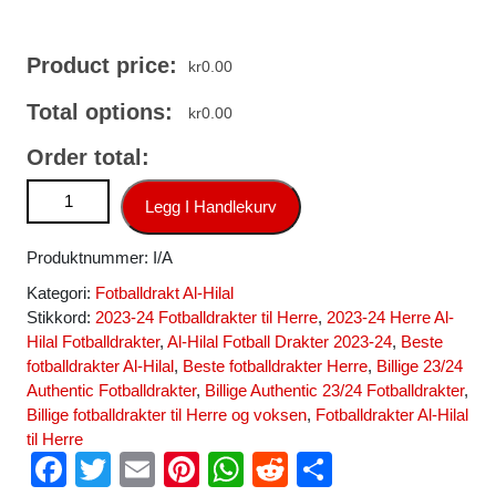
Product price:
kr
0.00
Total options:
kr
0.00
Order total:
Al-Hilal Fotballdrakt Herre Hjemmedrakt 2023-24 Kortermet
Legg I Handlekurv
antall
Produktnummer:
I/A
Kategori:
Fotballdrakt Al-Hilal
Stikkord:
2023-24 Fotballdrakter til Herre
,
2023-24 Herre Al-
Hilal Fotballdrakter
,
Al-Hilal Fotball Drakter 2023-24
,
Beste
fotballdrakter Al-Hilal
,
Beste fotballdrakter Herre
,
Billige 23/24
Authentic Fotballdrakter
,
Billige Authentic 23/24 Fotballdrakter
,
Billige fotballdrakter til Herre og voksen
,
Fotballdrakter Al-Hilal
til Herre
F
T
E
Pi
W
R
S