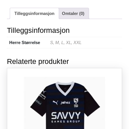
a
wi
m
nt
h
e
h
c
tt
ail
er
at
d
ar
Tilleggsinformasjon
Omtaler (0)
e
er
e
s
di
e
b
st
A
t
Tilleggsinformasjon
o
p
Herre Størrelse
S, M, L, XL, XXL
o
p
k
Relaterte produkter