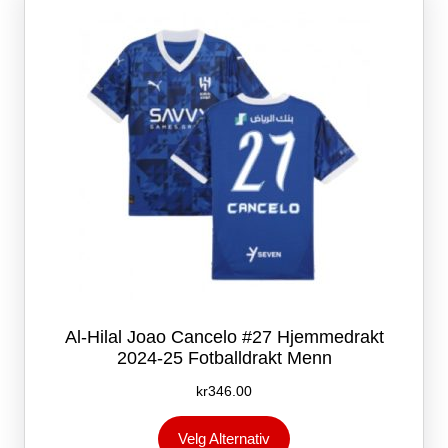
kan
velges
på
produktsiden
Al-Hilal Joao Cancelo #27 Hjemmedrakt
2024-25 Fotballdrakt Menn
kr
346.00
Dette
Velg Alternativ
produktet