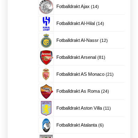
produkter
14
Fotballdrakt Ajax
14
produkter
14
Fotballdrakt Al-Hilal
14
produkter
12
Fotballdrakt Al-Nassr
12
produkter
81
Fotballdrakt Arsenal
81
produkter
21
Fotballdrakt AS Monaco
21
produkter
24
Fotballdrakt As Roma
24
produkter
11
Fotballdrakt Aston Villa
11
produkter
6
Fotballdrakt Atalanta
6
produkter