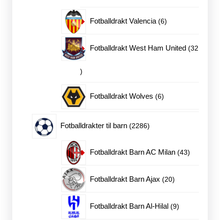
produkter
6
Fotballdrakt Valencia
6
produkter
Fotballdrakt West Ham United
32
32
produkter
6
Fotballdrakt Wolves
6
produkter
2286
Fotballdrakter til barn
2286
produkter
43
Fotballdrakt Barn AC Milan
43
produkter
20
Fotballdrakt Barn Ajax
20
produkter
9
Fotballdrakt Barn Al-Hilal
9