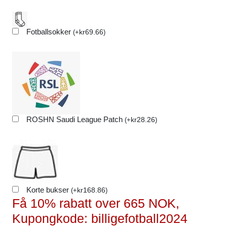
Fotballsokker
kr
69.66
(
+
)
ROSHN Saudi League Patch
kr
28.26
(
+
)
Korte bukser
kr
168.86
(
+
)
Få 10% rabatt over 665 NOK,
Kupongkode: billigefotball2024