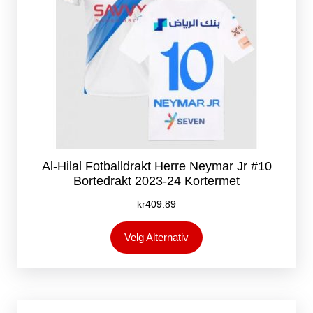
Al-Hilal Fotballdrakt Herre Neymar Jr #10
Bortedrakt 2023-24 Kortermet
kr
409.89
Dette
Velg Alternativ
produktet
har
flere
varianter.
Alternativene