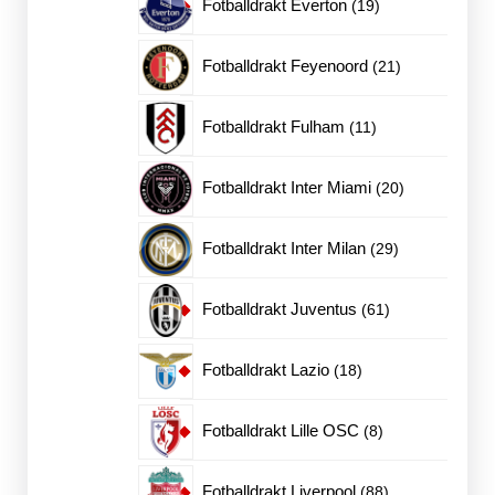
19
Fotballdrakt Everton
19
produkter
21
Fotballdrakt Feyenoord
21
produkter
11
Fotballdrakt Fulham
11
produkter
20
Fotballdrakt Inter Miami
20
produkter
29
Fotballdrakt Inter Milan
29
produkter
61
Fotballdrakt Juventus
61
produkter
18
Fotballdrakt Lazio
18
produkter
8
Fotballdrakt Lille OSC
8
produkter
88
Fotballdrakt Liverpool
88