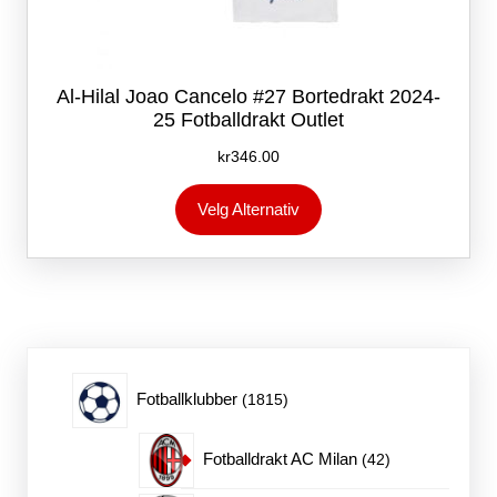
Al-Hilal Joao Cancelo #27 Bortedrakt 2024-
25 Fotballdrakt Outlet
kr
346.00
Dette
Velg Alternativ
produktet
har
flere
varianter.
Alternativene
kan
velges
på
1815
Fotballklubber
1815
produktsiden
produkter
42
Fotballdrakt AC Milan
42