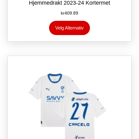
Hjemmedrakt 2023-24 Kortermet
kr
409.89
Dette
Velg Alternativ
produktet
har
flere
varianter.
Alternativene
kan
velges
på
produktsiden