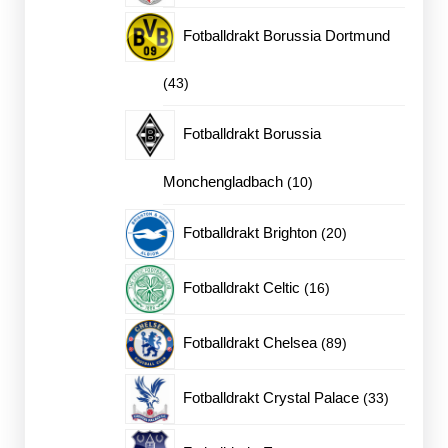
produkter
Fotballdrakt Borussia Dortmund
43
43
produkter
Fotballdrakt Borussia
10
Monchengladbach
10
produkter
20
Fotballdrakt Brighton
20
produkter
16
Fotballdrakt Celtic
16
produkter
89
Fotballdrakt Chelsea
89
produkter
33
Fotballdrakt Crystal Palace
33
produkter