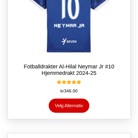
Fotballdrakter Al-Hilal Neymar Jr #10
Hjemmedrakt 2024-25
Vurdert
kr
346.00
5.00
av 5
Dette
Velg Alternativ
produktet
har
flere
varianter.
Alternativene