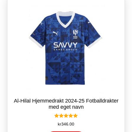
kan
velges
på
produktsiden
Al-Hilal Hjemmedrakt 2024-25 Fotballdrakter
med eget navn
Vurdert
kr
346.00
5.00
av 5