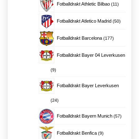
11
Fotballdrakt Athletic Bilbao
11
produkter
50
Fotballdrakt Atletico Madrid
50
produkter
177
Fotballdrakt Barcelona
177
produkter
Fotballdrakt Bayer 04 Leverkusen
9
9
produkter
Fotballdrakt Bayer Leverkusen
24
24
produkter
57
Fotballdrakt Bayern Munich
57
produkter
9
Fotballdrakt Benfica
9