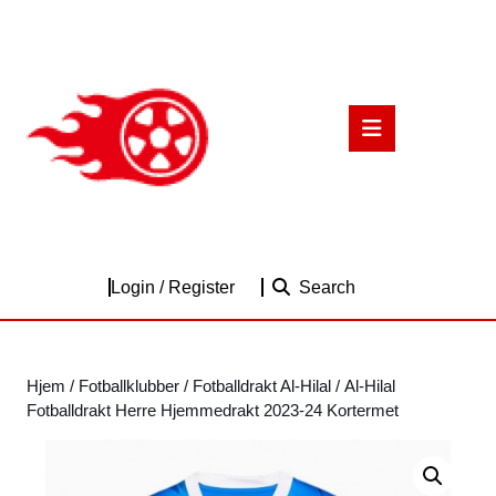
Skip
to
content
Skip
to
Open
content
Button
Login
Login / Register
Search
/
Register
Hjem
/
Fotballklubber
/
Fotballdrakt Al-Hilal
/ Al-Hilal
Fotballdrakt Herre Hjemmedrakt 2023-24 Kortermet