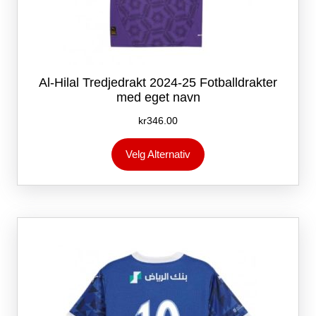
Al-Hilal Tredjedrakt 2024-25 Fotballdrakter
med eget navn
kr
346.00
Dette
Velg Alternativ
produktet
har
flere
varianter.
Alternativene
kan
velges
på
produktsiden