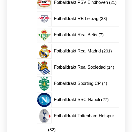
21
Fotballdrakt PSV Eindhoven
21
produkte
33
Fotballdrakt RB Leipzig
33
produkter
7
Fotballdrakt Real Betis
7
produkter
201
Fotballdrakt Real Madrid
201
produkter
14
Fotballdrakt Real Sociedad
14
produkter
4
Fotballdrakt Sporting CP
4
produkter
27
Fotballdrakt SSC Napoli
27
produkter
Fotballdrakt Tottenham Hotspur
32
32