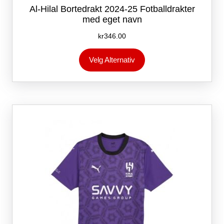
Al-Hilal Bortedrakt 2024-25 Fotballdrakter
med eget navn
kr
346.00
Dette
Velg Alternativ
produktet
har
flere
varianter.
Alternativene
kan
velges
på
produktsiden