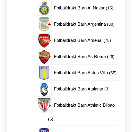
produkter
15
Fotballdrakt Barn Al-Nassr
15
produkter
38
Fotballdrakt Barn Argentina
38
produkter
75
Fotballdrakt Barn Arsenal
75
produkter
26
Fotballdrakt Barn As Roma
26
produkter
65
Fotballdrakt Barn Aston Villa
65
produkte
3
Fotballdrakt Barn Atalanta
3
produkter
Fotballdrakt Barn Athletic Bilbao
6
6
produkter