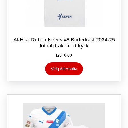
Al-Hilal Ruben Neves #8 Bortedrakt 2024-25
fotballdrakt med trykk
kr
346.00
Dette
Velg Alternativ
produktet
har
flere
varianter.
Alternativene
kan
velges
på
produktsiden