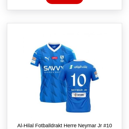
har
flere
varianter.
Alternativene
kan
velges
på
produktsiden
Al-Hilal Fotballdrakt Herre Neymar Jr #10