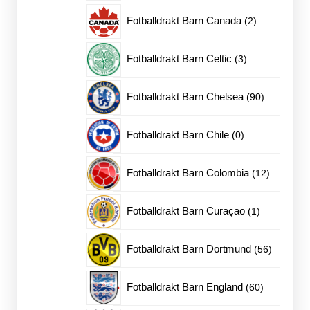
produkter
2
Fotballdrakt Barn Canada
2
produkter
3
Fotballdrakt Barn Celtic
3
produkter
90
Fotballdrakt Barn Chelsea
90
produkter
0
Fotballdrakt Barn Chile
0
produkter
12
Fotballdrakt Barn Colombia
12
produkter
1
Fotballdrakt Barn Curaçao
1
produkt
56
Fotballdrakt Barn Dortmund
56
produkter
60
Fotballdrakt Barn England
60