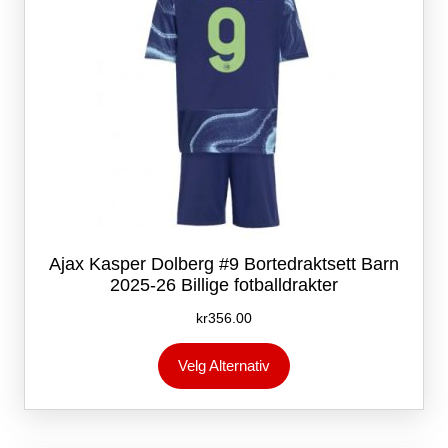
Ajax Kasper Dolberg #9 Bortedraktsett Barn
2025-26 Billige fotballdrakter
kr
356.00
Dette
Velg Alternativ
produktet
har
flere
varianter.