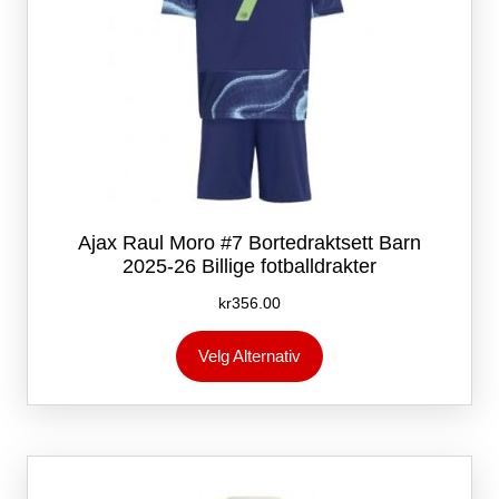
Ajax Raul Moro #7 Bortedraktsett Barn
2025-26 Billige fotballdrakter
kr
356.00
Dette
Velg Alternativ
produktet
har
flere
varianter.
Alternativene
kan