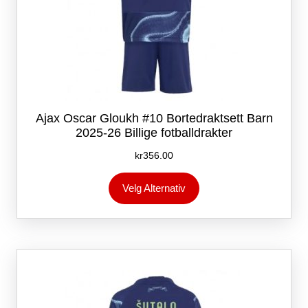
Ajax Oscar Gloukh #10 Bortedraktsett Barn
2025-26 Billige fotballdrakter
kr
356.00
Dette
Velg Alternativ
produktet
har
flere
varianter.
Alternativene
kan
velges
på