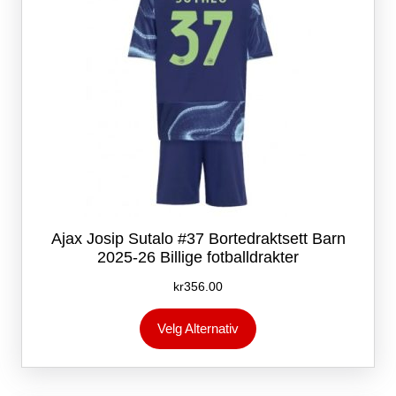
produktsiden
Ajax Josip Sutalo #37 Bortedraktsett Barn
2025-26 Billige fotballdrakter
kr
356.00
Dette
Velg Alternativ
produktet
har
flere
varianter.