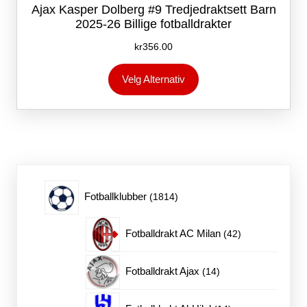
Ajax Kasper Dolberg #9 Tredjedraktsett Barn
2025-26 Billige fotballdrakter
kr
356.00
Dette
Velg Alternativ
produktet
har
flere
varianter.
Alternativene
kan
velges
på
1814
Fotballklubber
1814
produktsiden
produkter
42
Fotballdrakt AC Milan
42
produkter
14
Fotballdrakt Ajax
14
produkter
14