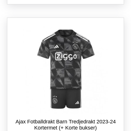
flere
varianter.
Alternativene
kan
velges
på
produktsiden
Ajax Fotballdrakt Barn Tredjedrakt 2023-24
Kortermet (+ Korte bukser)