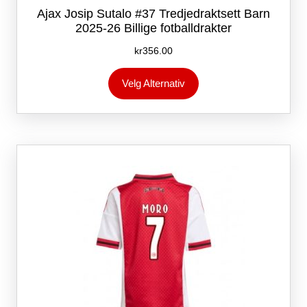
Ajax Josip Sutalo #37 Tredjedraktsett Barn
2025-26 Billige fotballdrakter
kr
356.00
Dette
Velg Alternativ
produktet
har
flere
varianter.
Alternativene
kan
velges
på
produktsiden