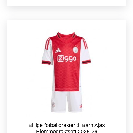
har
flere
varianter.
Alternativene
kan
velges
på
produktsiden
Billige fotballdrakter til Barn Ajax
Hjemmedraktsett 2025-26