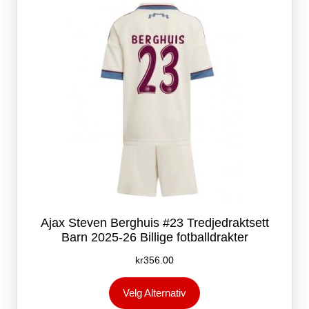
velges
på
produktsiden
Ajax Steven Berghuis #23 Tredjedraktsett
Barn 2025-26 Billige fotballdrakter
kr
356.00
Dette
Velg Alternativ
produktet