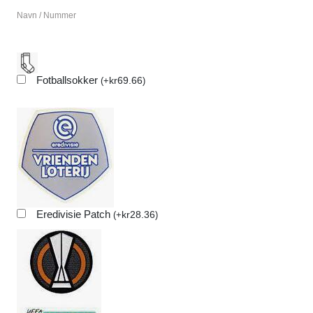
Navn / Nummer
Fotballsokker
kr
69.66
(
+
)
Eredivisie Patch
kr
28.36
(
+
)