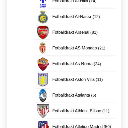
Fotballdrakt Al-Hilal
14
produkter
12
Fotballdrakt Al-Nassr
12
produkter
81
Fotballdrakt Arsenal
81
produkter
21
Fotballdrakt AS Monaco
21
produkter
24
Fotballdrakt As Roma
24
produkter
11
Fotballdrakt Aston Villa
11
produkter
6
Fotballdrakt Atalanta
6
produkter
11
Fotballdrakt Athletic Bilbao
11
produkter
50
Fotballdrakt Atletico Madrid
50