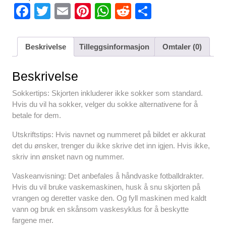
F
T
E
Pi
W
R
S
a
wi
m
nt
h
e
h
c
tt
ail
er
at
d
ar
Beskrivelse
Tilleggsinformasjon
Omtaler (0)
e
er
e
s
di
e
b
st
A
t
Beskrivelse
o
p
Sokkertips: Skjorten inkluderer ikke sokker som standard.
o
p
Hvis du vil ha sokker, velger du sokke alternativene for å
betale for dem.
k
Utskriftstips: Hvis navnet og nummeret på bildet er akkurat
det du ønsker, trenger du ikke skrive det inn igjen. Hvis ikke,
skriv inn ønsket navn og nummer.
Vaskeanvisning: Det anbefales å håndvaske fotballdrakter.
Hvis du vil bruke vaskemaskinen, husk å snu skjorten på
vrangen og deretter vaske den. Og fyll maskinen med kaldt
vann og bruk en skånsom vaskesyklus for å beskytte
fargene mer.