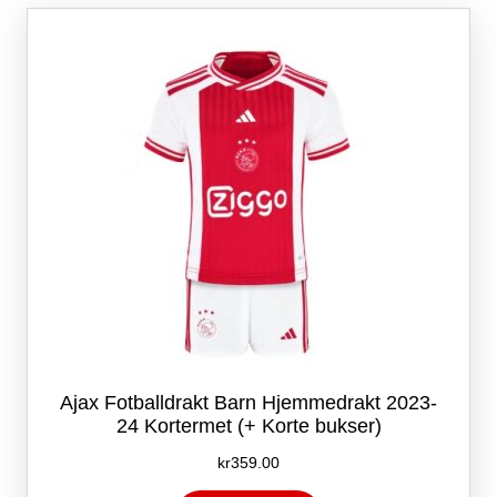
Alternativene
kan
velges
på
produktsiden
Ajax Fotballdrakt Barn Hjemmedrakt 2023-
24 Kortermet (+ Korte bukser)
kr
359.00
Dette