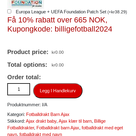
Europa League + UEFA Foundation Patch Set
kr
38.29
(
+
)
Få 10% rabatt over 665 NOK,
Kupongkode: billigefotball2024
Product price:
kr
0.00
Total options:
kr
0.00
Order total:
Ajax Oscar Gloukh #10 Hjemmedraktsett Barn 2025-26
Legg I Handlekurv
Billige fotballdrakter antall
Produktnummer:
I/A
Kategori:
Fotballdrakt Barn Ajax
Stikkord:
Ajax drakt baby
,
Ajax klær til barn
,
Billige
Fotballdrakter
,
Fotballdrakt barn Ajax
,
fotballdrakt med eget
navn
,
fotballdrakt med navn