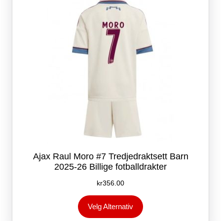
velges
på
produktsiden
Ajax Raul Moro #7 Tredjedraktsett Barn
2025-26 Billige fotballdrakter
kr
356.00
Dette
Velg Alternativ
produktet
har