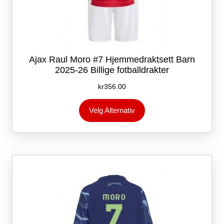
Ajax Raul Moro #7 Hjemmedraktsett Barn
2025-26 Billige fotballdrakter
kr
356.00
Dette
Velg Alternativ
produktet
har
flere
varianter.
Alternativene
kan
velges
på
produktsiden