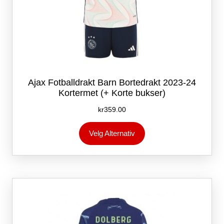
Ajax Fotballdrakt Barn Bortedrakt 2023-24
Kortermet (+ Korte bukser)
kr
359.00
Dette
Velg Alternativ
produktet
har
flere
varianter.
Alternativene
kan
velges
på
produktsiden