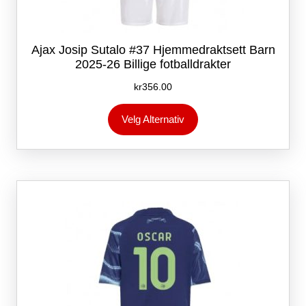
Ajax Josip Sutalo #37 Hjemmedraktsett Barn
2025-26 Billige fotballdrakter
kr
356.00
Dette
Velg Alternativ
produktet
har
flere
varianter.
Alternativene
kan
velges
på
produktsiden