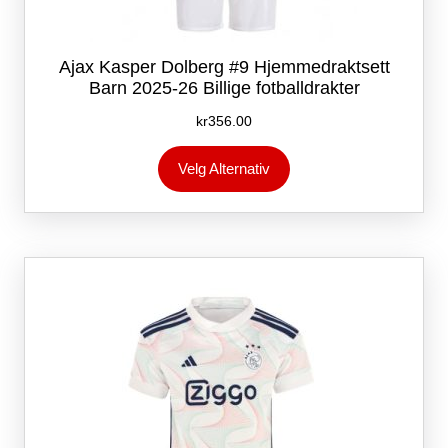
Ajax Kasper Dolberg #9 Hjemmedraktsett
Barn 2025-26 Billige fotballdrakter
kr
356.00
Dette
Velg Alternativ
produktet
har
flere
varianter.
Alternativene
kan
velges
på
produktsiden