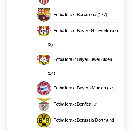
produkter
177
Fotballdrakt Barcelona
177
produkter
Fotballdrakt Bayer 04 Leverkusen
9
9
produkter
Fotballdrakt Bayer Leverkusen
24
24
produkter
57
Fotballdrakt Bayern Munich
57
produkter
9
Fotballdrakt Benfica
9
produkter
Fotballdrakt Borussia Dortmund