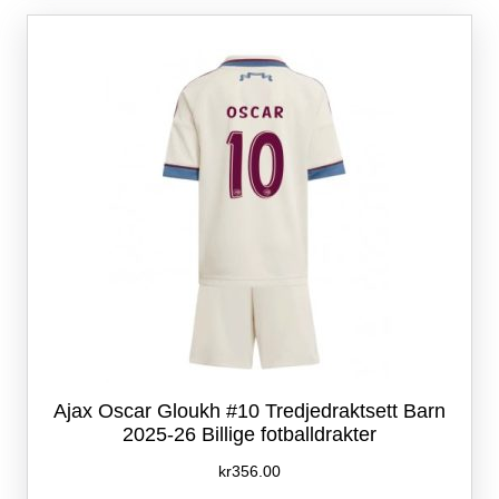
Alternativene
kan
velges
på
produktsiden
Ajax Oscar Gloukh #10 Tredjedraktsett Barn
2025-26 Billige fotballdrakter
kr
356.00