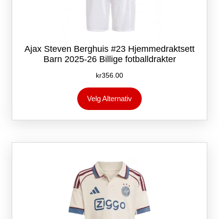
Ajax Steven Berghuis #23 Hjemmedraktsett
Barn 2025-26 Billige fotballdrakter
kr
356.00
Dette
Velg Alternativ
produktet
har
flere
varianter.
Alternativene
kan
velges
på
produktsiden