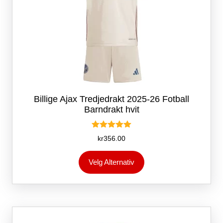
Billige Ajax Tredjedrakt 2025-26 Fotball
Barndrakt hvit
Vurdert
kr
356.00
5.00
av 5
Dette
Velg Alternativ
produktet
har
flere
varianter.
Alternativene
kan