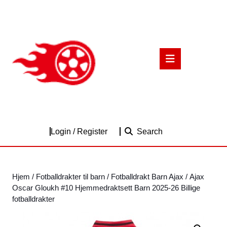
Skip
to
content
Skip
to
Open
content
Button
Login
Login / Register
Search
/
Register
Hjem
/
Fotballdrakter til barn
/
Fotballdrakt Barn Ajax
/ Ajax
Oscar Gloukh #10 Hjemmedraktsett Barn 2025-26 Billige
fotballdrakter