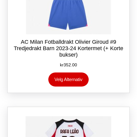
AC Milan Fotballdrakt Olivier Giroud #9
Tredjedrakt Barn 2023-24 Kortermet (+ Korte
bukser)
kr
352.00
Dette
Velg Alternativ
produktet
har
flere
varianter.
Alternativene
kan
velges
på
produktsiden