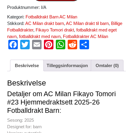
Produktnummer:
I/A
Kategori:
Fotballdrakt Barn AC Milan
Stikkord:
AC Milan drakt barn
,
AC Milan drakt til barn
,
Billige
Fotballdrakter
,
Fikayo Tomori drakt
,
fotballdrakt med eget
navn
,
fotballdrakt med navn
,
Fotballdrakter AC Milan
F
T
E
Pi
W
R
S
a
wi
m
nt
h
e
h
c
tt
ail
er
at
d
ar
Beskrivelse
Tilleggsinformasjon
Omtaler (0)
e
er
e
s
di
e
b
st
A
t
Beskrivelse
o
p
Detaljer om AC Milan Fikayo Tomori
o
p
#23 Hjemmedraktsett 2025-26
k
Fotballdrakt Barn:
Sesong: 2025
Designet for: barn