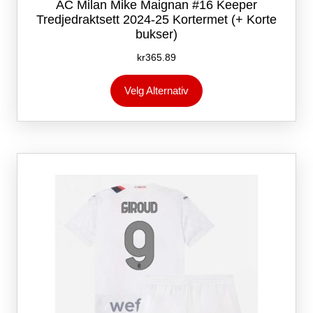
AC Milan Mike Maignan #16 Keeper
Tredjedraktsett 2024-25 Kortermet (+ Korte
bukser)
kr
365.89
Dette
Velg Alternativ
produktet
har
flere
varianter.
Alternativene
kan
velges
på
produktsiden