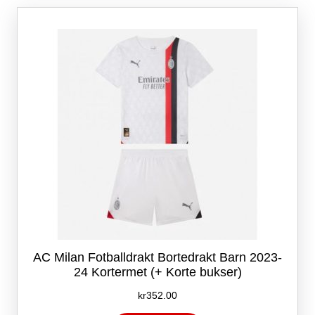
Alternativene
kan
velges
på
produktsiden
AC Milan Fotballdrakt Bortedrakt Barn 2023-
24 Kortermet (+ Korte bukser)
kr
352.00