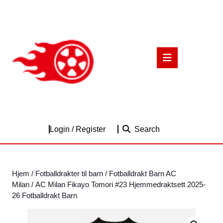
Skip
to
content
Skip
to
Open
content
Button
Login
Login / Register
Search
/
Register
Hjem
/
Fotballdrakter til barn
/
Fotballdrakt Barn AC
Milan
/ AC Milan Fikayo Tomori #23 Hjemmedraktsett 2025-
26 Fotballdrakt Barn