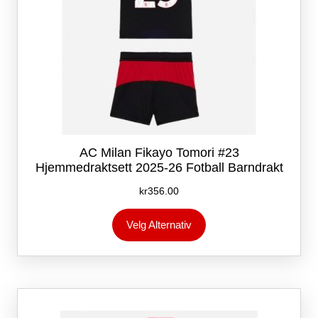
AC Milan Fikayo Tomori #23
Hjemmedraktsett 2025-26 Fotball Barndrakt
kr
356.00
Dette
Velg Alternativ
produktet
har
flere
varianter.
Alternativene
kan