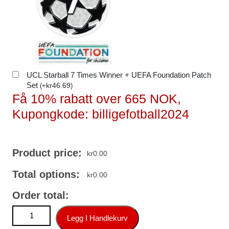
UCL Starball 7 Times Winner + UEFA Foundation Patch
Set
kr
46.69
(
+
)
Få 10% rabatt over 665 NOK,
Kupongkode: billigefotball2024
Product price:
kr
0.00
Total options:
kr
0.00
Order total:
AC Milan Fikayo Tomori #23 Hjemmedraktsett 2025-26
Legg I Handlekurv
Fotballdrakt Barn antall