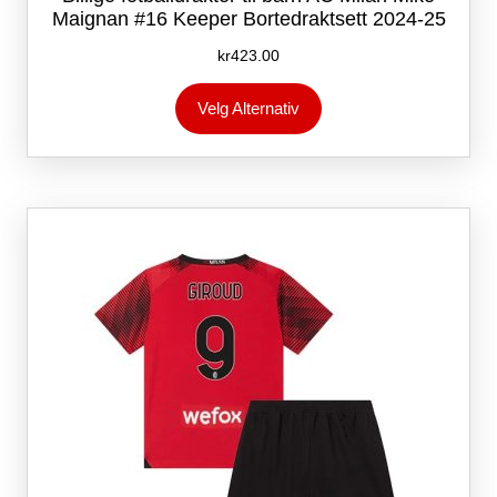
Maignan #16 Keeper Bortedraktsett 2024-25
kr
423.00
Dette
Velg Alternativ
produktet
har
flere
varianter.
Alternativene
kan
velges
på
produktsiden