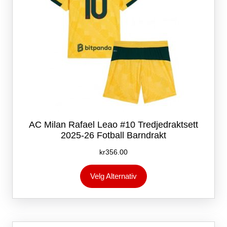
AC Milan Rafael Leao #10 Tredjedraktsett
2025-26 Fotball Barndrakt
kr
356.00
Dette
Velg Alternativ
produktet
har
flere
varianter.
Alternativene