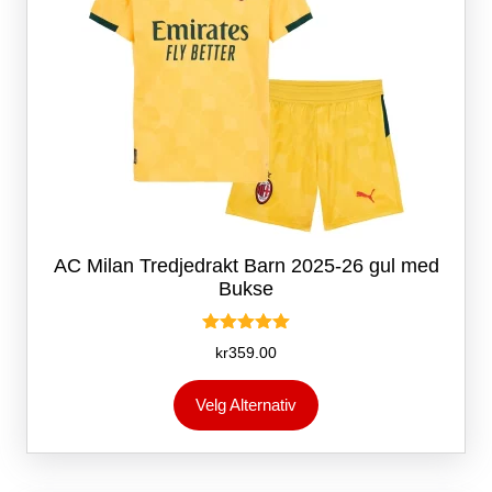
AC Milan Tredjedrakt Barn 2025-26 gul med
Bukse
Vurdert
kr
359.00
5.00
av 5
Dette
Velg Alternativ
produktet
har
flere
varianter.