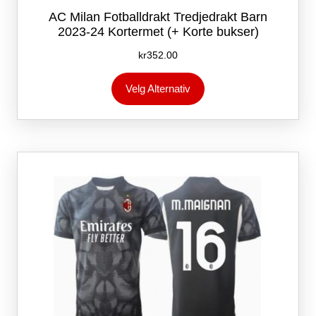
AC Milan Fotballdrakt Tredjedrakt Barn
2023-24 Kortermet (+ Korte bukser)
kr
352.00
Dette
Velg Alternativ
produktet
har
flere
varianter.
Alternativene
kan
velges
på
produktsiden