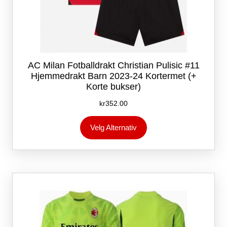
AC Milan Fotballdrakt Christian Pulisic #11
Hjemmedrakt Barn 2023-24 Kortermet (+
Korte bukser)
kr
352.00
Dette
Velg Alternativ
produktet
har
flere
varianter.
Alternativene
kan
velges
på
produktsiden