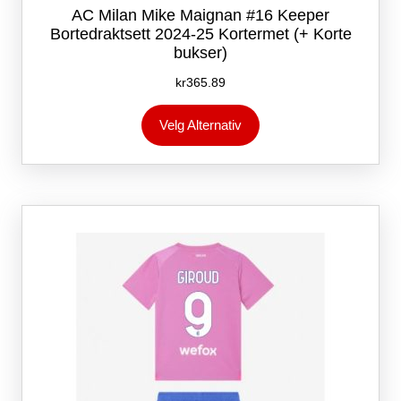
AC Milan Mike Maignan #16 Keeper
Bortedraktsett 2024-25 Kortermet (+ Korte
bukser)
kr
365.89
Dette
Velg Alternativ
produktet
har
flere
varianter.
Alternativene
kan
velges
på
produktsiden