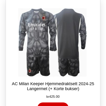
AC Milan Keeper Hjemmedraktsett 2024-25
Langermet (+ Korte bukser)
kr
425.00
Dette