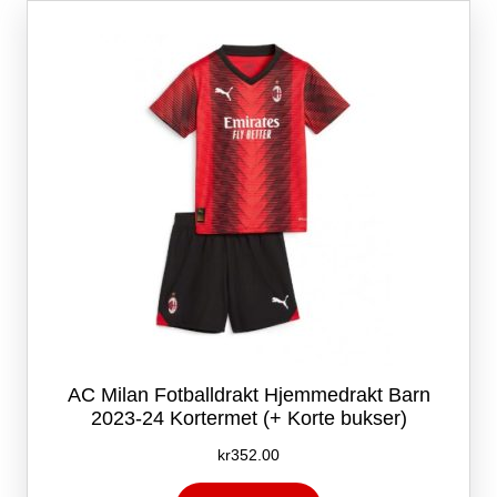
Alternativene
kan
velges
på
produktsiden
AC Milan Fotballdrakt Hjemmedrakt Barn
2023-24 Kortermet (+ Korte bukser)
kr
352.00
Dette