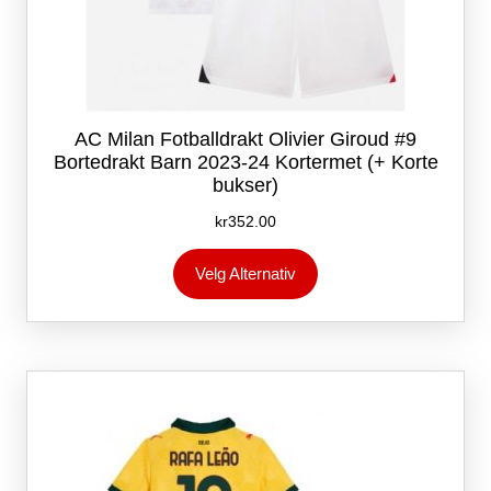
AC Milan Fotballdrakt Olivier Giroud #9
Bortedrakt Barn 2023-24 Kortermet (+ Korte
bukser)
kr
352.00
Dette
Velg Alternativ
produktet
har
flere
varianter.
Alternativene
kan
velges
på
produktsiden