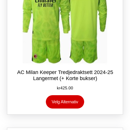
AC Milan Keeper Tredjedraktsett 2024-25
Langermet (+ Korte bukser)
kr
425.00
Dette
Velg Alternativ
produktet
har
flere
varianter.
Alternativene