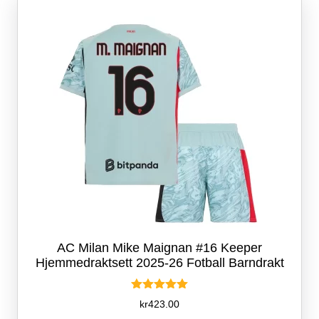
kan
velges
på
produktsiden
AC Milan Mike Maignan #16 Keeper
Hjemmedraktsett 2025-26 Fotball Barndrakt
Vurdert
kr
423.00
5.00