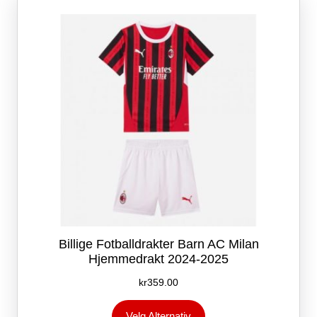
kan
velges
på
produktsiden
Billige Fotballdrakter Barn AC Milan
Hjemmedrakt 2024-2025
kr
359.00
Dette
Velg Alternativ