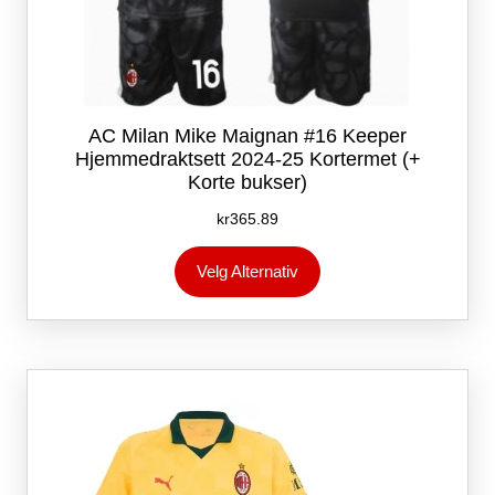
AC Milan Mike Maignan #16 Keeper
Hjemmedraktsett 2024-25 Kortermet (+
Korte bukser)
kr
365.89
Dette
Velg Alternativ
produktet
har
flere
varianter.
Alternativene
kan
velges
på
produktsiden