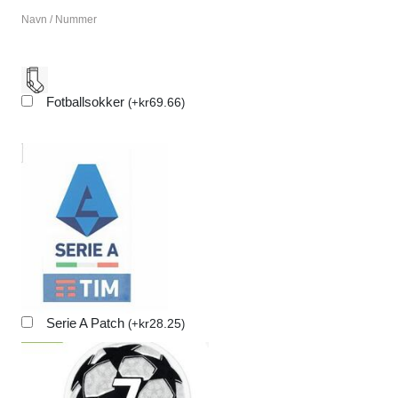
Navn / Nummer
Fotballsokker
kr
69.66
(
+
)
Serie A Patch
kr
28.25
(
+
)