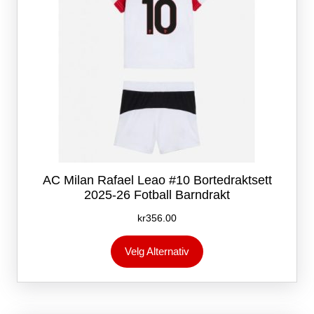
AC Milan Rafael Leao #10 Bortedraktsett
2025-26 Fotball Barndrakt
kr
356.00
Dette
Velg Alternativ
produktet
har
flere
varianter.