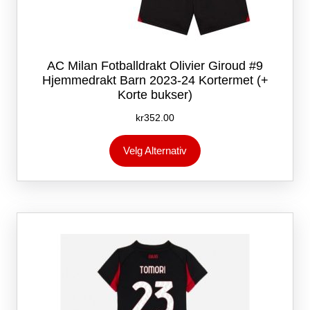
AC Milan Fotballdrakt Olivier Giroud #9
Hjemmedrakt Barn 2023-24 Kortermet (+
Korte bukser)
kr
352.00
Dette
Velg Alternativ
produktet
har
flere
varianter.
Alternativene
kan
velges
på
produktsiden