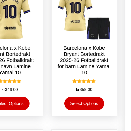
elona x Kobe
Barcelona x Kobe
nt Bortedrakt
Bryant Bortedrakt
26 Fotballdrakt
2025-26 Fotballdrakt
 navn Lamine
for barn Lamine Yamal
Yamal 10
10
Vurdert
Vurdert
kr
346.00
kr
359.00
5.00
5.00
av 5
av 5
Dette
Dette
lect Options
Select Options
produktet
produktet
har
har
flere
flere
varianter.
varianter.
Alternativene
Alternativene