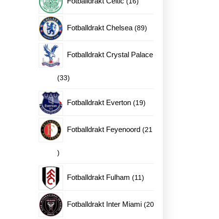
Fotballdrakt Celtic
16
produkter
89
Fotballdrakt Chelsea
89
produkter
Fotballdrakt Crystal Palace
33
33
produkter
19
Fotballdrakt Everton
19
produkter
Fotballdrakt Feyenoord
21
21
produkter
11
Fotballdrakt Fulham
11
produkter
Fotballdrakt Inter Miami
20