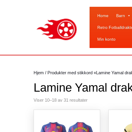
Skip
to
content
Home
Barn
Skip
Retro Fotballdrakt
to
content
Min konto
Hjem
/
Produkter med stikkord «Lamine Yamal dra
Lamine Yamal drak
Sortert
Viser 10–18 av 31 resultater
etter
siste