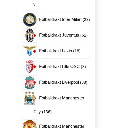
20
produkter
29
Fotballdrakt Inter Milan
29
produkter
61
Fotballdrakt Juventus
61
produkter
18
Fotballdrakt Lazio
18
produkter
8
Fotballdrakt Lille OSC
8
produkter
88
Fotballdrakt Liverpool
88
produkter
Fotballdrakt Manchester
136
City
136
produkter
Fotballdrakt Manchester