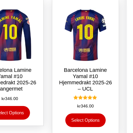
kan
kan
velges
velges
på
på
produktsiden
produktsiden
elona Lamine
Barcelona Lamine
Yamal #10
Yamal #10
edrakt 2025-26
Hjemmedrakt 2025-26
angermet
– UCL
kr
346.00
Vurdert
kr
346.00
Dette
5.00
lect Options
av 5
produktet
Dette
Select Options
har
produktet
flere
har