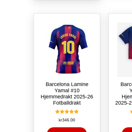
flere
varianter.
Alternativene
kan
velges
på
produktsiden
Barcelona Lamine
Barc
Yamal #10
Hjemmedrakt 2025-26
Hje
Fotballdrakt
2025-2
Vurdert
kr
346.00
5.00
av 5
Dette