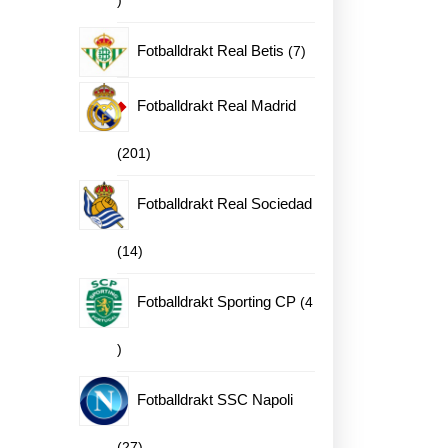
produkter
7
Fotballdrakt Real Betis
7
produkter
Fotballdrakt Real Madrid
201
201
produkter
Fotballdrakt Real Sociedad
14
14
produkter
Fotballdrakt Sporting CP
4
4
produkter
Fotballdrakt SSC Napoli
27
27