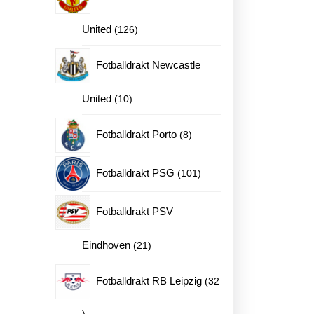
126
United
126
produkter
Fotballdrakt Newcastle
10
United
10
produkter
8
Fotballdrakt Porto
8
produkter
101
Fotballdrakt PSG
101
produkter
Fotballdrakt PSV
21
Eindhoven
21
produkter
Fotballdrakt RB Leipzig
32
32