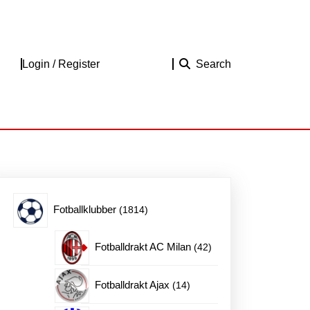
Login
Login / Register
Search
/
Register
1814
Fotballklubber
1814
produkter
42
Fotballdrakt AC Milan
42
produkter
14
Fotballdrakt Ajax
14