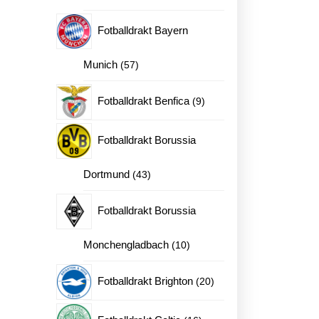
produkter
Fotballdrakt Bayern
57
Munich
57
produkter
9
Fotballdrakt Benfica
9
produkter
Fotballdrakt Borussia
43
Dortmund
43
produkter
Fotballdrakt Borussia
10
Monchengladbach
10
produkter
20
Fotballdrakt Brighton
20
produkter
16