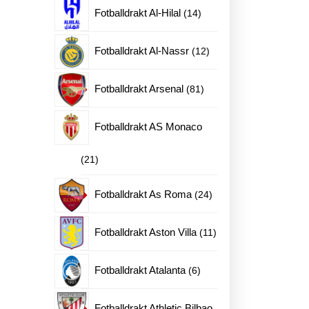
produkter
14
Fotballdrakt Al-Hilal
14
produkter
12
Fotballdrakt Al-Nassr
12
produkter
81
Fotballdrakt Arsenal
81
produkter
Fotballdrakt AS Monaco
21
21
produkter
24
Fotballdrakt As Roma
24
produkter
11
Fotballdrakt Aston Villa
11
produkter
6
Fotballdrakt Atalanta
6
produkter
Fotballdrakt Athletic Bilbao