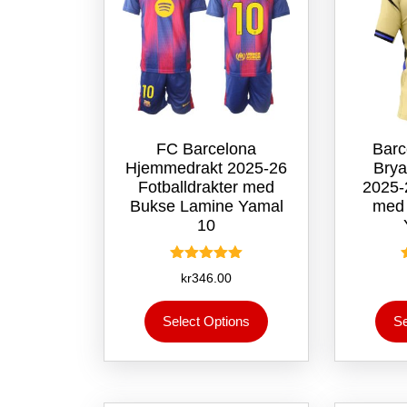
FC Barcelona
Barc
Hjemmedrakt 2025-26
Brya
Fotballdrakter med
2025-
Bukse Lamine Yamal
med
10
Vurdert
kr
346.00
5.00
av 5
Dette
Select Options
Se
produktet
har
flere
varianter.
Alternativene