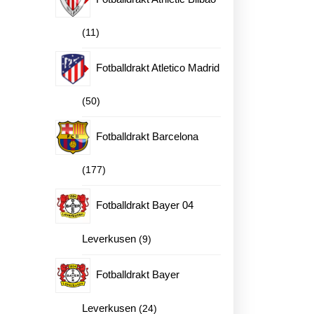
11
11
produkter
Fotballdrakt Atletico Madrid
50
50
produkter
Fotballdrakt Barcelona
177
177
produkter
Fotballdrakt Bayer 04
9
Leverkusen
9
produkter
Fotballdrakt Bayer
24
Leverkusen
24