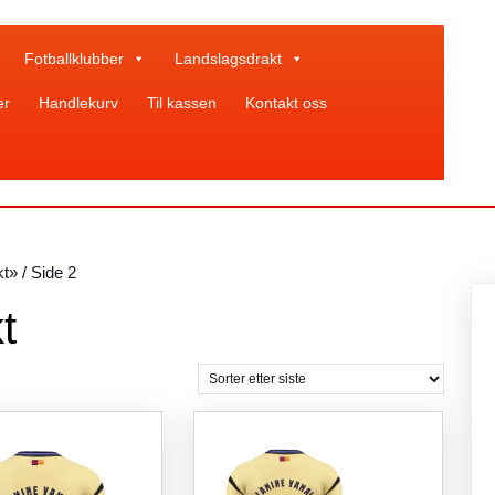
Fotballklubber
Landslagsdrakt
er
Handlekurv
Til kassen
Kontakt oss
kt»
/ Side 2
t