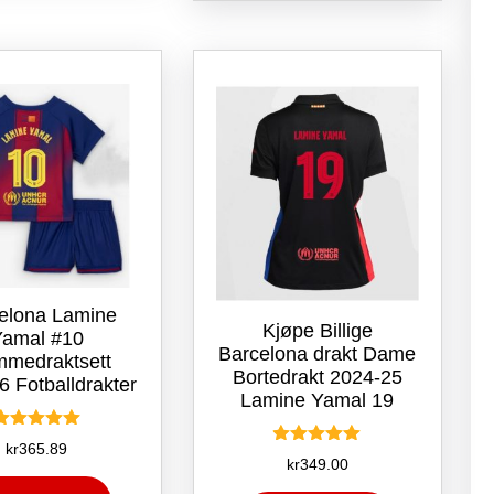
varianter.
flere
Alternativene
varianter.
kan
Alternativene
velges
kan
på
velges
produktsiden
på
produktsiden
elona Lamine
Kjøpe Billige
Yamal #10
Barcelona drakt Dame
mmedraktsett
Bortedrakt 2024-25
6 Fotballdrakter
Lamine Yamal 19
Vurdert
kr
365.89
Vurdert
5.00
kr
349.00
5.00
av 5
Dette
av 5