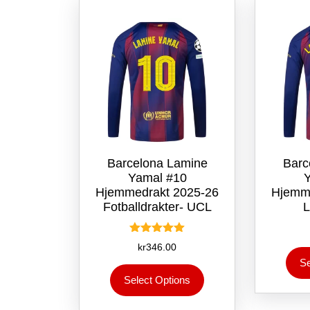
kan
velges
på
produktsiden
Barcelona Lamine
Barc
Yamal #10
Hjemmedrakt 2025-26
Hjemm
Fotballdrakter- UCL
L
Vurdert
kr
346.00
5.00
Se
av 5
Dette
Select Options
produktet
har