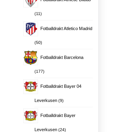
11
11
produkter
Fotballdrakt Atletico Madrid
50
50
produkter
Fotballdrakt Barcelona
177
177
produkter
Fotballdrakt Bayer 04
9
Leverkusen
9
produkter
Fotballdrakt Bayer
24
Leverkusen
24