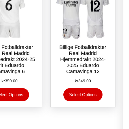
e Fotballdrakter
Billige Fotballdrakter
 Real Madrid
Real Madrid
edrakt 2024-25
Hjemmedrakt 2024-
it Eduardo
2025 Eduardo
mavinga 6
Camavinga 12
kr
359.00
kr
349.00
Dette
Dette
lect Options
Select Options
produktet
produktet
har
har
flere
flere
varianter.
varianter.
Alternativene
Alternativene
kan
kan