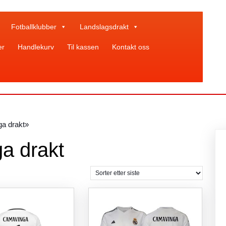
Fotballklubber
Landslagsdrakt
er
Handlekurv
Til kassen
Kontakt oss
ga drakt»
a drakt