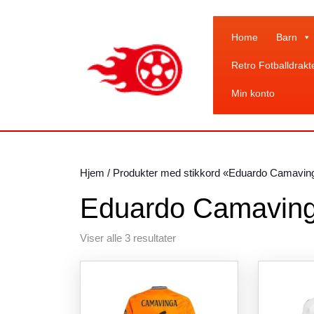
Skip
to
content
Home
Barn
Skip
Retro Fotballdrakt
to
content
Min konto
Hjem
/ Produkter med stikkord «Eduardo Camavin
Eduardo Camaving
Sortert
Viser alle 3 resultater
etter
siste