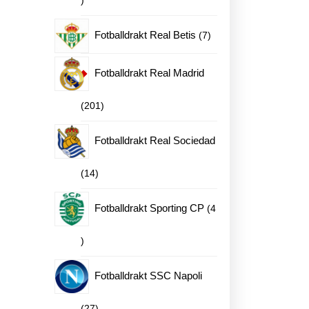
produkter
7
Fotballdrakt Real Betis
7
produkter
Fotballdrakt Real Madrid
201
201
produkter
Fotballdrakt Real Sociedad
14
14
produkter
Fotballdrakt Sporting CP
4
4
produkter
Fotballdrakt SSC Napoli
27
27