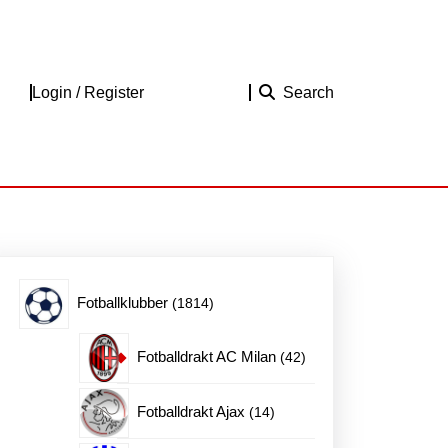
Login
Login / Register
Search
/
Register
1814
Fotballklubber
1814
produkter
42
Fotballdrakt AC Milan
42
produkter
14
Fotballdrakt Ajax
14