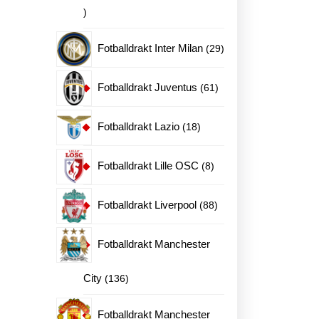
20
produkter
29
Fotballdrakt Inter Milan
29
produkter
61
Fotballdrakt Juventus
61
produkter
18
Fotballdrakt Lazio
18
produkter
8
Fotballdrakt Lille OSC
8
produkter
88
Fotballdrakt Liverpool
88
produkter
Fotballdrakt Manchester
136
City
136
produkter
Fotballdrakt Manchester