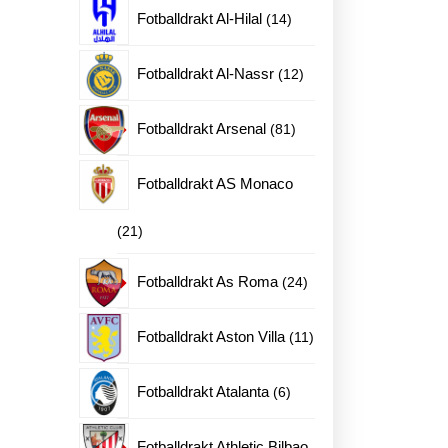
produkter
14
Fotballdrakt Al-Hilal
14
produkter
12
Fotballdrakt Al-Nassr
12
produkter
81
Fotballdrakt Arsenal
81
produkter
Fotballdrakt AS Monaco
21
21
produkter
24
Fotballdrakt As Roma
24
produkter
11
Fotballdrakt Aston Villa
11
produkter
6
Fotballdrakt Atalanta
6
produkter
Fotballdrakt Athletic Bilbao