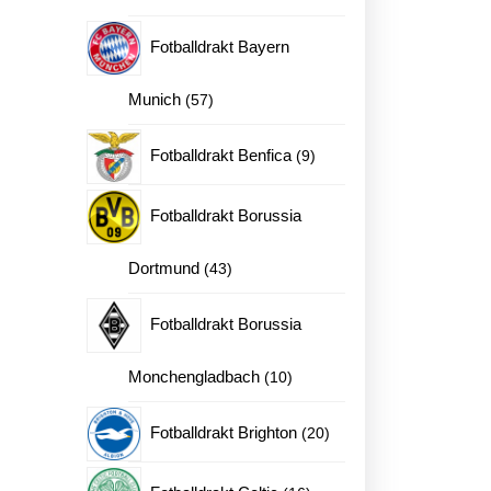
produkter
Fotballdrakt Bayern
57
Munich
57
produkter
9
Fotballdrakt Benfica
9
produkter
Fotballdrakt Borussia
43
Dortmund
43
produkter
Fotballdrakt Borussia
10
Monchengladbach
10
produkter
20
Fotballdrakt Brighton
20
produkter
16