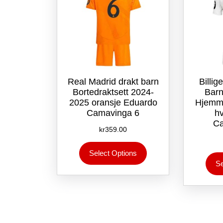
Real Madrid drakt barn
Billig
Bortedraktsett 2024-
Barn
2025 oransje Eduardo
Hjemm
Camavinga 6
hv
Ca
kr
359.00
Dette
Select Options
produktet
Se
har
flere
varianter.
Alternativene
kan
velges