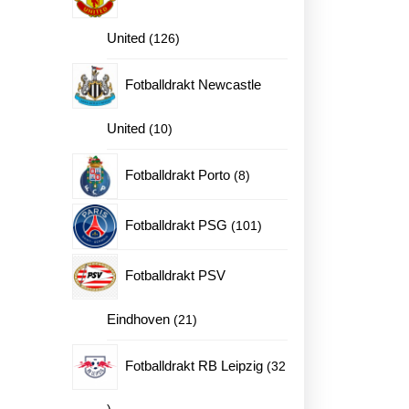
126
United
126
produkter
Fotballdrakt Newcastle
10
United
10
produkter
8
Fotballdrakt Porto
8
produkter
101
Fotballdrakt PSG
101
produkter
Fotballdrakt PSV
21
Eindhoven
21
produkter
Fotballdrakt RB Leipzig
32
32