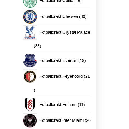
Fotballdrakt Celtic
16
produkter
89
Fotballdrakt Chelsea
89
produkter
Fotballdrakt Crystal Palace
33
33
produkter
19
Fotballdrakt Everton
19
produkter
Fotballdrakt Feyenoord
21
21
produkter
11
Fotballdrakt Fulham
11
produkter
Fotballdrakt Inter Miami
20