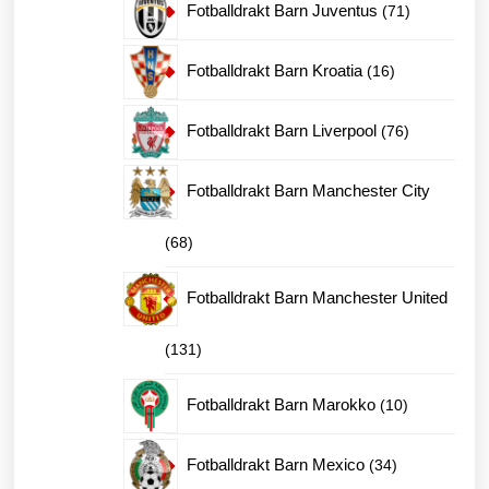
71
Fotballdrakt Barn Juventus
71
produkter
16
Fotballdrakt Barn Kroatia
16
produkter
76
Fotballdrakt Barn Liverpool
76
produkter
Fotballdrakt Barn Manchester City
68
68
produkter
Fotballdrakt Barn Manchester United
131
131
produkter
10
Fotballdrakt Barn Marokko
10
produkter
34
Fotballdrakt Barn Mexico
34