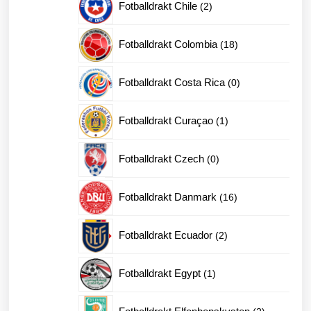
2
Fotballdrakt Chile
2
produkter
18
Fotballdrakt Colombia
18
produkter
0
Fotballdrakt Costa Rica
0
produkter
1
Fotballdrakt Curaçao
1
produkt
0
Fotballdrakt Czech
0
produkter
16
Fotballdrakt Danmark
16
produkter
2
Fotballdrakt Ecuador
2
produkter
1
Fotballdrakt Egypt
1
produkt
2