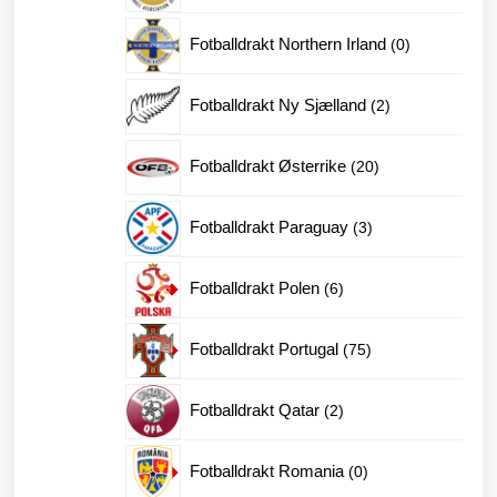
produkter
0
Fotballdrakt Northern Irland
0
produkter
2
Fotballdrakt Ny Sjælland
2
produkter
20
Fotballdrakt Østerrike
20
produkter
3
Fotballdrakt Paraguay
3
produkter
6
Fotballdrakt Polen
6
produkter
75
Fotballdrakt Portugal
75
produkter
2
Fotballdrakt Qatar
2
produkter
0
Fotballdrakt Romania
0