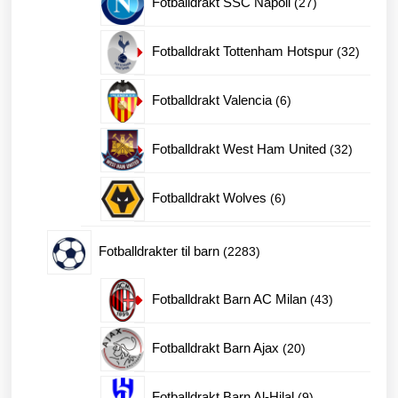
Fotballdrakt SSC Napoli
27
produkter
32
Fotballdrakt Tottenham Hotspur
32
produkt
6
Fotballdrakt Valencia
6
produkter
32
Fotballdrakt West Ham United
32
produkte
6
Fotballdrakt Wolves
6
produkter
2283
Fotballdrakter til barn
2283
produkter
43
Fotballdrakt Barn AC Milan
43
produkter
20
Fotballdrakt Barn Ajax
20
produkter
9
Fotballdrakt Barn Al-Hilal
9