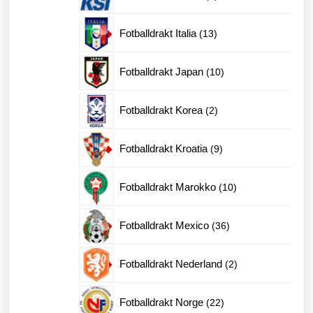
produkter
13
Fotballdrakt Italia
13
produkter
10
Fotballdrakt Japan
10
produkter
2
Fotballdrakt Korea
2
produkter
9
Fotballdrakt Kroatia
9
produkter
10
Fotballdrakt Marokko
10
produkter
36
Fotballdrakt Mexico
36
produkter
2
Fotballdrakt Nederland
2
produkter
22
Fotballdrakt Norge
22