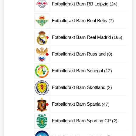
24
Fotballdrakt Barn RB Leipzig
24
produkter
7
Fotballdrakt Barn Real Betis
7
produkter
165
Fotballdrakt Barn Real Madrid
165
produkt
0
Fotballdrakt Barn Russland
0
produkter
12
Fotballdrakt Barn Senegal
12
produkter
2
Fotballdrakt Barn Skottland
2
produkter
47
Fotballdrakt Barn Spania
47
produkter
2
Fotballdrakt Barn Sporting CP
2
produkter