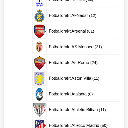
produkter
12
Fotballdrakt Al-Nassr
12
produkter
81
Fotballdrakt Arsenal
81
produkter
21
Fotballdrakt AS Monaco
21
produkter
24
Fotballdrakt As Roma
24
produkter
11
Fotballdrakt Aston Villa
11
produkter
6
Fotballdrakt Atalanta
6
produkter
11
Fotballdrakt Athletic Bilbao
11
produkter
50
Fotballdrakt Atletico Madrid
50