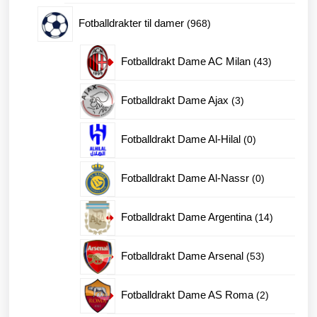
produkter
968
Fotballdrakter til damer
968
produkter
43
Fotballdrakt Dame AC Milan
43
produkter
3
Fotballdrakt Dame Ajax
3
produkter
0
Fotballdrakt Dame Al-Hilal
0
produkter
0
Fotballdrakt Dame Al-Nassr
0
produkter
14
Fotballdrakt Dame Argentina
14
produkter
53
Fotballdrakt Dame Arsenal
53
produkter
2
Fotballdrakt Dame AS Roma
2