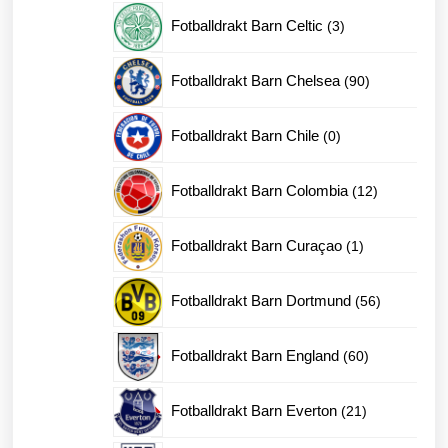
produkter
3
Fotballdrakt Barn Celtic
3
produkter
90
Fotballdrakt Barn Chelsea
90
produkter
0
Fotballdrakt Barn Chile
0
produkter
12
Fotballdrakt Barn Colombia
12
produkter
1
Fotballdrakt Barn Curaçao
1
produkt
56
Fotballdrakt Barn Dortmund
56
produkter
60
Fotballdrakt Barn England
60
produkter
21
Fotballdrakt Barn Everton
21