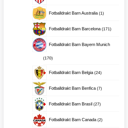
produk
1
Fotballdrakt Barn Australia
1
produkt
171
Fotballdrakt Barn Barcelona
171
produkter
Fotballdrakt Barn Bayern Munich
170
170
produkter
24
Fotballdrakt Barn Belgia
24
produkter
7
Fotballdrakt Barn Benfica
7
produkter
27
Fotballdrakt Barn Brasil
27
produkter
2
Fotballdrakt Barn Canada
2