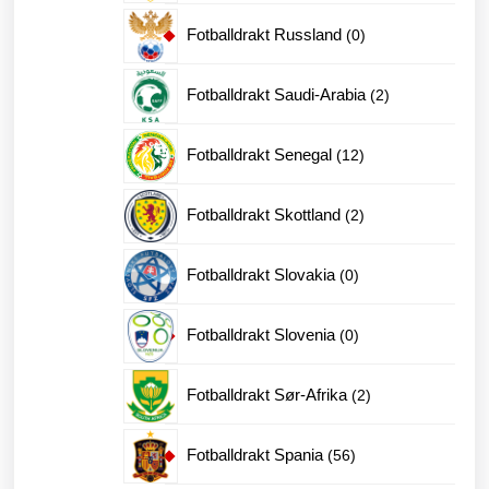
produkter
0
Fotballdrakt Russland
0
produkter
2
Fotballdrakt Saudi-Arabia
2
produkter
12
Fotballdrakt Senegal
12
produkter
2
Fotballdrakt Skottland
2
produkter
0
Fotballdrakt Slovakia
0
produkter
0
Fotballdrakt Slovenia
0
produkter
2
Fotballdrakt Sør-Afrika
2
produkter
56
Fotballdrakt Spania
56