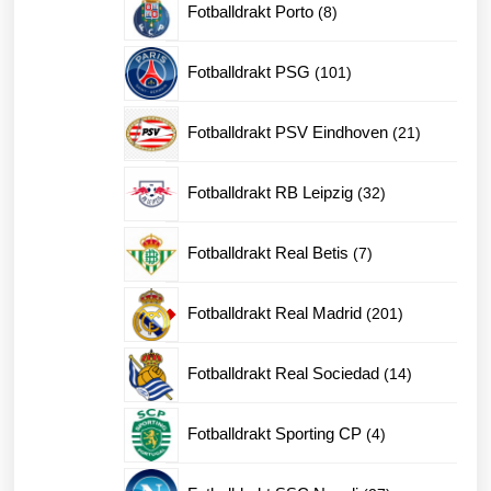
8
Fotballdrakt Porto
8
produkter
101
Fotballdrakt PSG
101
produkter
21
Fotballdrakt PSV Eindhoven
21
produkter
32
Fotballdrakt RB Leipzig
32
produkter
7
Fotballdrakt Real Betis
7
produkter
201
Fotballdrakt Real Madrid
201
produkter
14
Fotballdrakt Real Sociedad
14
produkter
4
Fotballdrakt Sporting CP
4
produkter
27