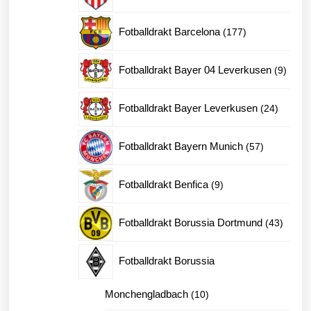
produkter
177
Fotballdrakt Barcelona
177
produkter
9
Fotballdrakt Bayer 04 Leverkusen
9
produk
24
Fotballdrakt Bayer Leverkusen
24
produkt
57
Fotballdrakt Bayern Munich
57
produkter
9
Fotballdrakt Benfica
9
produkter
43
Fotballdrakt Borussia Dortmund
43
produk
Fotballdrakt Borussia
10
Monchengladbach
10