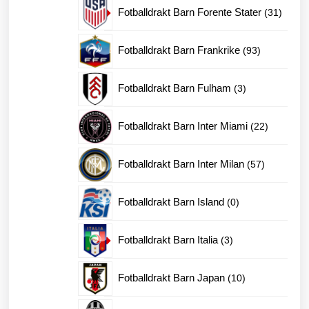
produkter
31
Fotballdrakt Barn Forente Stater
31
produk
93
Fotballdrakt Barn Frankrike
93
produkter
3
Fotballdrakt Barn Fulham
3
produkter
22
Fotballdrakt Barn Inter Miami
22
produkter
57
Fotballdrakt Barn Inter Milan
57
produkter
0
Fotballdrakt Barn Island
0
produkter
3
Fotballdrakt Barn Italia
3
produkter
10
Fotballdrakt Barn Japan
10
produkter