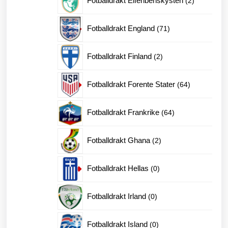
Fotballdrakt Elfenbenskysten
2
produkter
71
Fotballdrakt England
71
produkter
2
Fotballdrakt Finland
2
produkter
64
Fotballdrakt Forente Stater
64
produkter
64
Fotballdrakt Frankrike
64
produkter
2
Fotballdrakt Ghana
2
produkter
0
Fotballdrakt Hellas
0
produkter
0
Fotballdrakt Irland
0
produkter
0
Fotballdrakt Island
0