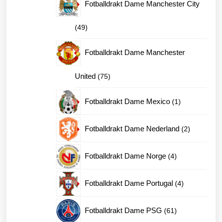
Fotballdrakt Dame Manchester City
49
49
produkter
Fotballdrakt Dame Manchester
75
United
75
produkter
1
Fotballdrakt Dame Mexico
1
produkt
2
Fotballdrakt Dame Nederland
2
produkter
4
Fotballdrakt Dame Norge
4
produkter
4
Fotballdrakt Dame Portugal
4
produkter
61
Fotballdrakt Dame PSG
61