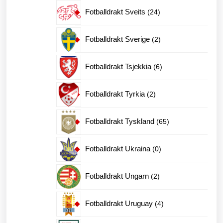
produkter
24
Fotballdrakt Sveits
24
produkter
2
Fotballdrakt Sverige
2
produkter
6
Fotballdrakt Tsjekkia
6
produkter
2
Fotballdrakt Tyrkia
2
produkter
65
Fotballdrakt Tyskland
65
produkter
0
Fotballdrakt Ukraina
0
produkter
2
Fotballdrakt Ungarn
2
produkter
4
Fotballdrakt Uruguay
4
produkter