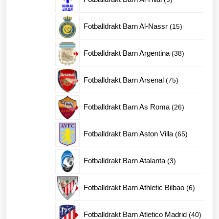
produkter
15
Fotballdrakt Barn Al-Nassr
15
produkter
38
Fotballdrakt Barn Argentina
38
produkter
75
Fotballdrakt Barn Arsenal
75
produkter
26
Fotballdrakt Barn As Roma
26
produkter
65
Fotballdrakt Barn Aston Villa
65
produkter
3
Fotballdrakt Barn Atalanta
3
produkter
6
Fotballdrakt Barn Athletic Bilbao
6
produkte
40
Fotballdrakt Barn Atletico Madrid
40