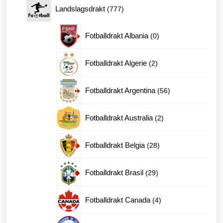
777
Landslagsdrakt
777
produkter
0
Fotballdrakt Albania
0
produkter
2
Fotballdrakt Algerie
2
produkter
56
Fotballdrakt Argentina
56
produkter
2
Fotballdrakt Australia
2
produkter
28
Fotballdrakt Belgia
28
produkter
29
Fotballdrakt Brasil
29
produkter
4
Fotballdrakt Canada
4
produkter