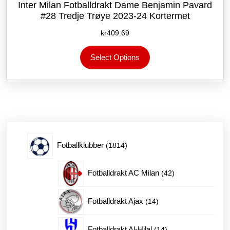
Inter Milan Fotballdrakt Dame Benjamin Pavard
#28 Tredje Trøye 2023-24 Kortermet
kr
409.69
Dette
Select Options
produktet
har
flere
varianter.
Alternativene
kan
velges
på
1814
Fotballklubber
1814
produktsiden
produkter
42
Fotballdrakt AC Milan
42
produkter
14
Fotballdrakt Ajax
14
produkter
14
Fotballdrakt Al-Hilal
14