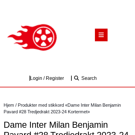
Skip
to
content
Skip
to
Open
content
Button
Login
Login / Register
Search
/
Register
Hjem
/ Produkter med stikkord «Dame Inter Milan Benjamin
Pavard #28 Tredjedrakt 2023-24 Kortermet»
Dame Inter Milan Benjamin