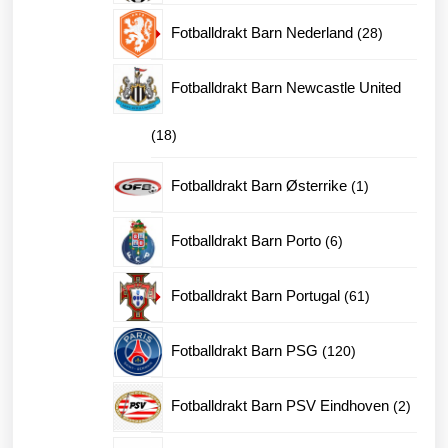
produkter
28
Fotballdrakt Barn Nederland
28
produkter
Fotballdrakt Barn Newcastle United
18
18
produkter
1
Fotballdrakt Barn Østerrike
1
produkt
6
Fotballdrakt Barn Porto
6
produkter
61
Fotballdrakt Barn Portugal
61
produkter
120
Fotballdrakt Barn PSG
120
produkter
2
Fotballdrakt Barn PSV Eindhoven
2
produk