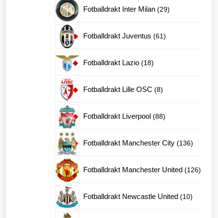
produkter
29
Fotballdrakt Inter Milan
29
produkter
61
Fotballdrakt Juventus
61
produkter
18
Fotballdrakt Lazio
18
produkter
8
Fotballdrakt Lille OSC
8
produkter
88
Fotballdrakt Liverpool
88
produkter
136
Fotballdrakt Manchester City
136
produkte
126
Fotballdrakt Manchester United
126
produk
10
Fotballdrakt Newcastle United
10
produkte