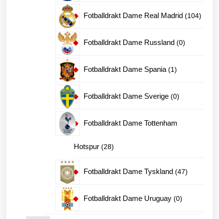
produkter
104
Fotballdrakt Dame Real Madrid
104
produk
0
Fotballdrakt Dame Russland
0
produkter
1
Fotballdrakt Dame Spania
1
produkt
0
Fotballdrakt Dame Sverige
0
produkter
Fotballdrakt Dame Tottenham
28
Hotspur
28
produkter
47
Fotballdrakt Dame Tyskland
47
produkter
0
Fotballdrakt Dame Uruguay
0
produkter