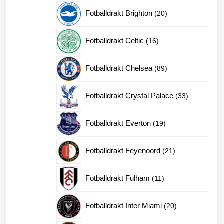
produkter
20
Fotballdrakt Brighton
20
produkter
16
Fotballdrakt Celtic
16
produkter
89
Fotballdrakt Chelsea
89
produkter
33
Fotballdrakt Crystal Palace
33
produkter
19
Fotballdrakt Everton
19
produkter
21
Fotballdrakt Feyenoord
21
produkter
11
Fotballdrakt Fulham
11
produkter
20
Fotballdrakt Inter Miami
20