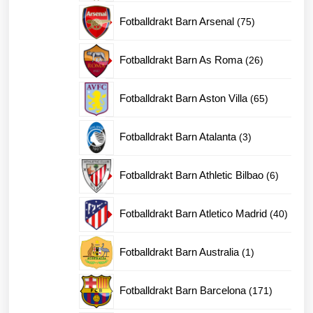
produkter
75
Fotballdrakt Barn Arsenal
75
produkter
26
Fotballdrakt Barn As Roma
26
produkter
65
Fotballdrakt Barn Aston Villa
65
produkter
3
Fotballdrakt Barn Atalanta
3
produkter
6
Fotballdrakt Barn Athletic Bilbao
6
produkte
40
Fotballdrakt Barn Atletico Madrid
40
produk
1
Fotballdrakt Barn Australia
1
produkt
171
Fotballdrakt Barn Barcelona
171