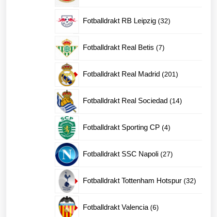
produkter
32
Fotballdrakt RB Leipzig
32
produkter
7
Fotballdrakt Real Betis
7
produkter
201
Fotballdrakt Real Madrid
201
produkter
14
Fotballdrakt Real Sociedad
14
produkter
4
Fotballdrakt Sporting CP
4
produkter
27
Fotballdrakt SSC Napoli
27
produkter
32
Fotballdrakt Tottenham Hotspur
32
produkt
6
Fotballdrakt Valencia
6