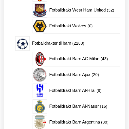
produkter
32
Fotballdrakt West Ham United
32
produkte
6
Fotballdrakt Wolves
6
produkter
2283
Fotballdrakter til barn
2283
produkter
43
Fotballdrakt Barn AC Milan
43
produkter
20
Fotballdrakt Barn Ajax
20
produkter
9
Fotballdrakt Barn Al-Hilal
9
produkter
15
Fotballdrakt Barn Al-Nassr
15
produkter
38
Fotballdrakt Barn Argentina
38