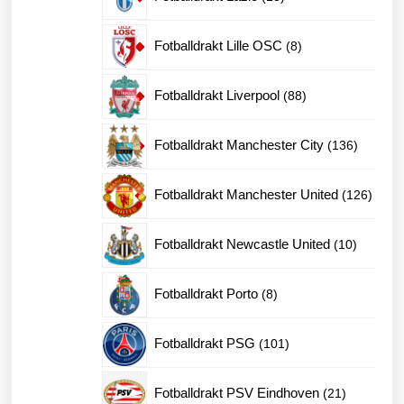
produkter
8
Fotballdrakt Lille OSC
8
produkter
88
Fotballdrakt Liverpool
88
produkter
136
Fotballdrakt Manchester City
136
produkte
126
Fotballdrakt Manchester United
126
produk
10
Fotballdrakt Newcastle United
10
produkte
8
Fotballdrakt Porto
8
produkter
101
Fotballdrakt PSG
101
produkter
21
Fotballdrakt PSV Eindhoven
21