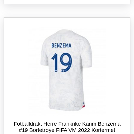
flere
varianter.
Alternativene
kan
velges
på
produktsiden
Fotballdrakt Herre Frankrike Karim Benzema
#19 Bortetrøye FIFA VM 2022 Kortermet