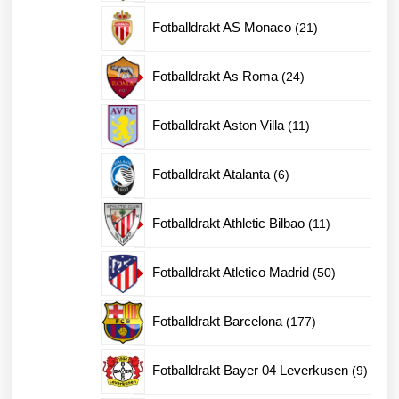
produkter
21
Fotballdrakt AS Monaco
21
produkter
24
Fotballdrakt As Roma
24
produkter
11
Fotballdrakt Aston Villa
11
produkter
6
Fotballdrakt Atalanta
6
produkter
11
Fotballdrakt Athletic Bilbao
11
produkter
50
Fotballdrakt Atletico Madrid
50
produkter
177
Fotballdrakt Barcelona
177
produkter
9
Fotballdrakt Bayer 04 Leverkusen
9