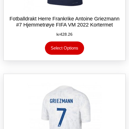
Fotballdrakt Herre Frankrike Antoine Griezmann
#7 Hjemmetrøye FIFA VM 2022 Kortermet
kr
428.26
Dette
Select Options
produktet
har
flere
varianter.
Alternativene
kan
velges
på
produktsiden