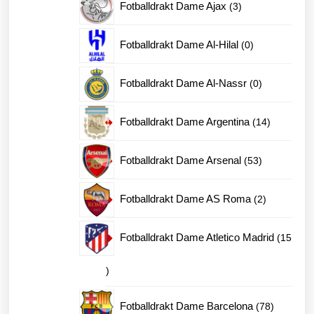
3
Fotballdrakt Dame Ajax
3
produkter
0
Fotballdrakt Dame Al-Hilal
0
produkter
0
Fotballdrakt Dame Al-Nassr
0
produkter
14
Fotballdrakt Dame Argentina
14
produkter
53
Fotballdrakt Dame Arsenal
53
produkter
2
Fotballdrakt Dame AS Roma
2
produkter
Fotballdrakt Dame Atletico Madrid
15
15
produkter
78
Fotballdrakt Dame Barcelona
78