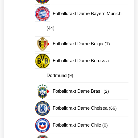
produkter
Fotballdrakt Dame Bayern Munich
44
44
produkter
1
Fotballdrakt Dame Belgia
1
produkt
Fotballdrakt Dame Borussia
9
Dortmund
9
produkter
2
Fotballdrakt Dame Brasil
2
produkter
66
Fotballdrakt Dame Chelsea
66
produkter
0
Fotballdrakt Dame Chile
0
produkter