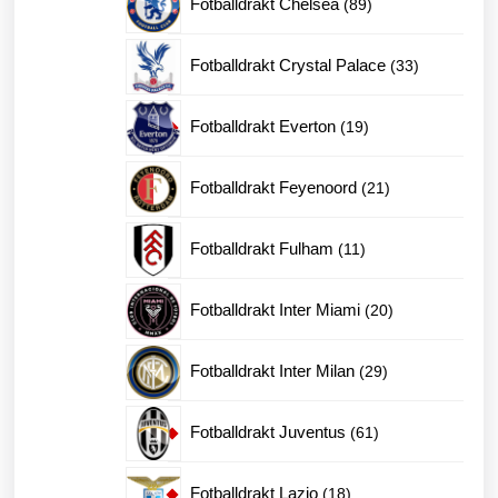
Fotballdrakt Chelsea
89
produkter
33
Fotballdrakt Crystal Palace
33
produkter
19
Fotballdrakt Everton
19
produkter
21
Fotballdrakt Feyenoord
21
produkter
11
Fotballdrakt Fulham
11
produkter
20
Fotballdrakt Inter Miami
20
produkter
29
Fotballdrakt Inter Milan
29
produkter
61
Fotballdrakt Juventus
61
produkter
18
Fotballdrakt Lazio
18