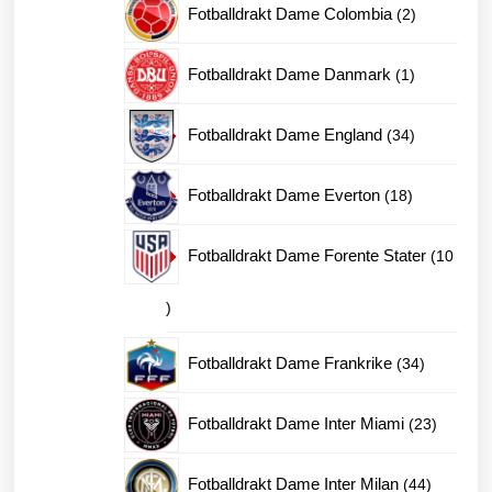
2
Fotballdrakt Dame Colombia
2
produkter
1
Fotballdrakt Dame Danmark
1
produkt
34
Fotballdrakt Dame England
34
produkter
18
Fotballdrakt Dame Everton
18
produkter
Fotballdrakt Dame Forente Stater
10
10
produkter
34
Fotballdrakt Dame Frankrike
34
produkter
23
Fotballdrakt Dame Inter Miami
23
produkte
44
Fotballdrakt Dame Inter Milan
44