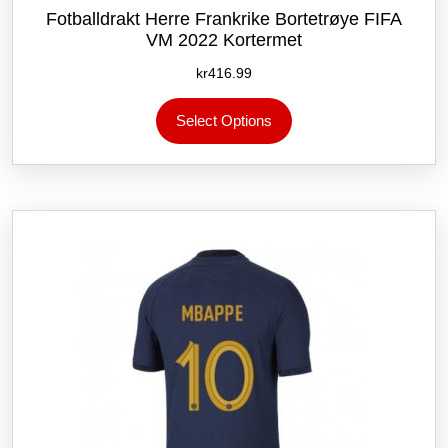
Fotballdrakt Herre Frankrike Bortetrøye FIFA
VM 2022 Kortermet
kr
416.99
Dette
Select Options
produktet
har
flere
varianter.
Alternativene
kan
velges
på
produktsiden