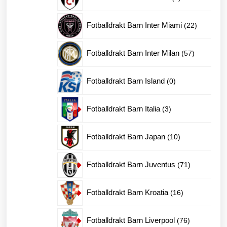
produkter
22
Fotballdrakt Barn Inter Miami
22
produkter
57
Fotballdrakt Barn Inter Milan
57
produkter
0
Fotballdrakt Barn Island
0
produkter
3
Fotballdrakt Barn Italia
3
produkter
10
Fotballdrakt Barn Japan
10
produkter
71
Fotballdrakt Barn Juventus
71
produkter
16
Fotballdrakt Barn Kroatia
16
produkter
76
Fotballdrakt Barn Liverpool
76