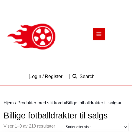
Skip
to
content
Skip
to
Open
content
Button
Login
Login / Register
Search
/
Register
Hjem
/ Produkter med stikkord «Billige fotballdrakter til salgs»
Billige fotballdrakter til salgs
Sortert
Viser 1–9 av 219 resultater