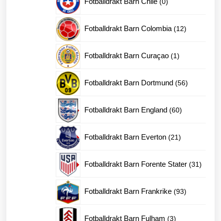
Fotballdrakt Barn Chile
0
produkter
12
Fotballdrakt Barn Colombia
12
produkter
1
Fotballdrakt Barn Curaçao
1
produkt
56
Fotballdrakt Barn Dortmund
56
produkter
60
Fotballdrakt Barn England
60
produkter
21
Fotballdrakt Barn Everton
21
produkter
31
Fotballdrakt Barn Forente Stater
31
produk
93
Fotballdrakt Barn Frankrike
93
produkter
3
Fotballdrakt Barn Fulham
3