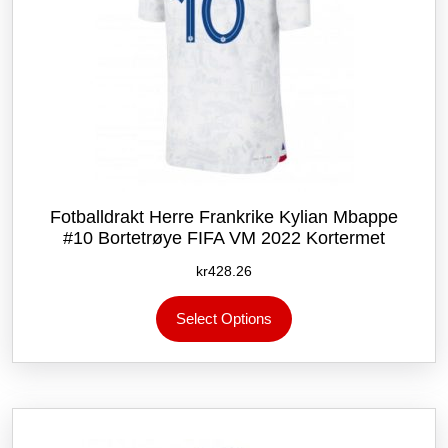
Fotballdrakt Herre Frankrike Kylian Mbappe
#10 Bortetrøye FIFA VM 2022 Kortermet
kr
428.26
Dette
Select Options
produktet
har
flere
varianter.
Alternativene
kan