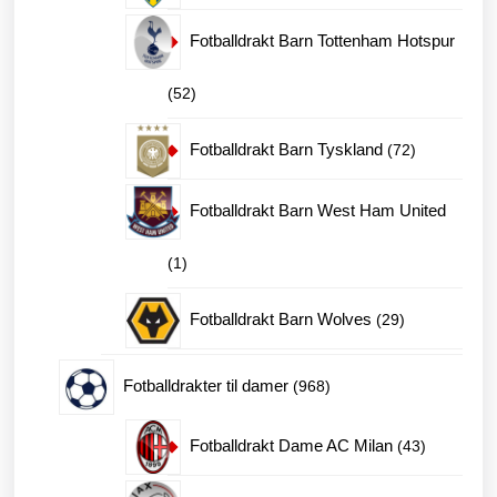
produkter
Fotballdrakt Barn Tottenham Hotspur
52
52
produkter
72
Fotballdrakt Barn Tyskland
72
produkter
Fotballdrakt Barn West Ham United
1
1
produkt
29
Fotballdrakt Barn Wolves
29
produkter
968
Fotballdrakter til damer
968
produkter
43
Fotballdrakt Dame AC Milan
43
produkter