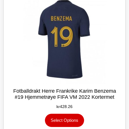
velges
på
produktsiden
Fotballdrakt Herre Frankrike Karim Benzema
#19 Hjemmetrøye FIFA VM 2022 Kortermet
kr
428.26
Dette
Select Options
produktet
har