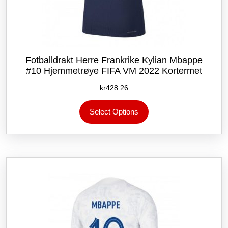
Fotballdrakt Herre Frankrike Kylian Mbappe
#10 Hjemmetrøye FIFA VM 2022 Kortermet
kr
428.26
Dette
Select Options
produktet
har
flere
varianter.
Alternativene
kan
velges
på
produktsiden