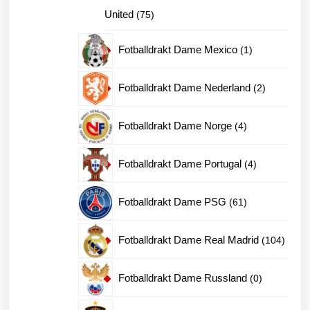
75
United
75
produkter
1
Fotballdrakt Dame Mexico
1
produkt
2
Fotballdrakt Dame Nederland
2
produkter
4
Fotballdrakt Dame Norge
4
produkter
4
Fotballdrakt Dame Portugal
4
produkter
61
Fotballdrakt Dame PSG
61
produkter
104
Fotballdrakt Dame Real Madrid
104
produk
0
Fotballdrakt Dame Russland
0
produkter