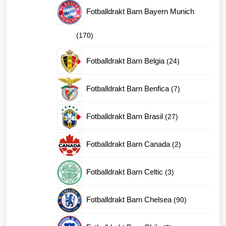
produkter
Fotballdrakt Barn Bayern Munich
170
170
produkter
24
Fotballdrakt Barn Belgia
24
produkter
7
Fotballdrakt Barn Benfica
7
produkter
27
Fotballdrakt Barn Brasil
27
produkter
2
Fotballdrakt Barn Canada
2
produkter
3
Fotballdrakt Barn Celtic
3
produkter
90
Fotballdrakt Barn Chelsea
90
produkter
0