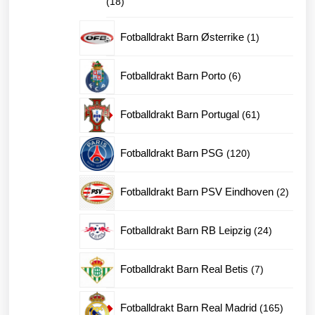
18
18
produkter
1
Fotballdrakt Barn Østerrike
1
produkt
6
Fotballdrakt Barn Porto
6
produkter
61
Fotballdrakt Barn Portugal
61
produkter
120
Fotballdrakt Barn PSG
120
produkter
2
Fotballdrakt Barn PSV Eindhoven
2
produk
24
Fotballdrakt Barn RB Leipzig
24
produkter
7
Fotballdrakt Barn Real Betis
7
produkter
165
Fotballdrakt Barn Real Madrid
165