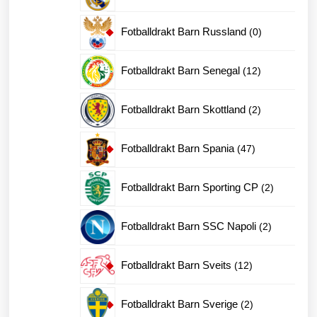
produkt
0
Fotballdrakt Barn Russland
0
produkter
12
Fotballdrakt Barn Senegal
12
produkter
2
Fotballdrakt Barn Skottland
2
produkter
47
Fotballdrakt Barn Spania
47
produkter
2
Fotballdrakt Barn Sporting CP
2
produkter
2
Fotballdrakt Barn SSC Napoli
2
produkter
12
Fotballdrakt Barn Sveits
12
produkter
2
Fotballdrakt Barn Sverige
2