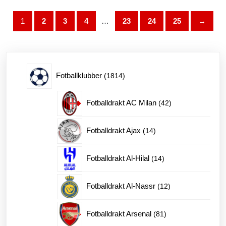
Alternativene
kan
1
2
3
4
…
23
24
25
→
velges
på
produktsiden
1814
Fotballklubber
1814
produkter
42
Fotballdrakt AC Milan
42
produkter
14
Fotballdrakt Ajax
14
produkter
14
Fotballdrakt Al-Hilal
14
produkter
12
Fotballdrakt Al-Nassr
12
produkter
81
Fotballdrakt Arsenal
81