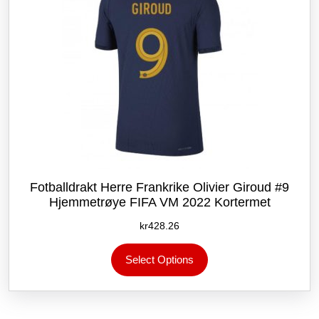
Fotballdrakt Herre Frankrike Olivier Giroud #9
Hjemmetrøye FIFA VM 2022 Kortermet
kr
428.26
Dette
Select Options
produktet
har
flere
varianter.