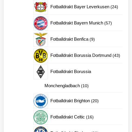
produk
24
Fotballdrakt Bayer Leverkusen
24
produkt
57
Fotballdrakt Bayern Munich
57
produkter
9
Fotballdrakt Benfica
9
produkter
43
Fotballdrakt Borussia Dortmund
43
produk
Fotballdrakt Borussia
10
Monchengladbach
10
produkter
20
Fotballdrakt Brighton
20
produkter
16
Fotballdrakt Celtic
16
produkter
89